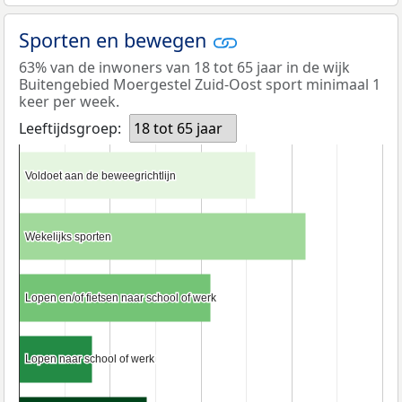
Sporten en bewegen
63% van de inwoners van 18 tot 65 jaar in de wijk
Buitengebied Moergestel Zuid-Oost sport minimaal 1
keer per week.
Leeftijdsgroep:
18 tot 65 jaar
Voldoet aan de beweegrichtlijn
Voldoet aan de beweegrichtlijn
Wekelijks sporten
Wekelijks sporten
Lopen en/of fietsen naar school of werk
Lopen en/of fietsen naar school of werk
Lopen naar school of werk
Lopen naar school of werk