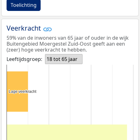
Toelichting
Veerkracht
59% van de inwoners van 65 jaar of ouder in de wijk
Buitengebied Moergestel Zuid-Oost geeft aan een
(zeer) hoge veerkracht te hebben.
Leeftijdsgroep:
18 tot 65 jaar
Lage veerkracht
Lage veerkracht