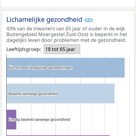
Lichamelijke gezondheid
43% van de inwoners van 65 jaar of ouder in de wijk
Buitengebied Moergestel Zuid-Oost is beperkt in het
dagelijks leven door problemen met de gezondheid.
Leeftijdsgroep:
18 tot 65 jaar
Één of meer langdurige aandoeningen
Één of meer langdurige aandoeningen
Beperkt vanwege gezondheid
Beperkt vanwege gezondheid
Ernstig beperkt vanwege gezondheid
Ernstig beperkt vanwege gezondheid