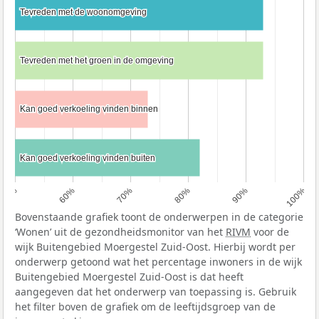
Tevreden met de woonomgeving
Tevreden met de woonomgeving
Tevreden met het groen in de omgeving
Tevreden met het groen in de omgeving
Kan goed verkoeling vinden binnen
Kan goed verkoeling vinden binnen
Kan goed verkoeling vinden buiten
Kan goed verkoeling vinden buiten
50%
60%
70%
80%
90%
100%
Bovenstaande grafiek toont de onderwerpen in de categorie
‘Wonen’ uit de gezondheidsmonitor van het
RIVM
voor de
wijk Buitengebied Moergestel Zuid-Oost. Hierbij wordt per
onderwerp getoond wat het percentage inwoners in de wijk
Buitengebied Moergestel Zuid-Oost is dat heeft
aangegeven dat het onderwerp van toepassing is. Gebruik
het filter boven de grafiek om de leeftijdsgroep van de