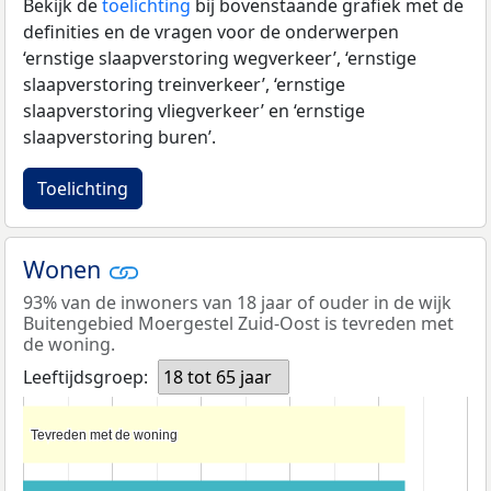
Bekijk de
toelichting
bij bovenstaande grafiek met de
definities en de vragen voor de onderwerpen
‘ernstige slaapverstoring wegverkeer’, ‘ernstige
slaapverstoring treinverkeer’, ‘ernstige
slaapverstoring vliegverkeer’ en ‘ernstige
slaapverstoring buren’.
Toelichting
Wonen
93% van de inwoners van 18 jaar of ouder in de wijk
Buitengebied Moergestel Zuid-Oost is tevreden met
de woning.
Leeftijdsgroep:
18 tot 65 jaar
Tevreden met de woning
Tevreden met de woning