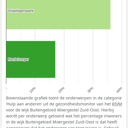
Vrijwilligerswerk
Vrijwilligerswerk
Mantelzorger
Mantelzorger
0%
10%
20%
30%
40%
Bovenstaande grafiek toont de onderwerpen in de categorie
‘Hulp aan anderen’ uit de gezondheidsmonitor van het
RIVM
voor de wijk Buitengebied Moergestel Zuid-Oost. Hierbij
wordt per onderwerp getoond wat het percentage inwoners
in de wijk Buitengebied Moergestel Zuid-Oost is dat heeft
aangegeven dat het onderwerp van toepassing is. Gebruik