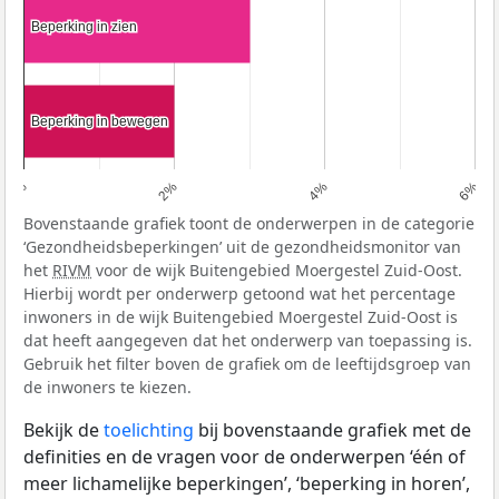
Beperking in zien
Beperking in zien
Beperking in bewegen
Beperking in bewegen
0%
2%
4%
6%
Bovenstaande grafiek toont de onderwerpen in de categorie
‘Gezondheidsbeperkingen’ uit de gezondheidsmonitor van
het
RIVM
voor de wijk Buitengebied Moergestel Zuid-Oost.
Hierbij wordt per onderwerp getoond wat het percentage
inwoners in de wijk Buitengebied Moergestel Zuid-Oost is
dat heeft aangegeven dat het onderwerp van toepassing is.
Gebruik het filter boven de grafiek om de leeftijdsgroep van
de inwoners te kiezen.
Bekijk de
toelichting
bij bovenstaande grafiek met de
definities en de vragen voor de onderwerpen ‘één of
meer lichamelijke beperkingen’, ‘beperking in horen’,