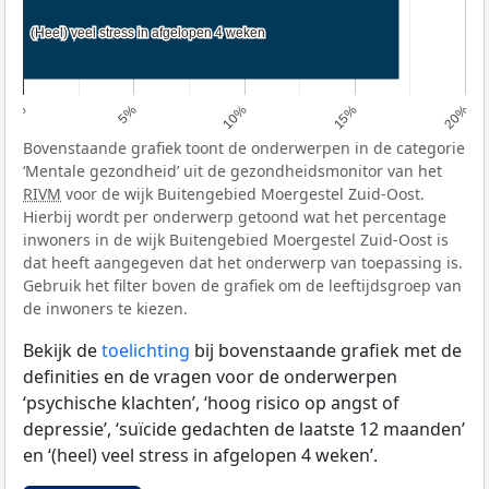
(Heel) veel stress in afgelopen 4 weken
(Heel) veel stress in afgelopen 4 weken
0%
5%
10%
15%
20%
Bovenstaande grafiek toont de onderwerpen in de categorie
‘Mentale gezondheid’ uit de gezondheidsmonitor van het
RIVM
voor de wijk Buitengebied Moergestel Zuid-Oost.
Hierbij wordt per onderwerp getoond wat het percentage
inwoners in de wijk Buitengebied Moergestel Zuid-Oost is
dat heeft aangegeven dat het onderwerp van toepassing is.
Gebruik het filter boven de grafiek om de leeftijdsgroep van
de inwoners te kiezen.
Bekijk de
toelichting
bij bovenstaande grafiek met de
definities en de vragen voor de onderwerpen
‘psychische klachten’, ‘hoog risico op angst of
depressie’, ‘suïcide gedachten de laatste 12 maanden’
en ‘(heel) veel stress in afgelopen 4 weken’.