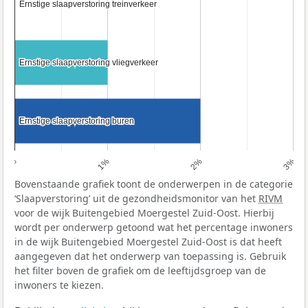
Ernstige slaapverstoring treinverkeer
Ernstige slaapverstoring treinverkeer
Ernstige slaapverstoring vliegverkeer
Ernstige slaapverstoring vliegverkeer
Ernstige slaapverstoring buren
Ernstige slaapverstoring buren
0%
1%
2%
3%
Bovenstaande grafiek toont de onderwerpen in de categorie
‘Slaapverstoring’ uit de gezondheidsmonitor van het
RIVM
voor de wijk Buitengebied Moergestel Zuid-Oost. Hierbij
wordt per onderwerp getoond wat het percentage inwoners
in de wijk Buitengebied Moergestel Zuid-Oost is dat heeft
aangegeven dat het onderwerp van toepassing is. Gebruik
het filter boven de grafiek om de leeftijdsgroep van de
inwoners te kiezen.