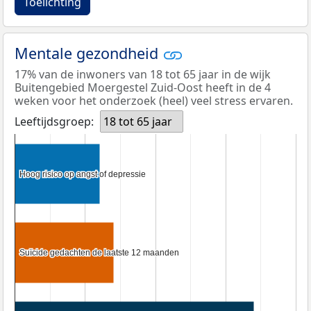
Toelichting
Mentale gezondheid
17% van de inwoners van 18 tot 65 jaar in de wijk
Buitengebied Moergestel Zuid-Oost heeft in de 4
weken voor het onderzoek (heel) veel stress ervaren.
Leeftijdsgroep:
18 tot 65 jaar
Hoog risico op angst of depressie
Hoog risico op angst of depressie
Suïcide gedachten de laatste 12 maanden
Suïcide gedachten de laatste 12 maanden