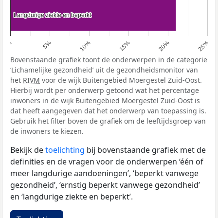
Langdurige ziekte en beperkt
Langdurige ziekte en beperkt
0%
5%
10%
15%
20%
25%
Bovenstaande grafiek toont de onderwerpen in de categorie
‘Lichamelijke gezondheid’ uit de gezondheidsmonitor van
het
RIVM
voor de wijk Buitengebied Moergestel Zuid-Oost.
Hierbij wordt per onderwerp getoond wat het percentage
inwoners in de wijk Buitengebied Moergestel Zuid-Oost is
dat heeft aangegeven dat het onderwerp van toepassing is.
Gebruik het filter boven de grafiek om de leeftijdsgroep van
de inwoners te kiezen.
Bekijk de
toelichting
bij bovenstaande grafiek met de
definities en de vragen voor de onderwerpen ‘één of
meer langdurige aandoeningen’, ‘beperkt vanwege
gezondheid’, ‘ernstig beperkt vanwege gezondheid’
en ‘langdurige ziekte en beperkt’.