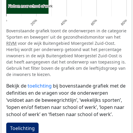
Fietsen naar school of werk
Fietsen naar school of werk
0%
20%
40%
60%
80%
Bovenstaande grafiek toont de onderwerpen in de categorie
‘Sporten en bewegen’ uit de gezondheidsmonitor van het
RIVM
voor de wijk Buitengebied Moergestel Zuid-Oost.
Hierbij wordt per onderwerp getoond wat het percentage
inwoners in de wijk Buitengebied Moergestel Zuid-Oost is
dat heeft aangegeven dat het onderwerp van toepassing is.
Gebruik het filter boven de grafiek om de leeftijdsgroep van
de inwoners te kiezen.
Bekijk de
toelichting
bij bovenstaande grafiek met de
definities en de vragen voor de onderwerpen
‘voldoet aan de beweegrichtlijn’, ‘wekelijks sporten’,
‘lopen en/of fietsen naar school of werk’, ‘lopen naar
school of werk’ en ‘fietsen naar school of werk’.
Toelichting