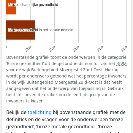
Broze lichamelijke gezondheid
Broze lichamelijke gezondheid
Broze gezondheid in het sociale domein
Broze gezondheid in het sociale domein
20%
23%
25%
28%
30%
33%
Bovenstaande grafiek toont de onderwerpen in de categorie
‘Broze gezondheid’ uit de gezondheidsmonitor van het
RIVM
voor de wijk Buitengebied Moergestel Zuid-Oost. Hierbij
wordt per onderwerp getoond wat het percentage inwoners
in de wijk Buitengebied Moergestel Zuid-Oost is dat heeft
aangegeven dat het onderwerp van toepassing is. Gebruik
het filter boven de grafiek om de leeftijdsgroep van de
inwoners te kiezen.
Bekijk de
toelichting
bij bovenstaande grafiek met de
definities en de vragen voor de onderwerpen ‘broze
gezondheid’, ‘broze metale gezondheid’, ‘broze