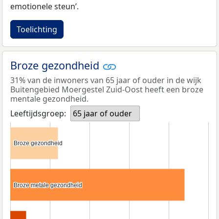
emotionele steun’.
Toelichting
Broze gezondheid
31% van de inwoners van 65 jaar of ouder in de wijk
Buitengebied Moergestel Zuid-Oost heeft een broze
mentale gezondheid.
Leeftijdsgroep:
65 jaar of ouder
Broze gezondheid
Broze gezondheid
Broze metale gezondheid
Broze metale gezondheid