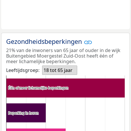
Gezondheidsbeperkingen
21% van de inwoners van 65 jaar of ouder in de wijk
Buitengebied Moergestel Zuid-Oost heeft één of
meer lichamelijke beperkingen.
Leeftijdsgroep:
18 tot 65 jaar
Één of meer lichamelijke beperkingen
Één of meer lichamelijke beperkingen
Beperking in horen
Beperking in horen