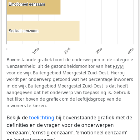
Emotioneel eenzaam
Emotioneel eenzaam
Sociaal eenzaam
Sociaal eenzaam
0%
10%
20%
30%
40%
Bovenstaande grafiek toont de onderwerpen in de categorie
‘Eenzaamheid’ uit de gezondheidsmonitor van het
RIVM
voor de wijk Buitengebied Moergestel Zuid-Oost. Hierbij
wordt per onderwerp getoond wat het percentage inwoners
in de wijk Buitengebied Moergestel Zuid-Oost is dat heeft
aangegeven dat het onderwerp van toepassing is. Gebruik
het filter boven de grafiek om de leeftijdsgroep van de
inwoners te kiezen.
Bekijk de
toelichting
bij bovenstaande grafiek met de
definities en de vragen voor de onderwerpen
‘eenzaam’, ‘ernstig eenzaam’, ‘emotioneel eenzaam’
en ‘sociaal eenzaam’.