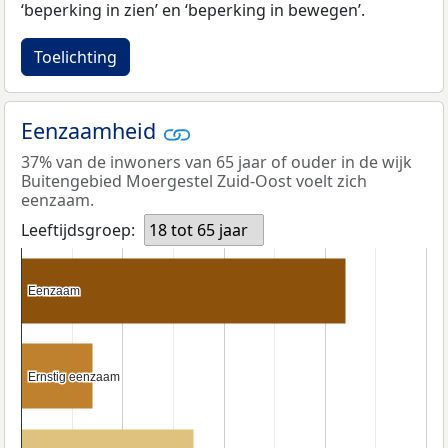
‘beperking in zien’ en ‘beperking in bewegen’.
Toelichting
Eenzaamheid
37% van de inwoners van 65 jaar of ouder in de wijk
Buitengebied Moergestel Zuid-Oost voelt zich
eenzaam.
Leeftijdsgroep:
18 tot 65 jaar
Eenzaam
Eenzaam
Ernstig eenzaam
Ernstig eenzaam