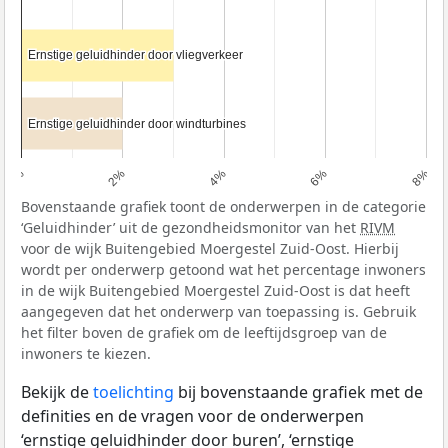
Ernstige geluidhinder door vliegverkeer
Ernstige geluidhinder door vliegverkeer
Ernstige geluidhinder door windturbines
Ernstige geluidhinder door windturbines
0%
2%
4%
6%
8%
Bovenstaande grafiek toont de onderwerpen in de categorie
‘Geluidhinder’ uit de gezondheidsmonitor van het
RIVM
voor de wijk Buitengebied Moergestel Zuid-Oost. Hierbij
wordt per onderwerp getoond wat het percentage inwoners
in de wijk Buitengebied Moergestel Zuid-Oost is dat heeft
aangegeven dat het onderwerp van toepassing is. Gebruik
het filter boven de grafiek om de leeftijdsgroep van de
inwoners te kiezen.
Bekijk de
toelichting
bij bovenstaande grafiek met de
definities en de vragen voor de onderwerpen
‘ernstige geluidhinder door buren’, ‘ernstige