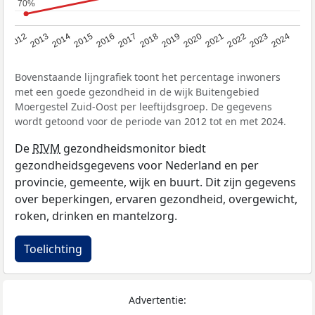
70%
70%
2014
2020
2013
2019
2012
2018
2024
2017
2023
2016
2022
2015
2021
Bovenstaande lijngrafiek toont het percentage inwoners
met een goede gezondheid in de wijk Buitengebied
Moergestel Zuid-Oost per leeftijdsgroep. De gegevens
wordt getoond voor de periode van 2012 tot en met 2024.
De
RIVM
gezondheidsmonitor biedt
gezondheidsgegevens voor Nederland en per
provincie, gemeente, wijk en buurt. Dit zijn gegevens
over beperkingen, ervaren gezondheid, overgewicht,
roken, drinken en mantelzorg.
Toelichting
Advertentie: