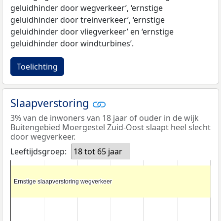
geluidhinder door wegverkeer’, ‘ernstige
geluidhinder door treinverkeer’, ‘ernstige
geluidhinder door vliegverkeer’ en ‘ernstige
geluidhinder door windturbines’.
Toelichting
Slaapverstoring
3% van de inwoners van 18 jaar of ouder in de wijk
Buitengebied Moergestel Zuid-Oost slaapt heel slecht
door wegverkeer.
Leeftijdsgroep:
18 tot 65 jaar
Ernstige slaapverstoring wegverkeer
Ernstige slaapverstoring wegverkeer