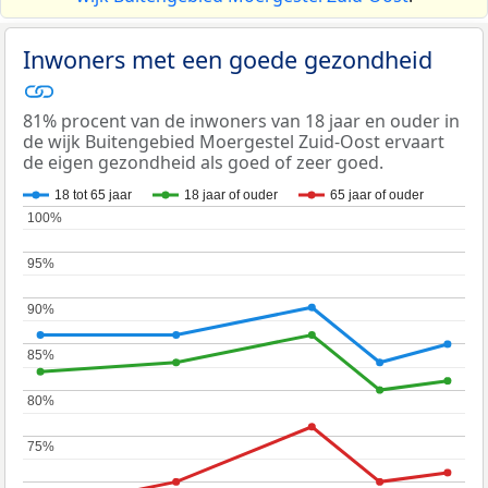
Inwoners met een goede gezondheid
81% procent van de inwoners van 18 jaar en ouder in
de wijk Buitengebied Moergestel Zuid-Oost ervaart
de eigen gezondheid als goed of zeer goed.
18 tot 65 jaar
18 jaar of ouder
65 jaar of ouder
100%
100%
95%
95%
90%
90%
85%
85%
80%
80%
75%
75%