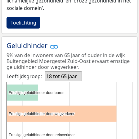
lichamelijke gezondheid’ en ‘broze gezondheid in het
sociale domein’.
Toelichting
Geluidhinder
9% van de inwoners van 65 jaar of ouder in de wijk
Buitengebied Moergestel Zuid-Oost ervaart ernstige
geluidhinder door wegverkeer.
Leeftijdsgroep:
18 tot 65 jaar
Ernstige geluidhinder door buren
Ernstige geluidhinder door buren
Ernstige geluidhinder door wegverkeer
Ernstige geluidhinder door wegverkeer
Ernstige geluidhinder door treinverkeer
Ernstige geluidhinder door treinverkeer