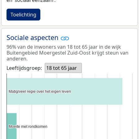
Toelichting
Sociale aspecten
96% van de inwoners van 18 tot 65 jaar in de wijk
Buitengebied Moergestel Zuid-Oost krijgt steun van
anderen.
Leeftijdsgroep:
18 tot 65 jaar
Matig/veel regie over het eigen leven
Matig/veel regie over het eigen leven
Moeite met rondkomen
Moeite met rondkomen