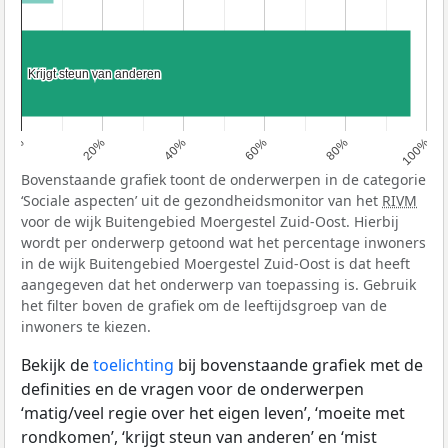
Krijgt steun van anderen
Krijgt steun van anderen
0%
20%
40%
60%
80%
100%
Bovenstaande grafiek toont de onderwerpen in de categorie
‘Sociale aspecten’ uit de gezondheidsmonitor van het
RIVM
voor de wijk Buitengebied Moergestel Zuid-Oost. Hierbij
wordt per onderwerp getoond wat het percentage inwoners
in de wijk Buitengebied Moergestel Zuid-Oost is dat heeft
aangegeven dat het onderwerp van toepassing is. Gebruik
het filter boven de grafiek om de leeftijdsgroep van de
inwoners te kiezen.
Bekijk de
toelichting
bij bovenstaande grafiek met de
definities en de vragen voor de onderwerpen
‘matig/veel regie over het eigen leven’, ‘moeite met
rondkomen’, ‘krijgt steun van anderen’ en ‘mist