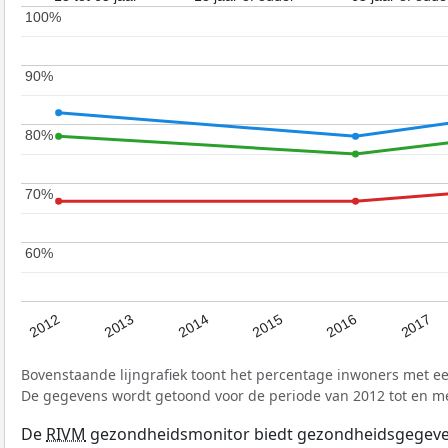
100%
100%
90%
90%
80%
80%
70%
70%
60%
60%
2017
2012
2016
2015
2014
2013
Bovenstaande lijngrafiek toont het percentage inwoners met ee
De gegevens wordt getoond voor de periode van 2012 tot en m
De
RIVM
gezondheidsmonitor biedt gezondheidsgegevens 