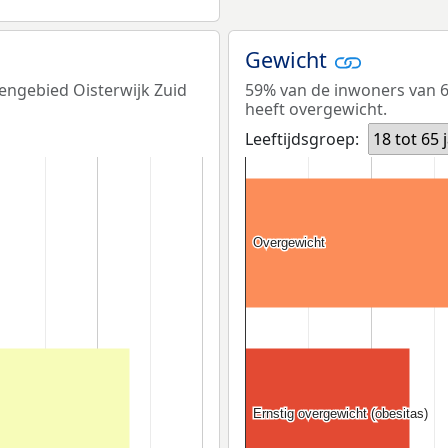
Gewicht
tengebied Oisterwijk Zuid
59% van de inwoners van 65
heeft overgewicht.
Leeftijdsgroep:
18 tot 65 
Overgewicht
Overgewicht
Ernstig overgewicht (obesitas)
Ernstig overgewicht (obesitas)