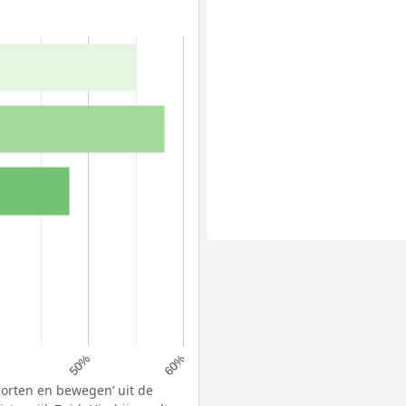
50%
60%
porten en bewegen’ uit de