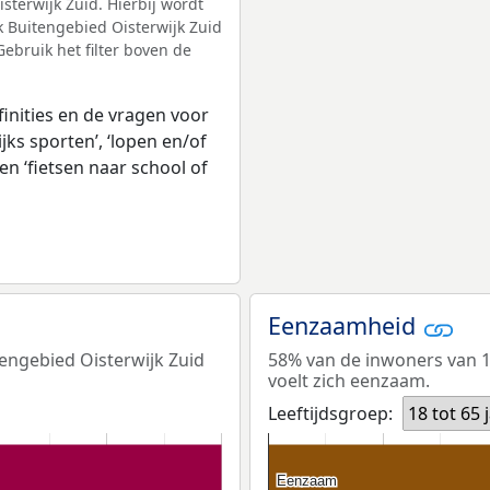
sterwijk Zuid. Hierbij wordt
 Buitengebied Oisterwijk Zuid
ebruik het filter boven de
inities en de vragen voor
jks sporten’, ‘lopen en/of
en ‘fietsen naar school of
Eenzaamheid
tengebied Oisterwijk Zuid
58% van de inwoners van 18
voelt zich eenzaam.
Leeftijdsgroep:
18 tot 65 
Eenzaam
Eenzaam