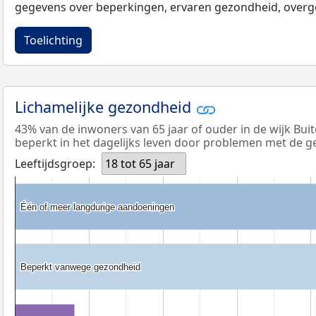
gegevens over beperkingen, ervaren gezondheid, overge
Toelichting
Lichamelijke gezondheid
43% van de inwoners van 65 jaar of ouder in de wijk Buit
beperkt in het dagelijks leven door problemen met de g
Leeftijdsgroep:
18 tot 65 jaar
Één of meer langdurige aandoeningen
Één of meer langdurige aandoeningen
Beperkt vanwege gezondheid
Beperkt vanwege gezondheid