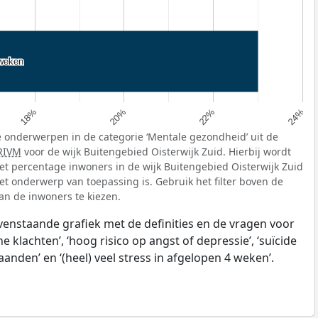
 weken
 weken
18%
20%
22%
24%
 onderwerpen in de categorie ‘Mentale gezondheid’ uit de
RIVM
voor de wijk Buitengebied Oisterwijk Zuid. Hierbij wordt
t percentage inwoners in de wijk Buitengebied Oisterwijk Zuid
et onderwerp van toepassing is. Gebruik het filter boven de
van de inwoners te kiezen.
ovenstaande grafiek met de definities en de vragen voor
klachten’, ‘hoog risico op angst of depressie’, ‘suïcide
anden’ en ‘(heel) veel stress in afgelopen 4 weken’.