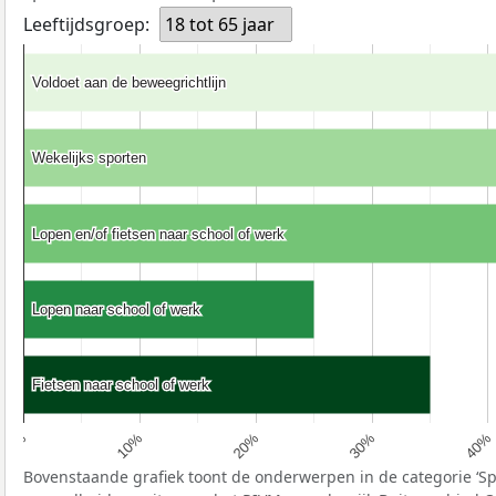
Leeftijdsgroep:
18 tot 65 jaar
Voldoet aan de beweegrichtlijn
Voldoet aan de beweegrichtlijn
Wekelijks sporten
Wekelijks sporten
Lopen en/of fietsen naar school of werk
Lopen en/of fietsen naar school of werk
Lopen naar school of werk
Lopen naar school of werk
Fietsen naar school of werk
Fietsen naar school of werk
10%
40%
20%
0%
30%
Bovenstaande grafiek toont de onderwerpen in de categorie ‘S