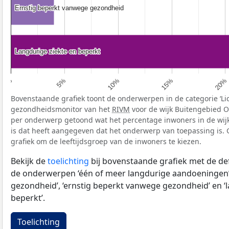
Ernstig beperkt vanwege gezondheid
Ernstig beperkt vanwege gezondheid
Langdurige ziekte en beperkt
Langdurige ziekte en beperkt
5%
20%
10%
0%
15%
Bovenstaande grafiek toont de onderwerpen in de categorie ‘Li
gezondheidsmonitor van het
RIVM
voor de wijk Buitengebied Oi
per onderwerp getoond wat het percentage inwoners in de wijk
is dat heeft aangegeven dat het onderwerp van toepassing is. G
grafiek om de leeftijdsgroep van de inwoners te kiezen.
Bekijk de
toelichting
bij bovenstaande grafiek met de def
de onderwerpen ‘één of meer langdurige aandoeningen’
gezondheid’, ‘ernstig beperkt vanwege gezondheid’ en ‘
beperkt’.
Toelichting