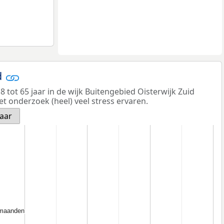
d
 tot 65 jaar in de wijk Buitengebied Oisterwijk Zuid
et onderzoek (heel) veel stress ervaren.
jaar
 maanden
 maanden