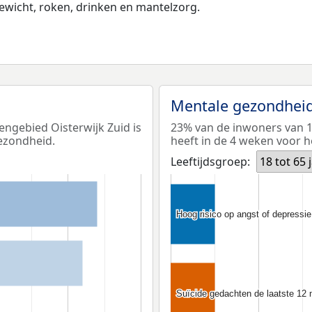
wicht, roken, drinken en mantelzorg.
Mentale gezondhei
engebied Oisterwijk Zuid is
23% van de inwoners van 18
ezondheid.
heeft in de 4 weken voor h
Leeftijdsgroep:
18 tot 65 
Hoog risico op angst of depressie
Hoog risico op angst of depressie
Suïcide gedachten de laatste 12
Suïcide gedachten de laatste 12