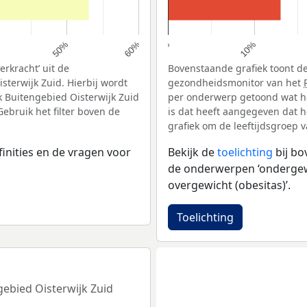
10%
50%
60%
0%
rkracht’ uit de
Bovenstaande grafiek toont de
sterwijk Zuid. Hierbij wordt
gezondheidsmonitor van het
 Buitengebied Oisterwijk Zuid
per onderwerp getoond wat he
ebruik het filter boven de
is dat heeft aangegeven dat h
grafiek om de leeftijdsgroep 
inities en de vragen voor
Bekijk de
toelichting
bij b
de onderwerpen ‘ondergewic
overgewicht (obesitas)’.
Toelichting
gebied Oisterwijk Zuid