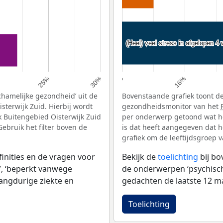
(Heel) veel stress in afgelopen 4
(Heel) veel stress in afgelopen 4
16%
25%
30%
14%
chamelijke gezondheid’ uit de
Bovenstaande grafiek toont de
sterwijk Zuid. Hierbij wordt
gezondheidsmonitor van het
 Buitengebied Oisterwijk Zuid
per onderwerp getoond wat he
ebruik het filter boven de
is dat heeft aangegeven dat h
grafiek om de leeftijdsgroep 
inities en de vragen voor
Bekijk de
toelichting
bij b
, ‘beperkt vanwege
de onderwerpen ‘psychische 
langdurige ziekte en
gedachten de laatste 12 ma
Toelichting