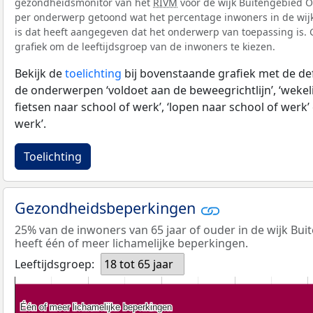
gezondheidsmonitor van het
RIVM
voor de wijk Buitengebied Oi
per onderwerp getoond wat het percentage inwoners in de wijk
is dat heeft aangegeven dat het onderwerp van toepassing is. G
grafiek om de leeftijdsgroep van de inwoners te kiezen.
Bekijk de
toelichting
bij bovenstaande grafiek met de def
de onderwerpen ‘voldoet aan de beweegrichtlijn’, ‘wekeli
fietsen naar school of werk’, ‘lopen naar school of werk’ 
werk’.
Toelichting
Gezondheidsbeperkingen
25% van de inwoners van 65 jaar of ouder in de wijk Bui
heeft één of meer lichamelijke beperkingen.
Leeftijdsgroep:
18 tot 65 jaar
Één of meer lichamelijke beperkingen
Één of meer lichamelijke beperkingen