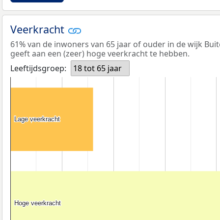
Veerkracht
61% van de inwoners van 65 jaar of ouder in de wijk Bui
geeft aan een (zeer) hoge veerkracht te hebben.
Leeftijdsgroep:
18 tot 65 jaar
Lage veerkracht
Lage veerkracht
Hoge veerkracht
Hoge veerkracht