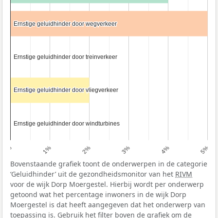
Ernstige geluidhinder door wegverkeer
Ernstige geluidhinder door wegverkeer
Ernstige geluidhinder door treinverkeer
Ernstige geluidhinder door treinverkeer
Ernstige geluidhinder door vliegverkeer
Ernstige geluidhinder door vliegverkeer
Ernstige geluidhinder door windturbines
Ernstige geluidhinder door windturbines
0%
1%
2%
3%
4%
5%
Bovenstaande grafiek toont de onderwerpen in de categorie
‘Geluidhinder’ uit de gezondheidsmonitor van het
RIVM
voor de wijk Dorp Moergestel. Hierbij wordt per onderwerp
getoond wat het percentage inwoners in de wijk Dorp
Moergestel is dat heeft aangegeven dat het onderwerp van
toepassing is. Gebruik het filter boven de grafiek om de