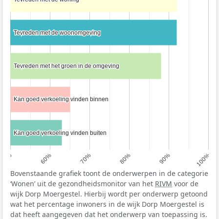
Tevreden met de woonomgeving
Tevreden met de woonomgeving
Tevreden met het groen in de omgeving
Tevreden met het groen in de omgeving
Kan goed verkoeling vinden binnen
Kan goed verkoeling vinden binnen
Kan goed verkoeling vinden buiten
Kan goed verkoeling vinden buiten
50%
60%
70%
80%
90%
100%
Bovenstaande grafiek toont de onderwerpen in de categorie
‘Wonen’ uit de gezondheidsmonitor van het
RIVM
voor de
wijk Dorp Moergestel. Hierbij wordt per onderwerp getoond
wat het percentage inwoners in de wijk Dorp Moergestel is
dat heeft aangegeven dat het onderwerp van toepassing is.