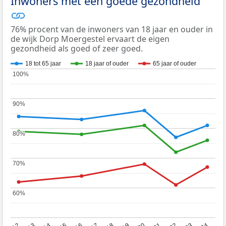
Inwoners met een goede gezondheid
76% procent van de inwoners van 18 jaar en ouder in
de wijk Dorp Moergestel ervaart de eigen
gezondheid als goed of zeer goed.
18 tot 65 jaar
18 jaar of ouder
65 jaar of ouder
100%
100%
90%
90%
80%
80%
70%
70%
60%
60%