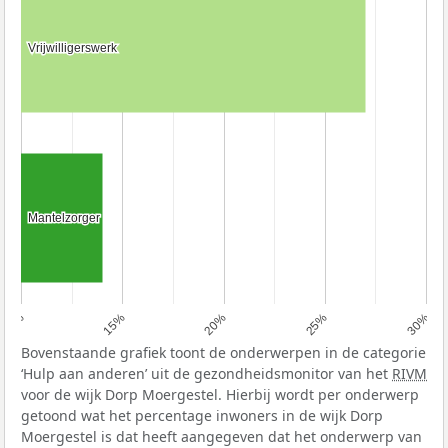
Vrijwilligerswerk
Vrijwilligerswerk
Mantelzorger
Mantelzorger
10%
15%
20%
25%
30%
Bovenstaande grafiek toont de onderwerpen in de categorie
‘Hulp aan anderen’ uit de gezondheidsmonitor van het
RIVM
voor de wijk Dorp Moergestel. Hierbij wordt per onderwerp
getoond wat het percentage inwoners in de wijk Dorp
Moergestel is dat heeft aangegeven dat het onderwerp van