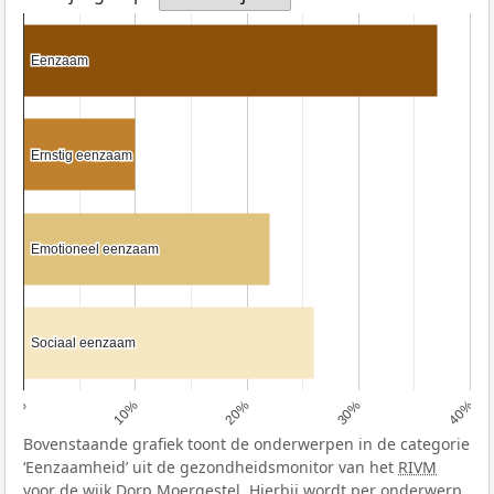
Eenzaam
Eenzaam
Ernstig eenzaam
Ernstig eenzaam
Emotioneel eenzaam
Emotioneel eenzaam
Sociaal eenzaam
Sociaal eenzaam
0%
10%
20%
30%
40%
Bovenstaande grafiek toont de onderwerpen in de categorie
‘Eenzaamheid’ uit de gezondheidsmonitor van het
RIVM
voor de wijk Dorp Moergestel. Hierbij wordt per onderwerp