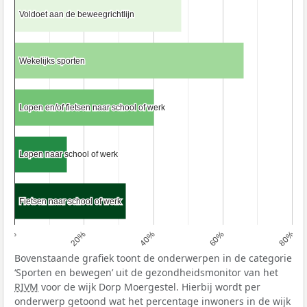
Voldoet aan de beweegrichtlijn
Voldoet aan de beweegrichtlijn
Wekelijks sporten
Wekelijks sporten
Lopen en/of fietsen naar school of werk
Lopen en/of fietsen naar school of werk
Lopen naar school of werk
Lopen naar school of werk
Fietsen naar school of werk
Fietsen naar school of werk
0%
20%
40%
60%
80%
Bovenstaande grafiek toont de onderwerpen in de categorie
‘Sporten en bewegen’ uit de gezondheidsmonitor van het
RIVM
voor de wijk Dorp Moergestel. Hierbij wordt per
onderwerp getoond wat het percentage inwoners in de wijk