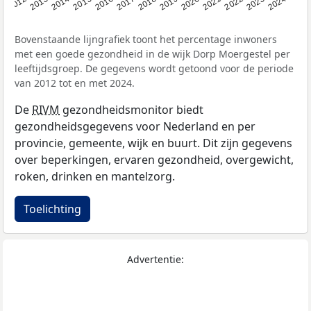
2014
2020
2013
2019
2012
2018
2024
2017
2023
2016
2022
2015
2021
Bovenstaande lijngrafiek toont het percentage inwoners
met een goede gezondheid in de wijk Dorp Moergestel per
leeftijdsgroep. De gegevens wordt getoond voor de periode
van 2012 tot en met 2024.
De
RIVM
gezondheidsmonitor biedt
gezondheidsgegevens voor Nederland en per
provincie, gemeente, wijk en buurt. Dit zijn gegevens
over beperkingen, ervaren gezondheid, overgewicht,
roken, drinken en mantelzorg.
Toelichting
Advertentie: