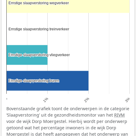
Ernstige slaapverstoring wegverkeer
Ernstige slaapverstoring wegverkeer
Ernstige slaapverstoring treinverkeer
Ernstige slaapverstoring treinverkeer
Ernstige slaapverstoring vliegverkeer
Ernstige slaapverstoring vliegverkeer
Ernstige slaapverstoring buren
Ernstige slaapverstoring buren
0%
1%
2%
3%
Bovenstaande grafiek toont de onderwerpen in de categorie
‘Slaapverstoring’ uit de gezondheidsmonitor van het
RIVM
voor de wijk Dorp Moergestel. Hierbij wordt per onderwerp
getoond wat het percentage inwoners in de wijk Dorp
Moergestel is dat heeft aangegeven dat het onderwerp van