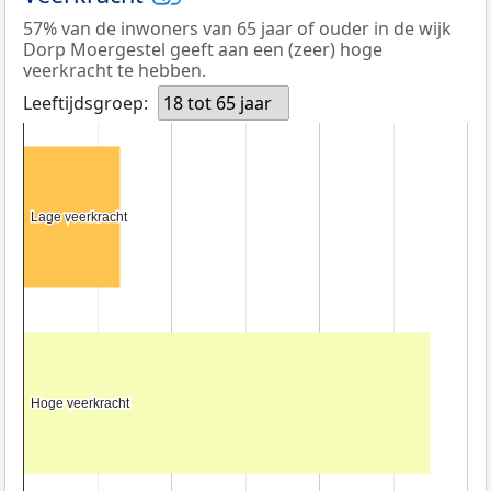
57% van de inwoners van 65 jaar of ouder in de wijk
Dorp Moergestel geeft aan een (zeer) hoge
veerkracht te hebben.
Leeftijdsgroep:
18 tot 65 jaar
Lage veerkracht
Lage veerkracht
Hoge veerkracht
Hoge veerkracht