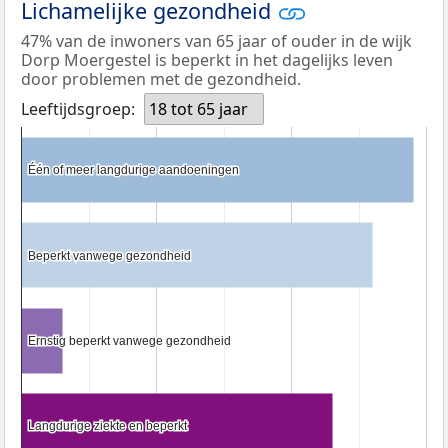
Lichamelijke gezondheid
47% van de inwoners van 65 jaar of ouder in de wijk
Dorp Moergestel is beperkt in het dagelijks leven
door problemen met de gezondheid.
Leeftijdsgroep:
18 tot 65 jaar
Één of meer langdurige aandoeningen
Één of meer langdurige aandoeningen
Beperkt vanwege gezondheid
Beperkt vanwege gezondheid
Ernstig beperkt vanwege gezondheid
Ernstig beperkt vanwege gezondheid
Langdurige ziekte en beperkt
Langdurige ziekte en beperkt