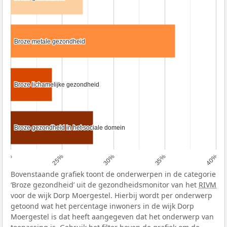
Broze metale gezondheid
Broze metale gezondheid
Broze lichamelijke gezondheid
Broze lichamelijke gezondheid
Broze gezondheid in het sociale domein
Broze gezondheid in het sociale domein
20%
25%
30%
35%
40%
Bovenstaande grafiek toont de onderwerpen in de categorie
‘Broze gezondheid’ uit de gezondheidsmonitor van het
RIVM
voor de wijk Dorp Moergestel. Hierbij wordt per onderwerp
getoond wat het percentage inwoners in de wijk Dorp
Moergestel is dat heeft aangegeven dat het onderwerp van