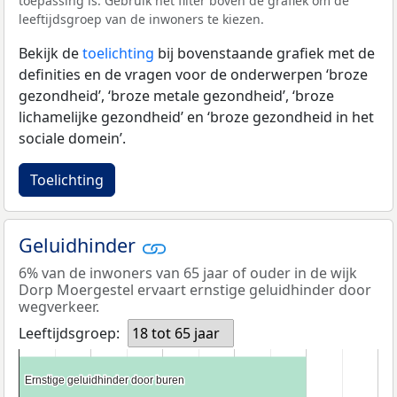
toepassing is. Gebruik het filter boven de grafiek om de
leeftijdsgroep van de inwoners te kiezen.
Bekijk de
toelichting
bij bovenstaande grafiek met de
definities en de vragen voor de onderwerpen ‘broze
gezondheid’, ‘broze metale gezondheid’, ‘broze
lichamelijke gezondheid’ en ‘broze gezondheid in het
sociale domein’.
Toelichting
Geluidhinder
6% van de inwoners van 65 jaar of ouder in de wijk
Dorp Moergestel ervaart ernstige geluidhinder door
wegverkeer.
Leeftijdsgroep:
18 tot 65 jaar
Ernstige geluidhinder door buren
Ernstige geluidhinder door buren