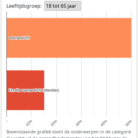
Leeftijdsgroep:
18 tot 65 jaar
Overgewicht
Overgewicht
Ernstig overgewicht (obesitas)
Ernstig overgewicht (obesitas)
0%
10%
20%
30%
40%
50%
Bovenstaande grafiek toont de onderwerpen in de categorie