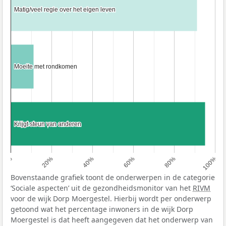
Matig/veel regie over het eigen leven
Matig/veel regie over het eigen leven
Moeite met rondkomen
Moeite met rondkomen
Krijgt steun van anderen
Krijgt steun van anderen
0%
20%
40%
60%
80%
100%
Bovenstaande grafiek toont de onderwerpen in de categorie
‘Sociale aspecten’ uit de gezondheidsmonitor van het
RIVM
voor de wijk Dorp Moergestel. Hierbij wordt per onderwerp
getoond wat het percentage inwoners in de wijk Dorp
Moergestel is dat heeft aangegeven dat het onderwerp van