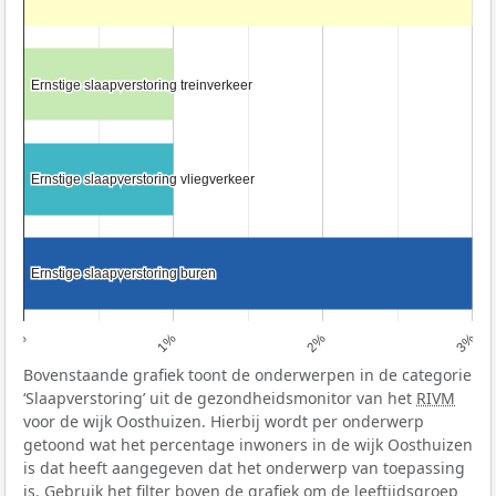
Ernstige slaapverstoring treinverkeer
Ernstige slaapverstoring treinverkeer
Ernstige slaapverstoring vliegverkeer
Ernstige slaapverstoring vliegverkeer
Ernstige slaapverstoring buren
Ernstige slaapverstoring buren
0%
1%
2%
3%
Bovenstaande grafiek toont de onderwerpen in de categorie
‘Slaapverstoring’ uit de gezondheidsmonitor van het
RIVM
voor de wijk Oosthuizen. Hierbij wordt per onderwerp
getoond wat het percentage inwoners in de wijk Oosthuizen
is dat heeft aangegeven dat het onderwerp van toepassing
is. Gebruik het filter boven de grafiek om de leeftijdsgroep