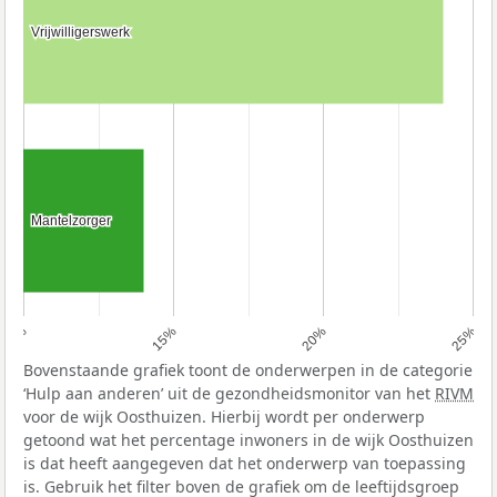
Vrijwilligerswerk
Vrijwilligerswerk
Mantelzorger
Mantelzorger
10%
15%
20%
25%
Bovenstaande grafiek toont de onderwerpen in de categorie
‘Hulp aan anderen’ uit de gezondheidsmonitor van het
RIVM
voor de wijk Oosthuizen. Hierbij wordt per onderwerp
getoond wat het percentage inwoners in de wijk Oosthuizen
is dat heeft aangegeven dat het onderwerp van toepassing
is. Gebruik het filter boven de grafiek om de leeftijdsgroep