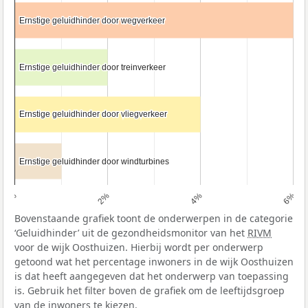
Ernstige geluidhinder door wegverkeer
Ernstige geluidhinder door wegverkeer
Ernstige geluidhinder door treinverkeer
Ernstige geluidhinder door treinverkeer
Ernstige geluidhinder door vliegverkeer
Ernstige geluidhinder door vliegverkeer
Ernstige geluidhinder door windturbines
Ernstige geluidhinder door windturbines
0%
2%
4%
6%
Bovenstaande grafiek toont de onderwerpen in de categorie
‘Geluidhinder’ uit de gezondheidsmonitor van het
RIVM
voor de wijk Oosthuizen. Hierbij wordt per onderwerp
getoond wat het percentage inwoners in de wijk Oosthuizen
is dat heeft aangegeven dat het onderwerp van toepassing
is. Gebruik het filter boven de grafiek om de leeftijdsgroep
van de inwoners te kiezen.