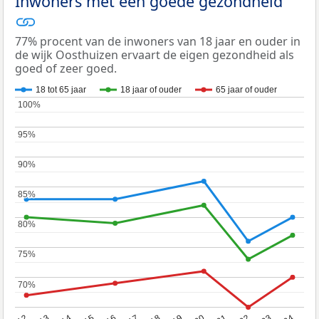
Inwoners met een goede gezondheid
77% procent van de inwoners van 18 jaar en ouder in
de wijk Oosthuizen ervaart de eigen gezondheid als
goed of zeer goed.
18 tot 65 jaar
18 jaar of ouder
65 jaar of ouder
100%
100%
95%
95%
90%
90%
85%
85%
80%
80%
75%
75%
70%
70%