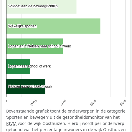
Voldoet aan de beweegrichtlijn
Voldoet aan de beweegrichtlijn
Wekelijks sporten
Wekelijks sporten
Lopen en/of fietsen naar school of werk
Lopen en/of fietsen naar school of werk
Lopen naar school of werk
Lopen naar school of werk
Fietsen naar school of werk
Fietsen naar school of werk
0%
20%
40%
60%
80%
Bovenstaande grafiek toont de onderwerpen in de categorie
‘Sporten en bewegen’ uit de gezondheidsmonitor van het
RIVM
voor de wijk Oosthuizen. Hierbij wordt per onderwerp
getoond wat het percentage inwoners in de wijk Oosthuizen