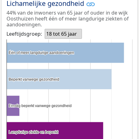
Lichamelijke gezondheid
44% van de inwoners van 65 jaar of ouder in de wijk
Oosthuizen heeft één of meer langdurige ziekten of
aandoeningen.
Leeftijdsgroep:
18 tot 65 jaar
Één of meer langdurige aandoeningen
Één of meer langdurige aandoeningen
Beperkt vanwege gezondheid
Beperkt vanwege gezondheid
Ernstig beperkt vanwege gezondheid
Ernstig beperkt vanwege gezondheid
Langdurige ziekte en beperkt
Langdurige ziekte en beperkt