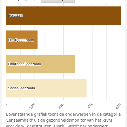
Eenzaam
Eenzaam
Ernstig eenzaam
Ernstig eenzaam
Emotioneel eenzaam
Emotioneel eenzaam
Sociaal eenzaam
Sociaal eenzaam
0%
10%
20%
30%
40%
Bovenstaande grafiek toont de onderwerpen in de categorie
‘Eenzaamheid’ uit de gezondheidsmonitor van het
RIVM
voor de wijk Oosthuizen. Hierbij wordt per onderwerp