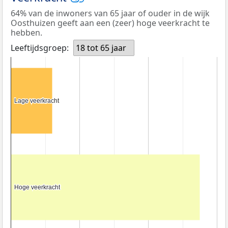
64% van de inwoners van 65 jaar of ouder in de wijk
Oosthuizen geeft aan een (zeer) hoge veerkracht te
hebben.
Leeftijdsgroep:
18 tot 65 jaar
Lage veerkracht
Lage veerkracht
Hoge veerkracht
Hoge veerkracht