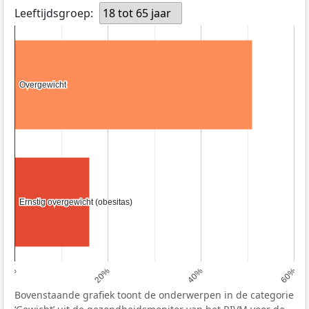
Leeftijdsgroep:
18 tot 65 jaar
Overgewicht
Overgewicht
Ernstig overgewicht (obesitas)
Ernstig overgewicht (obesitas)
0%
20%
40%
60%
Bovenstaande grafiek toont de onderwerpen in de categorie