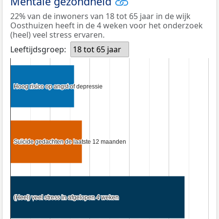
Mentale gezondheid
22% van de inwoners van 18 tot 65 jaar in de wijk
Oosthuizen heeft in de 4 weken voor het onderzoek
(heel) veel stress ervaren.
Leeftijdsgroep:
18 tot 65 jaar
Hoog risico op angst of depressie
Hoog risico op angst of depressie
Suïcide gedachten de laatste 12 maanden
Suïcide gedachten de laatste 12 maanden
(Heel) veel stress in afgelopen 4 weken
(Heel) veel stress in afgelopen 4 weken