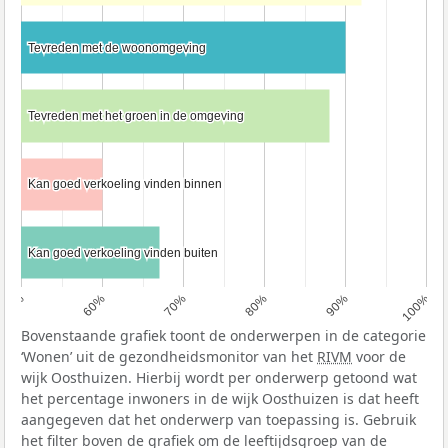
Tevreden met de woonomgeving
Tevreden met de woonomgeving
Tevreden met het groen in de omgeving
Tevreden met het groen in de omgeving
Kan goed verkoeling vinden binnen
Kan goed verkoeling vinden binnen
Kan goed verkoeling vinden buiten
Kan goed verkoeling vinden buiten
50%
60%
70%
80%
90%
100%
Bovenstaande grafiek toont de onderwerpen in de categorie
‘Wonen’ uit de gezondheidsmonitor van het
RIVM
voor de
wijk Oosthuizen. Hierbij wordt per onderwerp getoond wat
het percentage inwoners in de wijk Oosthuizen is dat heeft
aangegeven dat het onderwerp van toepassing is. Gebruik
het filter boven de grafiek om de leeftijdsgroep van de