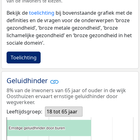
van de inwoners te kiezen.
Bekijk de
toelichting
bij bovenstaande grafiek met de
definities en de vragen voor de onderwerpen ‘broze
gezondheid’, ‘broze metale gezondheid’, ‘broze
lichamelijke gezondheid’ en ‘broze gezondheid in het
sociale domein’.
Toelichting
Geluidhinder
8% van de inwoners van 65 jaar of ouder in de wijk
Oosthuizen ervaart ernstige geluidhinder door
wegverkeer.
Leeftijdsgroep:
18 tot 65 jaar
Ernstige geluidhinder door buren
Ernstige geluidhinder door buren