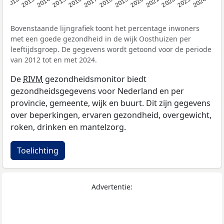
2014
2020
2013
2019
2012
2018
2024
2017
2023
2016
2022
2015
2021
Bovenstaande lijngrafiek toont het percentage inwoners
met een goede gezondheid in de wijk Oosthuizen per
leeftijdsgroep. De gegevens wordt getoond voor de periode
van 2012 tot en met 2024.
De
RIVM
gezondheidsmonitor biedt
gezondheidsgegevens voor Nederland en per
provincie, gemeente, wijk en buurt. Dit zijn gegevens
over beperkingen, ervaren gezondheid, overgewicht,
roken, drinken en mantelzorg.
Toelichting
Advertentie: