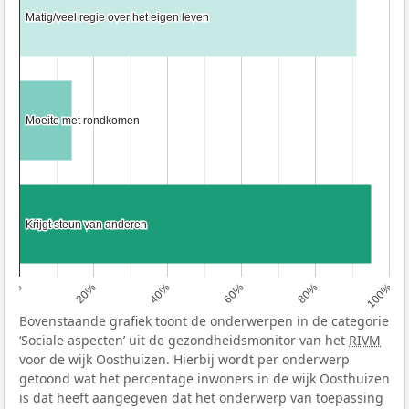
Matig/veel regie over het eigen leven
Matig/veel regie over het eigen leven
Moeite met rondkomen
Moeite met rondkomen
Krijgt steun van anderen
Krijgt steun van anderen
0%
20%
40%
60%
80%
100%
Bovenstaande grafiek toont de onderwerpen in de categorie
‘Sociale aspecten’ uit de gezondheidsmonitor van het
RIVM
voor de wijk Oosthuizen. Hierbij wordt per onderwerp
getoond wat het percentage inwoners in de wijk Oosthuizen
is dat heeft aangegeven dat het onderwerp van toepassing