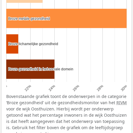
Broze metale gezondheid
Broze metale gezondheid
Broze lichamelijke gezondheid
Broze lichamelijke gezondheid
Broze gezondheid in het sociale domein
Broze gezondheid in het sociale domein
20%
22%
24%
26%
28%
30%
Bovenstaande grafiek toont de onderwerpen in de categorie
‘Broze gezondheid’ uit de gezondheidsmonitor van het
RIVM
voor de wijk Oosthuizen. Hierbij wordt per onderwerp
getoond wat het percentage inwoners in de wijk Oosthuizen
is dat heeft aangegeven dat het onderwerp van toepassing
is. Gebruik het filter boven de grafiek om de leeftijdsgroep