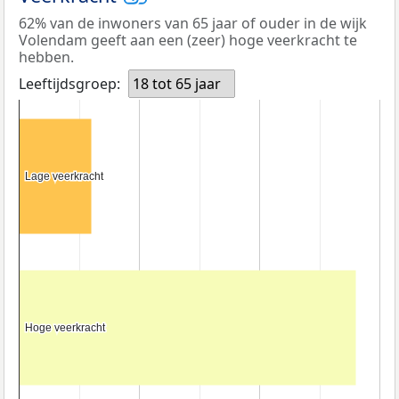
62% van de inwoners van 65 jaar of ouder in de wijk
Volendam geeft aan een (zeer) hoge veerkracht te
hebben.
Leeftijdsgroep:
18 tot 65 jaar
Lage veerkracht
Lage veerkracht
Hoge veerkracht
Hoge veerkracht