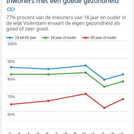
Inwoners met een goede gezondheid
77% procent van de inwoners van 18 jaar en ouder in
de wijk Volendam ervaart de eigen gezondheid als
goed of zeer goed.
18 tot 65 jaar
18 jaar of ouder
65 jaar of ouder
100%
100%
90%
90%
80%
80%
70%
70%
60%
60%