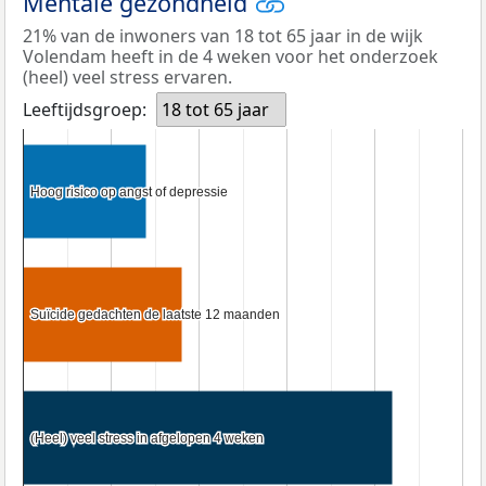
Mentale gezondheid
21% van de inwoners van 18 tot 65 jaar in de wijk
Volendam heeft in de 4 weken voor het onderzoek
(heel) veel stress ervaren.
Leeftijdsgroep:
18 tot 65 jaar
Hoog risico op angst of depressie
Hoog risico op angst of depressie
Suïcide gedachten de laatste 12 maanden
Suïcide gedachten de laatste 12 maanden
(Heel) veel stress in afgelopen 4 weken
(Heel) veel stress in afgelopen 4 weken