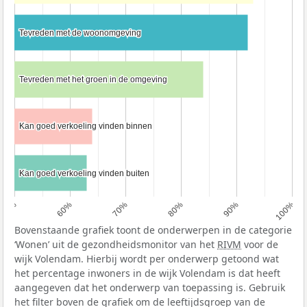
Tevreden met de woonomgeving
Tevreden met de woonomgeving
Tevreden met het groen in de omgeving
Tevreden met het groen in de omgeving
Kan goed verkoeling vinden binnen
Kan goed verkoeling vinden binnen
Kan goed verkoeling vinden buiten
Kan goed verkoeling vinden buiten
50%
60%
70%
80%
90%
100%
Bovenstaande grafiek toont de onderwerpen in de categorie
‘Wonen’ uit de gezondheidsmonitor van het
RIVM
voor de
wijk Volendam. Hierbij wordt per onderwerp getoond wat
het percentage inwoners in de wijk Volendam is dat heeft
aangegeven dat het onderwerp van toepassing is. Gebruik
het filter boven de grafiek om de leeftijdsgroep van de