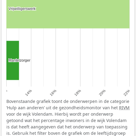
Vrijwilligerswerk
Vrijwilligerswerk
Mantelzorger
Mantelzorger
12%
14%
16%
18%
20%
22%
Bovenstaande grafiek toont de onderwerpen in de categorie
‘Hulp aan anderen’ uit de gezondheidsmonitor van het
RIVM
voor de wijk Volendam. Hierbij wordt per onderwerp
getoond wat het percentage inwoners in de wijk Volendam
is dat heeft aangegeven dat het onderwerp van toepassing
is. Gebruik het filter boven de grafiek om de leeftijdsgroep