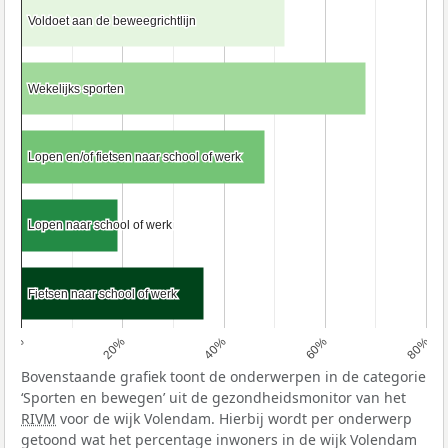
Voldoet aan de beweegrichtlijn
Voldoet aan de beweegrichtlijn
Wekelijks sporten
Wekelijks sporten
Lopen en/of fietsen naar school of werk
Lopen en/of fietsen naar school of werk
Lopen naar school of werk
Lopen naar school of werk
Fietsen naar school of werk
Fietsen naar school of werk
0%
20%
40%
60%
80%
Bovenstaande grafiek toont de onderwerpen in de categorie
‘Sporten en bewegen’ uit de gezondheidsmonitor van het
RIVM
voor de wijk Volendam. Hierbij wordt per onderwerp
getoond wat het percentage inwoners in de wijk Volendam