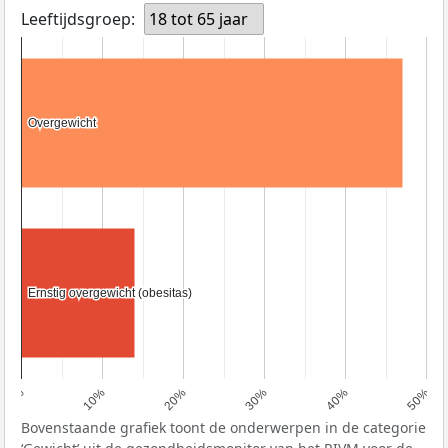
Leeftijdsgroep:
18 tot 65 jaar
Overgewicht
Overgewicht
Ernstig overgewicht (obesitas)
Ernstig overgewicht (obesitas)
0%
10%
20%
30%
40%
50%
Bovenstaande grafiek toont de onderwerpen in de categorie