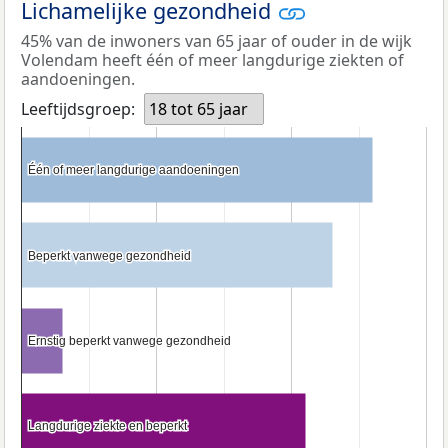
Lichamelijke gezondheid
45% van de inwoners van 65 jaar of ouder in de wijk
Volendam heeft één of meer langdurige ziekten of
aandoeningen.
Leeftijdsgroep:
18 tot 65 jaar
Één of meer langdurige aandoeningen
Één of meer langdurige aandoeningen
Beperkt vanwege gezondheid
Beperkt vanwege gezondheid
Ernstig beperkt vanwege gezondheid
Ernstig beperkt vanwege gezondheid
Langdurige ziekte en beperkt
Langdurige ziekte en beperkt