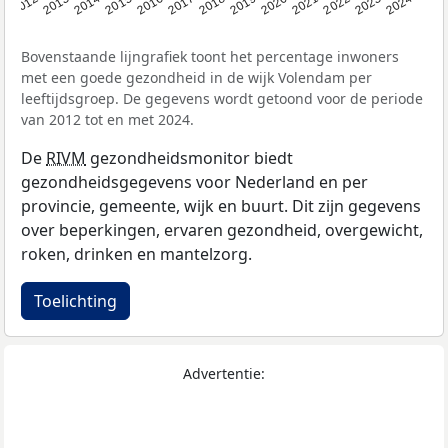
2014
2020
2013
2019
2012
2018
2024
2017
2023
2016
2022
2015
2021
Bovenstaande lijngrafiek toont het percentage inwoners
met een goede gezondheid in de wijk Volendam per
leeftijdsgroep. De gegevens wordt getoond voor de periode
van 2012 tot en met 2024.
De
RIVM
gezondheidsmonitor biedt
gezondheidsgegevens voor Nederland en per
provincie, gemeente, wijk en buurt. Dit zijn gegevens
over beperkingen, ervaren gezondheid, overgewicht,
roken, drinken en mantelzorg.
Toelichting
Advertentie: