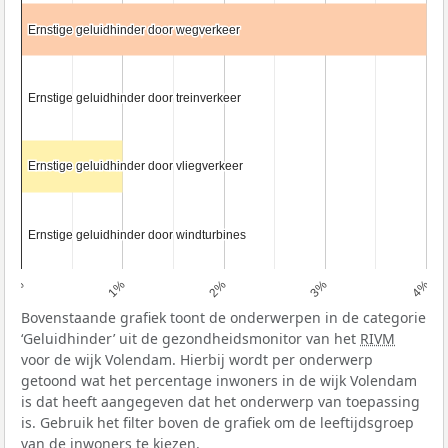
Ernstige geluidhinder door wegverkeer
Ernstige geluidhinder door wegverkeer
Ernstige geluidhinder door treinverkeer
Ernstige geluidhinder door treinverkeer
Ernstige geluidhinder door vliegverkeer
Ernstige geluidhinder door vliegverkeer
Ernstige geluidhinder door windturbines
Ernstige geluidhinder door windturbines
0%
1%
2%
3%
4%
Bovenstaande grafiek toont de onderwerpen in de categorie
‘Geluidhinder’ uit de gezondheidsmonitor van het
RIVM
voor de wijk Volendam. Hierbij wordt per onderwerp
getoond wat het percentage inwoners in de wijk Volendam
is dat heeft aangegeven dat het onderwerp van toepassing
is. Gebruik het filter boven de grafiek om de leeftijdsgroep
van de inwoners te kiezen.