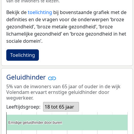
van de inwoners te kiezen.
Bekijk de
toelichting
bij bovenstaande grafiek met de
definities en de vragen voor de onderwerpen ‘broze
gezondheid’, ‘broze metale gezondheid’, ‘broze
lichamelijke gezondheid’ en ‘broze gezondheid in het
sociale domein’.
Toelichting
Geluidhinder
5% van de inwoners van 65 jaar of ouder in de wijk
Volendam ervaart ernstige geluidhinder door
wegverkeer.
Leeftijdsgroep:
18 tot 65 jaar
Ernstige geluidhinder door buren
Ernstige geluidhinder door buren