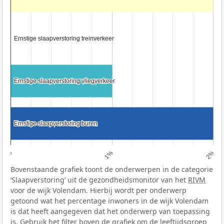
Ernstige slaapverstoring treinverkeer
Ernstige slaapverstoring treinverkeer
Ernstige slaapverstoring vliegverkeer
Ernstige slaapverstoring vliegverkeer
Ernstige slaapverstoring buren
Ernstige slaapverstoring buren
0%
1%
2%
Bovenstaande grafiek toont de onderwerpen in de categorie
‘Slaapverstoring’ uit de gezondheidsmonitor van het
RIVM
voor de wijk Volendam. Hierbij wordt per onderwerp
getoond wat het percentage inwoners in de wijk Volendam
is dat heeft aangegeven dat het onderwerp van toepassing
is. Gebruik het filter boven de grafiek om de leeftijdsgroep