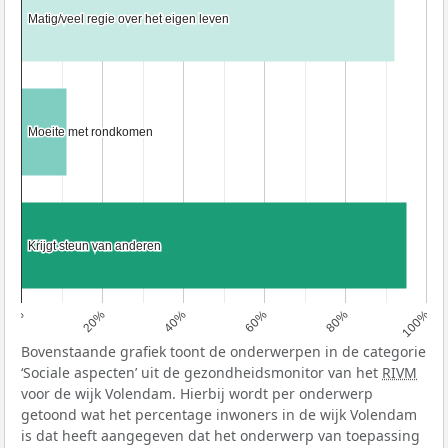
Matig/veel regie over het eigen leven
Matig/veel regie over het eigen leven
Moeite met rondkomen
Moeite met rondkomen
Krijgt steun van anderen
Krijgt steun van anderen
0%
20%
40%
60%
80%
100%
Bovenstaande grafiek toont de onderwerpen in de categorie
‘Sociale aspecten’ uit de gezondheidsmonitor van het
RIVM
voor de wijk Volendam. Hierbij wordt per onderwerp
getoond wat het percentage inwoners in de wijk Volendam
is dat heeft aangegeven dat het onderwerp van toepassing