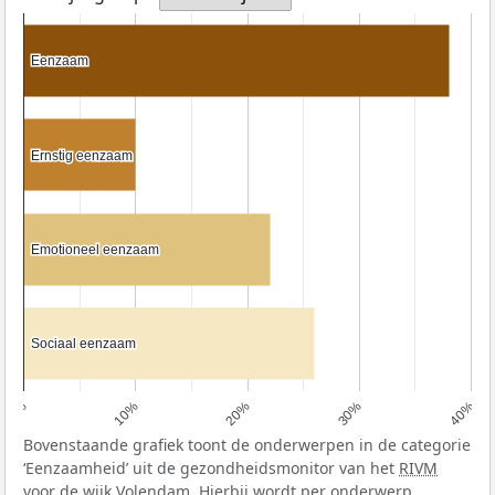
Eenzaam
Eenzaam
Ernstig eenzaam
Ernstig eenzaam
Emotioneel eenzaam
Emotioneel eenzaam
Sociaal eenzaam
Sociaal eenzaam
0%
10%
20%
30%
40%
Bovenstaande grafiek toont de onderwerpen in de categorie
‘Eenzaamheid’ uit de gezondheidsmonitor van het
RIVM
voor de wijk Volendam. Hierbij wordt per onderwerp