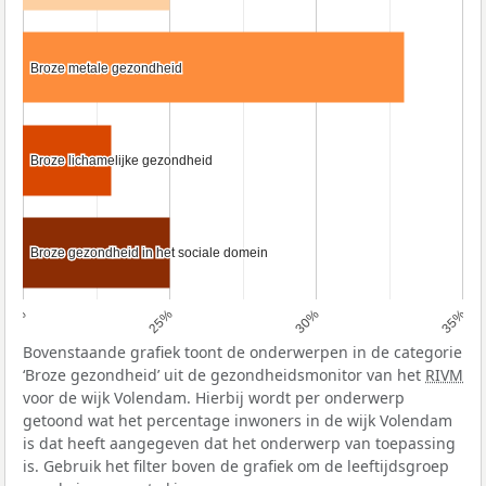
Broze metale gezondheid
Broze metale gezondheid
Broze lichamelijke gezondheid
Broze lichamelijke gezondheid
Broze gezondheid in het sociale domein
Broze gezondheid in het sociale domein
20%
25%
30%
35%
Bovenstaande grafiek toont de onderwerpen in de categorie
‘Broze gezondheid’ uit de gezondheidsmonitor van het
RIVM
voor de wijk Volendam. Hierbij wordt per onderwerp
getoond wat het percentage inwoners in de wijk Volendam
is dat heeft aangegeven dat het onderwerp van toepassing
is. Gebruik het filter boven de grafiek om de leeftijdsgroep