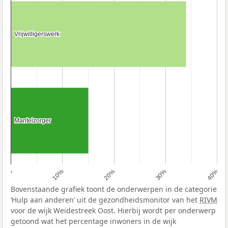
Vrijwilligerswerk
Vrijwilligerswerk
Mantelzorger
Mantelzorger
0%
10%
20%
30%
40%
Bovenstaande grafiek toont de onderwerpen in de categorie
‘Hulp aan anderen’ uit de gezondheidsmonitor van het
RIVM
voor de wijk Weidestreek Oost. Hierbij wordt per onderwerp
getoond wat het percentage inwoners in de wijk