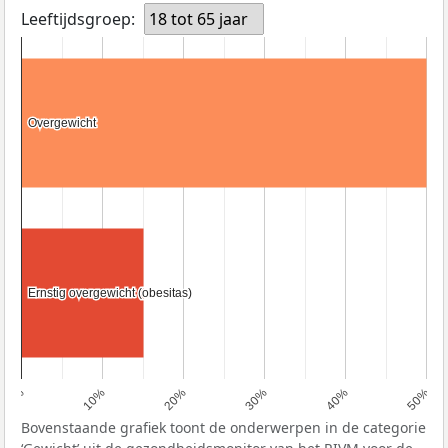
Leeftijdsgroep:
18 tot 65 jaar
Overgewicht
Overgewicht
Ernstig overgewicht (obesitas)
Ernstig overgewicht (obesitas)
0%
10%
20%
30%
40%
50%
Bovenstaande grafiek toont de onderwerpen in de categorie