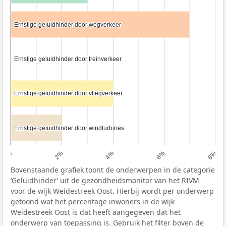
Ernstige geluidhinder door wegverkeer
Ernstige geluidhinder door wegverkeer
Ernstige geluidhinder door treinverkeer
Ernstige geluidhinder door treinverkeer
Ernstige geluidhinder door vliegverkeer
Ernstige geluidhinder door vliegverkeer
Ernstige geluidhinder door windturbines
Ernstige geluidhinder door windturbines
0%
2%
4%
6%
8%
Bovenstaande grafiek toont de onderwerpen in de categorie
‘Geluidhinder’ uit de gezondheidsmonitor van het
RIVM
voor de wijk Weidestreek Oost. Hierbij wordt per onderwerp
getoond wat het percentage inwoners in de wijk
Weidestreek Oost is dat heeft aangegeven dat het
onderwerp van toepassing is. Gebruik het filter boven de