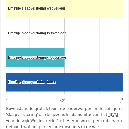
Ernstige slaapverstoring wegverkeer
Ernstige slaapverstoring wegverkeer
Ernstige slaapverstoring treinverkeer
Ernstige slaapverstoring treinverkeer
Ernstige slaapverstoring vliegverkeer
Ernstige slaapverstoring vliegverkeer
Ernstige slaapverstoring buren
Ernstige slaapverstoring buren
0%
1%
2%
Bovenstaande grafiek toont de onderwerpen in de categorie
‘Slaapverstoring’ uit de gezondheidsmonitor van het
RIVM
voor de wijk Weidestreek Oost. Hierbij wordt per onderwerp
getoond wat het percentage inwoners in de wijk