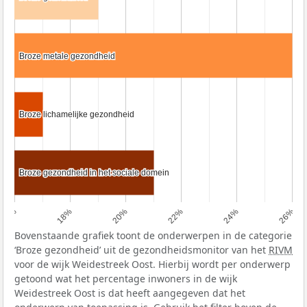
Broze metale gezondheid
Broze metale gezondheid
Broze lichamelijke gezondheid
Broze lichamelijke gezondheid
Broze gezondheid in het sociale domein
Broze gezondheid in het sociale domein
16%
18%
20%
22%
24%
26%
Bovenstaande grafiek toont de onderwerpen in de categorie
‘Broze gezondheid’ uit de gezondheidsmonitor van het
RIVM
voor de wijk Weidestreek Oost. Hierbij wordt per onderwerp
getoond wat het percentage inwoners in de wijk
Weidestreek Oost is dat heeft aangegeven dat het