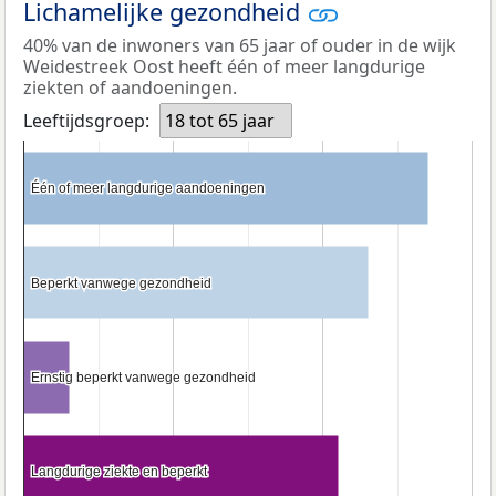
Lichamelijke gezondheid
40% van de inwoners van 65 jaar of ouder in de wijk
Weidestreek Oost heeft één of meer langdurige
ziekten of aandoeningen.
Leeftijdsgroep:
18 tot 65 jaar
Één of meer langdurige aandoeningen
Één of meer langdurige aandoeningen
Beperkt vanwege gezondheid
Beperkt vanwege gezondheid
Ernstig beperkt vanwege gezondheid
Ernstig beperkt vanwege gezondheid
Langdurige ziekte en beperkt
Langdurige ziekte en beperkt