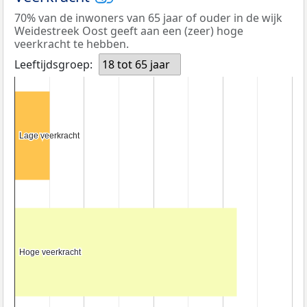
70% van de inwoners van 65 jaar of ouder in de wijk
Weidestreek Oost geeft aan een (zeer) hoge
veerkracht te hebben.
Leeftijdsgroep:
18 tot 65 jaar
Lage veerkracht
Lage veerkracht
Hoge veerkracht
Hoge veerkracht