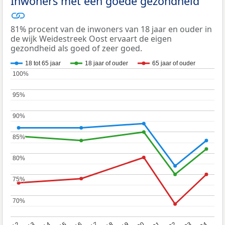
Inwoners met een goede gezondheid
81% procent van de inwoners van 18 jaar en ouder in
de wijk Weidestreek Oost ervaart de eigen
gezondheid als goed of zeer goed.
18 tot 65 jaar
18 jaar of ouder
65 jaar of ouder
100%
100%
95%
95%
90%
90%
85%
85%
80%
80%
75%
75%
70%
70%