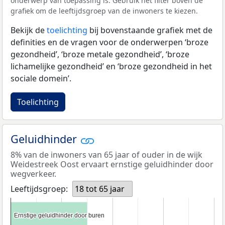
onderwerp van toepassing is. Gebruik het filter boven de
grafiek om de leeftijdsgroep van de inwoners te kiezen.
Bekijk de
toelichting
bij bovenstaande grafiek met de
definities en de vragen voor de onderwerpen ‘broze
gezondheid’, ‘broze metale gezondheid’, ‘broze
lichamelijke gezondheid’ en ‘broze gezondheid in het
sociale domein’.
Toelichting
Geluidhinder
8% van de inwoners van 65 jaar of ouder in de wijk
Weidestreek Oost ervaart ernstige geluidhinder door
wegverkeer.
Leeftijdsgroep:
18 tot 65 jaar
Ernstige geluidhinder door buren
Ernstige geluidhinder door buren