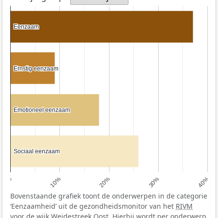
Eenzaam
Eenzaam
Ernstig eenzaam
Ernstig eenzaam
Emotioneel eenzaam
Emotioneel eenzaam
Sociaal eenzaam
Sociaal eenzaam
0%
10%
20%
30%
40%
Bovenstaande grafiek toont de onderwerpen in de categorie
‘Eenzaamheid’ uit de gezondheidsmonitor van het
RIVM
voor de wijk Weidestreek Oost. Hierbij wordt per onderwerp