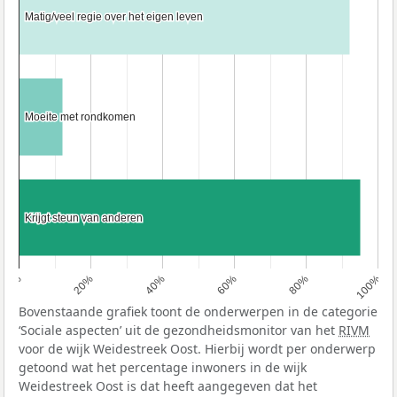
Matig/veel regie over het eigen leven
Matig/veel regie over het eigen leven
Moeite met rondkomen
Moeite met rondkomen
Krijgt steun van anderen
Krijgt steun van anderen
0%
20%
40%
60%
80%
100%
Bovenstaande grafiek toont de onderwerpen in de categorie
‘Sociale aspecten’ uit de gezondheidsmonitor van het
RIVM
voor de wijk Weidestreek Oost. Hierbij wordt per onderwerp
getoond wat het percentage inwoners in de wijk
Weidestreek Oost is dat heeft aangegeven dat het