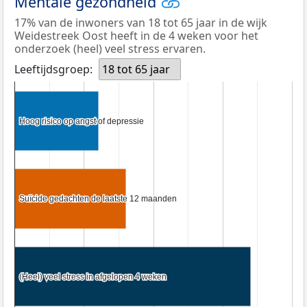
Mentale gezondheid
17% van de inwoners van 18 tot 65 jaar in de wijk
Weidestreek Oost heeft in de 4 weken voor het
onderzoek (heel) veel stress ervaren.
Leeftijdsgroep:
18 tot 65 jaar
Hoog risico op angst of depressie
Hoog risico op angst of depressie
Suïcide gedachten de laatste 12 maanden
Suïcide gedachten de laatste 12 maanden
(Heel) veel stress in afgelopen 4 weken
(Heel) veel stress in afgelopen 4 weken