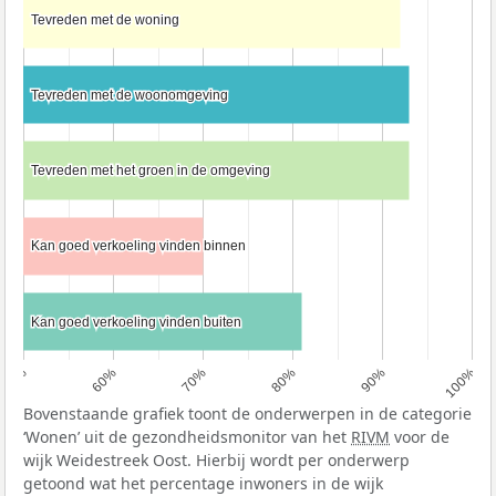
Tevreden met de woning
Tevreden met de woning
Tevreden met de woonomgeving
Tevreden met de woonomgeving
Tevreden met het groen in de omgeving
Tevreden met het groen in de omgeving
Kan goed verkoeling vinden binnen
Kan goed verkoeling vinden binnen
Kan goed verkoeling vinden buiten
Kan goed verkoeling vinden buiten
50%
60%
70%
80%
90%
100%
Bovenstaande grafiek toont de onderwerpen in de categorie
‘Wonen’ uit de gezondheidsmonitor van het
RIVM
voor de
wijk Weidestreek Oost. Hierbij wordt per onderwerp
getoond wat het percentage inwoners in de wijk