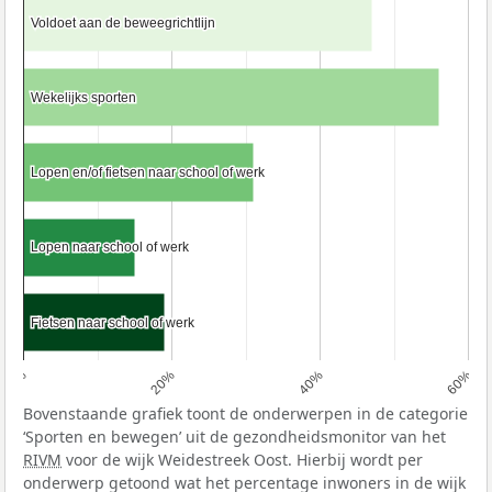
Voldoet aan de beweegrichtlijn
Voldoet aan de beweegrichtlijn
Wekelijks sporten
Wekelijks sporten
Lopen en/of fietsen naar school of werk
Lopen en/of fietsen naar school of werk
Lopen naar school of werk
Lopen naar school of werk
Fietsen naar school of werk
Fietsen naar school of werk
0%
20%
40%
60%
Bovenstaande grafiek toont de onderwerpen in de categorie
‘Sporten en bewegen’ uit de gezondheidsmonitor van het
RIVM
voor de wijk Weidestreek Oost. Hierbij wordt per
onderwerp getoond wat het percentage inwoners in de wijk