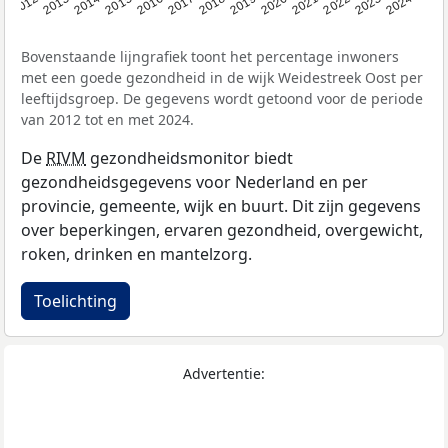
2014
2020
2013
2019
2012
2018
2024
2017
2023
2016
2022
2015
2021
Bovenstaande lijngrafiek toont het percentage inwoners
met een goede gezondheid in de wijk Weidestreek Oost per
leeftijdsgroep. De gegevens wordt getoond voor de periode
van 2012 tot en met 2024.
De
RIVM
gezondheidsmonitor biedt
gezondheidsgegevens voor Nederland en per
provincie, gemeente, wijk en buurt. Dit zijn gegevens
over beperkingen, ervaren gezondheid, overgewicht,
roken, drinken en mantelzorg.
Toelichting
Advertentie: