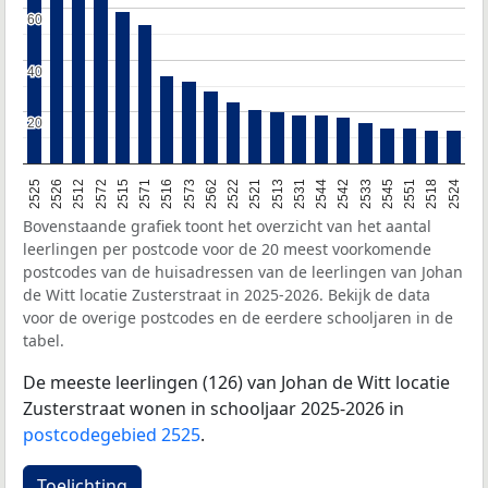
60
60
40
40
20
20
2525
2526
2512
2572
2515
2571
2516
2573
2562
2522
2521
2513
2531
2544
2542
2533
2545
2551
2518
2524
Bovenstaande grafiek toont het overzicht van het aantal
leerlingen per postcode voor de 20 meest voorkomende
postcodes van de huisadressen van de leerlingen van Johan
de Witt locatie Zusterstraat in 2025-2026. Bekijk de data
voor de overige postcodes en de eerdere schooljaren in de
tabel.
De meeste leerlingen (126) van Johan de Witt locatie
Zusterstraat wonen in schooljaar 2025-2026 in
postcodegebied 2525
.
Toelichting