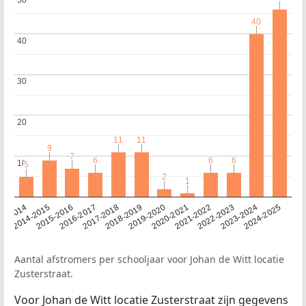
40
40
40
40
30
30
20
20
11
11
11
11
9
9
7
7
6
6
6
6
6
6
10
10
5
5
2
2
1
1
13-2014
2014-2015
2015-2016
2016-2017
2017-2018
2018-2019
2019-2020
2020-2021
2021-2022
2022-2023
2023-2024
2024-2025
Aantal afstromers per schooljaar voor Johan de Witt locatie
Zusterstraat.
Voor Johan de Witt locatie Zusterstraat zijn gegevens