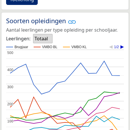
Soorten opleidingen
Aantal leerlingen per type opleiding per schooljaar.
Leerlingen:
Totaal
Brugjaar
VMBO BL
VMBO KL
1/2
500
500
400
400
300
300
200
200
100
100