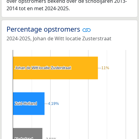
over opstromers bekend over de schooljaren 2013-
2014 tot en met 2024-2025.
Percentage opstromers
2024-2025, Johan de Witt locatie Zusterstraat
Johan de Witt locatie Zusterstraat
Johan de Witt locatie Zusterstraat
11%
11%
Zuid-Holland
Zuid-Holland
4,19%
4,19%