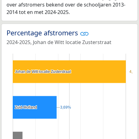
over afstromers bekend over de schooljaren 2013-
2014 tot en met 2024-2025.
Percentage afstromers
2024-2025, Johan de Witt locatie Zusterstraat
Johan de Witt locatie Zusterstraat
Johan de Witt locatie Zusterstraat
4,0%
4,0%
Zuid-Holland
Zuid-Holland
3,69%
3,69%