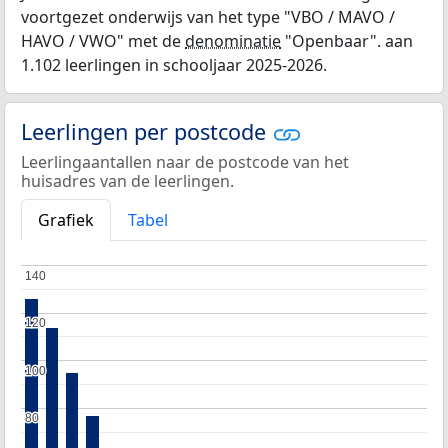
voortgezet onderwijs van het type "VBO / MAVO /
HAVO / VWO" met de
denominatie
"Openbaar". aan
1.102 leerlingen in schooljaar 2025-2026.
Leerlingen per postcode
Leerlingaantallen naar de postcode van het
huisadres van de leerlingen.
Grafiek
Tabel
140
140
120
120
100
100
80
80