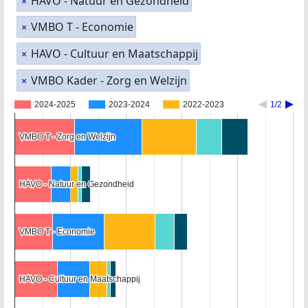
HAVO - Natuur en Gezondheid
×
VMBO T - Economie
×
HAVO - Cultuur en Maatschappij
×
VMBO Kader - Zorg en Welzijn
×
2024-2025
2023-2024
2022-2023
1/2
VMBO T - Zorg en Welzijn
VMBO T - Zorg en Welzijn
HAVO - Natuur en Gezondheid
HAVO - Natuur en Gezondheid
VMBO T - Economie
VMBO T - Economie
HAVO - Cultuur en Maatschappij
HAVO - Cultuur en Maatschappij