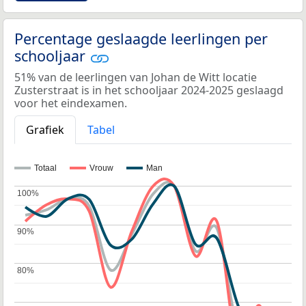
Percentage geslaagde leerlingen per
schooljaar
51% van de leerlingen van Johan de Witt locatie
Zusterstraat is in het schooljaar 2024-2025 geslaagd
voor het eindexamen.
Grafiek
Tabel
Totaal
Vrouw
Man
100%
100%
90%
90%
80%
80%