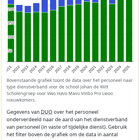
200
200
150
150
100
100
50
50
2011
2012
2013
2014
2015
2016
2017
2018
2019
2020
2021
2022
2023
2024
2025
Bovenstaande grafiek toont de data over het personeel naar
type dienstverband voor de school Johan de Witt
Scholengroep voor Vwo Havo Mavo Vmbo Pro Lwoo
nieuwkomers.
Gegevens van
DUO
over het personeel
onderverdeeld naar de aard van het dienstverband
van personeel (in vaste of tijdelijke dienst). Gebruik
het filter boven de grafiek om de data in aantal