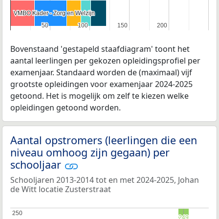
VMBO Kader - Zorg en Welzijn
VMBO Kader - Zorg en Welzijn
50
50
100
100
150
150
200
200
Bovenstaand 'gestapeld staafdiagram' toont het
aantal leerlingen per gekozen opleidingsprofiel per
examenjaar. Standaard worden de (maximaal) vijf
grootste opleidingen voor examenjaar 2024-2025
getoond. Het is mogelijk om zelf te kiezen welke
opleidingen getoond worden.
Aantal opstromers (leerlingen die een
niveau omhoog zijn gegaan) per
schooljaar
Schooljaren 2013-2014 tot en met 2024-2025, Johan
de Witt locatie Zusterstraat
250
250
249
249