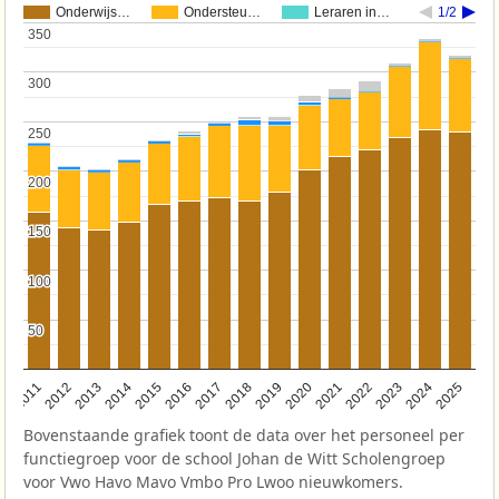
Onderwijs…
Ondersteu…
Leraren in…
1/2
350
350
300
300
250
250
200
200
150
150
100
100
50
50
2011
2012
2013
2014
2015
2016
2017
2018
2019
2020
2021
2022
2023
2024
2025
Bovenstaande grafiek toont de data over het personeel per
functiegroep voor de school Johan de Witt Scholengroep
voor Vwo Havo Mavo Vmbo Pro Lwoo nieuwkomers.