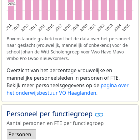
20%
20%
2011
2012
2013
2014
2015
2016
2017
2018
2019
2020
2021
2022
2023
2024
2025
Bovenstaande grafiek toont het de data over het personeel
naar geslacht (vrouwelijk, mannelijk of onbekend) voor de
school Johan de Witt Scholengroep voor Vwo Havo Mavo
Vmbo Pro Lwoo nieuwkomers.
Overzicht van het percentage vrouwelijke en
mannelijke personeelsleden in personen of FTE.
Bekijk meer personeelsgegevens op de
pagina over
het onderwijsbestuur VO Haaglanden
.
Personeel per functiegroep
Aantal personen en FTE per functiegroep
Personen