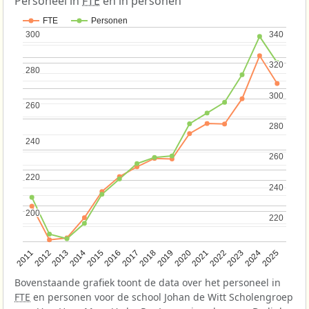
Personeel in
FTE
en in personen
FTE
Personen
300
300
340
340
320
320
280
280
300
300
260
260
280
280
240
240
260
260
220
220
240
240
200
200
220
220
2013
2018
2023
2015
2020
2025
2012
2017
2022
2014
2019
2024
2011
2016
2021
Bovenstaande grafiek toont de data over het personeel in
FTE
en personen voor de school Johan de Witt Scholengroep