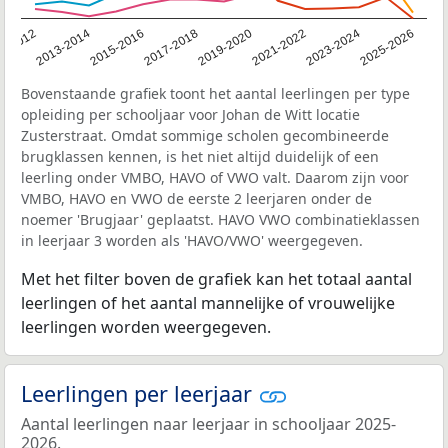
1-2012
2013-2014
2015-2016
2017-2018
2019-2020
2021-2022
2023-2024
2025-2026
Bovenstaande grafiek toont het aantal leerlingen per type
opleiding per schooljaar voor Johan de Witt locatie
Zusterstraat. Omdat sommige scholen gecombineerde
brugklassen kennen, is het niet altijd duidelijk of een
leerling onder VMBO, HAVO of VWO valt. Daarom zijn voor
VMBO, HAVO en VWO de eerste 2 leerjaren onder de
noemer 'Brugjaar' geplaatst. HAVO VWO combinatieklassen
in leerjaar 3 worden als 'HAVO/VWO' weergegeven.
Met het filter boven de grafiek kan het totaal aantal
leerlingen of het aantal mannelijke of vrouwelijke
leerlingen worden weergegeven.
Leerlingen per leerjaar
Aantal leerlingen naar leerjaar in schooljaar 2025-
2026.