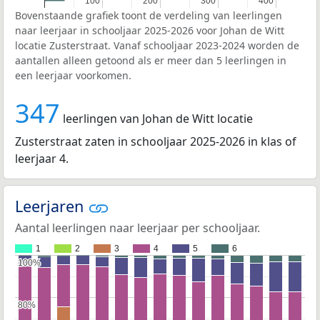
100
100
200
200
300
300
400
400
Bovenstaande grafiek toont de verdeling van leerlingen
naar leerjaar in schooljaar 2025-2026 voor Johan de Witt
locatie Zusterstraat. Vanaf schooljaar 2023-2024 worden de
aantallen alleen getoond als er meer dan 5 leerlingen in
een leerjaar voorkomen.
347
leerlingen van Johan de Witt locatie
Zusterstraat zaten in schooljaar 2025-2026 in klas of
leerjaar 4.
Leerjaren
Aantal leerlingen naar leerjaar per schooljaar.
1
2
3
4
5
6
100%
100%
80%
80%