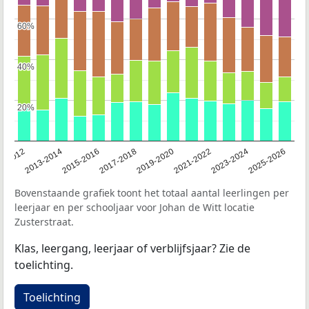
60%
60%
40%
40%
20%
20%
1-2012
2013-2014
2015-2016
2017-2018
2019-2020
2021-2022
2023-2024
2025-2026
Bovenstaande grafiek toont het totaal aantal leerlingen per
leerjaar en per schooljaar voor Johan de Witt locatie
Zusterstraat.
Klas, leergang, leerjaar of verblijfsjaar? Zie de
toelichting.
Toelichting