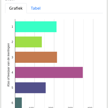
Grafiek
Tabel
1
2
Klas of leerjaar van de leerlingen
3
4
5
6