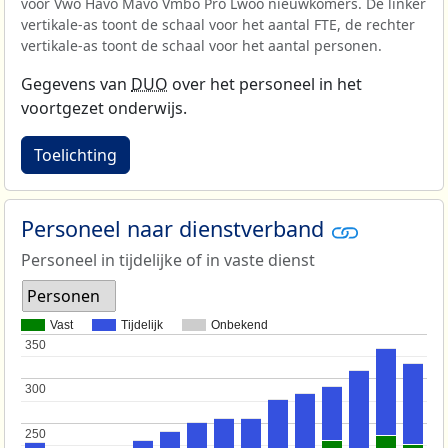
voor Vwo Havo Mavo Vmbo Pro Lwoo nieuwkomers. De linker
vertikale-as toont de schaal voor het aantal FTE, de rechter
vertikale-as toont de schaal voor het aantal personen.
Gegevens van
DUO
over het personeel in het
voortgezet onderwijs.
Toelichting
Personeel naar dienstverband
Personeel in tijdelijke of in vaste dienst
Personen
Vast
Tijdelijk
Onbekend
350
350
300
300
250
250