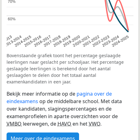
70%
70%
60%
60%
2014-2015
2020-2021
2013-2014
2019-2020
12-2013
2018-2019
2024-2025
2017-2018
2023-2024
2016-2017
2022-2023
2015-2016
2021-2022
Bovenstaande grafiek toont het percentage geslaagde
leerlingen naar geslacht per schooljaar. Het percentage
geslaagde leerlingen is berekend door het aantal
geslaagden te delen door het totaal aantal
examenkandidaten in een jaar.
Bekijk meer informatie op de
pagina over de
eindexamens
op de middelbare school. Met data
over kandidaten, slagingspercentages en de
examenprofielen in aparte overzichten voor de
VMBO
leerwegen, de
HAVO
en het
VWO
.
Meer over de eindexamens