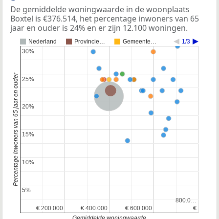
De gemiddelde woningwaarde in de woonplaats
Boxtel is €376.514, het percentage inwoners van 65
jaar en ouder is 24% en er zijn 12.100 woningen.
Nederland
Provincie…
Gemeente…
1/3
30%
30%
Percentage inwoners van 65 jaar en ouder
25%
25%
Provincie Noord-Brabant
Nederland
20%
20%
15%
15%
10%
10%
5%
5%
800.0…
800.0…
€ 200.000
€ 200.000
€ 400.000
€ 400.000
€ 600.000
€ 600.000
€
€
Gemiddelde woningwaarde