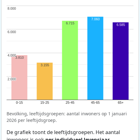
8.000
8.000
7.060
6.715
6.585
6.000
6.000
4.000
4.000
3.810
3.155
2.000
2.000
0-15
15-25
25-45
45-65
65+
Bevolking, leeftijdsgroepen: aantal inwoners op 1 januari
2026 per leeftijdsgroep.
De grafiek toont de leeftijdsgroepen. Het aantal
inwoners is ook
per individueel levensjaar