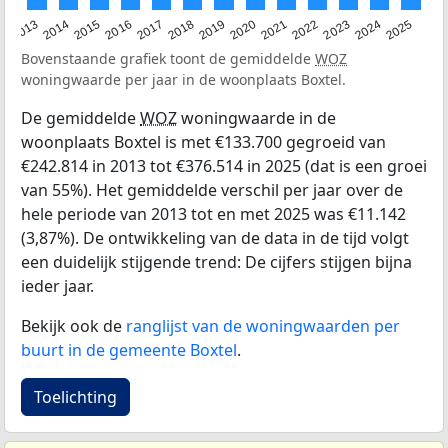
2015
2021
2014
2020
2013
2019
2025
2018
2024
2017
2023
2016
2022
Bovenstaande grafiek toont de gemiddelde
WOZ
woningwaarde per jaar in de woonplaats Boxtel.
De gemiddelde
WOZ
woningwaarde in de
woonplaats Boxtel is met €133.700 gegroeid van
€242.814 in 2013 tot €376.514 in 2025 (dat is een groei
van 55%). Het gemiddelde verschil per jaar over de
hele periode van 2013 tot en met 2025 was €11.142
(3,87%). De ontwikkeling van de data in de tijd volgt
een duidelijk stijgende trend: De cijfers stijgen bijna
ieder jaar.
Bekijk ook de
ranglijst van de woningwaarden per
buurt in de gemeente Boxtel
.
Toelichting