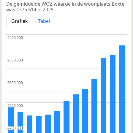
De gemiddelde
WOZ
waarde in de woonplaats Boxtel
was €376.514 in 2025.
Grafiek
Tabel
€400.000
€400.000
€350.000
€350.000
€300.000
€300.000
€250.000
€250.000
€200.000
€200.000