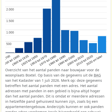
2.000
2.000
1.500
1.500
1.000
1.000
500
500
1950 tot 1970
1990 tot 2000
1900 tot 1925
2020 en later
1970 tot 1980
oor 1700
2000 tot 2010
1925 tot 1950
1980 tot 1990
1700 tot 1900
2010 tot 2020
Overzicht van het aantal panden naar bouwjaar voor de
woonplaats Boxtel. Op basis van de gegevens uit de
BAG
van het Kadaster van 1 juli 2026. Merk op: deze gegevens
betreffen het aantal panden met een adres. Het aantal
adressen met panden in een gebied is bijna altijd hoger
dan het aantal panden. Dit is omdat er meerdere adressen
in hetzelfde pand gehuisvest kunnen zijn, zoals bij een
appartementengebouw. Anderzijds kunnen er ook panden
zonder adres voorkomen (zoals bijvoorbeeld een schuur),