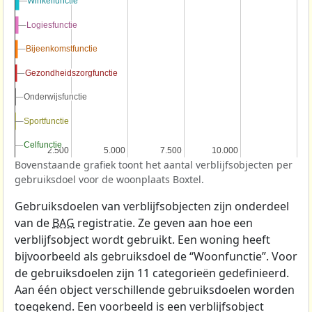
Winkelfunctie
Winkelfunctie
Logiesfunctie
Logiesfunctie
Bijeenkomstfunctie
Bijeenkomstfunctie
Gezondheidszorgfunctie
Gezondheidszorgfunctie
Onderwijsfunctie
Onderwijsfunctie
Sportfunctie
Sportfunctie
Celfunctie
Celfunctie
2.500
2.500
5.000
5.000
7.500
7.500
10.000
10.000
Bovenstaande grafiek toont het aantal verblijfsobjecten per
gebruiksdoel voor de woonplaats Boxtel.
Gebruiksdoelen van verblijfsobjecten zijn onderdeel
van de
BAG
registratie. Ze geven aan hoe een
verblijfsobject wordt gebruikt. Een woning heeft
bijvoorbeeld als gebruiksdoel de “Woonfunctie”. Voor
de gebruiksdoelen zijn 11 categorieën gedefinieerd.
Aan één object verschillende gebruiksdoelen worden
toegekend. Een voorbeeld is een verblijfsobject