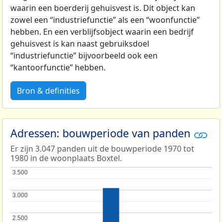
waarin een boerderij gehuisvest is. Dit object kan
zowel een “industriefunctie” als een “woonfunctie”
hebben. En een verblijfsobject waarin een bedrijf
gehuisvest is kan naast gebruiksdoel
“industriefunctie” bijvoorbeeld ook een
“kantoorfunctie” hebben.
Bron & definities
Adressen: bouwperiode van panden
Er zijn 3.047 panden uit de bouwperiode 1970 tot
1980 in de woonplaats Boxtel.
3.500
3.500
3.000
3.000
2.500
2.500