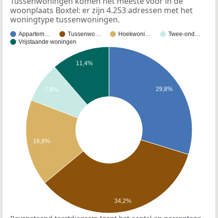
Tussenwoningen komen het meeste voor in de
woonplaats Boxtel: er zijn 4.253 adressen met het
woningtype tussenwoningen.
Appartem…
Tussenwo…
Hoekwoni…
Twee-ond…
Vrijstaande woningen
11,4%
29,8%
7,8%
16,8%
34,2%