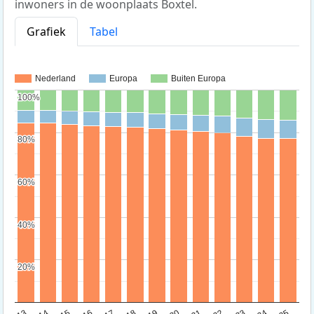
inwoners in de woonplaats Boxtel.
Grafiek
Tabel
Nederland
Europa
Buiten Europa
100%
100%
80%
80%
60%
60%
40%
40%
20%
20%