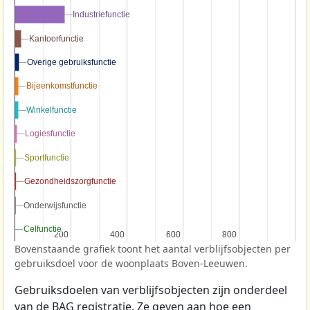
Industriefunctie
Industriefunctie
Kantoorfunctie
Kantoorfunctie
Overige gebruiksfunctie
Overige gebruiksfunctie
Bijeenkomstfunctie
Bijeenkomstfunctie
Winkelfunctie
Winkelfunctie
Logiesfunctie
Logiesfunctie
Sportfunctie
Sportfunctie
Gezondheidszorgfunctie
Gezondheidszorgfunctie
Onderwijsfunctie
Onderwijsfunctie
Celfunctie
Celfunctie
200
200
400
400
600
600
800
800
Bovenstaande grafiek toont het aantal verblijfsobjecten per
gebruiksdoel voor de woonplaats Boven-Leeuwen.
Gebruiksdoelen van verblijfsobjecten zijn onderdeel
van de
BAG
registratie. Ze geven aan hoe een