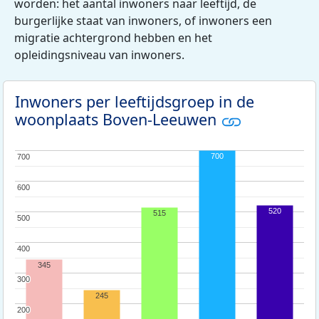
worden: het aantal inwoners naar leeftijd, de
burgerlijke staat van inwoners, of inwoners een
migratie achtergrond hebben en het
opleidingsniveau van inwoners.
Inwoners per leeftijdsgroep in de
woonplaats Boven-Leeuwen
700
700
700
600
600
520
515
500
500
400
400
345
300
300
245
200
200