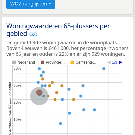
WOZ ranglijsten
Woningwaarde en 65-plussers per
gebied
De gemiddelde woningwaarde in de woonplaats
Boven-Leeuwen is €461.000, het percentage inwoners
van 65 jaar en ouder is 22% en er zijn 929 woningen.
Nederland
Provincie…
Gemeente…
1/3
30%
30%
Percentage inwoners van 65 jaar en ouder
25%
25%
Provincie Gelderland
Nederland
20%
20%
15%
15%