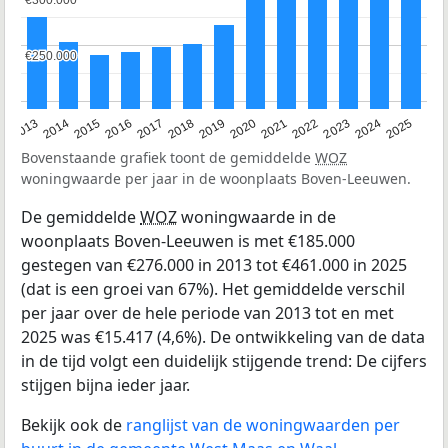
€300.000
€300.000
€250.000
€250.000
2015
2021
2014
2020
2013
2019
2025
2018
2024
2017
2023
2016
2022
Bovenstaande grafiek toont de gemiddelde
WOZ
woningwaarde per jaar in de woonplaats Boven-Leeuwen.
De gemiddelde
WOZ
woningwaarde in de
woonplaats Boven-Leeuwen is met €185.000
gestegen van €276.000 in 2013 tot €461.000 in 2025
(dat is een groei van 67%). Het gemiddelde verschil
per jaar over de hele periode van 2013 tot en met
2025 was €15.417 (4,6%). De ontwikkeling van de data
in de tijd volgt een duidelijk stijgende trend: De cijfers
stijgen bijna ieder jaar.
Bekijk ook de
ranglijst van de woningwaarden per