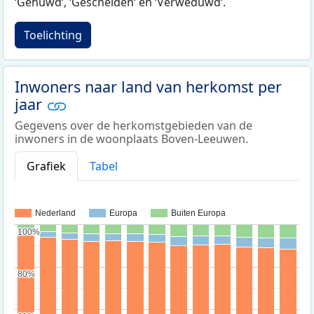
‘Gehuwd‘, ‘Gescheiden‘ en ‘Verweduwd‘.
Toelichting
Inwoners naar land van herkomst per
jaar
Gegevens over de herkomstgebieden van de
inwoners in de woonplaats Boven-Leeuwen.
Grafiek
Tabel
Nederland
Europa
Buiten Europa
100%
100%
80%
80%