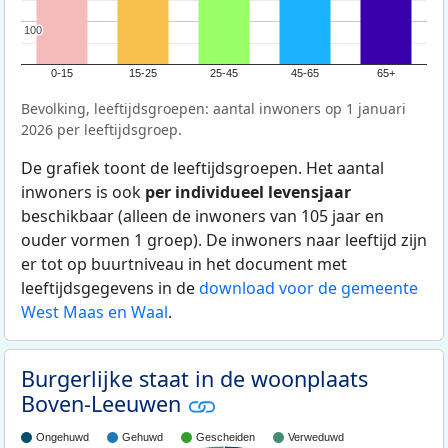
100
100
0-15
15-25
25-45
45-65
65+
Bevolking, leeftijdsgroepen: aantal inwoners op 1 januari
2026 per leeftijdsgroep.
De grafiek toont de leeftijdsgroepen. Het aantal
inwoners is ook
per individueel levensjaar
beschikbaar (alleen de inwoners van 105 jaar en
ouder vormen 1 groep). De inwoners naar leeftijd zijn
er tot op buurtniveau in het document met
leeftijdsgegevens in de
download voor de gemeente
West Maas en Waal
.
Burgerlijke staat in de woonplaats
Boven-Leeuwen
Ongehuwd
Gehuwd
Gescheiden
Verweduwd