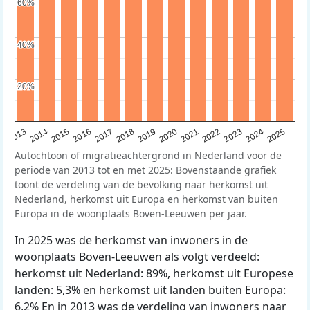
60%
60%
40%
40%
20%
20%
2015
2014
2021
2013
2020
2019
2018
2025
2017
2024
2023
2016
2022
Autochtoon of migratieachtergrond in Nederland voor de
periode van 2013 tot en met 2025: Bovenstaande grafiek
toont de verdeling van de bevolking naar herkomst uit
Nederland, herkomst uit Europa en herkomst van buiten
Europa in de woonplaats Boven-Leeuwen per jaar.
In 2025 was de herkomst van inwoners in de
woonplaats Boven-Leeuwen als volgt verdeeld:
herkomst uit Nederland: 89%, herkomst uit Europese
landen: 5,3% en herkomst uit landen buiten Europa:
6,2% En in 2013 was de verdeling van inwoners naar