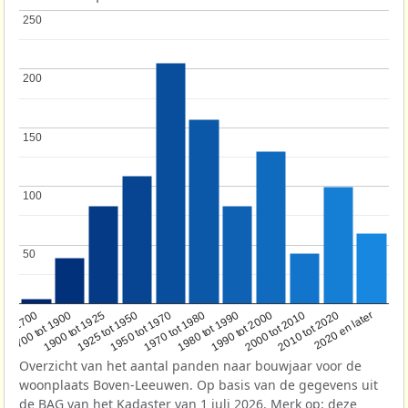
250
250
200
200
150
150
100
100
50
50
1950 tot 1970
1990 tot 2000
1900 tot 1925
2020 en later
1970 tot 1980
oor 1700
2000 tot 2010
1925 tot 1950
1980 tot 1990
1700 tot 1900
2010 tot 2020
Overzicht van het aantal panden naar bouwjaar voor de
woonplaats Boven-Leeuwen. Op basis van de gegevens uit
de
BAG
van het Kadaster van 1 juli 2026. Merk op: deze