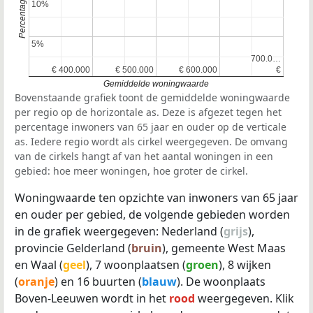
10%
10%
5%
5%
700.0…
700.0…
€ 400.000
€ 400.000
€ 500.000
€ 500.000
€ 600.000
€ 600.000
€
€
Gemiddelde woningwaarde
Bovenstaande grafiek toont de gemiddelde woningwaarde
per regio op de horizontale as. Deze is afgezet tegen het
percentage inwoners van 65 jaar en ouder op de verticale
as. Iedere regio wordt als cirkel weergegeven. De omvang
van de cirkels hangt af van het aantal woningen in een
gebied: hoe meer woningen, hoe groter de cirkel.
Woningwaarde ten opzichte van inwoners van 65 jaar
en ouder per gebied, de volgende gebieden worden
in de grafiek weergegeven: Nederland (
grijs
),
provincie Gelderland (
bruin
), gemeente West Maas
en Waal (
geel
), 7 woonplaatsen (
groen
), 8 wijken
(
oranje
) en 16 buurten (
blauw
). De woonplaats
Boven-Leeuwen wordt in het
rood
weergegeven. Klik