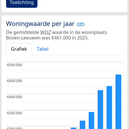
Toelichting
Woningwaarde per jaar
De gemiddelde
WOZ
waarde in de woonplaats
Boven-Leeuwen was €461.000 in 2025.
Grafiek
Tabel
€500.000
€500.000
€450.000
€450.000
€400.000
€400.000
€350.000
€350.000