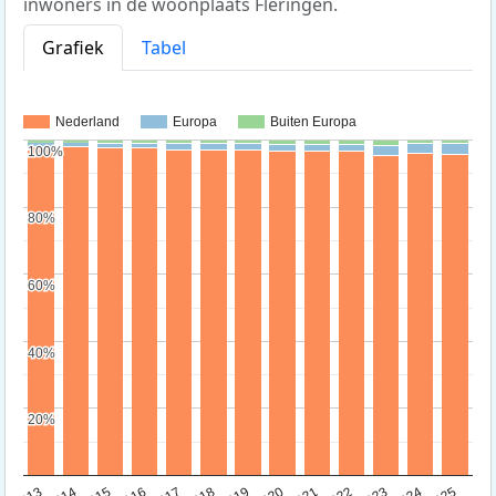
inwoners in de woonplaats Fleringen.
Grafiek
Tabel
Nederland
Europa
Buiten Europa
100%
100%
80%
80%
60%
60%
40%
40%
20%
20%