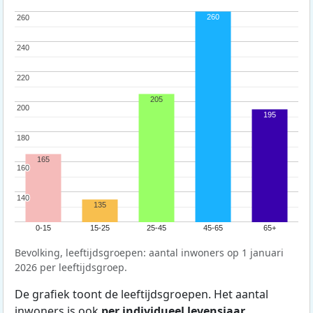
260
260
260
240
240
220
220
205
200
200
195
180
180
165
160
160
140
140
135
0-15
15-25
25-45
45-65
65+
Bevolking, leeftijdsgroepen: aantal inwoners op 1 januari
2026 per leeftijdsgroep.
De grafiek toont de leeftijdsgroepen. Het aantal
inwoners is ook
per individueel levensjaar