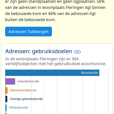
er zijn geen standplaatsen en geen ligplaatsen. 56%
van de adressen in woonplaats Fleringen ligt binnen
de bebouwde kom en 44% van de adressen ligt
buiten de bebouwde kom.
Adressen Tubbergen
Adressen: gebruiksdoelen
In de woonplaats Fleringen zijn er 364
verblijfsobjecten met het gebruiksdoel woonfunctie.
Woonfunctie
Industriefunctie
Industriefunctie
Bijeenkomstfunctie
Bijeenkomstfunctie
Overige gebruiksfunctie
Overige gebruiksfunctie
Winkelfunctie
Winkelfunctie