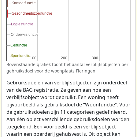
Kantoorfunctie
Kantoorfunctie
Gezondheidszorgfunctie
Gezondheidszorgfunctie
Logiesfunctie
Logiesfunctie
Onderwijsfunctie
Onderwijsfunctie
Celfunctie
Celfunctie
Sportfunctie
Sportfunctie
100
100
200
200
300
300
Bovenstaande grafiek toont het aantal verblijfsobjecten per
gebruiksdoel voor de woonplaats Fleringen.
Gebruiksdoelen van verblijfsobjecten zijn onderdeel
van de
BAG
registratie. Ze geven aan hoe een
verblijfsobject wordt gebruikt. Een woning heeft
bijvoorbeeld als gebruiksdoel de “Woonfunctie”. Voor
de gebruiksdoelen zijn 11 categorieën gedefinieerd.
Aan één object verschillende gebruiksdoelen worden
toegekend. Een voorbeeld is een verblijfsobject
waarin een boerderij gehuisvest is. Dit object kan