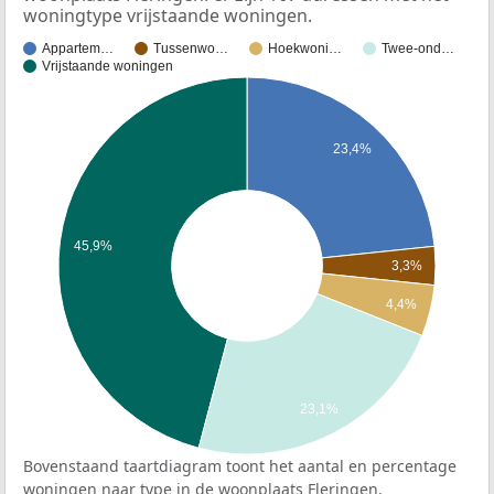
woningtype vrijstaande woningen.
Appartem…
Tussenwo…
Hoekwoni…
Twee-ond…
Vrijstaande woningen
23,4%
45,9%
3,3%
4,4%
23,1%
Bovenstaand taartdiagram toont het aantal en percentage
woningen naar type in de woonplaats Fleringen.