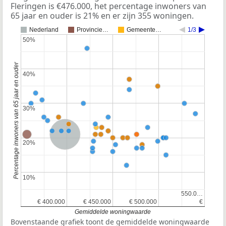
Fleringen is €476.000, het percentage inwoners van
65 jaar en ouder is 21% en er zijn 355 woningen.
Nederland
Provincie…
Gemeente…
1/3
50%
50%
Percentage inwoners van 65 jaar en ouder
40%
40%
30%
30%
Nederland
20%
20%
10%
10%
550.0…
550.0…
€ 400.000
€ 400.000
€ 450.000
€ 450.000
€ 500.000
€ 500.000
€
€
Gemiddelde woningwaarde
Bovenstaande grafiek toont de gemiddelde woningwaarde