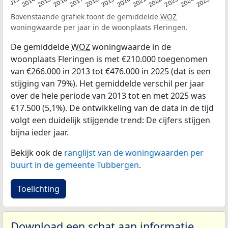
2015
2021
2014
2020
2013
2019
2025
2018
2024
2017
2023
2016
2022
Bovenstaande grafiek toont de gemiddelde
WOZ
woningwaarde per jaar in de woonplaats Fleringen.
De gemiddelde
WOZ
woningwaarde in de
woonplaats Fleringen is met €210.000 toegenomen
van €266.000 in 2013 tot €476.000 in 2025 (dat is een
stijging van 79%). Het gemiddelde verschil per jaar
over de hele periode van 2013 tot en met 2025 was
€17.500 (5,1%). De ontwikkeling van de data in de tijd
volgt een duidelijk stijgende trend: De cijfers stijgen
bijna ieder jaar.
Bekijk ook de
ranglijst van de woningwaarden per
buurt in de gemeente Tubbergen
.
Toelichting
Download een schat aan informatie