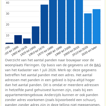
40
40
30
30
20
20
10
10
1950 tot 1970
1990 tot 2000
1900 tot 1925
2020 en later
1970 tot 1980
oor 1700
2000 tot 2010
1925 tot 1950
1980 tot 1990
1700 tot 1900
2010 tot 2020
Overzicht van het aantal panden naar bouwjaar voor de
woonplaats Fleringen. Op basis van de gegevens uit de
BAG
van het Kadaster van 1 juli 2026. Merk op: deze gegevens
betreffen het aantal panden met een adres. Het aantal
adressen met panden in een gebied is bijna altijd hoger
dan het aantal panden. Dit is omdat er meerdere adressen
in hetzelfde pand gehuisvest kunnen zijn, zoals bij een
appartementengebouw. Anderzijds kunnen er ook panden
zonder adres voorkomen (zoals bijvoorbeeld een schuur),
panden zonder adres zijn in deze telling niet meegenomen.