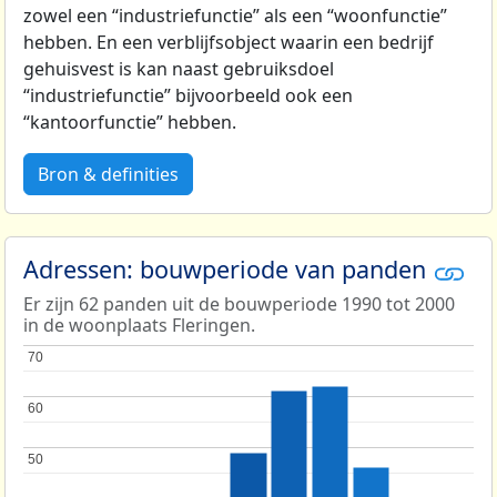
zowel een “industriefunctie” als een “woonfunctie”
hebben. En een verblijfsobject waarin een bedrijf
gehuisvest is kan naast gebruiksdoel
“industriefunctie” bijvoorbeeld ook een
“kantoorfunctie” hebben.
Bron & definities
Adressen: bouwperiode van panden
Er zijn 62 panden uit de bouwperiode 1990 tot 2000
in de woonplaats Fleringen.
70
70
60
60
50
50