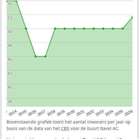
55
55
53
53
50
50
48
48
45
45
43
43
40
40
38
38
2022
2015
2021
2014
2020
2013
2026
2019
2025
2018
2024
2017
2023
2016
Bovenstaande grafiek toont het aantal inwoners per jaar op
basis van de data van het
CBS
voor de buurt Bavel AC.