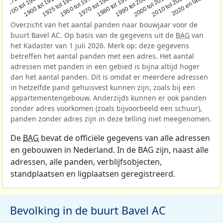
1950 tot 1970
1990 tot 2000
1900 tot 1925
2020 en later
1970 tot 1980
oor 1700
2000 tot 2010
1925 tot 1950
1980 tot 1990
1700 tot 1900
2010 tot 2020
Overzicht van het aantal panden naar bouwjaar voor de
buurt Bavel AC. Op basis van de gegevens uit de
BAG
van
het Kadaster van 1 juli 2026. Merk op: deze gegevens
betreffen het aantal panden met een adres. Het aantal
adressen met panden in een gebied is bijna altijd hoger
dan het aantal panden. Dit is omdat er meerdere adressen
in hetzelfde pand gehuisvest kunnen zijn, zoals bij een
appartementengebouw. Anderzijds kunnen er ook panden
zonder adres voorkomen (zoals bijvoorbeeld een schuur),
panden zonder adres zijn in deze telling niet meegenomen.
De
BAG
bevat de officiële gegevens van alle adressen
en gebouwen in Nederland. In de BAG zijn, naast alle
adressen, alle panden, verblijfsobjecten,
standplaatsen en ligplaatsen geregistreerd.
Bevolking in de buurt Bavel AC