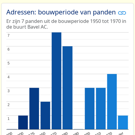
Adressen: bouwperiode van panden
Er zijn 7 panden uit de bouwperiode 1950 tot 1970 in
de buurt Bavel AC.
7
7
6
6
5
5
4
4
3
3
2
2
1
1