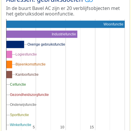
In de buurt Bavel AC zijn er 20 verblijfsobjecten met
het gebruiksdoel woonfunctie.
Woonfunctie
Industriefunctie
Overige gebruiksfunctie
Overige gebruiksfunctie
Logiesfunctie
Logiesfunctie
Bijeenkomstfunctie
Bijeenkomstfunctie
Kantoorfunctie
Kantoorfunctie
Celfunctie
Celfunctie
Gezondheidszorgfunctie
Gezondheidszorgfunctie
Onderwijsfunctie
Onderwijsfunctie
Sportfunctie
Sportfunctie
Winkelfunctie
Winkelfunctie
5
5
10
10
15
15