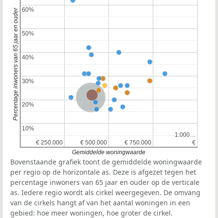
60%
60%
Percentage inwoners van 65 jaar en ouder
50%
50%
40%
40%
30%
30%
Provincie Noord-Brabant
Nederland
20%
20%
10%
10%
1.000…
1.000…
€ 250.000
€ 250.000
€ 500.000
€ 500.000
€ 750.000
€ 750.000
€
€
Gemiddelde woningwaarde
Bovenstaande grafiek toont de gemiddelde woningwaarde
per regio op de horizontale as. Deze is afgezet tegen het
percentage inwoners van 65 jaar en ouder op de verticale
as. Iedere regio wordt als cirkel weergegeven. De omvang
van de cirkels hangt af van het aantal woningen in een
gebied: hoe meer woningen, hoe groter de cirkel.