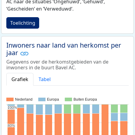
AC naar de situaties ‘Ongehuwd‘, ‘Gehuwd‘,
‘Gescheiden‘ en ‘Verweduwd‘.
Toelichting
Inwoners naar land van herkomst per
jaar
Gegevens over de herkomstgebieden van de
inwoners in de buurt Bavel AC.
Grafiek
Tabel
Nederland
Europa
Buiten Europa
100%
100%
80%
80%