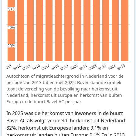
60%
60%
40%
40%
20%
20%
2015
2014
2021
2013
2020
2019
2018
2025
2017
2024
2023
2016
2022
Autochtoon of migratieachtergrond in Nederland voor de
periode van 2013 tot en met 2025: Bovenstaande grafiek
toont de verdeling van de bevolking naar herkomst uit
Nederland, herkomst uit Europa en herkomst van buiten
Europa in de buurt Bavel AC per jaar.
In 2025 was de herkomst van inwoners in de buurt
Bavel AC als volgt verdeeld: herkomst uit Nederland:
82%, herkomst uit Europese landen: 9,1% en
herkomst uit landen buiten Europa: 9,1% En in 2013