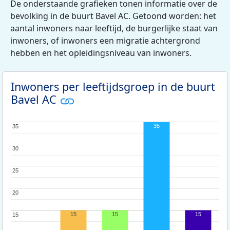
De onderstaande grafieken tonen informatie over de
bevolking in de buurt Bavel AC. Getoond worden: het
aantal inwoners naar leeftijd, de burgerlijke staat van
inwoners, of inwoners een migratie achtergrond
hebben en het opleidingsniveau van inwoners.
Inwoners per leeftijdsgroep in de buurt
Bavel AC
35
35
35
30
30
25
25
20
20
15
15
15
15
15