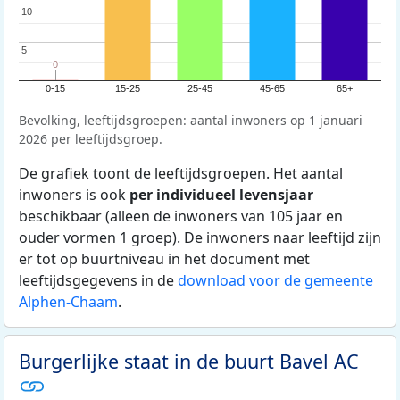
10
10
5
5
0
0
0-15
15-25
25-45
45-65
65+
Bevolking, leeftijdsgroepen: aantal inwoners op 1 januari
2026 per leeftijdsgroep.
De grafiek toont de leeftijdsgroepen. Het aantal
inwoners is ook
per individueel levensjaar
beschikbaar (alleen de inwoners van 105 jaar en
ouder vormen 1 groep). De inwoners naar leeftijd zijn
er tot op buurtniveau in het document met
leeftijdsgegevens in de
download voor de gemeente
Alphen-Chaam
.
Burgerlijke staat in de buurt Bavel AC