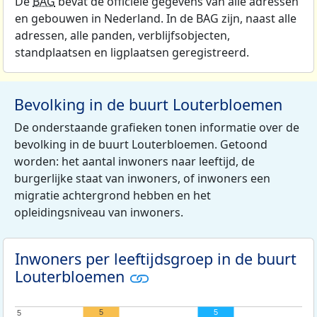
De
BAG
bevat de officiële gegevens van alle adressen
en gebouwen in Nederland. In de BAG zijn, naast alle
adressen, alle panden, verblijfsobjecten,
standplaatsen en ligplaatsen geregistreerd.
Bevolking in de buurt Louterbloemen
De onderstaande grafieken tonen informatie over de
bevolking in de buurt Louterbloemen. Getoond
worden: het aantal inwoners naar leeftijd, de
burgerlijke staat van inwoners, of inwoners een
migratie achtergrond hebben en het
opleidingsniveau van inwoners.
Inwoners per leeftijdsgroep in de buurt
Louterbloemen
5
5
5
5