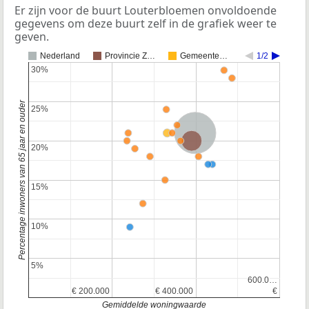
Er zijn voor de buurt Louterbloemen onvoldoende
gegevens om deze buurt zelf in de grafiek weer te
geven.
Nederland
Provincie Z…
Gemeente…
1/2
30%
30%
Percentage inwoners van 65 jaar en ouder
25%
25%
Nederland
Provincie Zuid-Holland
20%
20%
15%
15%
10%
10%
5%
5%
600.0…
600.0…
€ 200.000
€ 200.000
€ 400.000
€ 400.000
€
€
Gemiddelde woningwaarde