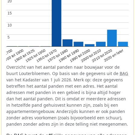
20
20
15
15
10
10
5
5
1950 tot 1970
1990 tot 2000
1900 tot 1925
2020 en later
1970 tot 1980
oor 1700
2000 tot 2010
1925 tot 1950
1980 tot 1990
1700 tot 1900
2010 tot 2020
Overzicht van het aantal panden naar bouwjaar voor de
buurt Louterbloemen. Op basis van de gegevens uit de
BAG
van het Kadaster van 1 juli 2026. Merk op: deze gegevens
betreffen het aantal panden met een adres. Het aantal
adressen met panden in een gebied is bijna altijd hoger
dan het aantal panden. Dit is omdat er meerdere adressen
in hetzelfde pand gehuisvest kunnen zijn, zoals bij een
appartementengebouw. Anderzijds kunnen er ook panden
zonder adres voorkomen (zoals bijvoorbeeld een schuur),
panden zonder adres zijn in deze telling niet meegenomen.