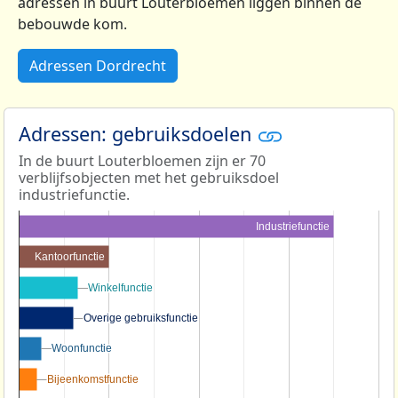
adressen in buurt Louterbloemen liggen binnen de
bebouwde kom.
Adressen Dordrecht
Adressen: gebruiksdoelen
In de buurt Louterbloemen zijn er 70
verblijfsobjecten met het gebruiksdoel
industriefunctie.
Industriefunctie
Kantoorfunctie
Winkelfunctie
Winkelfunctie
Overige gebruiksfunctie
Overige gebruiksfunctie
Woonfunctie
Woonfunctie
Bijeenkomstfunctie
Bijeenkomstfunctie