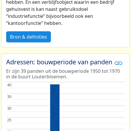
hebben. En een verblijfsobject waarin een bedrijf
gehuisvest is kan naast gebruiksdoel
“industriefunctie” bijvoorbeeld ook een
“kantoorfunctie” hebben.
Bron & definities
Adressen: bouwperiode van panden
Er zijn 39 panden uit de bouwperiode 1950 tot 1970
in de buurt Louterbloemen.
40
40
35
35
30
30
25
25