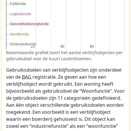
Celfunctie
Celfunctie
Logiesfunctie
Logiesfunctie
Gezondheidszorgfunctie
Gezondheidszorgfunctie
Sportfunctie
Sportfunctie
Onderwijsfunctie
Onderwijsfunctie
20
20
40
40
60
60
Bovenstaande grafiek toont het aantal verblijfsobjecten per
gebruiksdoel voor de buurt Louterbloemen.
Gebruiksdoelen van verblijfsobjecten zijn onderdeel
van de
BAG
registratie. Ze geven aan hoe een
verblijfsobject wordt gebruikt. Een woning heeft
bijvoorbeeld als gebruiksdoel de “Woonfunctie”. Voor
de gebruiksdoelen zijn 11 categorieën gedefinieerd.
Aan één object verschillende gebruiksdoelen worden
toegekend. Een voorbeeld is een verblijfsobject
waarin een boerderij gehuisvest is. Dit object kan
zowel een “industriefunctie” als een “woonfunctie”