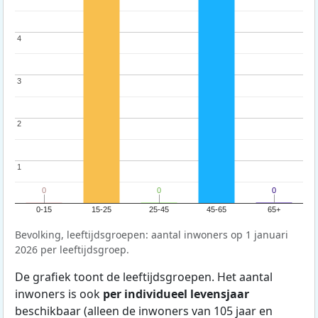
4
4
3
3
2
2
1
1
0
0
0
0
0
0
0-15
15-25
25-45
45-65
65+
Bevolking, leeftijdsgroepen: aantal inwoners op 1 januari
2026 per leeftijdsgroep.
De grafiek toont de leeftijdsgroepen. Het aantal
inwoners is ook
per individueel levensjaar
beschikbaar (alleen de inwoners van 105 jaar en