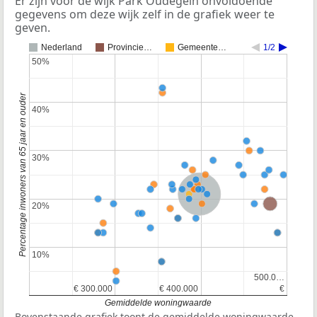
Er zijn voor de wijk Park Oudegein onvoldoende
gegevens om deze wijk zelf in de grafiek weer te
geven.
Nederland
Provincie…
Gemeente…
1/2
50%
50%
Percentage inwoners van 65 jaar en ouder
40%
40%
30%
30%
Nederland
Provincie Utrecht
20%
20%
10%
10%
500.0…
500.0…
€ 300.000
€ 300.000
€ 400.000
€ 400.000
€
€
Gemiddelde woningwaarde
Bovenstaande grafiek toont de gemiddelde woningwaarde