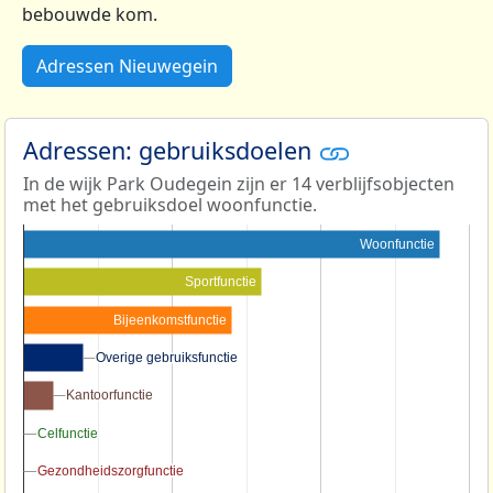
bebouwde kom.
Adressen Nieuwegein
Adressen: gebruiksdoelen
In de wijk Park Oudegein zijn er 14 verblijfsobjecten
met het gebruiksdoel woonfunctie.
Woonfunctie
Sportfunctie
Bijeenkomstfunctie
Overige gebruiksfunctie
Overige gebruiksfunctie
Kantoorfunctie
Kantoorfunctie
Celfunctie
Celfunctie
Gezondheidszorgfunctie
Gezondheidszorgfunctie