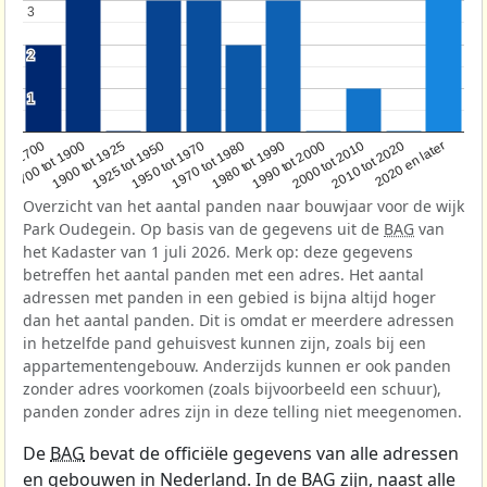
3
3
2
2
1
1
1950 tot 1970
1990 tot 2000
1900 tot 1925
2020 en later
1970 tot 1980
oor 1700
2000 tot 2010
1925 tot 1950
1980 tot 1990
1700 tot 1900
2010 tot 2020
Overzicht van het aantal panden naar bouwjaar voor de wijk
Park Oudegein. Op basis van de gegevens uit de
BAG
van
het Kadaster van 1 juli 2026. Merk op: deze gegevens
betreffen het aantal panden met een adres. Het aantal
adressen met panden in een gebied is bijna altijd hoger
dan het aantal panden. Dit is omdat er meerdere adressen
in hetzelfde pand gehuisvest kunnen zijn, zoals bij een
appartementengebouw. Anderzijds kunnen er ook panden
zonder adres voorkomen (zoals bijvoorbeeld een schuur),
panden zonder adres zijn in deze telling niet meegenomen.
De
BAG
bevat de officiële gegevens van alle adressen
en gebouwen in Nederland. In de BAG zijn, naast alle