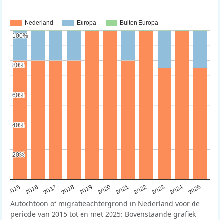
Nederland
Europa
Buiten Europa
100%
100%
80%
80%
60%
60%
40%
40%
20%
20%
2019
2022
2017
2025
2020
2015
2023
2018
2021
2016
2024
Autochtoon of migratieachtergrond in Nederland voor de
periode van 2015 tot en met 2025: Bovenstaande grafiek