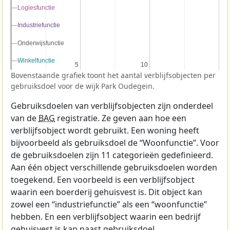
Logiesfunctie
Logiesfunctie
Industriefunctie
Industriefunctie
Onderwijsfunctie
Onderwijsfunctie
Winkelfunctie
Winkelfunctie
5
5
10
10
Bovenstaande grafiek toont het aantal verblijfsobjecten per
gebruiksdoel voor de wijk Park Oudegein.
Gebruiksdoelen van verblijfsobjecten zijn onderdeel
van de
BAG
registratie. Ze geven aan hoe een
verblijfsobject wordt gebruikt. Een woning heeft
bijvoorbeeld als gebruiksdoel de “Woonfunctie”. Voor
de gebruiksdoelen zijn 11 categorieën gedefinieerd.
Aan één object verschillende gebruiksdoelen worden
toegekend. Een voorbeeld is een verblijfsobject
waarin een boerderij gehuisvest is. Dit object kan
zowel een “industriefunctie” als een “woonfunctie”
hebben. En een verblijfsobject waarin een bedrijf
gehuisvest is kan naast gebruiksdoel