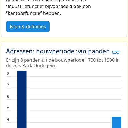
“industriefunctie” bijvoorbeeld ook een
“kantoorfunctie” hebben.
Bron & definities
Adressen: bouwperiode van panden
Er zijn 8 panden uit de bouwperiode 1700 tot 1900 in
de wijk Park Oudegein.
8
8
7
7
6
6
5
5
4
4