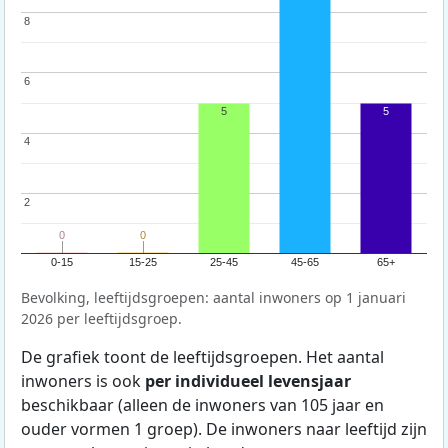
8
8
6
6
5
5
4
4
2
2
0
0
0
0
0-15
15-25
25-45
45-65
65+
Bevolking, leeftijdsgroepen: aantal inwoners op 1 januari
2026 per leeftijdsgroep.
De grafiek toont de leeftijdsgroepen. Het aantal
inwoners is ook
per individueel levensjaar
beschikbaar (alleen de inwoners van 105 jaar en
ouder vormen 1 groep). De inwoners naar leeftijd zijn