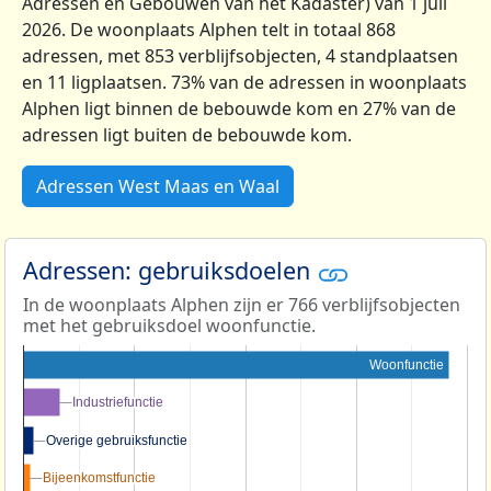
Adressen en Gebouwen van het Kadaster) van 1 juli
2026. De woonplaats Alphen telt in totaal 868
adressen, met 853 verblijfsobjecten, 4 standplaatsen
en 11 ligplaatsen. 73% van de adressen in woonplaats
Alphen ligt binnen de bebouwde kom en 27% van de
adressen ligt buiten de bebouwde kom.
Adressen West Maas en Waal
Adressen: gebruiksdoelen
In de woonplaats Alphen zijn er 766 verblijfsobjecten
met het gebruiksdoel woonfunctie.
Woonfunctie
Industriefunctie
Industriefunctie
Overige gebruiksfunctie
Overige gebruiksfunctie
Bijeenkomstfunctie
Bijeenkomstfunctie