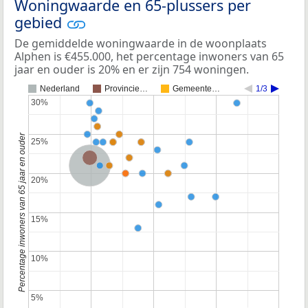
Woningwaarde en 65-plussers per
gebied
De gemiddelde woningwaarde in de woonplaats
Alphen is €455.000, het percentage inwoners van 65
jaar en ouder is 20% en er zijn 754 woningen.
Nederland
Provincie…
Gemeente…
1/3
30%
30%
Percentage inwoners van 65 jaar en ouder
25%
25%
Provincie Gelderland
Nederland
20%
20%
15%
15%
10%
10%
5%
5%