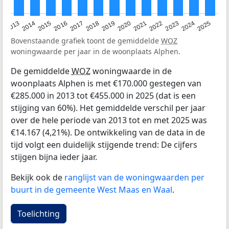
2015
2021
2014
2020
2013
2019
2025
2018
2024
2017
2023
2016
2022
Bovenstaande grafiek toont de gemiddelde
WOZ
woningwaarde per jaar in de woonplaats Alphen.
De gemiddelde
WOZ
woningwaarde in de
woonplaats Alphen is met €170.000 gestegen van
€285.000 in 2013 tot €455.000 in 2025 (dat is een
stijging van 60%). Het gemiddelde verschil per jaar
over de hele periode van 2013 tot en met 2025 was
€14.167 (4,21%). De ontwikkeling van de data in de
tijd volgt een duidelijk stijgende trend: De cijfers
stijgen bijna ieder jaar.
Bekijk ook de
ranglijst van de woningwaarden per
buurt in de gemeente West Maas en Waal
.
Toelichting