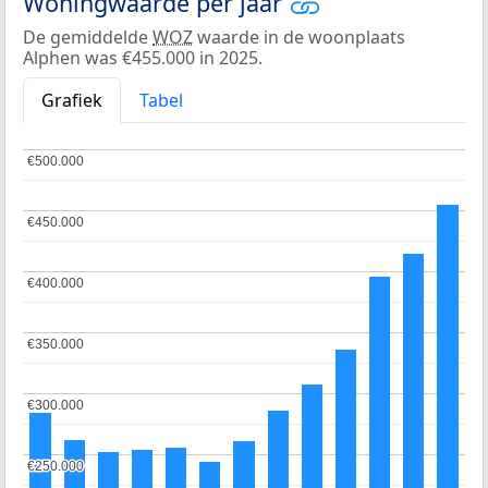
Woningwaarde per jaar
De gemiddelde
WOZ
waarde in de woonplaats
Alphen was €455.000 in 2025.
Grafiek
Tabel
€500.000
€500.000
€450.000
€450.000
€400.000
€400.000
€350.000
€350.000
€300.000
€300.000
€250.000
€250.000