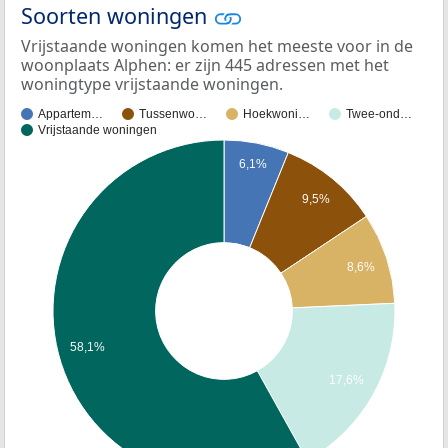
Soorten woningen
Vrijstaande woningen komen het meeste voor in de
woonplaats Alphen: er zijn 445 adressen met het
woningtype vrijstaande woningen.
Appartem…
Tussenwo…
Hoekwoni…
Twee-ond…
Vrijstaande woningen
6,1%
9,5%
8,6%
58,1%
17,6%