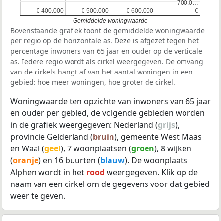
700.0…
700.0…
€ 400.000
€ 400.000
€ 500.000
€ 500.000
€ 600.000
€ 600.000
€
€
Gemiddelde woningwaarde
Bovenstaande grafiek toont de gemiddelde woningwaarde
per regio op de horizontale as. Deze is afgezet tegen het
percentage inwoners van 65 jaar en ouder op de verticale
as. Iedere regio wordt als cirkel weergegeven. De omvang
van de cirkels hangt af van het aantal woningen in een
gebied: hoe meer woningen, hoe groter de cirkel.
Woningwaarde ten opzichte van inwoners van 65 jaar
en ouder per gebied, de volgende gebieden worden
in de grafiek weergegeven: Nederland (
grijs
),
provincie Gelderland (
bruin
), gemeente West Maas
en Waal (
geel
), 7 woonplaatsen (
groen
), 8 wijken
(
oranje
) en 16 buurten (
blauw
). De woonplaats
Alphen wordt in het
rood
weergegeven. Klik op de
naam van een cirkel om de gegevens voor dat gebied
weer te geven.