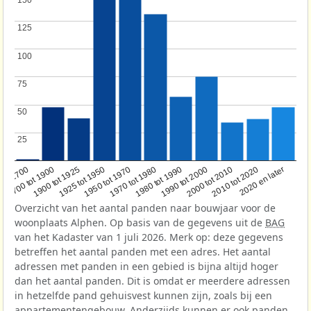
150
150
125
125
100
100
75
75
50
50
25
25
1950 tot 1970
1990 tot 2000
1900 tot 1925
2020 en later
1970 tot 1980
oor 1700
2000 tot 2010
1925 tot 1950
1980 tot 1990
1700 tot 1900
2010 tot 2020
Overzicht van het aantal panden naar bouwjaar voor de
woonplaats Alphen. Op basis van de gegevens uit de
BAG
van het Kadaster van 1 juli 2026. Merk op: deze gegevens
betreffen het aantal panden met een adres. Het aantal
adressen met panden in een gebied is bijna altijd hoger
dan het aantal panden. Dit is omdat er meerdere adressen
in hetzelfde pand gehuisvest kunnen zijn, zoals bij een
appartementengebouw. Anderzijds kunnen er ook panden