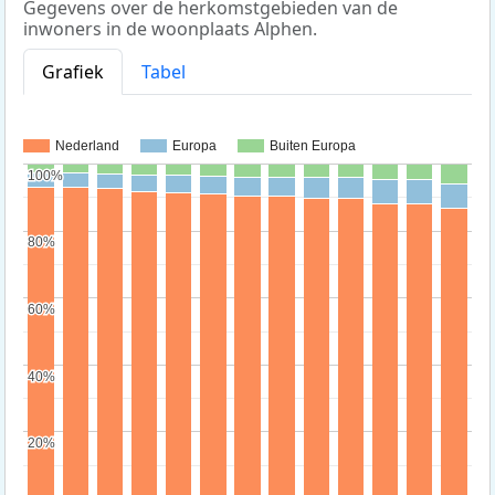
Gegevens over de herkomstgebieden van de
inwoners in de woonplaats Alphen.
Grafiek
Tabel
Nederland
Europa
Buiten Europa
100%
100%
80%
80%
60%
60%
40%
40%
20%
20%