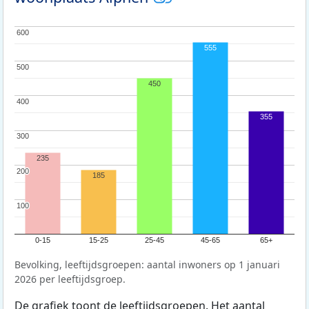
600
600
555
500
500
450
400
400
355
300
300
235
200
200
185
100
100
0-15
15-25
25-45
45-65
65+
Bevolking, leeftijdsgroepen: aantal inwoners op 1 januari
2026 per leeftijdsgroep.
De grafiek toont de leeftijdsgroepen. Het aantal