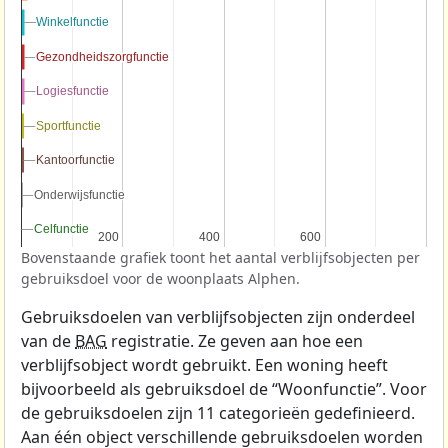
Winkelfunctie
Winkelfunctie
Gezondheidszorgfunctie
Gezondheidszorgfunctie
Logiesfunctie
Logiesfunctie
Sportfunctie
Sportfunctie
Kantoorfunctie
Kantoorfunctie
Onderwijsfunctie
Onderwijsfunctie
Celfunctie
Celfunctie
200
200
400
400
600
600
Bovenstaande grafiek toont het aantal verblijfsobjecten per
gebruiksdoel voor de woonplaats Alphen.
Gebruiksdoelen van verblijfsobjecten zijn onderdeel
van de
BAG
registratie. Ze geven aan hoe een
verblijfsobject wordt gebruikt. Een woning heeft
bijvoorbeeld als gebruiksdoel de “Woonfunctie”. Voor
de gebruiksdoelen zijn 11 categorieën gedefinieerd.
Aan één object verschillende gebruiksdoelen worden