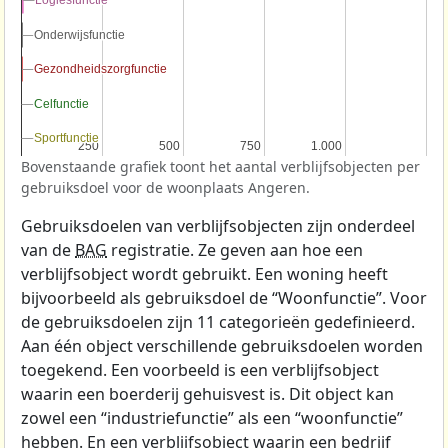
Logiesfunctie
Logiesfunctie
Onderwijsfunctie
Onderwijsfunctie
Gezondheidszorgfunctie
Gezondheidszorgfunctie
Celfunctie
Celfunctie
Sportfunctie
Sportfunctie
250
250
500
500
750
750
1.000
1.000
Bovenstaande grafiek toont het aantal verblijfsobjecten per
gebruiksdoel voor de woonplaats Angeren.
Gebruiksdoelen van verblijfsobjecten zijn onderdeel
van de
BAG
registratie. Ze geven aan hoe een
verblijfsobject wordt gebruikt. Een woning heeft
bijvoorbeeld als gebruiksdoel de “Woonfunctie”. Voor
de gebruiksdoelen zijn 11 categorieën gedefinieerd.
Aan één object verschillende gebruiksdoelen worden
toegekend. Een voorbeeld is een verblijfsobject
waarin een boerderij gehuisvest is. Dit object kan
zowel een “industriefunctie” als een “woonfunctie”
hebben. En een verblijfsobject waarin een bedrijf