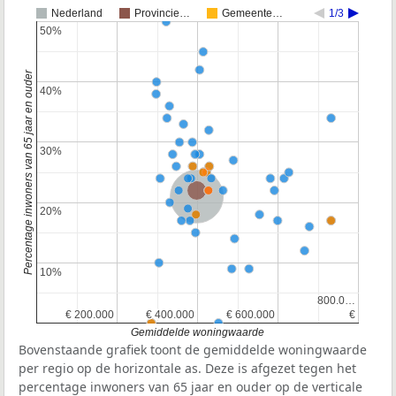
Nederland
Provincie…
Gemeente…
1/3
50%
50%
Percentage inwoners van 65 jaar en ouder
40%
40%
30%
30%
Provincie Gelderland
Nederland
20%
20%
10%
10%
800.0…
800.0…
€ 200.000
€ 200.000
€ 400.000
€ 400.000
€ 600.000
€ 600.000
€
€
Gemiddelde woningwaarde
Bovenstaande grafiek toont de gemiddelde woningwaarde
per regio op de horizontale as. Deze is afgezet tegen het
percentage inwoners van 65 jaar en ouder op de verticale