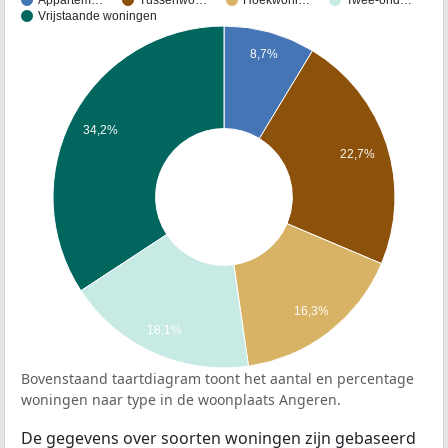
Appartem…
Tussenwo…
Hoekwoni…
Twee-ond…
Vrijstaande woningen
8,7%
34,2%
22,7%
16,3%
18,1%
Bovenstaand taartdiagram toont het aantal en percentage
woningen naar type in de woonplaats Angeren.
De gegevens over soorten woningen zijn gebaseerd