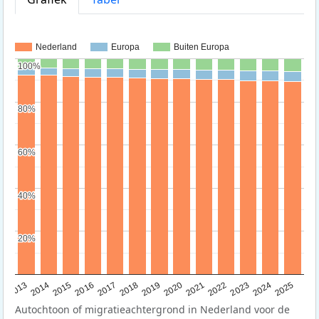
Nederland
Europa
Buiten Europa
100%
100%
80%
80%
60%
60%
40%
40%
20%
20%
2015
2014
2021
2013
2020
2019
2018
2025
2017
2024
2023
2016
2022
Autochtoon of migratieachtergrond in Nederland voor de