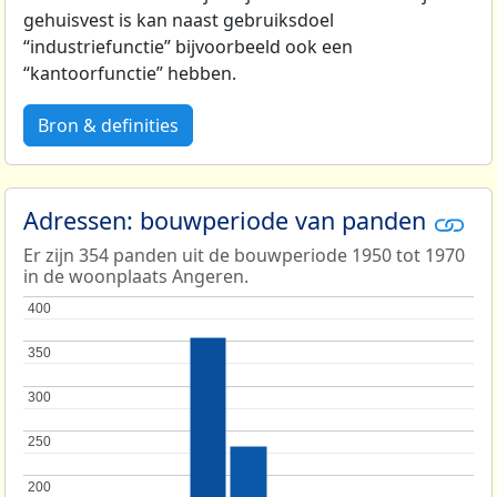
gehuisvest is kan naast gebruiksdoel
“industriefunctie” bijvoorbeeld ook een
“kantoorfunctie” hebben.
Bron & definities
Adressen: bouwperiode van panden
Er zijn 354 panden uit de bouwperiode 1950 tot 1970
in de woonplaats Angeren.
400
400
350
350
300
300
250
250
200
200