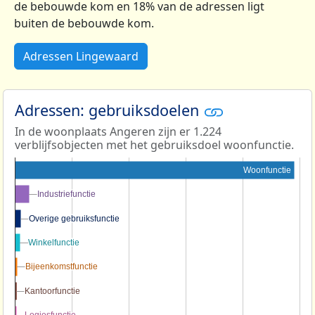
de bebouwde kom en 18% van de adressen ligt
buiten de bebouwde kom.
Adressen Lingewaard
Adressen: gebruiksdoelen
In de woonplaats Angeren zijn er 1.224
verblijfsobjecten met het gebruiksdoel woonfunctie.
Woonfunctie
Industriefunctie
Industriefunctie
Overige gebruiksfunctie
Overige gebruiksfunctie
Winkelfunctie
Winkelfunctie
Bijeenkomstfunctie
Bijeenkomstfunctie
Kantoorfunctie
Kantoorfunctie