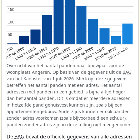
150
150
100
100
50
50
1950 tot 1970
1990 tot 2000
1900 tot 1925
2020 en later
1970 tot 1980
oor 1700
2000 tot 2010
1925 tot 1950
1980 tot 1990
1700 tot 1900
2010 tot 2020
Overzicht van het aantal panden naar bouwjaar voor de
woonplaats Angeren. Op basis van de gegevens uit de
BAG
van het Kadaster van 1 juli 2026. Merk op: deze gegevens
betreffen het aantal panden met een adres. Het aantal
adressen met panden in een gebied is bijna altijd hoger
dan het aantal panden. Dit is omdat er meerdere adressen
in hetzelfde pand gehuisvest kunnen zijn, zoals bij een
appartementengebouw. Anderzijds kunnen er ook panden
zonder adres voorkomen (zoals bijvoorbeeld een schuur),
panden zonder adres zijn in deze telling niet meegenomen.
De
BAG
bevat de officiële gegevens van alle adressen