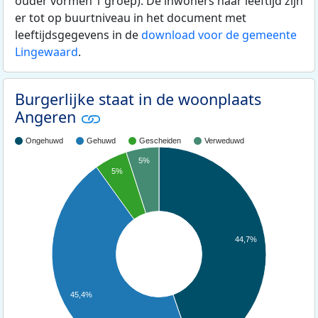
ouder vormen 1 groep). De inwoners naar leeftijd zijn
er tot op buurtniveau in het document met
leeftijdsgegevens in de
download voor de gemeente
Lingewaard
.
Burgerlijke staat in de woonplaats
Angeren
Ongehuwd
Gehuwd
Gescheiden
Verweduwd
5%
5%
44,7%
45,4%