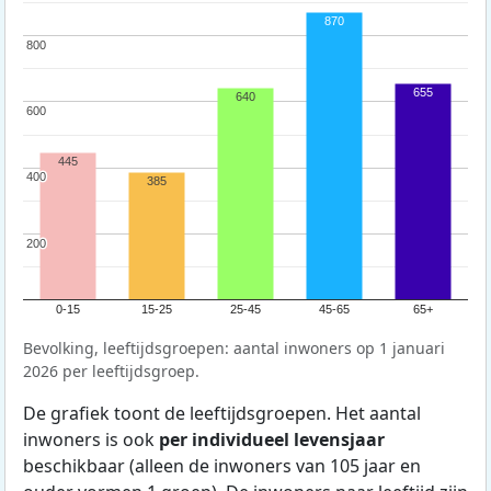
870
800
800
655
640
600
600
445
400
400
385
200
200
0-15
15-25
25-45
45-65
65+
Bevolking, leeftijdsgroepen: aantal inwoners op 1 januari
2026 per leeftijdsgroep.
De grafiek toont de leeftijdsgroepen. Het aantal
inwoners is ook
per individueel levensjaar
beschikbaar (alleen de inwoners van 105 jaar en