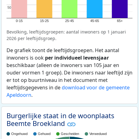
50
50
0-15
15-25
25-45
45-65
65+
Bevolking, leeftijdsgroepen: aantal inwoners op 1 januari
2026 per leeftijdsgroep.
De grafiek toont de leeftijdsgroepen. Het aantal
inwoners is ook
per individueel levensjaar
beschikbaar (alleen de inwoners van 105 jaar en
ouder vormen 1 groep). De inwoners naar leeftijd zijn
er tot op buurtniveau in het document met
leeftijdsgegevens in de
download voor de gemeente
Apeldoorn
.
Burgerlijke staat in de woonplaats
Beemte Broekland
Ongehuwd
Gehuwd
Gescheiden
Verweduwd