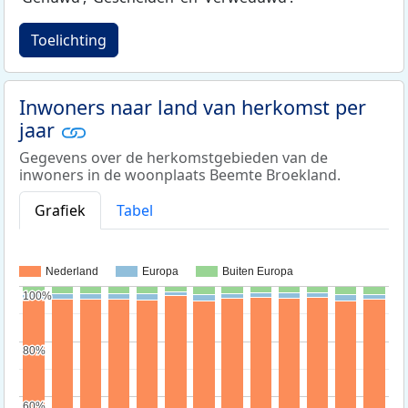
Toelichting
Inwoners naar land van herkomst per
jaar
Gegevens over de herkomstgebieden van de
inwoners in de woonplaats Beemte Broekland.
Grafiek
Tabel
Nederland
Europa
Buiten Europa
100%
100%
80%
80%
60%
60%