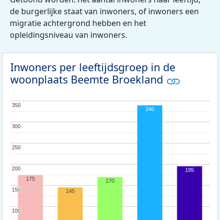
de burgerlijke staat van inwoners, of inwoners een
migratie achtergrond hebben en het
opleidingsniveau van inwoners.
Inwoners per leeftijdsgroep in de
woonplaats Beemte Broekland
350
350
340
300
300
250
250
200
200
195
175
170
150
150
145
100
100