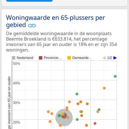
Woningwaarde en 65-plussers per
gebied
De gemiddelde woningwaarde in de woonplaats
Beemte Broekland is €633.814, het percentage
inwoners van 65 jaar en ouder is 18% en er zijn 354
woningen.
Nederland
Provincie…
Gemeente…
1/2
50%
50%
Percentage inwoners van 65 jaar en ouder
40%
40%
30%
30%
Provincie Gelderland
Nederland
20%
20%