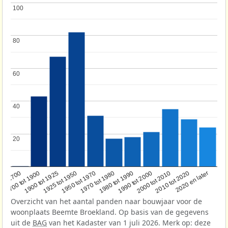
100
100
80
80
60
60
40
40
20
20
1950 tot 1970
1990 tot 2000
1900 tot 1925
2020 en later
1970 tot 1980
oor 1700
2000 tot 2010
1925 tot 1950
1980 tot 1990
1700 tot 1900
2010 tot 2020
Overzicht van het aantal panden naar bouwjaar voor de
woonplaats Beemte Broekland. Op basis van de gegevens
uit de
BAG
van het Kadaster van 1 juli 2026. Merk op: deze