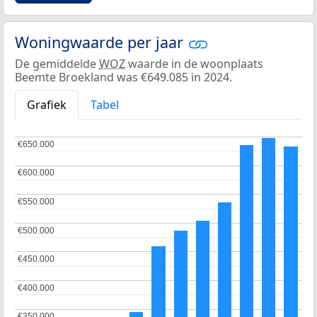
Woningwaarde per jaar
De gemiddelde
WOZ
waarde in de woonplaats
Beemte Broekland was €649.085 in 2024.
Grafiek
Tabel
€650.000
€650.000
€600.000
€600.000
€550.000
€550.000
€500.000
€500.000
€450.000
€450.000
€400.000
€400.000
€350.000
€350.000