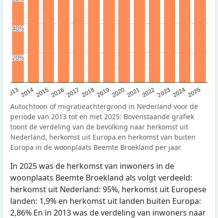
40%
40%
20%
20%
2015
2014
2021
2013
2020
2019
2018
2025
2017
2024
2023
2016
2022
Autochtoon of migratieachtergrond in Nederland voor de
periode van 2013 tot en met 2025: Bovenstaande grafiek
toont de verdeling van de bevolking naar herkomst uit
Nederland, herkomst uit Europa en herkomst van buiten
Europa in de woonplaats Beemte Broekland per jaar.
In 2025 was de herkomst van inwoners in de
woonplaats Beemte Broekland als volgt verdeeld:
herkomst uit Nederland: 95%, herkomst uit Europese
landen: 1,9% en herkomst uit landen buiten Europa:
2,86% En in 2013 was de verdeling van inwoners naar