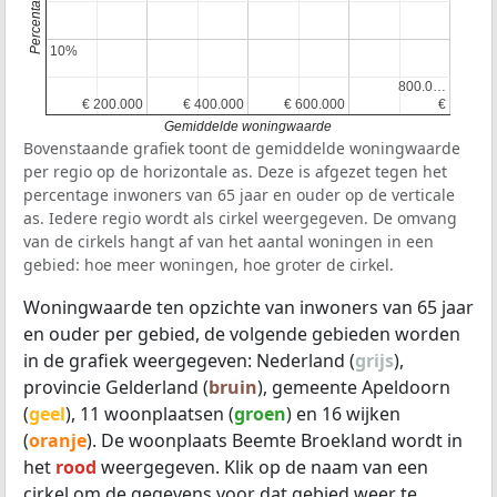
10%
10%
800.0…
800.0…
€ 200.000
€ 200.000
€ 400.000
€ 400.000
€ 600.000
€ 600.000
€
€
Gemiddelde woningwaarde
Bovenstaande grafiek toont de gemiddelde woningwaarde
per regio op de horizontale as. Deze is afgezet tegen het
percentage inwoners van 65 jaar en ouder op de verticale
as. Iedere regio wordt als cirkel weergegeven. De omvang
van de cirkels hangt af van het aantal woningen in een
gebied: hoe meer woningen, hoe groter de cirkel.
Woningwaarde ten opzichte van inwoners van 65 jaar
en ouder per gebied, de volgende gebieden worden
in de grafiek weergegeven: Nederland (
grijs
),
provincie Gelderland (
bruin
), gemeente Apeldoorn
(
geel
), 11 woonplaatsen (
groen
) en 16 wijken
(
oranje
). De woonplaats Beemte Broekland wordt in
het
rood
weergegeven. Klik op de naam van een
cirkel om de gegevens voor dat gebied weer te