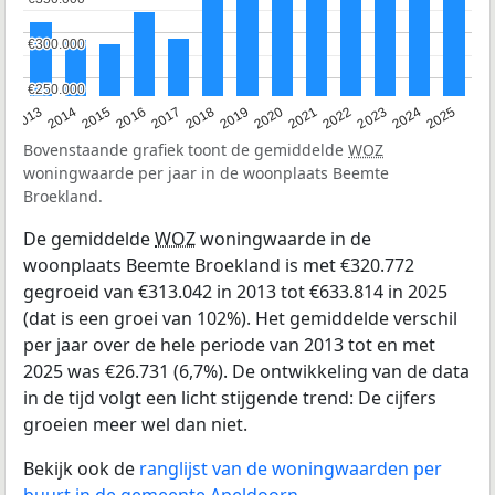
€300.000
€300.000
€250.000
€250.000
2015
2021
2014
2020
2013
2019
2025
2018
2024
2017
2023
2016
2022
Bovenstaande grafiek toont de gemiddelde
WOZ
woningwaarde per jaar in de woonplaats Beemte
Broekland.
De gemiddelde
WOZ
woningwaarde in de
woonplaats Beemte Broekland is met €320.772
gegroeid van €313.042 in 2013 tot €633.814 in 2025
(dat is een groei van 102%). Het gemiddelde verschil
per jaar over de hele periode van 2013 tot en met
2025 was €26.731 (6,7%). De ontwikkeling van de data
in de tijd volgt een licht stijgende trend: De cijfers
groeien meer wel dan niet.
Bekijk ook de
ranglijst van de woningwaarden per