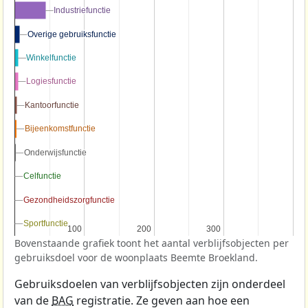
Industriefunctie
Industriefunctie
Overige gebruiksfunctie
Overige gebruiksfunctie
Winkelfunctie
Winkelfunctie
Logiesfunctie
Logiesfunctie
Kantoorfunctie
Kantoorfunctie
Bijeenkomstfunctie
Bijeenkomstfunctie
Onderwijsfunctie
Onderwijsfunctie
Celfunctie
Celfunctie
Gezondheidszorgfunctie
Gezondheidszorgfunctie
Sportfunctie
Sportfunctie
100
100
200
200
300
300
Bovenstaande grafiek toont het aantal verblijfsobjecten per
gebruiksdoel voor de woonplaats Beemte Broekland.
Gebruiksdoelen van verblijfsobjecten zijn onderdeel
van de
BAG
registratie. Ze geven aan hoe een