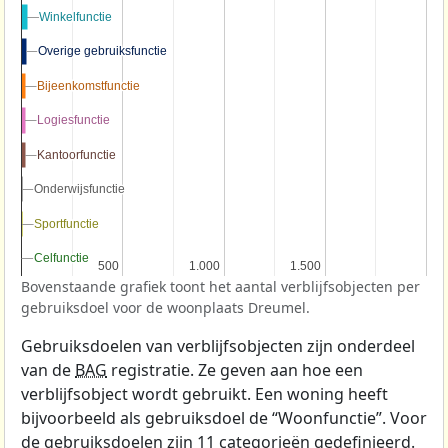
Winkelfunctie
Winkelfunctie
Overige gebruiksfunctie
Overige gebruiksfunctie
Bijeenkomstfunctie
Bijeenkomstfunctie
Logiesfunctie
Logiesfunctie
Kantoorfunctie
Kantoorfunctie
Onderwijsfunctie
Onderwijsfunctie
Sportfunctie
Sportfunctie
Celfunctie
Celfunctie
500
500
1.000
1.000
1.500
1.500
Bovenstaande grafiek toont het aantal verblijfsobjecten per
gebruiksdoel voor de woonplaats Dreumel.
Gebruiksdoelen van verblijfsobjecten zijn onderdeel
van de
BAG
registratie. Ze geven aan hoe een
verblijfsobject wordt gebruikt. Een woning heeft
bijvoorbeeld als gebruiksdoel de “Woonfunctie”. Voor
de gebruiksdoelen zijn 11 categorieën gedefinieerd.