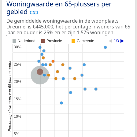
Woningwaarde en 65-plussers per
gebied
De gemiddelde woningwaarde in de woonplaats
Dreumel is €445.000, het percentage inwoners van 65
jaar en ouder is 25% en er zijn 1.575 woningen.
Nederland
Provincie…
Gemeente…
1/3
30%
30%
Percentage inwoners van 65 jaar en ouder
25%
25%
Provincie Gelderland
Nederland
20%
20%
15%
15%
10%
10%
5%
5%