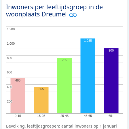
Inwoners per leeftijdsgroep in de
woonplaats Dreumel
1.200
1.200
1.035
1.000
1.000
900
800
800
765
600
600
485
400
400
365
200
200
0-15
15-25
25-45
45-65
65+
Bevolking, leeftijdsgroepen: aantal inwoners op 1 januari