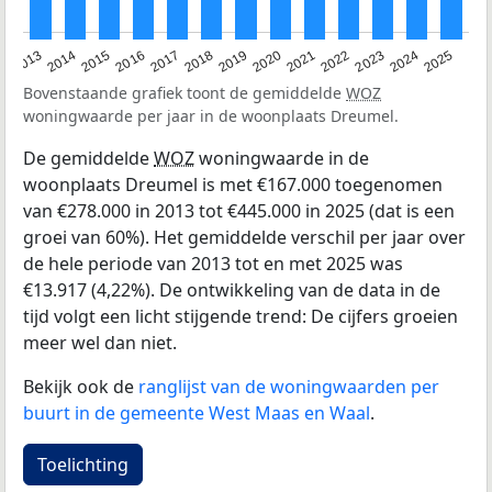
2015
2021
2014
2020
2013
2019
2025
2018
2024
2017
2023
2016
2022
Bovenstaande grafiek toont de gemiddelde
WOZ
woningwaarde per jaar in de woonplaats Dreumel.
De gemiddelde
WOZ
woningwaarde in de
woonplaats Dreumel is met €167.000 toegenomen
van €278.000 in 2013 tot €445.000 in 2025 (dat is een
groei van 60%). Het gemiddelde verschil per jaar over
de hele periode van 2013 tot en met 2025 was
€13.917 (4,22%). De ontwikkeling van de data in de
tijd volgt een licht stijgende trend: De cijfers groeien
meer wel dan niet.
Bekijk ook de
ranglijst van de woningwaarden per
buurt in de gemeente West Maas en Waal
.
Toelichting