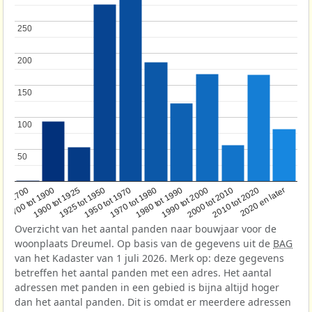
250
250
200
200
150
150
100
100
50
50
1950 tot 1970
1990 tot 2000
1900 tot 1925
2020 en later
1970 tot 1980
oor 1700
2000 tot 2010
1925 tot 1950
1980 tot 1990
1700 tot 1900
2010 tot 2020
Overzicht van het aantal panden naar bouwjaar voor de
woonplaats Dreumel. Op basis van de gegevens uit de
BAG
van het Kadaster van 1 juli 2026. Merk op: deze gegevens
betreffen het aantal panden met een adres. Het aantal
adressen met panden in een gebied is bijna altijd hoger
dan het aantal panden. Dit is omdat er meerdere adressen