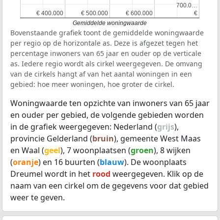
700.0…
700.0…
€ 400.000
€ 400.000
€ 500.000
€ 500.000
€ 600.000
€ 600.000
€
€
Gemiddelde woningwaarde
Bovenstaande grafiek toont de gemiddelde woningwaarde
per regio op de horizontale as. Deze is afgezet tegen het
percentage inwoners van 65 jaar en ouder op de verticale
as. Iedere regio wordt als cirkel weergegeven. De omvang
van de cirkels hangt af van het aantal woningen in een
gebied: hoe meer woningen, hoe groter de cirkel.
Woningwaarde ten opzichte van inwoners van 65 jaar
en ouder per gebied, de volgende gebieden worden
in de grafiek weergegeven: Nederland (
grijs
),
provincie Gelderland (
bruin
), gemeente West Maas
en Waal (
geel
), 7 woonplaatsen (
groen
), 8 wijken
(
oranje
) en 16 buurten (
blauw
). De woonplaats
Dreumel wordt in het
rood
weergegeven. Klik op de
naam van een cirkel om de gegevens voor dat gebied
weer te geven.