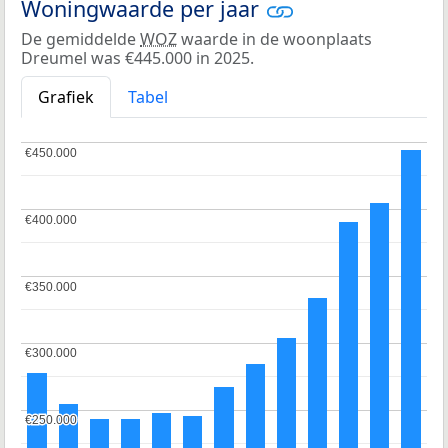
Woningwaarde per jaar
De gemiddelde
WOZ
waarde in de woonplaats
Dreumel was €445.000 in 2025.
Grafiek
Tabel
€450.000
€450.000
€400.000
€400.000
€350.000
€350.000
€300.000
€300.000
€250.000
€250.000