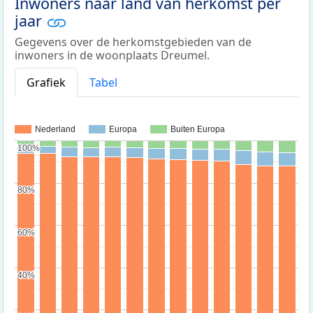
Inwoners naar land van herkomst per
jaar
Gegevens over de herkomstgebieden van de
inwoners in de woonplaats Dreumel.
Grafiek
Tabel
Nederland
Europa
Buiten Europa
100%
100%
80%
80%
60%
60%
40%
40%