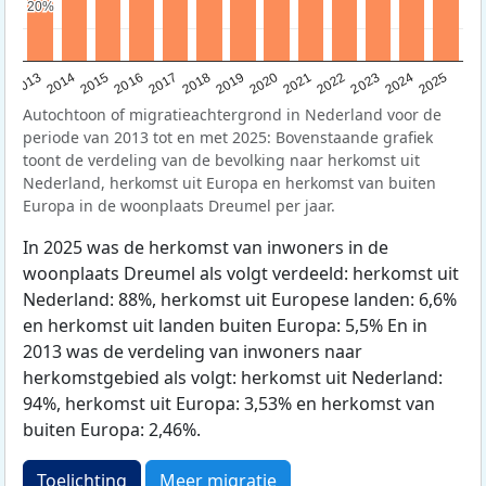
20%
20%
2015
2014
2021
2013
2020
2019
2018
2025
2017
2024
2023
2016
2022
Autochtoon of migratieachtergrond in Nederland voor de
periode van 2013 tot en met 2025: Bovenstaande grafiek
toont de verdeling van de bevolking naar herkomst uit
Nederland, herkomst uit Europa en herkomst van buiten
Europa in de woonplaats Dreumel per jaar.
In 2025 was de herkomst van inwoners in de
woonplaats Dreumel als volgt verdeeld: herkomst uit
Nederland: 88%, herkomst uit Europese landen: 6,6%
en herkomst uit landen buiten Europa: 5,5% En in
2013 was de verdeling van inwoners naar
herkomstgebied als volgt: herkomst uit Nederland:
94%, herkomst uit Europa: 3,53% en herkomst van
buiten Europa: 2,46%.
Toelichting
Meer migratie