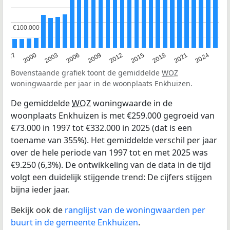
€100.000
€100.000
2003
2012
1997
2021
2006
2015
2000
2024
2009
2018
Bovenstaande grafiek toont de gemiddelde
WOZ
woningwaarde per jaar in de woonplaats Enkhuizen.
De gemiddelde
WOZ
woningwaarde in de
woonplaats Enkhuizen is met €259.000 gegroeid van
€73.000 in 1997 tot €332.000 in 2025 (dat is een
toename van 355%). Het gemiddelde verschil per jaar
over de hele periode van 1997 tot en met 2025 was
€9.250 (6,3%). De ontwikkeling van de data in de tijd
volgt een duidelijk stijgende trend: De cijfers stijgen
bijna ieder jaar.
Bekijk ook de
ranglijst van de woningwaarden per
buurt in de gemeente Enkhuizen
.