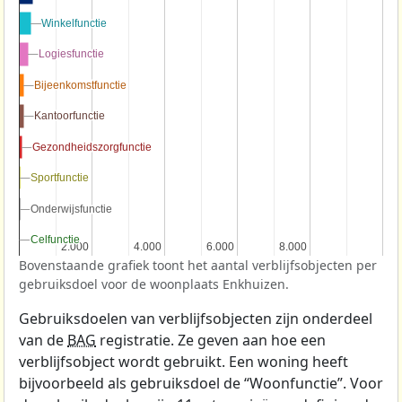
Winkelfunctie
Winkelfunctie
Logiesfunctie
Logiesfunctie
Bijeenkomstfunctie
Bijeenkomstfunctie
Kantoorfunctie
Kantoorfunctie
Gezondheidszorgfunctie
Gezondheidszorgfunctie
Sportfunctie
Sportfunctie
Onderwijsfunctie
Onderwijsfunctie
Celfunctie
Celfunctie
2.000
2.000
4.000
4.000
6.000
6.000
8.000
8.000
Bovenstaande grafiek toont het aantal verblijfsobjecten per
gebruiksdoel voor de woonplaats Enkhuizen.
Gebruiksdoelen van verblijfsobjecten zijn onderdeel
van de
BAG
registratie. Ze geven aan hoe een
verblijfsobject wordt gebruikt. Een woning heeft
bijvoorbeeld als gebruiksdoel de “Woonfunctie”. Voor