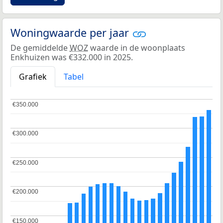
Woningwaarde per jaar
De gemiddelde
WOZ
waarde in de woonplaats
Enkhuizen was €332.000 in 2025.
Grafiek
Tabel
€350.000
€350.000
€300.000
€300.000
€250.000
€250.000
€200.000
€200.000
€150.000
€150.000