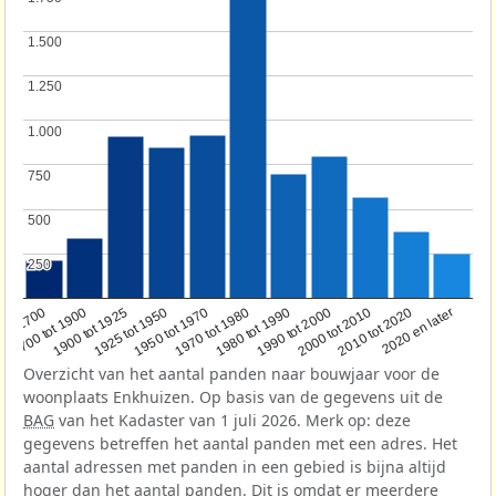
1.500
1.500
1.250
1.250
1.000
1.000
750
750
500
500
250
250
1950 tot 1970
1990 tot 2000
1900 tot 1925
2020 en later
1970 tot 1980
oor 1700
2000 tot 2010
1925 tot 1950
1980 tot 1990
1700 tot 1900
2010 tot 2020
Overzicht van het aantal panden naar bouwjaar voor de
woonplaats Enkhuizen. Op basis van de gegevens uit de
BAG
van het Kadaster van 1 juli 2026. Merk op: deze
gegevens betreffen het aantal panden met een adres. Het
aantal adressen met panden in een gebied is bijna altijd
hoger dan het aantal panden. Dit is omdat er meerdere