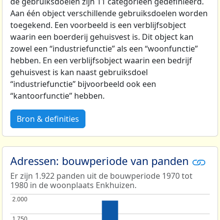
de gebruiksdoelen zijn 11 categorieën gedefinieerd.
Aan één object verschillende gebruiksdoelen worden
toegekend. Een voorbeeld is een verblijfsobject
waarin een boerderij gehuisvest is. Dit object kan
zowel een “industriefunctie” als een “woonfunctie”
hebben. En een verblijfsobject waarin een bedrijf
gehuisvest is kan naast gebruiksdoel
“industriefunctie” bijvoorbeeld ook een
“kantoorfunctie” hebben.
Bron & definities
Adressen: bouwperiode van panden
Er zijn 1.922 panden uit de bouwperiode 1970 tot
1980 in de woonplaats Enkhuizen.
2.000
2.000
1.750
1.750