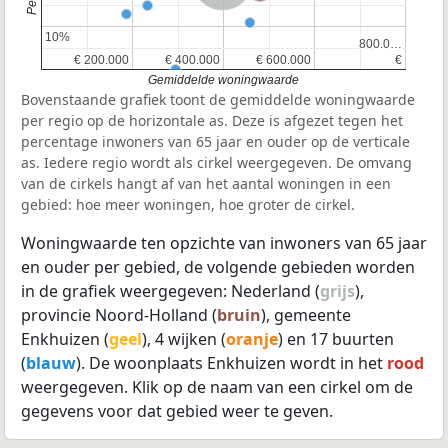
10%
10%
800.0…
800.0…
€ 200.000
€ 200.000
€ 400.000
€ 400.000
€ 600.000
€ 600.000
€
€
Gemiddelde woningwaarde
Bovenstaande grafiek toont de gemiddelde woningwaarde
per regio op de horizontale as. Deze is afgezet tegen het
percentage inwoners van 65 jaar en ouder op de verticale
as. Iedere regio wordt als cirkel weergegeven. De omvang
van de cirkels hangt af van het aantal woningen in een
gebied: hoe meer woningen, hoe groter de cirkel.
Woningwaarde ten opzichte van inwoners van 65 jaar
en ouder per gebied, de volgende gebieden worden
in de grafiek weergegeven: Nederland (
grijs
),
provincie Noord-Holland (
bruin
), gemeente
Enkhuizen (
geel
), 4 wijken (
oranje
) en 17 buurten
(
blauw
). De woonplaats Enkhuizen wordt in het
rood
weergegeven. Klik op de naam van een cirkel om de
gegevens voor dat gebied weer te geven.