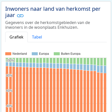
Inwoners naar land van herkomst per
jaar
Gegevens over de herkomstgebieden van de
inwoners in de woonplaats Enkhuizen.
Grafiek
Tabel
Nederland
Europa
Buiten Europa
100%
100%
80%
80%
60%
60%
40%
40%