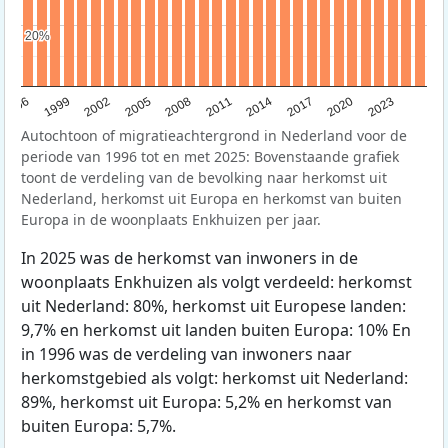
20%
20%
1996
1999
2002
2005
2008
2011
2014
2017
2020
2023
Autochtoon of migratieachtergrond in Nederland voor de
periode van 1996 tot en met 2025: Bovenstaande grafiek
toont de verdeling van de bevolking naar herkomst uit
Nederland, herkomst uit Europa en herkomst van buiten
Europa in de woonplaats Enkhuizen per jaar.
In 2025 was de herkomst van inwoners in de
woonplaats Enkhuizen als volgt verdeeld: herkomst
uit Nederland: 80%, herkomst uit Europese landen:
9,7% en herkomst uit landen buiten Europa: 10% En
in 1996 was de verdeling van inwoners naar
herkomstgebied als volgt: herkomst uit Nederland:
89%, herkomst uit Europa: 5,2% en herkomst van
buiten Europa: 5,7%.