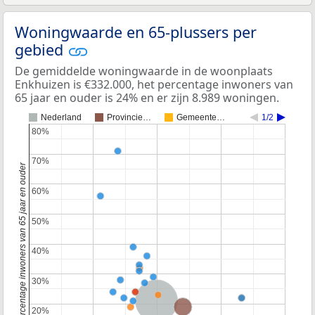
Woningwaarde en 65-plussers per
gebied
De gemiddelde woningwaarde in de woonplaats
Enkhuizen is €332.000, het percentage inwoners van
65 jaar en ouder is 24% en er zijn 8.989 woningen.
Nederland
Provincie…
Gemeente…
1/2
80%
80%
70%
70%
Percentage inwoners van 65 jaar en ouder
60%
60%
50%
50%
40%
40%
30%
30%
Nederland
Provincie Noord-Holland
20%
20%