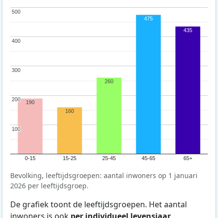
500
500
475
435
400
400
300
300
260
200
200
190
160
100
100
0-15
15-25
25-45
45-65
65+
Bevolking, leeftijdsgroepen: aantal inwoners op 1 januari
2026 per leeftijdsgroep.
De grafiek toont de leeftijdsgroepen. Het aantal
inwoners is ook
per individueel levensjaar