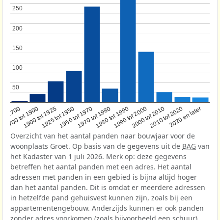
250
250
200
200
150
150
100
100
50
50
1950 tot 1970
1990 tot 2000
1900 tot 1925
2020 en later
1970 tot 1980
oor 1700
2000 tot 2010
1925 tot 1950
1980 tot 1990
1700 tot 1900
2010 tot 2020
Overzicht van het aantal panden naar bouwjaar voor de
woonplaats Groet. Op basis van de gegevens uit de
BAG
van
het Kadaster van 1 juli 2026. Merk op: deze gegevens
betreffen het aantal panden met een adres. Het aantal
adressen met panden in een gebied is bijna altijd hoger
dan het aantal panden. Dit is omdat er meerdere adressen
in hetzelfde pand gehuisvest kunnen zijn, zoals bij een
appartementengebouw. Anderzijds kunnen er ook panden
zonder adres voorkomen (zoals bijvoorbeeld een schuur),