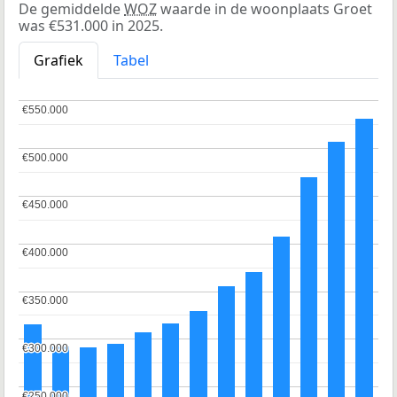
De gemiddelde
WOZ
waarde in de woonplaats Groet
was €531.000 in 2025.
Grafiek
Tabel
€550.000
€550.000
€500.000
€500.000
€450.000
€450.000
€400.000
€400.000
€350.000
€350.000
€300.000
€300.000
€250.000
€250.000