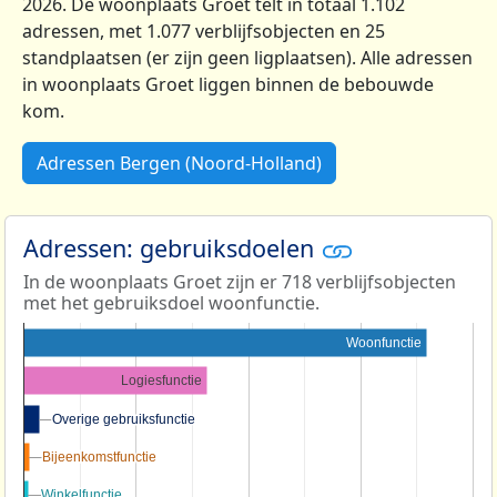
2026. De woonplaats Groet telt in totaal 1.102
adressen, met 1.077 verblijfsobjecten en 25
standplaatsen (er zijn geen ligplaatsen). Alle adressen
in woonplaats Groet liggen binnen de bebouwde
kom.
Adressen Bergen (Noord-Holland)
Adressen: gebruiksdoelen
In de woonplaats Groet zijn er 718 verblijfsobjecten
met het gebruiksdoel woonfunctie.
Woonfunctie
Logiesfunctie
Overige gebruiksfunctie
Overige gebruiksfunctie
Bijeenkomstfunctie
Bijeenkomstfunctie
Winkelfunctie
Winkelfunctie