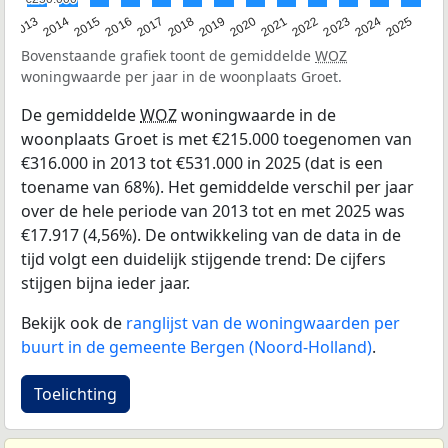
2015
2021
2014
2020
2013
2019
2025
2018
2024
2017
2023
2016
2022
Bovenstaande grafiek toont de gemiddelde
WOZ
woningwaarde per jaar in de woonplaats Groet.
De gemiddelde
WOZ
woningwaarde in de
woonplaats Groet is met €215.000 toegenomen van
€316.000 in 2013 tot €531.000 in 2025 (dat is een
toename van 68%). Het gemiddelde verschil per jaar
over de hele periode van 2013 tot en met 2025 was
€17.917 (4,56%). De ontwikkeling van de data in de
tijd volgt een duidelijk stijgende trend: De cijfers
stijgen bijna ieder jaar.
Bekijk ook de
ranglijst van de woningwaarden per
buurt in de gemeente Bergen (Noord-Holland)
.
Toelichting