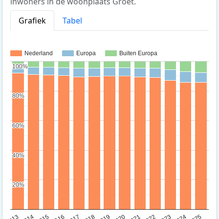
inwoners in de woonplaats Groet.
Grafiek
Tabel
Nederland
Europa
Buiten Europa
100%
100%
80%
80%
60%
60%
40%
40%
20%
20%