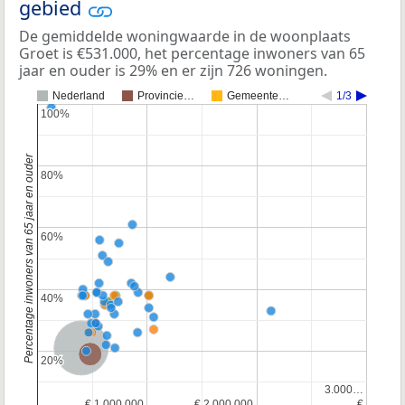
gebied
De gemiddelde woningwaarde in de woonplaats
Groet is €531.000, het percentage inwoners van 65
jaar en ouder is 29% en er zijn 726 woningen.
Nederland
Provincie…
Gemeente…
1/3
100%
100%
Percentage inwoners van 65 jaar en ouder
80%
80%
60%
60%
40%
40%
Nederland
Provincie Noord-Holland
20%
20%
3.000…
3.000…
€ 1.000.000
€ 1.000.000
€ 2.000.000
€ 2.000.000
€
€