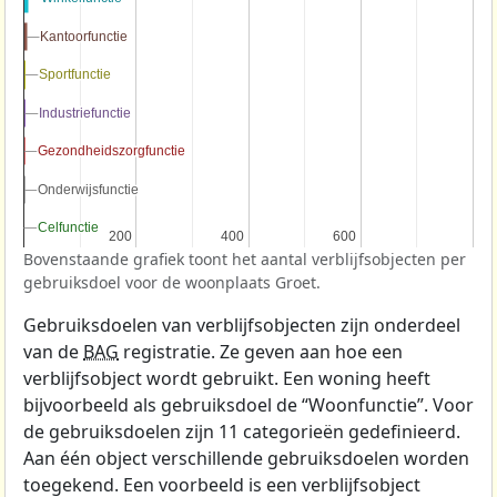
Kantoorfunctie
Kantoorfunctie
Sportfunctie
Sportfunctie
Industriefunctie
Industriefunctie
Gezondheidszorgfunctie
Gezondheidszorgfunctie
Onderwijsfunctie
Onderwijsfunctie
Celfunctie
Celfunctie
200
200
400
400
600
600
Bovenstaande grafiek toont het aantal verblijfsobjecten per
gebruiksdoel voor de woonplaats Groet.
Gebruiksdoelen van verblijfsobjecten zijn onderdeel
van de
BAG
registratie. Ze geven aan hoe een
verblijfsobject wordt gebruikt. Een woning heeft
bijvoorbeeld als gebruiksdoel de “Woonfunctie”. Voor
de gebruiksdoelen zijn 11 categorieën gedefinieerd.
Aan één object verschillende gebruiksdoelen worden
toegekend. Een voorbeeld is een verblijfsobject