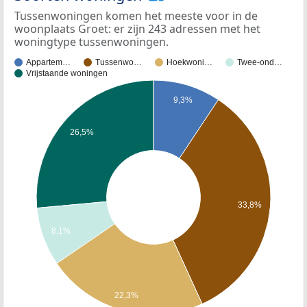
Tussenwoningen komen het meeste voor in de
woonplaats Groet: er zijn 243 adressen met het
woningtype tussenwoningen.
Appartem…
Tussenwo…
Hoekwoni…
Twee-ond…
Vrijstaande woningen
9,3%
26,5%
33,8%
8,1%
22,3%