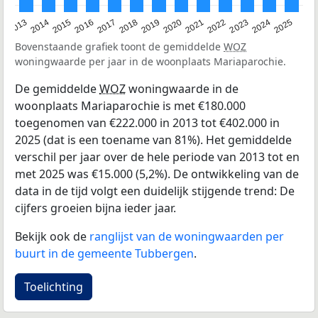
2015
2021
2014
2020
2013
2019
2025
2018
2024
2017
2023
2016
2022
Bovenstaande grafiek toont de gemiddelde
WOZ
woningwaarde per jaar in de woonplaats Mariaparochie.
De gemiddelde
WOZ
woningwaarde in de
woonplaats Mariaparochie is met €180.000
toegenomen van €222.000 in 2013 tot €402.000 in
2025 (dat is een toename van 81%). Het gemiddelde
verschil per jaar over de hele periode van 2013 tot en
met 2025 was €15.000 (5,2%). De ontwikkeling van de
data in de tijd volgt een duidelijk stijgende trend: De
cijfers groeien bijna ieder jaar.
Bekijk ook de
ranglijst van de woningwaarden per
buurt in de gemeente Tubbergen
.
Toelichting