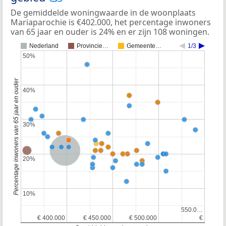
De gemiddelde woningwaarde in de woonplaats
Mariaparochie is €402.000, het percentage inwoners
van 65 jaar en ouder is 24% en er zijn 108 woningen.
Nederland
Provincie…
Gemeente…
1/3
50%
50%
Percentage inwoners van 65 jaar en ouder
40%
40%
30%
30%
Nederland
20%
20%
10%
10%
550.0…
550.0…
€ 400.000
€ 400.000
€ 450.000
€ 450.000
€ 500.000
€ 500.000
€
€