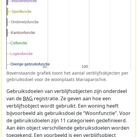
Industriefunctie
Industriefunctie
Sportfunctie
Sportfunctie
Onderwijsfunctie
Onderwijsfunctie
Kantoorfunctie
Kantoorfunctie
Celfunctie
Celfunctie
Logiesfunctie
Logiesfunctie
Overige gebruiksfunctie
Overige gebruiksfunctie
50
50
100
100
Bovenstaande grafiek toont het aantal verblijfsobjecten per
gebruiksdoel voor de woonplaats Mariaparochie.
Gebruiksdoelen van verblijfsobjecten zijn onderdeel
van de
BAG
registratie. Ze geven aan hoe een
verblijfsobject wordt gebruikt. Een woning heeft
bijvoorbeeld als gebruiksdoel de “Woonfunctie”. Voor
de gebruiksdoelen zijn 11 categorieën gedefinieerd.
Aan één object verschillende gebruiksdoelen worden
toegekend. Een voorbeeld is een verblijfsobject