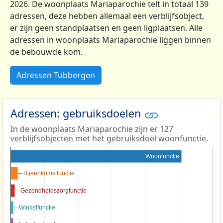
2026. De woonplaats Mariaparochie telt in totaal 139
adressen, deze hebben allemaal een verblijfsobject,
er zijn geen standplaatsen en geen ligplaatsen. Alle
adressen in woonplaats Mariaparochie liggen binnen
de bebouwde kom.
Adressen Tubbergen
Adressen: gebruiksdoelen
In de woonplaats Mariaparochie zijn er 127
verblijfsobjecten met het gebruiksdoel woonfunctie.
Woonfunctie
Bijeenkomstfunctie
Bijeenkomstfunctie
Gezondheidszorgfunctie
Gezondheidszorgfunctie
Winkelfunctie
Winkelfunctie