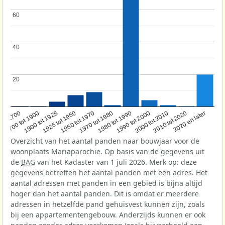
60
60
40
40
20
20
1950 tot 1970
1990 tot 2000
1900 tot 1925
2020 en later
1970 tot 1980
oor 1700
2000 tot 2010
1925 tot 1950
1980 tot 1990
1700 tot 1900
2010 tot 2020
Overzicht van het aantal panden naar bouwjaar voor de
woonplaats Mariaparochie. Op basis van de gegevens uit
de
BAG
van het Kadaster van 1 juli 2026. Merk op: deze
gegevens betreffen het aantal panden met een adres. Het
aantal adressen met panden in een gebied is bijna altijd
hoger dan het aantal panden. Dit is omdat er meerdere
adressen in hetzelfde pand gehuisvest kunnen zijn, zoals
bij een appartementengebouw. Anderzijds kunnen er ook