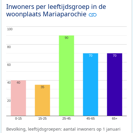
Inwoners per leeftijdsgroep in de
woonplaats Mariaparochie
100
100
90
80
80
70
70
60
60
40
40
40
35
20
20
0-15
15-25
25-45
45-65
65+
Bevolking, leeftijdsgroepen: aantal inwoners op 1 januari