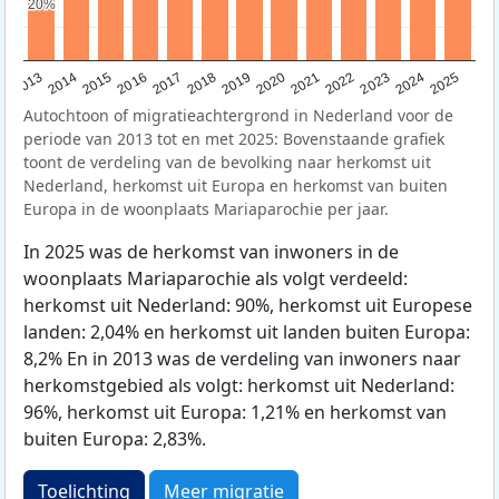
20%
20%
2015
2014
2021
2013
2020
2019
2018
2025
2017
2024
2023
2016
2022
Autochtoon of migratieachtergrond in Nederland voor de
periode van 2013 tot en met 2025: Bovenstaande grafiek
toont de verdeling van de bevolking naar herkomst uit
Nederland, herkomst uit Europa en herkomst van buiten
Europa in de woonplaats Mariaparochie per jaar.
In 2025 was de herkomst van inwoners in de
woonplaats Mariaparochie als volgt verdeeld:
herkomst uit Nederland: 90%, herkomst uit Europese
landen: 2,04% en herkomst uit landen buiten Europa:
8,2% En in 2013 was de verdeling van inwoners naar
herkomstgebied als volgt: herkomst uit Nederland:
96%, herkomst uit Europa: 1,21% en herkomst van
buiten Europa: 2,83%.
Toelichting
Meer migratie