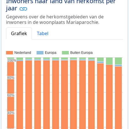
Inwoners naar land van herkomst per
jaar
Gegevens over de herkomstgebieden van de
inwoners in de woonplaats Mariaparochie.
Grafiek
Tabel
Nederland
Europa
Buiten Europa
100%
100%
80%
80%
60%
60%
40%
40%