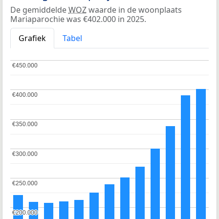
De gemiddelde
WOZ
waarde in de woonplaats
Mariaparochie was €402.000 in 2025.
Grafiek
Tabel
€450.000
€450.000
€400.000
€400.000
€350.000
€350.000
€300.000
€300.000
€250.000
€250.000
€200.000
€200.000