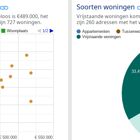
Soorten woningen
os is €489.000, het
Vrijstaande woningen kom
zijn 727 woningen.
zijn 260 adressen met het
Woonplaats
1/2
Appartementen
Tussenwo
Vrijstaande woningen
33,
€ 500.000
€ 500.000
€ 550.000
€ 550.000