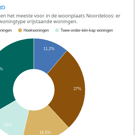
en het meeste voor in de woonplaats Noordeloos: er
 woningtype vrijstaande woningen.
ningen
Hoekwoningen
Twee-onder-één-kap woningen
11,2%
4%
27%
13%
15,5%