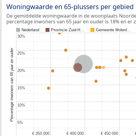
Woningwaarde en 65-plussers per gebied
De gemiddelde woningwaarde in de woonplaats Noordelo
percentage inwoners van 65 jaar en ouder is 18% en er 
Nederland
Provincie Zuid-H…
Gemeente Molenl…
30%
30%
Percentage inwoners van 65 jaar en ouder
25%
25%
Nederland
Provincie Zuid-Holland
20%
20%
15%
15%
10%
10%
5%
5%
€ 350.000
€ 350.000
€ 400.000
€ 400.000
€ 450.000
€ 450.000