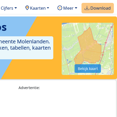
Cijfers
Kaarten
Meer
Download
os
emeente Molenlanden.
en, tabellen, kaarten
Bekijk kaart
Advertentie: