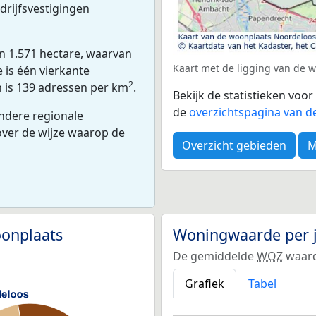
drijfsvestigingen
n 1.571 hectare, waarvan
Kaart met de ligging van de
 is één vierkante
2
n is 139 adressen per km
.
Bekijk de statistieken vo
de
overzichtspagina van d
ndere regionale
 over de wijze waarop de
Overzicht gebieden
M
onplaats
Woningwaarde per 
De gemiddelde
WOZ
waard
Grafiek
Tabel