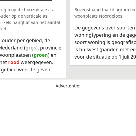
egio op de horizontale as.
Bovenstaand taartdiagram too
uder op de verticale as.
woonplaats Noordeloos.
rkels hangt af van het aantal
De gegevens over soorten
kel.
woningtypering en de gegev
 ouder per gebied, de
soort woning is geografis
Nederland (
grijs
), provincie
is huisvest (panden met e
 woonplaatsen (
groen
) en
voor de situatie op 1 juli 2
 het
rood
weergegeven.
 gebied weer te geven.
Advertentie: