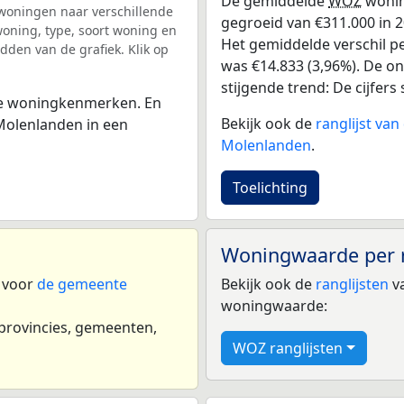
De gemiddelde
WOZ
wonin
woningen naar verschillende
gegroeid van €311.000 in 20
ning, type, soort woning en
Het gemiddelde verschil pe
dden van de grafiek. Klik op
was €14.833 (3,96%). De ont
stijgende trend: De cijfers s
 de woningkenmerken. En
Bekijk ook de
ranglijst va
Molenlanden in een
Molenlanden
.
Toelichting
Woningwaarde per 
n voor
de gemeente
Bekijk ook de
ranglijsten
va
woningwaarde:
 provincies, gemeenten,
WOZ ranglijsten