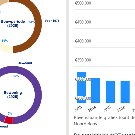
€500.000
€500.000
€450.000
€450.000
€400.000
€400.000
€350.000
€350.000
€300.000
€300.000
€250.000
€250.000
2015
2
2014
2016
2013
Bovenstaande grafiek toont 
Noordeloos.