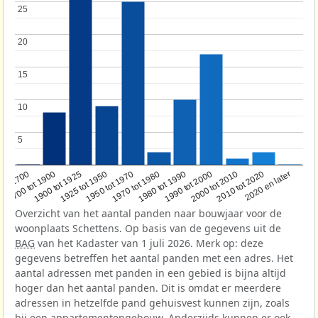
25
25
20
20
15
15
10
10
5
5
1950 tot 1970
1990 tot 2000
1900 tot 1925
2020 en later
1970 tot 1980
oor 1700
2000 tot 2010
1925 tot 1950
1980 tot 1990
1700 tot 1900
2010 tot 2020
Overzicht van het aantal panden naar bouwjaar voor de
woonplaats Schettens. Op basis van de gegevens uit de
BAG
van het Kadaster van 1 juli 2026. Merk op: deze
gegevens betreffen het aantal panden met een adres. Het
aantal adressen met panden in een gebied is bijna altijd
hoger dan het aantal panden. Dit is omdat er meerdere
adressen in hetzelfde pand gehuisvest kunnen zijn, zoals
bij een appartementengebouw. Anderzijds kunnen er ook