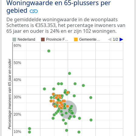
Woningwaarde en 65-plussers per
gebied
De gemiddelde woningwaarde in de woonplaats
Schettens is €353.353, het percentage inwoners van
65 jaar en ouder is 24% en er zijn 102 woningen.
Nederland
Provincie F…
Gemeente…
1/2
60%
60%
Percentage inwoners van 65 jaar en ouder
50%
50%
40%
40%
30%
30%
Nederland
20%
20%
10%
10%