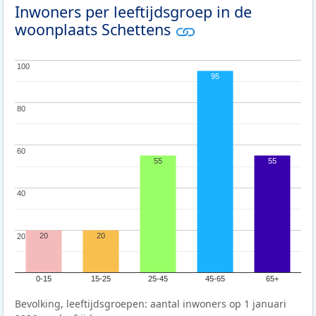
Inwoners per leeftijdsgroep in de
woonplaats Schettens
100
100
95
80
80
60
60
55
55
40
40
20
20
20
20
0-15
15-25
25-45
45-65
65+
Bevolking, leeftijdsgroepen: aantal inwoners op 1 januari