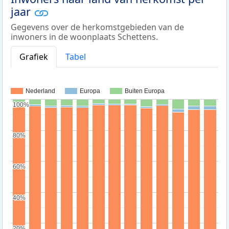
jaar
Gegevens over de herkomstgebieden van de
inwoners in de woonplaats Schettens.
Grafiek
Tabel
Nederland
Europa
Buiten Europa
100%
100%
80%
80%
60%
60%
40%
40%
20%
20%