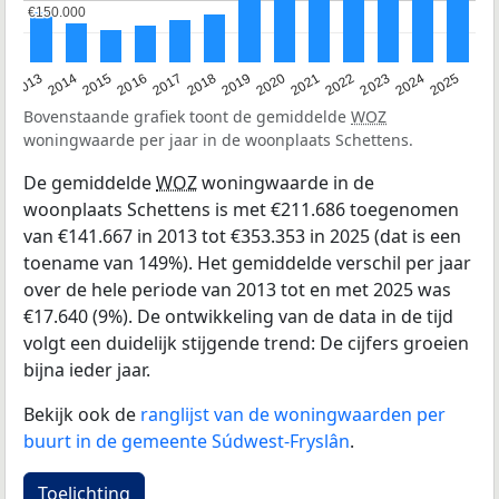
€150.000
€150.000
2015
2021
2014
2020
2013
2019
2025
2018
2024
2017
2023
2016
2022
Bovenstaande grafiek toont de gemiddelde
WOZ
woningwaarde per jaar in de woonplaats Schettens.
De gemiddelde
WOZ
woningwaarde in de
woonplaats Schettens is met €211.686 toegenomen
van €141.667 in 2013 tot €353.353 in 2025 (dat is een
toename van 149%). Het gemiddelde verschil per jaar
over de hele periode van 2013 tot en met 2025 was
€17.640 (9%). De ontwikkeling van de data in de tijd
volgt een duidelijk stijgende trend: De cijfers groeien
bijna ieder jaar.
Bekijk ook de
ranglijst van de woningwaarden per
buurt in de gemeente Súdwest-Fryslân
.
Toelichting