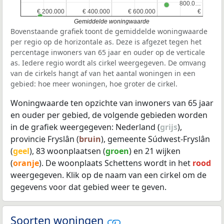
800.0…
800.0…
€ 200.000
€ 200.000
€ 400.000
€ 400.000
€ 600.000
€ 600.000
€
€
Gemiddelde woningwaarde
Bovenstaande grafiek toont de gemiddelde woningwaarde
per regio op de horizontale as. Deze is afgezet tegen het
percentage inwoners van 65 jaar en ouder op de verticale
as. Iedere regio wordt als cirkel weergegeven. De omvang
van de cirkels hangt af van het aantal woningen in een
gebied: hoe meer woningen, hoe groter de cirkel.
Woningwaarde ten opzichte van inwoners van 65 jaar
en ouder per gebied, de volgende gebieden worden
in de grafiek weergegeven: Nederland (
grijs
),
provincie Fryslân (
bruin
), gemeente Súdwest-Fryslân
(
geel
), 83 woonplaatsen (
groen
) en 21 wijken
(
oranje
). De woonplaats Schettens wordt in het
rood
weergegeven. Klik op de naam van een cirkel om de
gegevens voor dat gebied weer te geven.
Soorten woningen