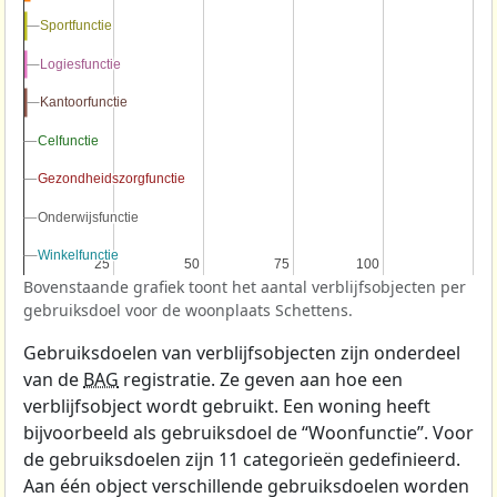
Sportfunctie
Sportfunctie
Logiesfunctie
Logiesfunctie
Kantoorfunctie
Kantoorfunctie
Celfunctie
Celfunctie
Gezondheidszorgfunctie
Gezondheidszorgfunctie
Onderwijsfunctie
Onderwijsfunctie
Winkelfunctie
Winkelfunctie
25
25
50
50
75
75
100
100
Bovenstaande grafiek toont het aantal verblijfsobjecten per
gebruiksdoel voor de woonplaats Schettens.
Gebruiksdoelen van verblijfsobjecten zijn onderdeel
van de
BAG
registratie. Ze geven aan hoe een
verblijfsobject wordt gebruikt. Een woning heeft
bijvoorbeeld als gebruiksdoel de “Woonfunctie”. Voor
de gebruiksdoelen zijn 11 categorieën gedefinieerd.
Aan één object verschillende gebruiksdoelen worden