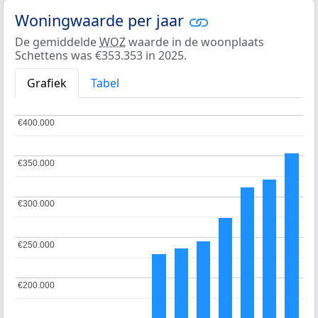
Woningwaarde per jaar
De gemiddelde
WOZ
waarde in de woonplaats
Schettens was €353.353 in 2025.
Grafiek
Tabel
€400.000
€400.000
€350.000
€350.000
€300.000
€300.000
€250.000
€250.000
€200.000
€200.000