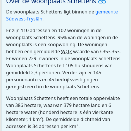
Over de woonplaats Schettens
De woonplaats Schettens ligt binnen de
gemeente
Súdwest-Fryslân
.
Er zijn 110 adressen en 102 woningen in de
woonplaats Schettens. 95% van de woningen in de
woonplaats is een koopwoning. De woningen
hebben een gemiddelde
WOZ
waarde van €353.353.
Er wonen 229 inwoners in de woonplaats Schettens
Woonplaats Schettens telt 105 huishoudens van
gemiddeld 2,3 personen. Verder zijn er 145
personenauto’s en 45 bedrijfsvestigingen
geregistreerd in de woonplaats Schettens.
Woonplaats Schettens heeft een totale oppervlakte
van 386 hectare, waarvan 379 hectare land en 6
hectare water (honderd hectare is één vierkante
2
kilometer, 1 km
). De gemiddelde dichtheid van
2
adressen is 34 adressen per km
.