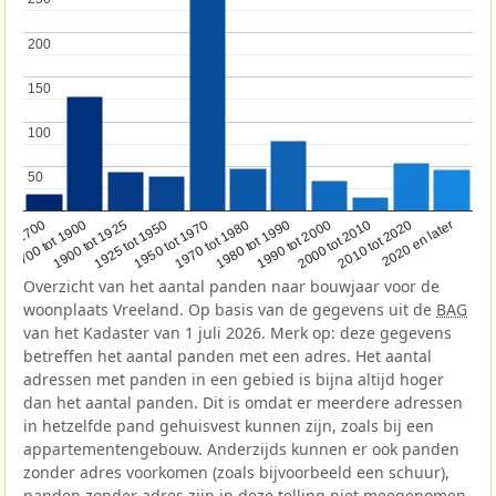
200
200
150
150
100
100
50
50
1950 tot 1970
1990 tot 2000
1900 tot 1925
2020 en later
1970 tot 1980
oor 1700
2000 tot 2010
1925 tot 1950
1980 tot 1990
1700 tot 1900
2010 tot 2020
Overzicht van het aantal panden naar bouwjaar voor de
woonplaats Vreeland. Op basis van de gegevens uit de
BAG
van het Kadaster van 1 juli 2026. Merk op: deze gegevens
betreffen het aantal panden met een adres. Het aantal
adressen met panden in een gebied is bijna altijd hoger
dan het aantal panden. Dit is omdat er meerdere adressen
in hetzelfde pand gehuisvest kunnen zijn, zoals bij een
appartementengebouw. Anderzijds kunnen er ook panden
zonder adres voorkomen (zoals bijvoorbeeld een schuur),
panden zonder adres zijn in deze telling niet meegenomen.