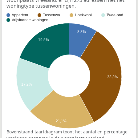
woonplaats Vreeland: er zijn 273 adressen met het
woningtype tussenwoningen.
Appartem…
Tussenwo…
Hoekwoni…
Twee-ond…
Vrijstaande woningen
8,8%
19,5%
33,3%
17,2%
21,1%
Bovenstaand taartdiagram toont het aantal en percentage