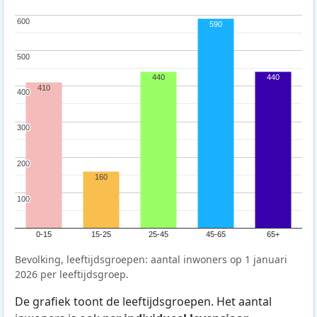
600
600
590
500
500
440
440
410
400
400
300
300
200
200
160
100
100
0-15
15-25
25-45
45-65
65+
Bevolking, leeftijdsgroepen: aantal inwoners op 1 januari
2026 per leeftijdsgroep.
De grafiek toont de leeftijdsgroepen. Het aantal