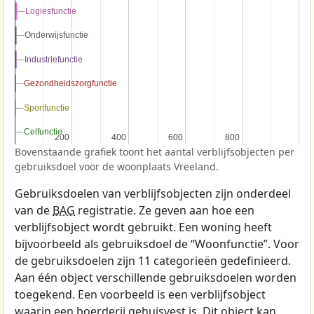
Logiesfunctie
Logiesfunctie
Onderwijsfunctie
Onderwijsfunctie
Industriefunctie
Industriefunctie
Gezondheidszorgfunctie
Gezondheidszorgfunctie
Sportfunctie
Sportfunctie
Celfunctie
Celfunctie
200
200
400
400
600
600
800
800
Bovenstaande grafiek toont het aantal verblijfsobjecten per
gebruiksdoel voor de woonplaats Vreeland.
Gebruiksdoelen van verblijfsobjecten zijn onderdeel
van de
BAG
registratie. Ze geven aan hoe een
verblijfsobject wordt gebruikt. Een woning heeft
bijvoorbeeld als gebruiksdoel de “Woonfunctie”. Voor
de gebruiksdoelen zijn 11 categorieën gedefinieerd.
Aan één object verschillende gebruiksdoelen worden
toegekend. Een voorbeeld is een verblijfsobject
waarin een boerderij gehuisvest is. Dit object kan