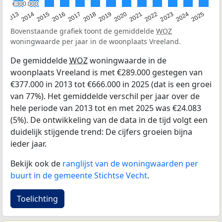
€300.000
€300.000
2015
2021
2014
2020
2013
2019
2025
2018
2024
2017
2023
2016
2022
Bovenstaande grafiek toont de gemiddelde
WOZ
woningwaarde per jaar in de woonplaats Vreeland.
De gemiddelde
WOZ
woningwaarde in de
woonplaats Vreeland is met €289.000 gestegen van
€377.000 in 2013 tot €666.000 in 2025 (dat is een groei
van 77%). Het gemiddelde verschil per jaar over de
hele periode van 2013 tot en met 2025 was €24.083
(5%). De ontwikkeling van de data in de tijd volgt een
duidelijk stijgende trend: De cijfers groeien bijna
ieder jaar.
Bekijk ook de
ranglijst van de woningwaarden per
buurt in de gemeente Stichtse Vecht
.
Toelichting