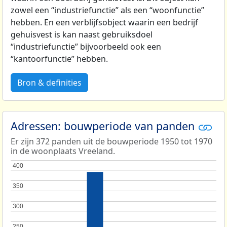
zowel een “industriefunctie” als een “woonfunctie”
hebben. En een verblijfsobject waarin een bedrijf
gehuisvest is kan naast gebruiksdoel
“industriefunctie” bijvoorbeeld ook een
“kantoorfunctie” hebben.
Bron & definities
Adressen: bouwperiode van panden
Er zijn 372 panden uit de bouwperiode 1950 tot 1970
in de woonplaats Vreeland.
400
400
350
350
300
300
250
250