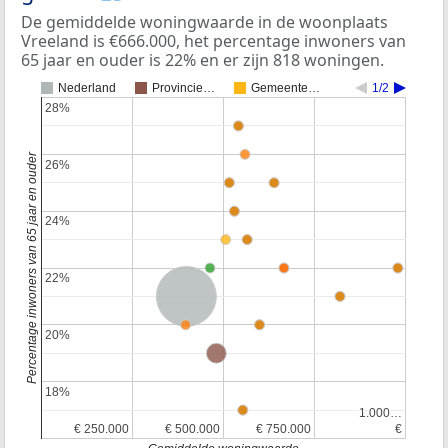
De gemiddelde woningwaarde in de woonplaats
Vreeland is €666.000, het percentage inwoners van
65 jaar en ouder is 22% en er zijn 818 woningen.
Nederland
Provincie…
Gemeente…
1/2
28%
28%
Percentage inwoners van 65 jaar en ouder
26%
26%
24%
24%
22%
22%
Nederland
20%
20%
Provincie Utrecht
18%
18%
1.000…
1.000…
€ 250.000
€ 250.000
€ 500.000
€ 500.000
€ 750.000
€ 750.000
€
€