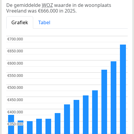
De gemiddelde
WOZ
waarde in de woonplaats
Vreeland was €666.000 in 2025.
Grafiek
Tabel
€700.000
€700.000
€650.000
€650.000
€600.000
€600.000
€550.000
€550.000
€500.000
€500.000
€450.000
€450.000
€400.000
€400.000
€350.000
€350.000