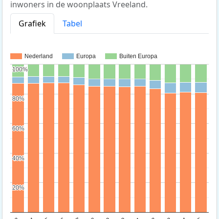
inwoners in de woonplaats Vreeland.
Grafiek
Tabel
Nederland
Europa
Buiten Europa
100%
100%
80%
80%
60%
60%
40%
40%
20%
20%