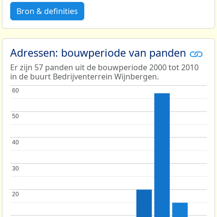
Bron & definities
Adressen: bouwperiode van panden
Er zijn 57 panden uit de bouwperiode 2000 tot 2010
in de buurt Bedrijventerrein Wijnbergen.
60
60
50
50
40
40
30
30
20
20