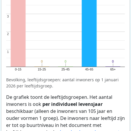
3
3
2
2
1
1
0
0
0
0
0
0
0-15
15-25
25-45
45-65
65+
Bevolking, leeftijdsgroepen: aantal inwoners op 1 januari
2026 per leeftijdsgroep.
De grafiek toont de leeftijdsgroepen. Het aantal
inwoners is ook
per individueel levensjaar
beschikbaar (alleen de inwoners van 105 jaar en
ouder vormen 1 groep). De inwoners naar leeftijd zijn
er tot op buurtniveau in het document met