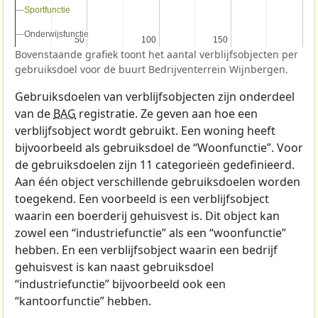
Sportfunctie
Sportfunctie
Onderwijsfunctie
Onderwijsfunctie
50
50
100
100
150
150
Bovenstaande grafiek toont het aantal verblijfsobjecten per
gebruiksdoel voor de buurt Bedrijventerrein Wijnbergen.
Gebruiksdoelen van verblijfsobjecten zijn onderdeel
van de
BAG
registratie. Ze geven aan hoe een
verblijfsobject wordt gebruikt. Een woning heeft
bijvoorbeeld als gebruiksdoel de “Woonfunctie”. Voor
de gebruiksdoelen zijn 11 categorieën gedefinieerd.
Aan één object verschillende gebruiksdoelen worden
toegekend. Een voorbeeld is een verblijfsobject
waarin een boerderij gehuisvest is. Dit object kan
zowel een “industriefunctie” als een “woonfunctie”
hebben. En een verblijfsobject waarin een bedrijf
gehuisvest is kan naast gebruiksdoel
“industriefunctie” bijvoorbeeld ook een
“kantoorfunctie” hebben.