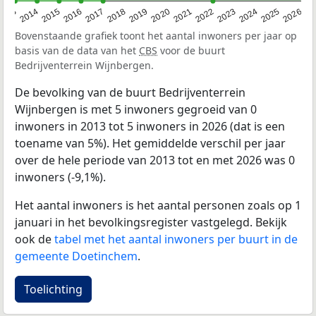
2022
2015
2021
2014
2020
2013
2026
2019
2025
2018
2024
2017
2023
2016
Bovenstaande grafiek toont het aantal inwoners per jaar op
basis van de data van het
CBS
voor de buurt
Bedrijventerrein Wijnbergen.
De bevolking van de buurt Bedrijventerrein
Wijnbergen is met 5 inwoners gegroeid van 0
inwoners in 2013 tot 5 inwoners in 2026 (dat is een
toename van 5%). Het gemiddelde verschil per jaar
over de hele periode van 2013 tot en met 2026 was 0
inwoners (-9,1%).
Het aantal inwoners is het aantal personen zoals op 1
januari in het bevolkingsregister vastgelegd. Bekijk
ook de
tabel met het aantal inwoners per buurt in de
gemeente Doetinchem
.
Toelichting