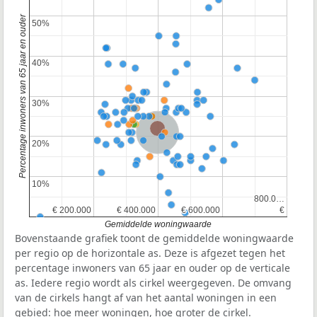
Percentage inwoners van 65 jaar en ouder
50%
50%
40%
40%
30%
30%
Provincie Gelderland
Nederland
20%
20%
10%
10%
800.0…
800.0…
€ 200.000
€ 200.000
€ 400.000
€ 400.000
€ 600.000
€ 600.000
€
€
Gemiddelde woningwaarde
Bovenstaande grafiek toont de gemiddelde woningwaarde
per regio op de horizontale as. Deze is afgezet tegen het
percentage inwoners van 65 jaar en ouder op de verticale
as. Iedere regio wordt als cirkel weergegeven. De omvang
van de cirkels hangt af van het aantal woningen in een
gebied: hoe meer woningen, hoe groter de cirkel.