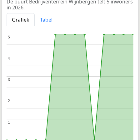
De buurt Bedrijventerrein Wijnbergen telt 5 inwoners
in 2026.
Grafiek
Tabel
5
5
4
4
3
3
2
2
1
1