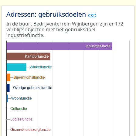
Adressen: gebruiksdoelen
In de buurt Bedrijventerrein Wijnbergen zijn er 172
verblijfsobjecten met het gebruiksdoel
industriefunctie.
Industriefunctie
Kantoorfunctie
Winkelfunctie
Winkelfunctie
Bijeenkomstfunctie
Bijeenkomstfunctie
Overige gebruiksfunctie
Overige gebruiksfunctie
Woonfunctie
Woonfunctie
Celfunctie
Celfunctie
Logiesfunctie
Logiesfunctie
Gezondheidszorgfunctie
Gezondheidszorgfunctie