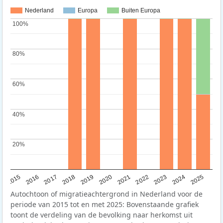
Nederland
Europa
Buiten Europa
100%
100%
80%
80%
60%
60%
40%
40%
20%
20%
2019
2022
2017
2025
2020
2015
2023
2018
2021
2016
2024
Autochtoon of migratieachtergrond in Nederland voor de
periode van 2015 tot en met 2025: Bovenstaande grafiek
toont de verdeling van de bevolking naar herkomst uit