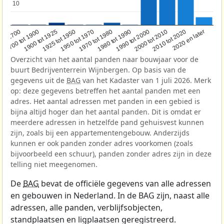
10
10
1950 tot 1970
1990 tot 2000
1900 tot 1925
2020 en later
1970 tot 1980
oor 1700
2000 tot 2010
1925 tot 1950
1980 tot 1990
1700 tot 1900
2010 tot 2020
Overzicht van het aantal panden naar bouwjaar voor de
buurt Bedrijventerrein Wijnbergen. Op basis van de
gegevens uit de
BAG
van het Kadaster van 1 juli 2026. Merk
op: deze gegevens betreffen het aantal panden met een
adres. Het aantal adressen met panden in een gebied is
bijna altijd hoger dan het aantal panden. Dit is omdat er
meerdere adressen in hetzelfde pand gehuisvest kunnen
zijn, zoals bij een appartementengebouw. Anderzijds
kunnen er ook panden zonder adres voorkomen (zoals
bijvoorbeeld een schuur), panden zonder adres zijn in deze
telling niet meegenomen.
De
BAG
bevat de officiële gegevens van alle adressen
en gebouwen in Nederland. In de BAG zijn, naast alle
adressen, alle panden, verblijfsobjecten,
standplaatsen en ligplaatsen geregistreerd.