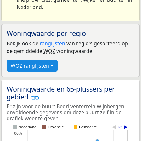
Nederland.
Woningwaarde per regio
Bekijk ook de
ranglijsten
van regio's gesorteerd op
de gemiddelde
WOZ
woningwaarde:
WOZ ranglijsten
Woningwaarde en 65-plussers per
gebied
Er zijn voor de buurt Bedrijventerrein Wijnbergen
onvoldoende gegevens om deze buurt zelf in de
grafiek weer te geven.
Nederland
Provincie…
Gemeente…
1/2
60%
60%