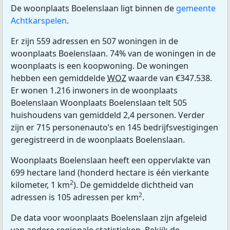
De woonplaats Boelenslaan ligt binnen de
gemeente
Achtkarspelen
.
Er zijn 559 adressen en 507 woningen in de
woonplaats Boelenslaan. 74% van de woningen in de
woonplaats is een koopwoning. De woningen
hebben een gemiddelde
WOZ
waarde van €347.538.
Er wonen 1.216 inwoners in de woonplaats
Boelenslaan Woonplaats Boelenslaan telt 505
huishoudens van gemiddeld 2,4 personen. Verder
zijn er 715 personenauto’s en 145 bedrijfsvestigingen
geregistreerd in de woonplaats Boelenslaan.
Woonplaats Boelenslaan heeft een oppervlakte van
699 hectare land (honderd hectare is één vierkante
2
kilometer, 1 km
). De gemiddelde dichtheid van
2
adressen is 105 adressen per km
.
De data voor woonplaats Boelenslaan zijn afgeleid
van andere regionale statistieken. Bekijk de