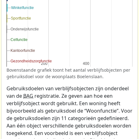
Winkelfunctie
Winkelfunctie
Sportfunctie
Sportfunctie
Onderwijsfunctie
Onderwijsfunctie
Celfunctie
Celfunctie
Kantoorfunctie
Kantoorfunctie
Gezondheidszorgfunctie
Gezondheidszorgfunctie
200
200
400
400
Bovenstaande grafiek toont het aantal verblijfsobjecten per
gebruiksdoel voor de woonplaats Boelenslaan.
Gebruiksdoelen van verblijfsobjecten zijn onderdeel
van de
BAG
registratie. Ze geven aan hoe een
verblijfsobject wordt gebruikt. Een woning heeft
bijvoorbeeld als gebruiksdoel de “Woonfunctie”. Voor
de gebruiksdoelen zijn 11 categorieën gedefinieerd.
Aan één object verschillende gebruiksdoelen worden
toegekend. Een voorbeeld is een verblijfsobject