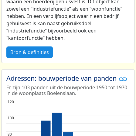
waarin een boerderij gehuisvest is. Dit object kan
zowel een “industriefunctie” als een “woonfunctie”
hebben. En een verblijfsobject waarin een bedrijf
gehuisvest is kan naast gebruiksdoel
“industriefunctie” bijvoorbeeld ook een
“kantoorfunctie” hebben.
Bron & definities
Adressen: bouwperiode van panden
Er zijn 103 panden uit de bouwperiode 1950 tot 1970
in de woonplaats Boelenslaan.
120
120
100
100
80
80