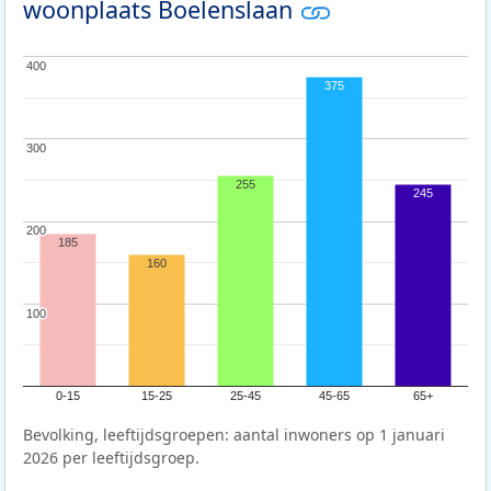
woonplaats Boelenslaan
400
400
375
300
300
255
245
200
200
185
160
100
100
0-15
15-25
25-45
45-65
65+
Bevolking, leeftijdsgroepen: aantal inwoners op 1 januari
2026 per leeftijdsgroep.