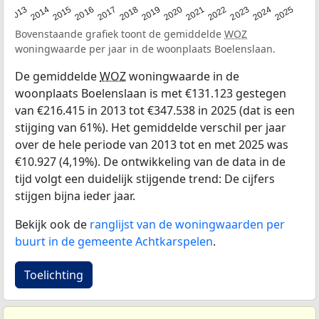
2015
2021
2014
2020
2013
2019
2025
2018
2024
2017
2023
2016
2022
Bovenstaande grafiek toont de gemiddelde
WOZ
woningwaarde per jaar in de woonplaats Boelenslaan.
De gemiddelde
WOZ
woningwaarde in de
woonplaats Boelenslaan is met €131.123 gestegen
van €216.415 in 2013 tot €347.538 in 2025 (dat is een
stijging van 61%). Het gemiddelde verschil per jaar
over de hele periode van 2013 tot en met 2025 was
€10.927 (4,19%). De ontwikkeling van de data in de
tijd volgt een duidelijk stijgende trend: De cijfers
stijgen bijna ieder jaar.
Bekijk ook de
ranglijst van de woningwaarden per
buurt in de gemeente Achtkarspelen
.
Toelichting