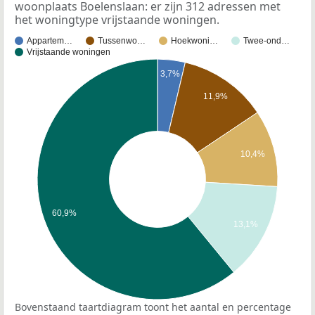
woonplaats Boelenslaan: er zijn 312 adressen met
het woningtype vrijstaande woningen.
Appartem…
Tussenwo…
Hoekwoni…
Twee-ond…
Vrijstaande woningen
3,7%
11,9%
10,4%
60,9%
13,1%
Bovenstaand taartdiagram toont het aantal en percentage