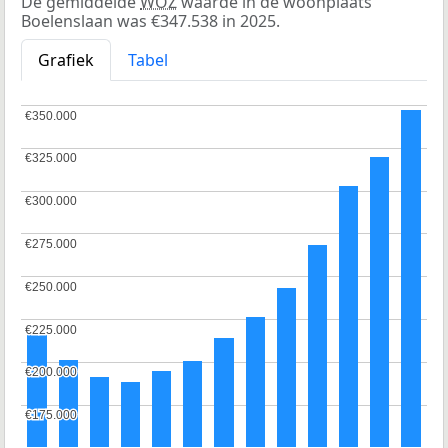
De gemiddelde
WOZ
waarde in de woonplaats
Boelenslaan was €347.538 in 2025.
Grafiek
Tabel
€350.000
€350.000
€325.000
€325.000
€300.000
€300.000
€275.000
€275.000
€250.000
€250.000
€225.000
€225.000
€200.000
€200.000
€175.000
€175.000