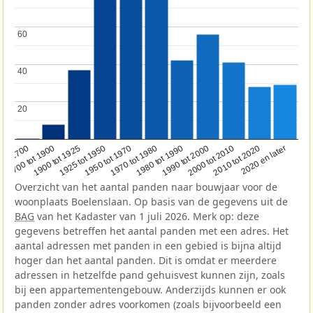
60
60
40
40
20
20
1950 tot 1970
1990 tot 2000
1900 tot 1925
2020 en later
1970 tot 1980
oor 1700
2000 tot 2010
1925 tot 1950
1980 tot 1990
1700 tot 1900
2010 tot 2020
Overzicht van het aantal panden naar bouwjaar voor de
woonplaats Boelenslaan. Op basis van de gegevens uit de
BAG
van het Kadaster van 1 juli 2026. Merk op: deze
gegevens betreffen het aantal panden met een adres. Het
aantal adressen met panden in een gebied is bijna altijd
hoger dan het aantal panden. Dit is omdat er meerdere
adressen in hetzelfde pand gehuisvest kunnen zijn, zoals
bij een appartementengebouw. Anderzijds kunnen er ook
panden zonder adres voorkomen (zoals bijvoorbeeld een