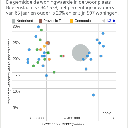
De gemiddelde woningwaarde in de woonplaats
Boelenslaan is €347.538, het percentage inwoners
van 65 jaar en ouder is 20% en er zijn 507 woningen.
Nederland
Provincie F…
Gemeente…
1/3
30%
30%
Percentage inwoners van 65 jaar en ouder
25%
25%
Nederland
20%
20%
15%
15%
10%
10%
5%
5%
500.0…
500.0…
€ 300.000
€ 300.000
€ 400.000
€ 400.000
€
€
Gemiddelde woningwaarde