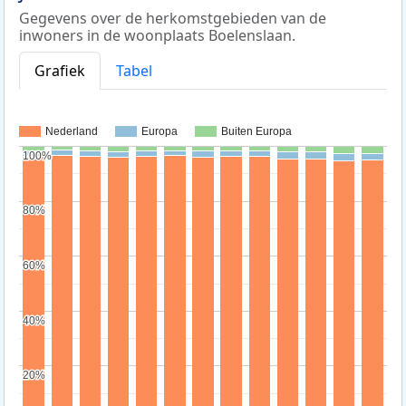
Gegevens over de herkomstgebieden van de
inwoners in de woonplaats Boelenslaan.
Grafiek
Tabel
Nederland
Europa
Buiten Europa
100%
100%
80%
80%
60%
60%
40%
40%
20%
20%