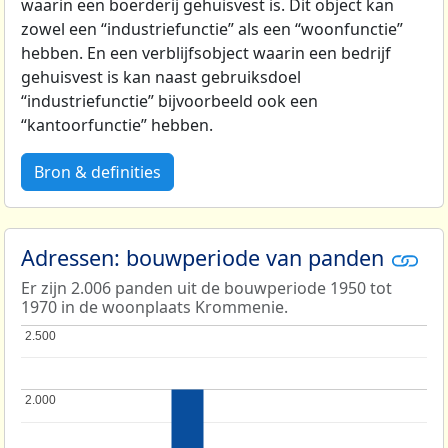
waarin een boerderij gehuisvest is. Dit object kan
zowel een “industriefunctie” als een “woonfunctie”
hebben. En een verblijfsobject waarin een bedrijf
gehuisvest is kan naast gebruiksdoel
“industriefunctie” bijvoorbeeld ook een
“kantoorfunctie” hebben.
Bron & definities
Adressen: bouwperiode van panden
Er zijn 2.006 panden uit de bouwperiode 1950 tot
1970 in de woonplaats Krommenie.
2.500
2.500
2.000
2.000