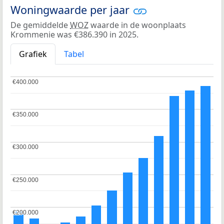
Woningwaarde per jaar
De gemiddelde
WOZ
waarde in de woonplaats
Krommenie was €386.390 in 2025.
Grafiek
Tabel
€400.000
€400.000
€350.000
€350.000
€300.000
€300.000
€250.000
€250.000
€200.000
€200.000