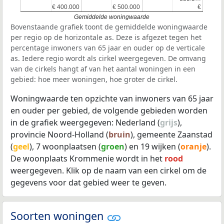
€ 400.000
€ 400.000
€ 500.000
€ 500.000
€
€
Gemiddelde woningwaarde
Bovenstaande grafiek toont de gemiddelde woningwaarde
per regio op de horizontale as. Deze is afgezet tegen het
percentage inwoners van 65 jaar en ouder op de verticale
as. Iedere regio wordt als cirkel weergegeven. De omvang
van de cirkels hangt af van het aantal woningen in een
gebied: hoe meer woningen, hoe groter de cirkel.
Woningwaarde ten opzichte van inwoners van 65 jaar
en ouder per gebied, de volgende gebieden worden
in de grafiek weergegeven: Nederland (
grijs
),
provincie Noord-Holland (
bruin
), gemeente Zaanstad
(
geel
), 7 woonplaatsen (
groen
) en 19 wijken (
oranje
).
De woonplaats Krommenie wordt in het
rood
weergegeven. Klik op de naam van een cirkel om de
gegevens voor dat gebied weer te geven.
Soorten woningen