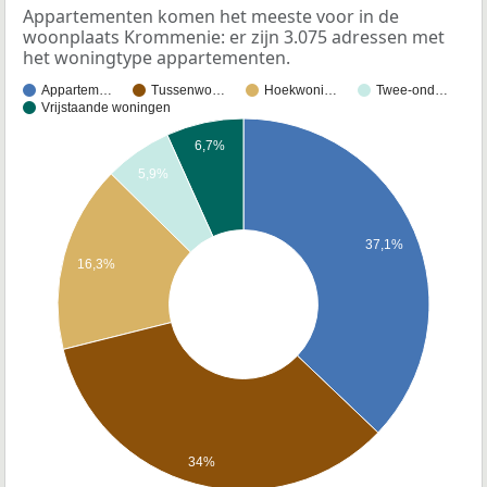
Appartementen komen het meeste voor in de
woonplaats Krommenie: er zijn 3.075 adressen met
het woningtype appartementen.
Appartem…
Tussenwo…
Hoekwoni…
Twee-ond…
Vrijstaande woningen
6,7%
5,9%
37,1%
16,3%
34%