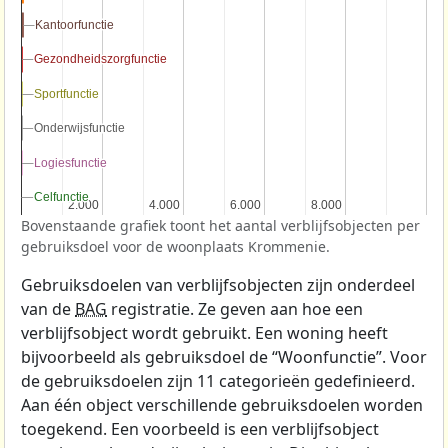
Kantoorfunctie
Kantoorfunctie
Gezondheidszorgfunctie
Gezondheidszorgfunctie
Sportfunctie
Sportfunctie
Onderwijsfunctie
Onderwijsfunctie
Logiesfunctie
Logiesfunctie
Celfunctie
Celfunctie
2.000
2.000
4.000
4.000
6.000
6.000
8.000
8.000
Bovenstaande grafiek toont het aantal verblijfsobjecten per
gebruiksdoel voor de woonplaats Krommenie.
Gebruiksdoelen van verblijfsobjecten zijn onderdeel
van de
BAG
registratie. Ze geven aan hoe een
verblijfsobject wordt gebruikt. Een woning heeft
bijvoorbeeld als gebruiksdoel de “Woonfunctie”. Voor
de gebruiksdoelen zijn 11 categorieën gedefinieerd.
Aan één object verschillende gebruiksdoelen worden
toegekend. Een voorbeeld is een verblijfsobject