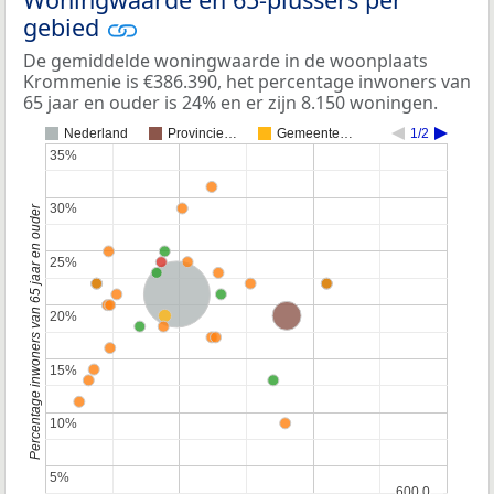
gebied
De gemiddelde woningwaarde in de woonplaats
Krommenie is €386.390, het percentage inwoners van
65 jaar en ouder is 24% en er zijn 8.150 woningen.
Nederland
Provincie…
Gemeente…
1/2
35%
35%
30%
30%
Percentage inwoners van 65 jaar en ouder
25%
25%
Nederland
Provincie Noord-Holland
20%
20%
15%
15%
10%
10%
5%
5%
600.0…
600.0…