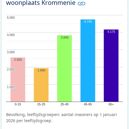
woonplaats Krommenie
5.000
5.000
4.745
4.175
4.000
4.000
3.845
3.000
3.000
2.550
2.000
2.000
1.940
1.000
1.000
0-15
15-25
25-45
45-65
65+
Bevolking, leeftijdsgroepen: aantal inwoners op 1 januari
2026 per leeftijdsgroep.