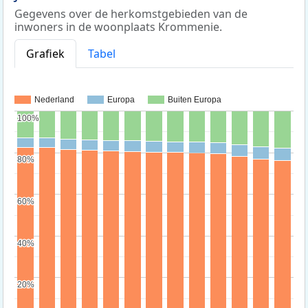
Gegevens over de herkomstgebieden van de
inwoners in de woonplaats Krommenie.
Grafiek
Tabel
Nederland
Europa
Buiten Europa
100%
100%
80%
80%
60%
60%
40%
40%
20%
20%