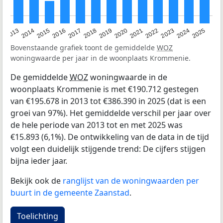
2015
2021
2014
2020
2013
2019
2025
2018
2024
2017
2023
2016
2022
Bovenstaande grafiek toont de gemiddelde
WOZ
woningwaarde per jaar in de woonplaats Krommenie.
De gemiddelde
WOZ
woningwaarde in de
woonplaats Krommenie is met €190.712 gestegen
van €195.678 in 2013 tot €386.390 in 2025 (dat is een
groei van 97%). Het gemiddelde verschil per jaar over
de hele periode van 2013 tot en met 2025 was
€15.893 (6,1%). De ontwikkeling van de data in de tijd
volgt een duidelijk stijgende trend: De cijfers stijgen
bijna ieder jaar.
Bekijk ook de
ranglijst van de woningwaarden per
buurt in de gemeente Zaanstad
.
Toelichting