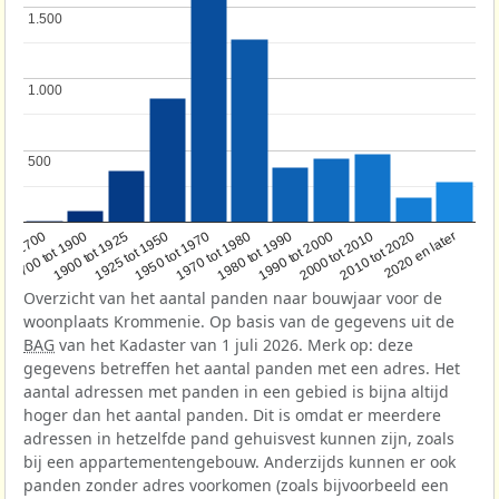
1.500
1.500
1.000
1.000
500
500
1950 tot 1970
1990 tot 2000
1900 tot 1925
2020 en later
1970 tot 1980
oor 1700
2000 tot 2010
1925 tot 1950
1980 tot 1990
1700 tot 1900
2010 tot 2020
Overzicht van het aantal panden naar bouwjaar voor de
woonplaats Krommenie. Op basis van de gegevens uit de
BAG
van het Kadaster van 1 juli 2026. Merk op: deze
gegevens betreffen het aantal panden met een adres. Het
aantal adressen met panden in een gebied is bijna altijd
hoger dan het aantal panden. Dit is omdat er meerdere
adressen in hetzelfde pand gehuisvest kunnen zijn, zoals
bij een appartementengebouw. Anderzijds kunnen er ook
panden zonder adres voorkomen (zoals bijvoorbeeld een