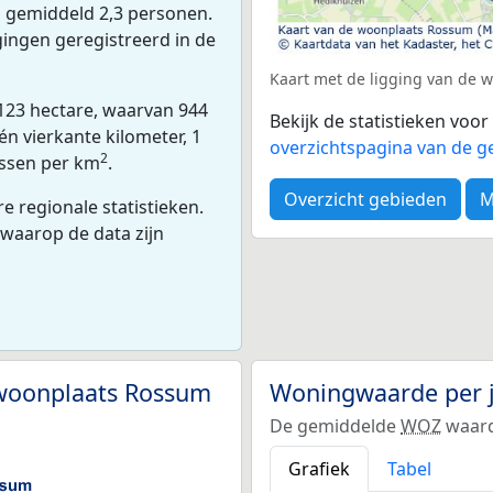
 gemiddeld 2,3 personen.
gingen geregistreerd in de
Kaart met de ligging van de
123 hectare, waarvan 944
Bekijk de statistieken voo
n vierkante kilometer, 1
overzichtspagina van de g
2
essen per km
.
Overzicht gebieden
M
 regionale statistieken.
 waarop de data zijn
 woonplaats Rossum
Woningwaarde per 
De gemiddelde
WOZ
waard
Grafiek
Tabel