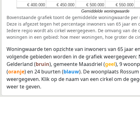
€ 400.000
€ 400.000
€ 450.000
€ 450.000
€ 500.000
€ 500.000
€ 550.000
€ 550.000
Gemiddelde woningwaarde
Bovenstaande grafiek toont de gemiddelde woningwaarde per r
Deze is afgezet tegen het percentage inwoners van 65 jaar en o
Iedere regio wordt als cirkel weergegeven. De omvang van de ci
woningen in een gebied: hoe meer woningen, hoe groter de cir
Woningwaarde ten opzichte van inwoners van 65 jaar en
volgende gebieden worden in de grafiek weergegeven: 
Gelderland (
bruin
), gemeente Maasdriel (
geel
), 9 woonp
(
oranje
) en 24 buurten (
blauw
). De woonplaats Rossum
weergegeven. Klik op de naam van een cirkel om de geg
weer te geven.