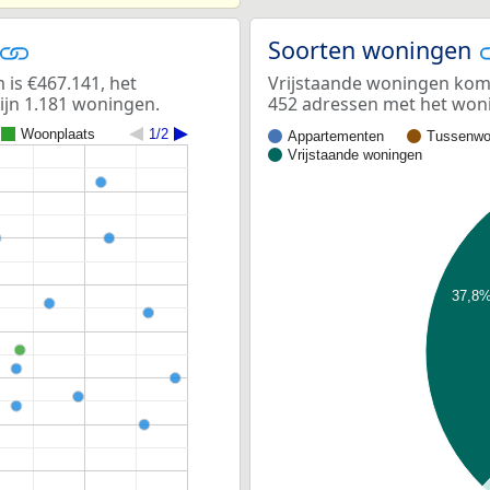
Soorten woningen
is €467.141, het
Vrijstaande woningen kome
ijn 1.181 woningen.
452 adressen met het woni
Woonplaats
1/2
Appartementen
Tussenwo
Vrijstaande woningen
37,8