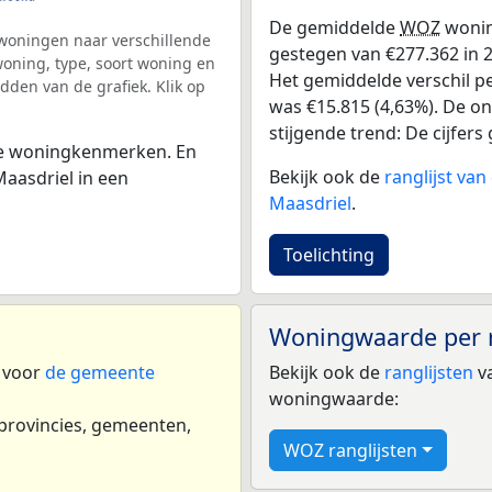
De gemiddelde
WOZ
wonin
woningen naar verschillende
gestegen van €277.362 in 20
ning, type, soort woning en
Het gemiddelde verschil pe
dden van de grafiek. Klik op
was €15.815 (4,63%). De ont
stijgende trend: De cijfers 
 de woningkenmerken. En
Bekijk ook de
ranglijst va
aasdriel in een
Maasdriel
.
Toelichting
Woningwaarde per 
n voor
de gemeente
Bekijk ook de
ranglijsten
va
woningwaarde:
 provincies, gemeenten,
WOZ ranglijsten