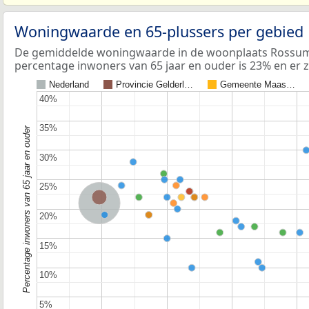
Woningwaarde en 65-plussers per gebied
De gemiddelde woningwaarde in de woonplaats Rossum 
percentage inwoners van 65 jaar en ouder is 23% en er z
Nederland
Provincie Gelderl…
Gemeente Maas…
40%
40%
35%
35%
Percentage inwoners van 65 jaar en ouder
30%
30%
25%
25%
Provincie Gelderland
Nederland
20%
20%
15%
15%
10%
10%
5%
5%