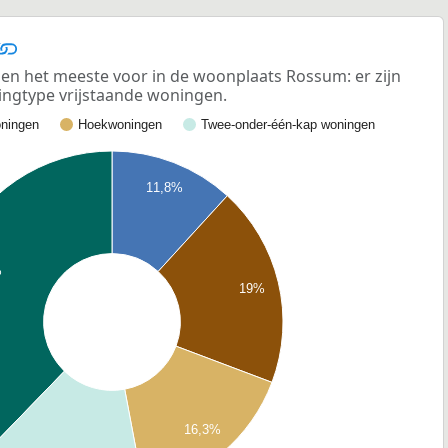
n het meeste voor in de woonplaats Rossum: er zijn
ngtype vrijstaande woningen.
ningen
Hoekwoningen
Twee-onder-één-kap woningen
11,8%
%
19%
16,3%