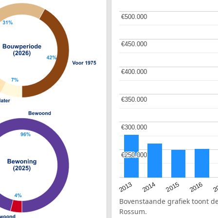
€500.000
€500.000
€450.000
€450.000
€400.000
€400.000
€350.000
€350.000
€300.000
€300.000
€250.000
€250.000
2015
2
2014
2016
2013
Bovenstaande grafiek toont 
Rossum.