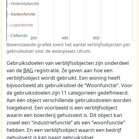
Onderwijsfunctie
Onderwijsfunctie
Kantoorfunctie
Kantoorfunctie
Logiesfunctie
Logiesfunctie
Celfunctie
Celfunctie
200
200
400
400
600
600
Bovenstaande grafiek toont het aantal verblijfsobjecten per
gebruiksdoel voor de woonplaats Ulrum.
Gebruiksdoelen van verblijfsobjecten zijn onderdeel
van de
BAG
registratie. Ze geven aan hoe een
verblijfsobject wordt gebruikt. Een woning heeft
bijvoorbeeld als gebruiksdoel de “Woonfunctie”. Voor
de gebruiksdoelen zijn 11 categorieën gedefinieerd.
Aan één object verschillende gebruiksdoelen worden
toegekend. Een voorbeeld is een verblijfsobject
waarin een boerderij gehuisvest is. Dit object kan
zowel een “industriefunctie” als een “woonfunctie”
hebben. En een verblijfsobject waarin een bedrijf
gehuisvest is kan naast gebruiksdoel