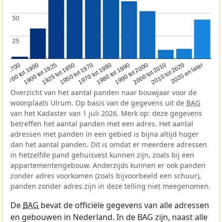
50
50
25
25
1950 tot 1970
1990 tot 2000
1900 tot 1925
2020 en later
1970 tot 1980
oor 1700
2000 tot 2010
1925 tot 1950
1980 tot 1990
1700 tot 1900
2010 tot 2020
Overzicht van het aantal panden naar bouwjaar voor de
woonplaats Ulrum. Op basis van de gegevens uit de
BAG
van het Kadaster van 1 juli 2026. Merk op: deze gegevens
betreffen het aantal panden met een adres. Het aantal
adressen met panden in een gebied is bijna altijd hoger
dan het aantal panden. Dit is omdat er meerdere adressen
in hetzelfde pand gehuisvest kunnen zijn, zoals bij een
appartementengebouw. Anderzijds kunnen er ook panden
zonder adres voorkomen (zoals bijvoorbeeld een schuur),
panden zonder adres zijn in deze telling niet meegenomen.
De
BAG
bevat de officiële gegevens van alle adressen
en gebouwen in Nederland. In de BAG zijn, naast alle