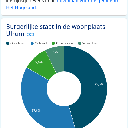
leeftijdsgegevens in de
download voor de gemeente
Het Hogeland
.
Burgerlijke staat in de woonplaats
Ulrum
Ongehuwd
Gehuwd
Gescheiden
Verweduwd
7,2%
9,5%
45,6%
37,6%