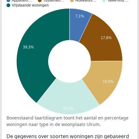
Appartem…
Tussenwo…
Hoekwoni…
Twee-ond…
Vrijstaande woningen
7,1%
17,8%
39,3%
15,5%
20,3%
Bovenstaand taartdiagram toont het aantal en percentage
woningen naar type in de woonplaats Ulrum.
De gegevens over soorten woningen zijn gebaseerd