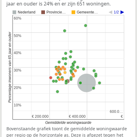
jaar en ouder is 24% en er zijn 651 woningen.
Nederland
Provincie…
Gemeente…
1/2
60%
60%
Percentage inwoners van 65 jaar en ouder
50%
50%
40%
40%
30%
30%
Nederland
20%
20%
10%
10%
600.0…
600.0…
€ 200.000
€ 200.000
€ 400.000
€ 400.000
€
€
Gemiddelde woningwaarde
Bovenstaande grafiek toont de gemiddelde woningwaarde
per regio op de horizontale as. Deze is afgezet tegen het