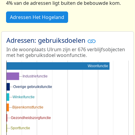
4% van de adressen ligt buiten de bebouwde kom.
Adressen Het Hogeland
Adressen: gebruiksdoelen
In de woonplaats Ulrum zijn er 676 verblijfsobjecten
met het gebruiksdoel woonfunctie.
Woonfunctie
Industriefunctie
Industriefunctie
Overige gebruiksfunctie
Overige gebruiksfunctie
Winkelfunctie
Winkelfunctie
Bijeenkomstfunctie
Bijeenkomstfunctie
Gezondheidszorgfunctie
Gezondheidszorgfunctie
Sportfunctie
Sportfunctie