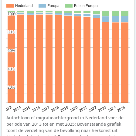
Nederland
Europa
Buiten Europa
100%
100%
80%
80%
60%
60%
40%
40%
20%
20%
2015
2014
2021
2013
2020
2019
2018
2025
2017
2024
2023
2016
2022
Autochtoon of migratieachtergrond in Nederland voor de
periode van 2013 tot en met 2025: Bovenstaande grafiek
toont de verdeling van de bevolking naar herkomst uit