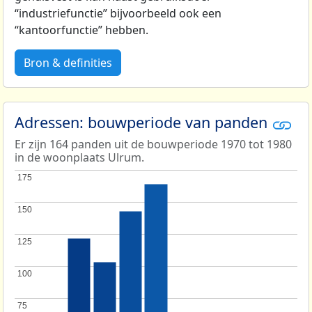
“industriefunctie” bijvoorbeeld ook een
“kantoorfunctie” hebben.
Bron & definities
Adressen: bouwperiode van panden
Er zijn 164 panden uit de bouwperiode 1970 tot 1980
in de woonplaats Ulrum.
175
175
150
150
125
125
100
100
75
75