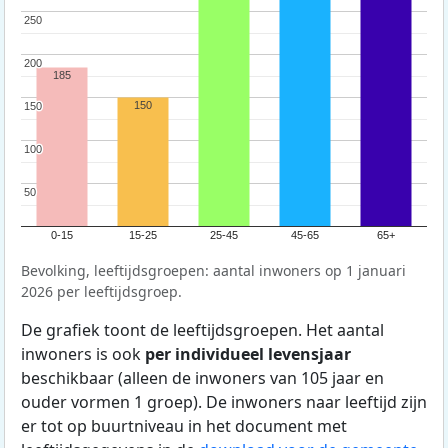
250
250
200
200
185
150
150
150
100
100
50
50
0-15
15-25
25-45
45-65
65+
Bevolking, leeftijdsgroepen: aantal inwoners op 1 januari
2026 per leeftijdsgroep.
De grafiek toont de leeftijdsgroepen. Het aantal
inwoners is ook
per individueel levensjaar
beschikbaar (alleen de inwoners van 105 jaar en
ouder vormen 1 groep). De inwoners naar leeftijd zijn
er tot op buurtniveau in het document met