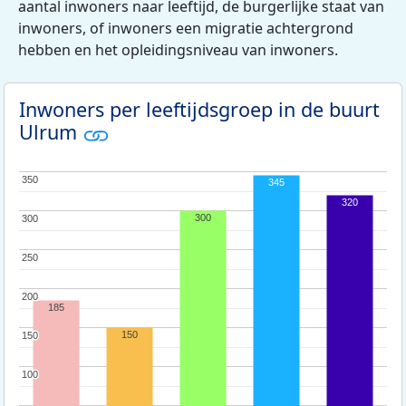
aantal inwoners naar leeftijd, de burgerlijke staat van
inwoners, of inwoners een migratie achtergrond
hebben en het opleidingsniveau van inwoners.
Inwoners per leeftijdsgroep in de buurt
Ulrum
350
350
345
320
300
300
300
250
250
200
200
185
150
150
150
100
100