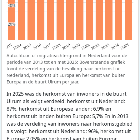
40%
40%
20%
20%
2015
2014
2021
2013
2020
2019
2018
2025
2017
2024
2023
2016
2022
Autochtoon of migratieachtergrond in Nederland voor de
periode van 2013 tot en met 2025: Bovenstaande grafiek
toont de verdeling van de bevolking naar herkomst uit
Nederland, herkomst uit Europa en herkomst van buiten
Europa in de buurt Ulrum per jaar.
In 2025 was de herkomst van inwoners in de buurt
Ulrum als volgt verdeeld: herkomst uit Nederland:
87%, herkomst uit Europese landen: 6,9% en
herkomst uit landen buiten Europa: 5,7% En in 2013
was de verdeling van inwoners naar herkomstgebied
als volgt: herkomst uit Nederland: 96%, herkomst uit
Europa: 2,05% en herkomst van buiten Europa: