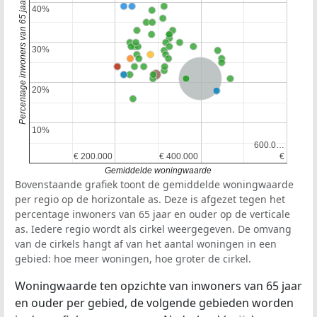
Percentage inwoners van 65 jaar en ouder
40%
40%
30%
30%
Nederland
20%
20%
10%
10%
600.0…
600.0…
€ 200.000
€ 200.000
€ 400.000
€ 400.000
€
€
Gemiddelde woningwaarde
Bovenstaande grafiek toont de gemiddelde woningwaarde
per regio op de horizontale as. Deze is afgezet tegen het
percentage inwoners van 65 jaar en ouder op de verticale
as. Iedere regio wordt als cirkel weergegeven. De omvang
van de cirkels hangt af van het aantal woningen in een
gebied: hoe meer woningen, hoe groter de cirkel.
Woningwaarde ten opzichte van inwoners van 65 jaar
en ouder per gebied, de volgende gebieden worden