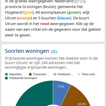
in de grafiek weergegeven: Nederland (
grijs
),
provincie Groningen (
bruin
), gemeente Het
Hogeland (
geel
), 44 woonplaatsen (
groen
), wijk
Ulrum (
oranje
) en 5 buurten (
blauw
). De buurt
Ulrum wordt in het
rood
weergegeven. Klik op de
naam van een cirkel om de gegevens voor dat gebied
weer te geven.
Soorten woningen
Vrijstaande woningen komen het meeste voor in de
buurt Ulrum: er zijn 244 adressen met het
woningtype vrijstaande woningen.
Appartem…
Tussenwo…
Hoekwoni…
Twee-ond…
Vrijstaande woningen
7,4%
18,4%