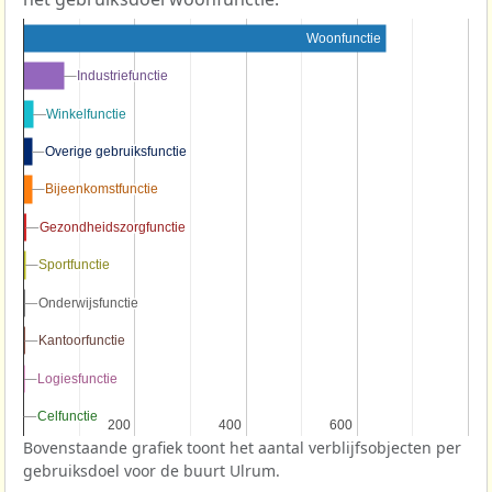
Woonfunctie
Industriefunctie
Industriefunctie
Winkelfunctie
Winkelfunctie
Overige gebruiksfunctie
Overige gebruiksfunctie
Bijeenkomstfunctie
Bijeenkomstfunctie
Gezondheidszorgfunctie
Gezondheidszorgfunctie
Sportfunctie
Sportfunctie
Onderwijsfunctie
Onderwijsfunctie
Kantoorfunctie
Kantoorfunctie
Logiesfunctie
Logiesfunctie
Celfunctie
Celfunctie
200
200
400
400
600
600
Bovenstaande grafiek toont het aantal verblijfsobjecten per
gebruiksdoel voor de buurt Ulrum.