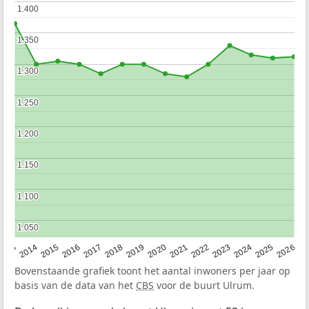
1.400
1.400
1.350
1.350
1.300
1.300
1.250
1.250
1.200
1.200
1.150
1.150
1.100
1.100
1.050
1.050
2022
2015
2021
2014
2020
2013
2026
2019
2025
2018
2024
2017
2023
2016
Bovenstaande grafiek toont het aantal inwoners per jaar op
basis van de data van het
CBS
voor de buurt Ulrum.