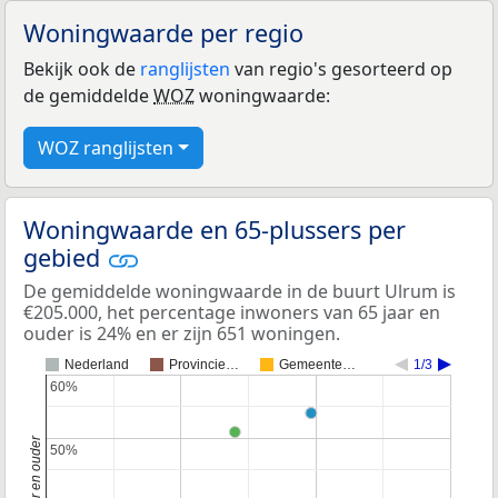
Woningwaarde per regio
Bekijk ook de
ranglijsten
van regio's gesorteerd op
de gemiddelde
WOZ
woningwaarde:
WOZ ranglijsten
Woningwaarde en 65-plussers per
gebied
De gemiddelde woningwaarde in de buurt Ulrum is
€205.000, het percentage inwoners van 65 jaar en
ouder is 24% en er zijn 651 woningen.
Nederland
Provincie…
Gemeente…
1/3
60%
60%
50%
50%