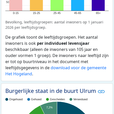
50
50
0-15
15-25
25-45
45-65
65+
Bevolking, leeftijdsgroepen: aantal inwoners op 1 januari
2026 per leeftijdsgroep.
De grafiek toont de leeftijdsgroepen. Het aantal
inwoners is ook
per individueel levensjaar
beschikbaar (alleen de inwoners van 105 jaar en
ouder vormen 1 groep). De inwoners naar leeftijd zijn
er tot op buurtniveau in het document met
leeftijdsgegevens in de
download voor de gemeente
Het Hogeland
.
Burgerlijke staat in de buurt Ulrum
Ongehuwd
Gehuwd
Gescheiden
Verweduwd
7,2%