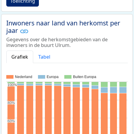
Toelichting
Inwoners naar land van herkomst per
jaar
Gegevens over de herkomstgebieden van de
inwoners in de buurt Ulrum.
Grafiek
Tabel
Nederland
Europa
Buiten Europa
100%
100%
80%
80%
60%
60%