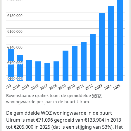
€200.000
€200.000
€180.000
€180.000
€160.000
€160.000
€140.000
€140.000
€120.000
€120.000
€100.000
€100.000
2015
2021
2014
2020
2013
2019
2025
2018
2024
2017
2023
2016
2022
Bovenstaande grafiek toont de gemiddelde
WOZ
woningwaarde per jaar in de buurt Ulrum.
De gemiddelde
WOZ
woningwaarde in de buurt
Ulrum is met €71.096 gegroeid van €133.904 in 2013
tot €205.000 in 2025 (dat is een stijging van 53%). Het