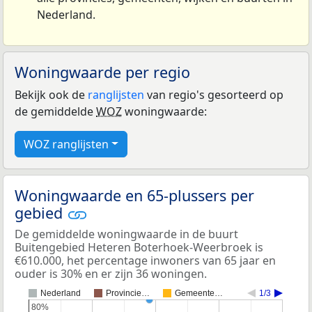
Nederland.
Woningwaarde per regio
Bekijk ook de
ranglijsten
van regio's gesorteerd op
de gemiddelde
WOZ
woningwaarde:
WOZ ranglijsten
Woningwaarde en 65-plussers per
gebied
De gemiddelde woningwaarde in de buurt
Buitengebied Heteren Boterhoek-Weerbroek is
€610.000, het percentage inwoners van 65 jaar en
ouder is 30% en er zijn 36 woningen.
Nederland
Provincie…
Gemeente…
1/3
80%
80%