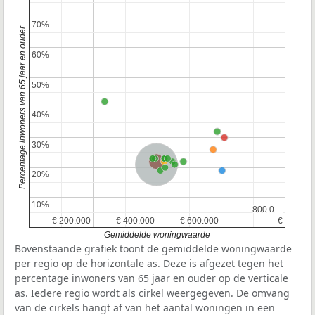
70%
70%
Percentage inwoners van 65 jaar en ouder
60%
60%
50%
50%
40%
40%
30%
30%
Provincie Gelderland
Nederland
20%
20%
10%
10%
800.0…
800.0…
€ 200.000
€ 200.000
€ 400.000
€ 400.000
€ 600.000
€ 600.000
€
€
Gemiddelde woningwaarde
Bovenstaande grafiek toont de gemiddelde woningwaarde
per regio op de horizontale as. Deze is afgezet tegen het
percentage inwoners van 65 jaar en ouder op de verticale
as. Iedere regio wordt als cirkel weergegeven. De omvang
van de cirkels hangt af van het aantal woningen in een