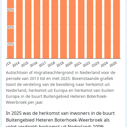
60%
60%
40%
40%
20%
20%
2015
2014
2021
2013
2020
2019
2018
2025
2017
2024
2023
2016
2022
Autochtoon of migratieachtergrond in Nederland voor de
periode van 2013 tot en met 2025: Bovenstaande grafiek
toont de verdeling van de bevolking naar herkomst uit
Nederland, herkomst uit Europa en herkomst van buiten
Europa in de buurt Buitengebied Heteren Boterhoek-
Weerbroek per jaar.
In 2025 was de herkomst van inwoners in de buurt
Buitengebied Heteren Boterhoek-Weerbroek als
volgt verdeeld: herkomst uit Nederland: 100%,