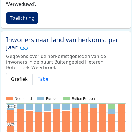
‘Verweduwd‘.
Toelichting
Inwoners naar land van herkomst per
jaar
Gegevens over de herkomstgebieden van de
inwoners in de buurt Buitengebied Heteren
Boterhoek-Weerbroek.
Grafiek
Tabel
Nederland
Europa
Buiten Europa
100%
100%
80%
80%