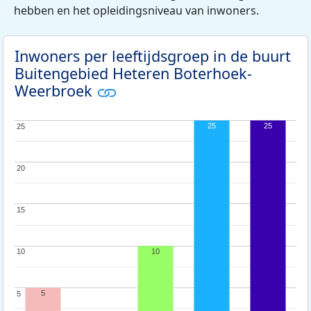
hebben en het opleidingsniveau van inwoners.
Inwoners per leeftijdsgroep in de buurt
Buitengebied Heteren Boterhoek-
Weerbroek
25
25
25
25
20
20
15
15
10
10
10
5
5
5