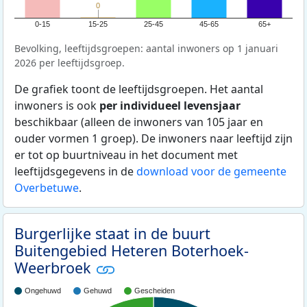
0
0
0-15
15-25
25-45
45-65
65+
Bevolking, leeftijdsgroepen: aantal inwoners op 1 januari
2026 per leeftijdsgroep.
De grafiek toont de leeftijdsgroepen. Het aantal
inwoners is ook
per individueel levensjaar
beschikbaar (alleen de inwoners van 105 jaar en
ouder vormen 1 groep). De inwoners naar leeftijd zijn
er tot op buurtniveau in het document met
leeftijdsgegevens in de
download voor de gemeente
Overbetuwe
.
Burgerlijke staat in de buurt
Buitengebied Heteren Boterhoek-
Weerbroek
Ongehuwd
Gehuwd
Gescheiden