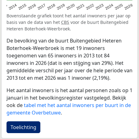
2022
2015
2021
2014
2020
2013
2026
2019
2025
2018
2024
2017
2023
2016
Bovenstaande grafiek toont het aantal inwoners per jaar op
basis van de data van het
CBS
voor de buurt Buitengebied
Heteren Boterhoek-Weerbroek.
De bevolking van de buurt Buitengebied Heteren
Boterhoek-Weerbroek is met 19 inwoners
toegenomen van 65 inwoners in 2013 tot 84
inwoners in 2026 (dat is een stijging van 29%). Het
gemiddelde verschil per jaar over de hele periode van
2013 tot en met 2026 was 1 inwoner (2,19%).
Het aantal inwoners is het aantal personen zoals op 1
januari in het bevolkingsregister vastgelegd. Bekijk
ook de
tabel met het aantal inwoners per buurt in de
gemeente Overbetuwe
.
Toelichting