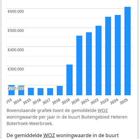
€600.000
€600.000
€500.000
€500.000
€400.000
€400.000
€300.000
€300.000
€200.000
€200.000
2015
2021
2014
2020
2013
2019
2025
2018
2024
2017
2023
2016
2022
Bovenstaande grafiek toont de gemiddelde
WOZ
woningwaarde per jaar in de buurt Buitengebied Heteren
Boterhoek-Weerbroek.
De gemiddelde
WOZ
woningwaarde in de buurt