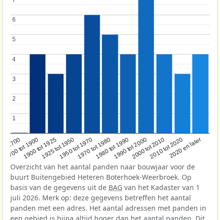
6
6
5
5
4
4
3
3
2
2
1
1
1950 tot 1970
1990 tot 2000
1900 tot 1925
2020 en later
1970 tot 1980
oor 1700
2000 tot 2010
1925 tot 1950
1980 tot 1990
1700 tot 1900
2010 tot 2020
Overzicht van het aantal panden naar bouwjaar voor de
buurt Buitengebied Heteren Boterhoek-Weerbroek. Op
basis van de gegevens uit de
BAG
van het Kadaster van 1
juli 2026. Merk op: deze gegevens betreffen het aantal
panden met een adres. Het aantal adressen met panden in
een gebied is bijna altijd hoger dan het aantal panden. Dit