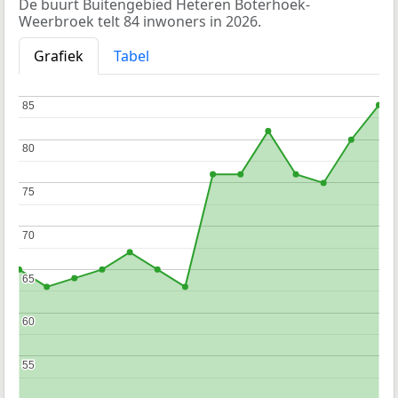
De buurt Buitengebied Heteren Boterhoek-
Weerbroek telt 84 inwoners in 2026.
Grafiek
Tabel
85
85
80
80
75
75
70
70
65
65
60
60
55
55