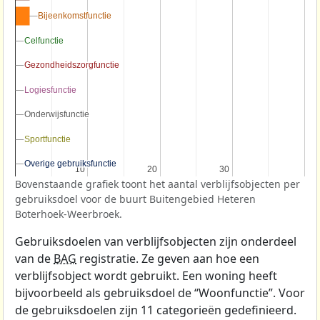
Bijeenkomstfunctie
Bijeenkomstfunctie
Celfunctie
Celfunctie
Gezondheidszorgfunctie
Gezondheidszorgfunctie
Logiesfunctie
Logiesfunctie
Onderwijsfunctie
Onderwijsfunctie
Sportfunctie
Sportfunctie
Overige gebruiksfunctie
Overige gebruiksfunctie
10
10
20
20
30
30
Bovenstaande grafiek toont het aantal verblijfsobjecten per
gebruiksdoel voor de buurt Buitengebied Heteren
Boterhoek-Weerbroek.
Gebruiksdoelen van verblijfsobjecten zijn onderdeel
van de
BAG
registratie. Ze geven aan hoe een
verblijfsobject wordt gebruikt. Een woning heeft
bijvoorbeeld als gebruiksdoel de “Woonfunctie”. Voor
de gebruiksdoelen zijn 11 categorieën gedefinieerd.