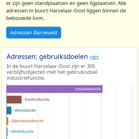
er zijn geen standplaatsen en geen ligplaatsen. Alle
adressen in buurt Harselaar-Oost liggen binnen de
bebouwde kom.
Adressen Barneveld
Adressen: gebruiksdoelen
In de buurt Harselaar-Oost zijn er 305
verblijfsobjecten met het gebruiksdoel
industriefunctie.
Industriefunctie
Kantoorfunctie
Kantoorfunctie
Woonfunctie
Woonfunctie
Bijeenkomstfunctie
Bijeenkomstfunctie
Winkelfunctie
Winkelfunctie