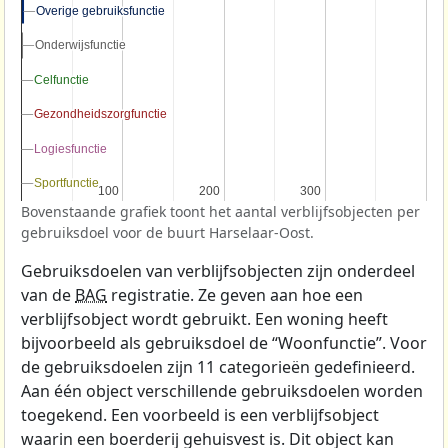
Overige gebruiksfunctie
Overige gebruiksfunctie
Onderwijsfunctie
Onderwijsfunctie
Celfunctie
Celfunctie
Gezondheidszorgfunctie
Gezondheidszorgfunctie
Logiesfunctie
Logiesfunctie
Sportfunctie
Sportfunctie
100
100
200
200
300
300
Bovenstaande grafiek toont het aantal verblijfsobjecten per
gebruiksdoel voor de buurt Harselaar-Oost.
Gebruiksdoelen van verblijfsobjecten zijn onderdeel
van de
BAG
registratie. Ze geven aan hoe een
verblijfsobject wordt gebruikt. Een woning heeft
bijvoorbeeld als gebruiksdoel de “Woonfunctie”. Voor
de gebruiksdoelen zijn 11 categorieën gedefinieerd.
Aan één object verschillende gebruiksdoelen worden
toegekend. Een voorbeeld is een verblijfsobject
waarin een boerderij gehuisvest is. Dit object kan