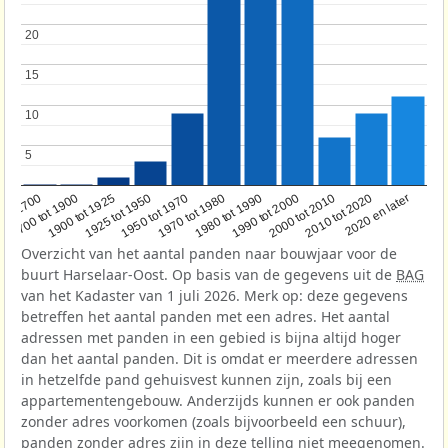
20
20
15
15
10
10
5
5
1950 tot 1970
1990 tot 2000
1900 tot 1925
2020 en later
1970 tot 1980
oor 1700
2000 tot 2010
1925 tot 1950
1980 tot 1990
1700 tot 1900
2010 tot 2020
Overzicht van het aantal panden naar bouwjaar voor de
buurt Harselaar-Oost. Op basis van de gegevens uit de
BAG
van het Kadaster van 1 juli 2026. Merk op: deze gegevens
betreffen het aantal panden met een adres. Het aantal
adressen met panden in een gebied is bijna altijd hoger
dan het aantal panden. Dit is omdat er meerdere adressen
in hetzelfde pand gehuisvest kunnen zijn, zoals bij een
appartementengebouw. Anderzijds kunnen er ook panden
zonder adres voorkomen (zoals bijvoorbeeld een schuur),
panden zonder adres zijn in deze telling niet meegenomen.