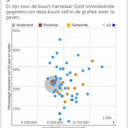
Er zijn voor de buurt Harselaar-Oost onvoldoende
gegevens om deze buurt zelf in de grafiek weer te
geven.
Nederland
Provincie…
Gemeente…
1/2
50%
50%
Percentage inwoners van 65 jaar en ouder
40%
40%
30%
30%
Provincie Gelderland
Nederland
20%
20%
10%
10%
1.000…
1.000…
€ 250.000
€ 250.000
€ 500.000
€ 500.000
€ 750.000
€ 750.000
€
€