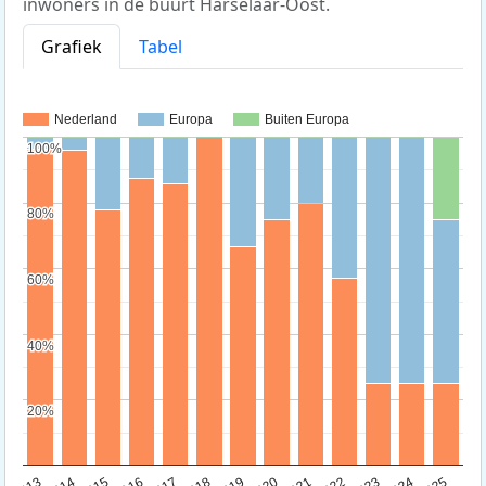
inwoners in de buurt Harselaar-Oost.
Grafiek
Tabel
Nederland
Europa
Buiten Europa
100%
100%
80%
80%
60%
60%
40%
40%
20%
20%