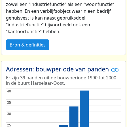
zowel een “industriefunctie” als een “woonfunctie”
hebben. En een verblijfsobject waarin een bedrijf
gehuisvest is kan naast gebruiksdoel
“industriefunctie” bijvoorbeeld ook een
“kantoorfunctie” hebben.
Bron & definities
Adressen: bouwperiode van panden
Er zijn 39 panden uit de bouwperiode 1990 tot 2000
in de buurt Harselaar-Oost.
40
40
35
35
30
30
25
25