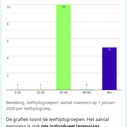
10
10
10
8
8
6
6
5
4
4
2
2
0
0
0
0
0
0
0-15
15-25
25-45
45-65
65+
Bevolking, leeftijdsgroepen: aantal inwoners op 1 januari
2026 per leeftijdsgroep.
De grafiek toont de leeftijdsgroepen. Het aantal
inwoners is ook
per individueel levensjaar