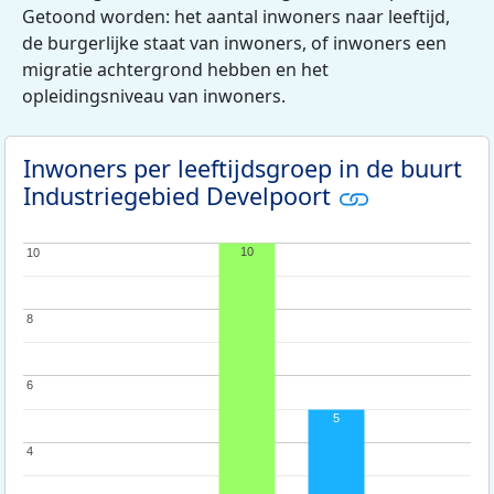
Getoond worden: het aantal inwoners naar leeftijd,
de burgerlijke staat van inwoners, of inwoners een
migratie achtergrond hebben en het
opleidingsniveau van inwoners.
Inwoners per leeftijdsgroep in de buurt
Industriegebied Develpoort
10
10
10
8
8
6
6
5
4
4