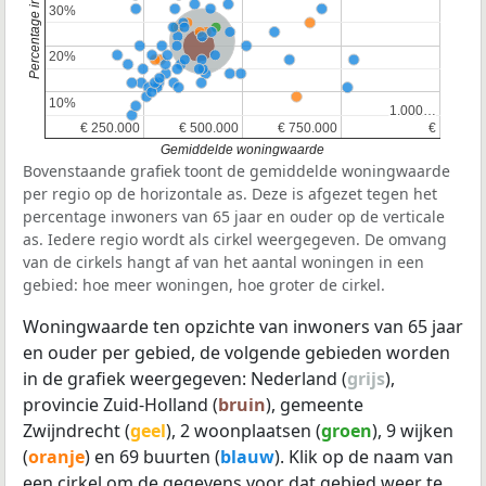
30%
30%
Nederland
Provincie Zuid-Holland
20%
20%
10%
10%
1.000…
1.000…
€ 250.000
€ 250.000
€ 500.000
€ 500.000
€ 750.000
€ 750.000
€
€
Gemiddelde woningwaarde
Bovenstaande grafiek toont de gemiddelde woningwaarde
per regio op de horizontale as. Deze is afgezet tegen het
percentage inwoners van 65 jaar en ouder op de verticale
as. Iedere regio wordt als cirkel weergegeven. De omvang
van de cirkels hangt af van het aantal woningen in een
gebied: hoe meer woningen, hoe groter de cirkel.
Woningwaarde ten opzichte van inwoners van 65 jaar
en ouder per gebied, de volgende gebieden worden
in de grafiek weergegeven: Nederland (
grijs
),
provincie Zuid-Holland (
bruin
), gemeente
Zwijndrecht (
geel
), 2 woonplaatsen (
groen
), 9 wijken
(
oranje
) en 69 buurten (
blauw
). Klik op de naam van
een cirkel om de gegevens voor dat gebied weer te