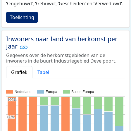
‘Ongehuwd‘, ‘Gehuwd‘, ‘Gescheiden‘ en ‘Verweduwd‘.
Toelichting
Inwoners naar land van herkomst per
jaar
Gegevens over de herkomstgebieden van de
inwoners in de buurt Industriegebied Develpoort.
Grafiek
Tabel
Nederland
Europa
Buiten Europa
100%
100%
80%
80%