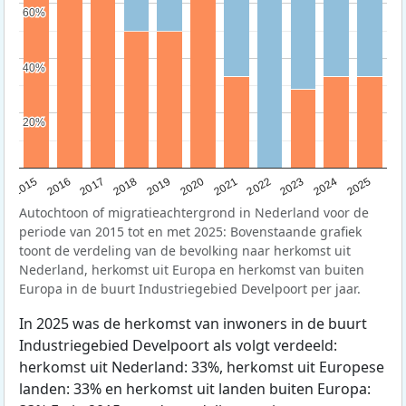
60%
60%
40%
40%
20%
20%
2019
2022
2017
2025
2020
2015
2023
2018
2021
2016
2024
Autochtoon of migratieachtergrond in Nederland voor de
periode van 2015 tot en met 2025: Bovenstaande grafiek
toont de verdeling van de bevolking naar herkomst uit
Nederland, herkomst uit Europa en herkomst van buiten
Europa in de buurt Industriegebied Develpoort per jaar.
In 2025 was de herkomst van inwoners in de buurt
Industriegebied Develpoort als volgt verdeeld:
herkomst uit Nederland: 33%, herkomst uit Europese
landen: 33% en herkomst uit landen buiten Europa: