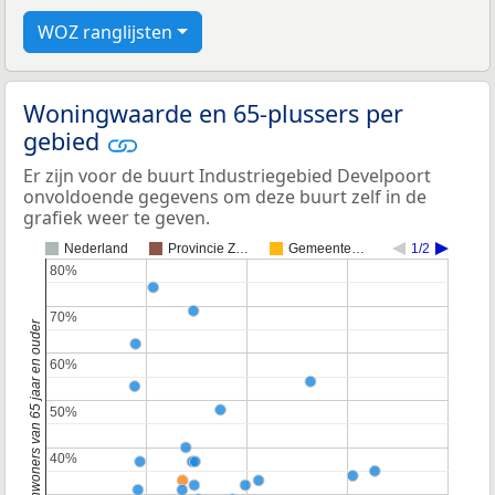
WOZ ranglijsten
Woningwaarde en 65-plussers per
gebied
Er zijn voor de buurt Industriegebied Develpoort
onvoldoende gegevens om deze buurt zelf in de
grafiek weer te geven.
Nederland
Provincie Z…
Gemeente…
1/2
80%
80%
70%
70%
Percentage inwoners van 65 jaar en ouder
60%
60%
50%
50%
40%
40%