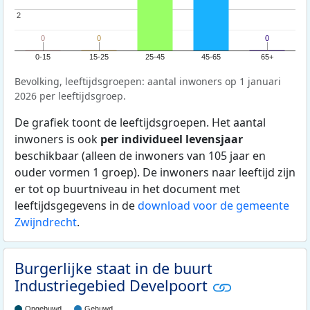
2
2
0
0
0
0
0
0
0-15
15-25
25-45
45-65
65+
Bevolking, leeftijdsgroepen: aantal inwoners op 1 januari
2026 per leeftijdsgroep.
De grafiek toont de leeftijdsgroepen. Het aantal
inwoners is ook
per individueel levensjaar
beschikbaar (alleen de inwoners van 105 jaar en
ouder vormen 1 groep). De inwoners naar leeftijd zijn
er tot op buurtniveau in het document met
leeftijdsgegevens in de
download voor de gemeente
Zwijndrecht
.
Burgerlijke staat in de buurt
Industriegebied Develpoort
Ongehuwd
Gehuwd