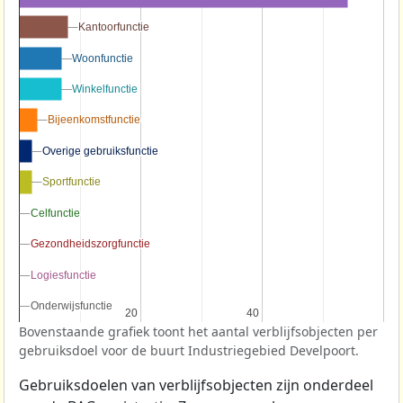
Kantoorfunctie
Kantoorfunctie
Woonfunctie
Woonfunctie
Winkelfunctie
Winkelfunctie
Bijeenkomstfunctie
Bijeenkomstfunctie
Overige gebruiksfunctie
Overige gebruiksfunctie
Sportfunctie
Sportfunctie
Celfunctie
Celfunctie
Gezondheidszorgfunctie
Gezondheidszorgfunctie
Logiesfunctie
Logiesfunctie
Onderwijsfunctie
Onderwijsfunctie
20
20
40
40
Bovenstaande grafiek toont het aantal verblijfsobjecten per
gebruiksdoel voor de buurt Industriegebied Develpoort.
Gebruiksdoelen van verblijfsobjecten zijn onderdeel