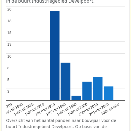
in de buurt Industriegebied Develpoort.
20
20
18
18
15
15
13
13
10
10
8
8
5
5
3
3
1950 tot 1970
1990 tot 2000
1900 tot 1925
2020 en later
1970 tot 1980
oor 1700
2000 tot 2010
1925 tot 1950
1980 tot 1990
1700 tot 1900
2010 tot 2020
Overzicht van het aantal panden naar bouwjaar voor de
buurt Industriegebied Develpoort. Op basis van de