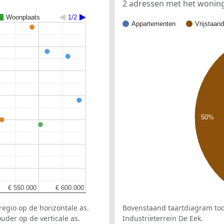
2 adressen met het wonin
Woonplaats
1/2
Appartementen
Vrijstaan
50%
€ 550.000
€ 550.000
€ 600.000
€ 600.000
egio op de horizontale as.
Bovenstaand taartdiagram too
uder op de verticale as.
Industrieterrein De Eek.