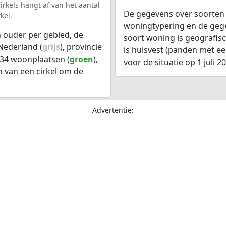
rkels hangt af van het aantal
De gegevens over soorten
kel.
woningtypering en de gegev
 ouder per gebied, de
soort woning is geografis
Nederland (
grijs
), provincie
is huisvest (panden met e
, 34 woonplaatsen (
groen
),
voor de situatie op 1 juli 2
m van een cirkel om de
Advertentie: