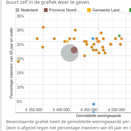
buurt zelf in de grafiek weer te geven.
Nederland
Provincie Noord-…
Gemeente Land…
35%
35%
Percentage inwoners van 65 jaar en ouder
30%
30%
25%
25%
Provincie Noord-Brabant
Nederland
20%
20%
15%
15%
10%
10%
5%
5%
€ 350.000
€ 350.000
€ 400.000
€ 400.000
€ 450.000
€ 450.000
€ 500.000
€ 500.000
Gemiddelde woningwaarde
Bovenstaande grafiek toont de gemiddelde woningwaarde per r
Deze is afgezet tegen het percentage inwoners van 65 jaar en o