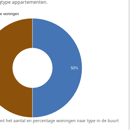
gtype appartementen.
de woningen
50%
nt het aantal en percentage woningen naar type in de buurt