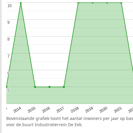
10
10
9
9
8
8
7
7
6
6
5
5
2017
20
2014
2019
2016
2021
2013
2018
2015
2020
Bovenstaande grafiek toont het aantal inwoners per jaar op ba
voor de buurt Industrieterrein De Eek.