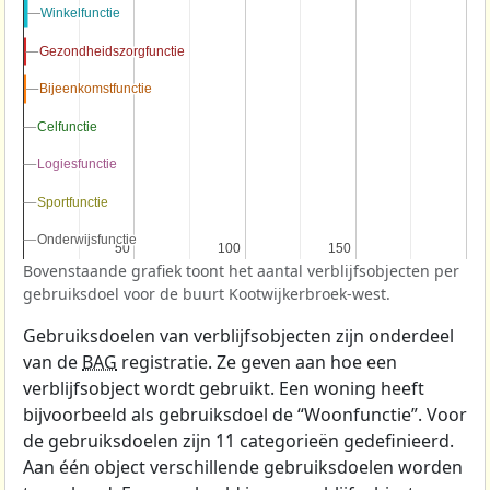
Winkelfunctie
Winkelfunctie
Gezondheidszorgfunctie
Gezondheidszorgfunctie
Bijeenkomstfunctie
Bijeenkomstfunctie
Celfunctie
Celfunctie
Logiesfunctie
Logiesfunctie
Sportfunctie
Sportfunctie
Onderwijsfunctie
Onderwijsfunctie
50
50
100
100
150
150
Bovenstaande grafiek toont het aantal verblijfsobjecten per
gebruiksdoel voor de buurt Kootwijkerbroek-west.
Gebruiksdoelen van verblijfsobjecten zijn onderdeel
van de
BAG
registratie. Ze geven aan hoe een
verblijfsobject wordt gebruikt. Een woning heeft
bijvoorbeeld als gebruiksdoel de “Woonfunctie”. Voor
de gebruiksdoelen zijn 11 categorieën gedefinieerd.
Aan één object verschillende gebruiksdoelen worden