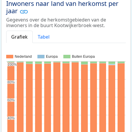
Inwoners naar land van herkomst per
jaar
Gegevens over de herkomstgebieden van de
inwoners in de buurt Kootwijkerbroek-west.
Grafiek
Tabel
Nederland
Europa
Buiten Europa
100%
100%
80%
80%
60%
60%
40%
40%