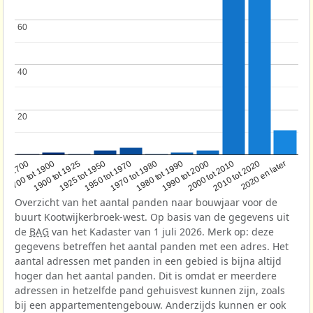
60
60
40
40
20
20
1950 tot 1970
1990 tot 2000
1900 tot 1925
2020 en later
1970 tot 1980
oor 1700
2000 tot 2010
1925 tot 1950
1980 tot 1990
1700 tot 1900
2010 tot 2020
Overzicht van het aantal panden naar bouwjaar voor de
buurt Kootwijkerbroek-west. Op basis van de gegevens uit
de
BAG
van het Kadaster van 1 juli 2026. Merk op: deze
gegevens betreffen het aantal panden met een adres. Het
aantal adressen met panden in een gebied is bijna altijd
hoger dan het aantal panden. Dit is omdat er meerdere
adressen in hetzelfde pand gehuisvest kunnen zijn, zoals
bij een appartementengebouw. Anderzijds kunnen er ook