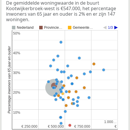
De gemiddelde woningwaarde in de buurt
Kootwijkerbroek-west is €547.000, het percentage
inwoners van 65 jaar en ouder is 2% en er zijn 147
woningen.
Nederland
Provincie…
Gemeente…
1/3
50%
50%
Percentage inwoners van 65 jaar en ouder
40%
40%
30%
30%
Provincie Gelderland
Nederland
20%
20%
10%
10%
1.000…
1.000…
€ 250.000
€ 250.000
€ 500.000
€ 500.000
€ 750.000
€ 750.000
€
€