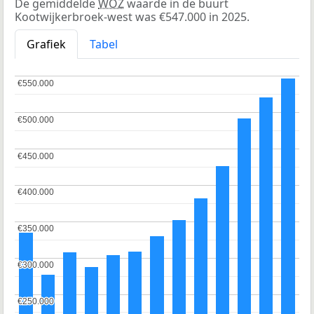
De gemiddelde
WOZ
waarde in de buurt
Kootwijkerbroek-west was €547.000 in 2025.
Grafiek
Tabel
€550.000
€550.000
€500.000
€500.000
€450.000
€450.000
€400.000
€400.000
€350.000
€350.000
€300.000
€300.000
€250.000
€250.000