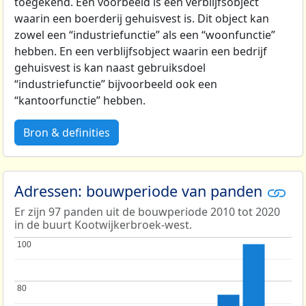
toegekend. Een voorbeeld is een verblijfsobject
waarin een boerderij gehuisvest is. Dit object kan
zowel een “industriefunctie” als een “woonfunctie”
hebben. En een verblijfsobject waarin een bedrijf
gehuisvest is kan naast gebruiksdoel
“industriefunctie” bijvoorbeeld ook een
“kantoorfunctie” hebben.
Bron & definities
Adressen: bouwperiode van panden
Er zijn 97 panden uit de bouwperiode 2010 tot 2020
in de buurt Kootwijkerbroek-west.
100
100
80
80