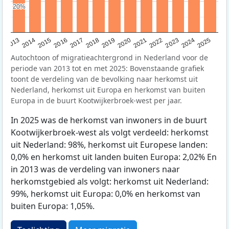
20%
20%
2015
2014
2021
2013
2020
2019
2018
2025
2017
2024
2023
2016
2022
Autochtoon of migratieachtergrond in Nederland voor de
periode van 2013 tot en met 2025: Bovenstaande grafiek
toont de verdeling van de bevolking naar herkomst uit
Nederland, herkomst uit Europa en herkomst van buiten
Europa in de buurt Kootwijkerbroek-west per jaar.
In 2025 was de herkomst van inwoners in de buurt
Kootwijkerbroek-west als volgt verdeeld: herkomst
uit Nederland: 98%, herkomst uit Europese landen:
0,0% en herkomst uit landen buiten Europa: 2,02% En
in 2013 was de verdeling van inwoners naar
herkomstgebied als volgt: herkomst uit Nederland:
99%, herkomst uit Europa: 0,0% en herkomst van
buiten Europa: 1,05%.