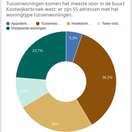
Tussenwoningen komen het meeste voor in de buurt
Kootwijkerbroek-west: er zijn 55 adressen met het
woningtype tussenwoningen.
Appartem…
Tussenwo…
Hoekwoni…
Twee-ond…
Vrijstaande woningen
5,3%
23,7%
36,2%
9,9%
25%