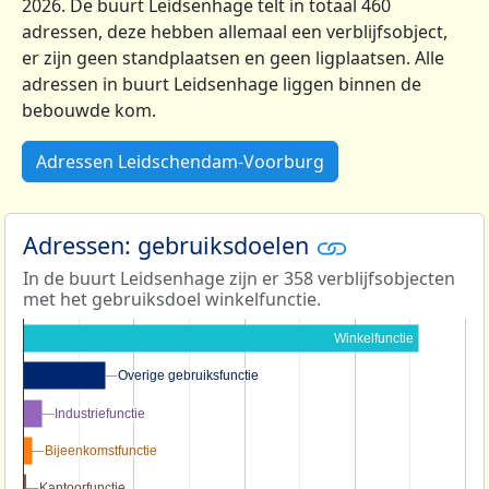
2026. De buurt Leidsenhage telt in totaal 460
adressen, deze hebben allemaal een verblijfsobject,
er zijn geen standplaatsen en geen ligplaatsen. Alle
adressen in buurt Leidsenhage liggen binnen de
bebouwde kom.
Adressen Leidschendam-Voorburg
Adressen: gebruiksdoelen
In de buurt Leidsenhage zijn er 358 verblijfsobjecten
met het gebruiksdoel winkelfunctie.
Winkelfunctie
Overige gebruiksfunctie
Overige gebruiksfunctie
Industriefunctie
Industriefunctie
Bijeenkomstfunctie
Bijeenkomstfunctie
Kantoorfunctie
Kantoorfunctie