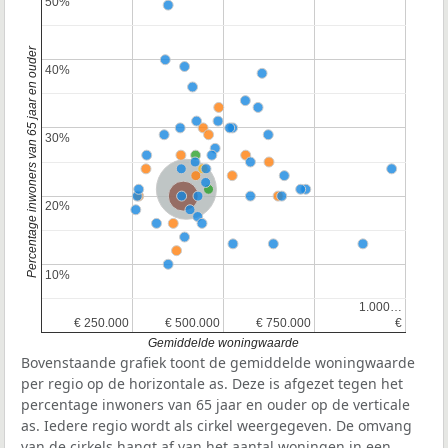
50%
50%
Percentage inwoners van 65 jaar en ouder
40%
40%
30%
30%
Nederland
Provincie Zuid-Holland
20%
20%
10%
10%
1.000…
1.000…
€ 250.000
€ 250.000
€ 500.000
€ 500.000
€ 750.000
€ 750.000
€
€
Gemiddelde woningwaarde
Bovenstaande grafiek toont de gemiddelde woningwaarde
per regio op de horizontale as. Deze is afgezet tegen het
percentage inwoners van 65 jaar en ouder op de verticale
as. Iedere regio wordt als cirkel weergegeven. De omvang
van de cirkels hangt af van het aantal woningen in een