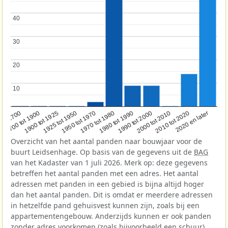
40
40
30
30
20
20
10
10
1950 tot 1970
1990 tot 2000
2020 en later
1900 tot 1925
1970 tot 1980
2000 tot 2010
oor 1700
1925 tot 1950
1980 tot 1990
2010 tot 2020
1700 tot 1900
Overzicht van het aantal panden naar bouwjaar voor de
buurt Leidsenhage. Op basis van de gegevens uit de
BAG
van het Kadaster van 1 juli 2026. Merk op: deze gegevens
betreffen het aantal panden met een adres. Het aantal
adressen met panden in een gebied is bijna altijd hoger
dan het aantal panden. Dit is omdat er meerdere adressen
in hetzelfde pand gehuisvest kunnen zijn, zoals bij een
appartementengebouw. Anderzijds kunnen er ook panden
zonder adres voorkomen (zoals bijvoorbeeld een schuur),