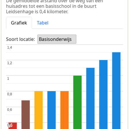
De gemiddelde afstand over de weg van een
huisadres tot een basisschool in de buurt
Leidsenhage is 0,4 kilometer.
Grafiek
Tabel
Soort locatie:
Basisonderwijs
1,4
1,4
1,2
1,2
1
1
0,8
0,8
0,6
0,6
0,4
0,4