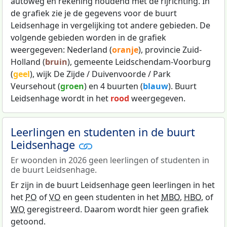
autoweg en rekening houdend met de rijrichting. In
de grafiek zie je de gegevens voor de buurt
Leidsenhage in vergelijking tot andere gebieden. De
volgende gebieden worden in de grafiek
weergegeven: Nederland (
oranje
), provincie Zuid-
Holland (
bruin
), gemeente Leidschendam-Voorburg
(
geel
), wijk De Zijde / Duivenvoorde / Park
Veursehout (
groen
) en 4 buurten (
blauw
). Buurt
Leidsenhage wordt in het
rood
weergegeven.
Leerlingen en studenten in de buurt
Leidsenhage
Er woonden in 2026 geen leerlingen of studenten in
de buurt Leidsenhage.
Er zijn in de buurt Leidsenhage geen leerlingen in het
het
PO
of
VO
en geen studenten in het
MBO
,
HBO
, of
WO
geregistreerd. Daarom wordt hier geen grafiek
getoond.