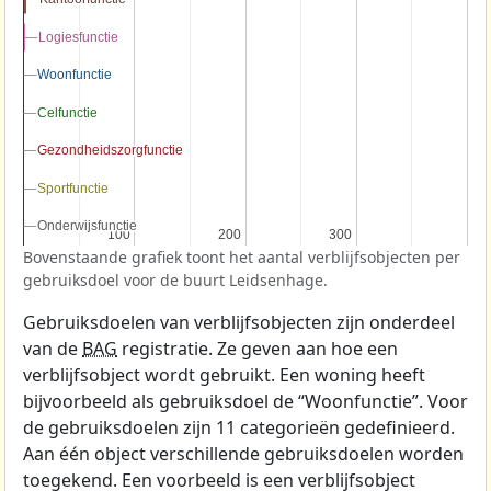
Logiesfunctie
Logiesfunctie
Woonfunctie
Woonfunctie
Celfunctie
Celfunctie
Gezondheidszorgfunctie
Gezondheidszorgfunctie
Sportfunctie
Sportfunctie
Onderwijsfunctie
Onderwijsfunctie
100
100
200
200
300
300
Bovenstaande grafiek toont het aantal verblijfsobjecten per
gebruiksdoel voor de buurt Leidsenhage.
Gebruiksdoelen van verblijfsobjecten zijn onderdeel
van de
BAG
registratie. Ze geven aan hoe een
verblijfsobject wordt gebruikt. Een woning heeft
bijvoorbeeld als gebruiksdoel de “Woonfunctie”. Voor
de gebruiksdoelen zijn 11 categorieën gedefinieerd.
Aan één object verschillende gebruiksdoelen worden
toegekend. Een voorbeeld is een verblijfsobject