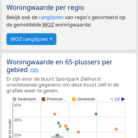
Woningwaarde per regio
Bekijk ook de
ranglijsten
van regio's gesorteerd op
de gemiddelde
WOZ
woningwaarde:
WOZ ranglijsten
Woningwaarde en 65-plussers per
gebied
Er zijn voor de buurt Sportpark Zielhorst
onvoldoende gegevens om deze buurt zelf in de
grafiek weer te geven.
Nederland
Provincie…
Gemeente…
1/2
35%
35%
30%
30%
25%
25%