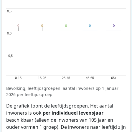
0,5
0,5
0
0
0
0
0
0
0
0
0
0
0,0
0,0
-0,5
-0,5
0-15
15-25
25-45
45-65
65+
Bevolking, leeftijdsgroepen: aantal inwoners op 1 januari
2026 per leeftijdsgroep.
De grafiek toont de leeftijdsgroepen. Het aantal
inwoners is ook
per individueel levensjaar
beschikbaar (alleen de inwoners van 105 jaar en
ouder vormen 1 groep). De inwoners naar leeftijd zijn