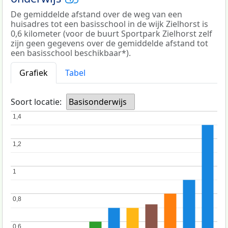
De gemiddelde afstand over de weg van een
huisadres tot een basisschool in de wijk Zielhorst is
0,6 kilometer (voor de buurt Sportpark Zielhorst zelf
zijn geen gegevens over de gemiddelde afstand tot
een basisschool beschikbaar*).
Grafiek
Tabel
Soort locatie:
Basisonderwijs
1,4
1,4
1,2
1,2
1
1
0,8
0,8
0,6
0,6