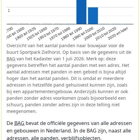
1
1
1950 tot 1970
1990 tot 2000
2020 en later
1900 tot 1925
1970 tot 1980
2000 tot 2010
oor 1700
1925 tot 1950
1980 tot 1990
2010 tot 2020
1700 tot 1900
Overzicht van het aantal panden naar bouwjaar voor de
buurt Sportpark Zielhorst. Op basis van de gegevens uit de
BAG
van het Kadaster van 1 juli 2026. Merk op: deze
gegevens betreffen het aantal panden met een adres. Het
aantal adressen met panden in een gebied is bijna altijd
hoger dan het aantal panden. Dit is omdat er meerdere
adressen in hetzelfde pand gehuisvest kunnen zijn, zoals
bij een appartementengebouw. Anderzijds kunnen er ook
panden zonder adres voorkomen (zoals bijvoorbeeld een
schuur), panden zonder adres zijn in deze telling niet
meegenomen.
De
BAG
bevat de officiële gegevens van alle adressen
en gebouwen in Nederland. In de BAG zijn, naast alle
adressen, alle panden, verblijfsobjecten,