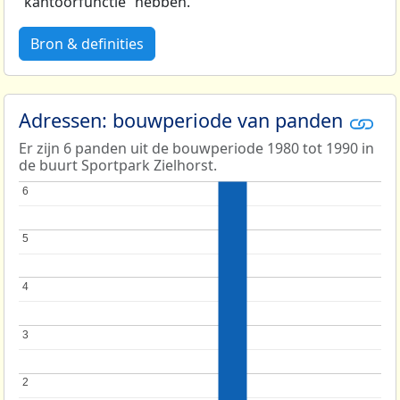
“kantoorfunctie” hebben.
Bron & definities
Adressen: bouwperiode van panden
Er zijn 6 panden uit de bouwperiode 1980 tot 1990 in
de buurt Sportpark Zielhorst.
6
6
5
5
4
4
3
3
2
2