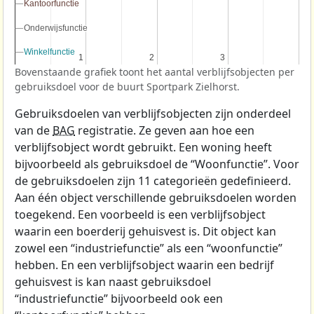
Kantoorfunctie
Kantoorfunctie
Onderwijsfunctie
Onderwijsfunctie
Winkelfunctie
Winkelfunctie
1
1
2
2
3
3
Bovenstaande grafiek toont het aantal verblijfsobjecten per
gebruiksdoel voor de buurt Sportpark Zielhorst.
Gebruiksdoelen van verblijfsobjecten zijn onderdeel
van de
BAG
registratie. Ze geven aan hoe een
verblijfsobject wordt gebruikt. Een woning heeft
bijvoorbeeld als gebruiksdoel de “Woonfunctie”. Voor
de gebruiksdoelen zijn 11 categorieën gedefinieerd.
Aan één object verschillende gebruiksdoelen worden
toegekend. Een voorbeeld is een verblijfsobject
waarin een boerderij gehuisvest is. Dit object kan
zowel een “industriefunctie” als een “woonfunctie”
hebben. En een verblijfsobject waarin een bedrijf
gehuisvest is kan naast gebruiksdoel
“industriefunctie” bijvoorbeeld ook een