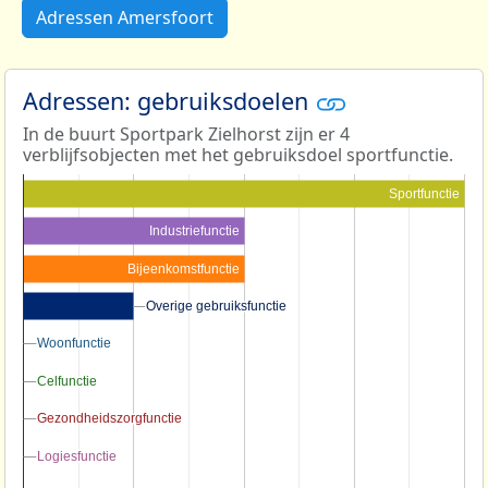
Adressen Amersfoort
Adressen: gebruiksdoelen
In de buurt Sportpark Zielhorst zijn er 4
verblijfsobjecten met het gebruiksdoel sportfunctie.
Sportfunctie
Industriefunctie
Bijeenkomstfunctie
Overige gebruiksfunctie
Overige gebruiksfunctie
Woonfunctie
Woonfunctie
Celfunctie
Celfunctie
Gezondheidszorgfunctie
Gezondheidszorgfunctie
Logiesfunctie
Logiesfunctie