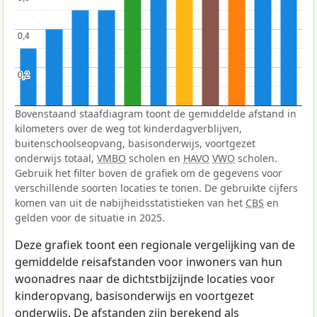
0,4
0,4
0,2
0,2
Bovenstaand staafdiagram toont de gemiddelde afstand in
kilometers over de weg tot kinderdagverblijven,
buitenschoolseopvang, basisonderwijs, voortgezet
onderwijs totaal,
VMBO
scholen en
HAVO
VWO
scholen.
Gebruik het filter boven de grafiek om de gegevens voor
verschillende soorten locaties te tonen. De gebruikte cijfers
komen van uit de nabijheidsstatistieken van het
CBS
en
gelden voor de situatie in 2025.
Deze grafiek toont een regionale vergelijking van de
gemiddelde reisafstanden voor inwoners van hun
woonadres naar de dichtstbijzijnde locaties voor
kinderopvang, basisonderwijs en voortgezet
onderwijs. De afstanden zijn berekend als