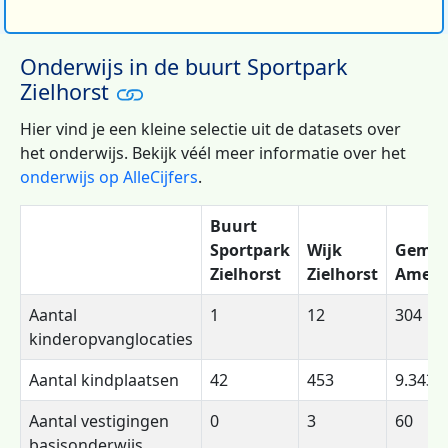
Onderwijs in de buurt Sportpark
Zielhorst
Hier vind je een kleine selectie uit de datasets over
het onderwijs. Bekijk véél meer informatie over het
onderwijs op AlleCijfers
.
Buurt
Sportpark
Wijk
Gemee
Zielhorst
Zielhorst
Amers
Aantal
1
12
304
kinderopvanglocaties
Aantal kindplaatsen
42
453
9.343
Aantal vestigingen
0
3
60
basisonderwijs