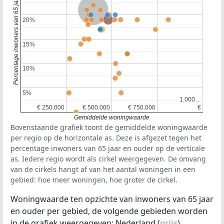
Percentage inwoners van 65 jaar en ouder
Nederland
Provincie Utrecht
20%
20%
15%
15%
10%
10%
5%
5%
1.000…
1.000…
€ 250.000
€ 250.000
€ 500.000
€ 500.000
€ 750.000
€ 750.000
€
€
Gemiddelde woningwaarde
Bovenstaande grafiek toont de gemiddelde woningwaarde
per regio op de horizontale as. Deze is afgezet tegen het
percentage inwoners van 65 jaar en ouder op de verticale
as. Iedere regio wordt als cirkel weergegeven. De omvang
van de cirkels hangt af van het aantal woningen in een
gebied: hoe meer woningen, hoe groter de cirkel.
Woningwaarde ten opzichte van inwoners van 65 jaar
en ouder per gebied, de volgende gebieden worden
in de grafiek weergegeven: Nederland (
grijs
),