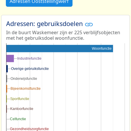
Adressen Ooststellingwerf
Adressen: gebruiksdoelen
In de buurt Waskemeer zijn er 225 verblijfsobjecten
met het gebruiksdoel woonfunctie.
Woonfunctie
Industriefunctie
Industriefunctie
Overige gebruiksfunctie
Overige gebruiksfunctie
Onderwijsfunctie
Onderwijsfunctie
Bijeenkomstfunctie
Bijeenkomstfunctie
Sportfunctie
Sportfunctie
Kantoorfunctie
Kantoorfunctie
Celfunctie
Celfunctie
Gezondheidszorgfunctie
Gezondheidszorgfunctie