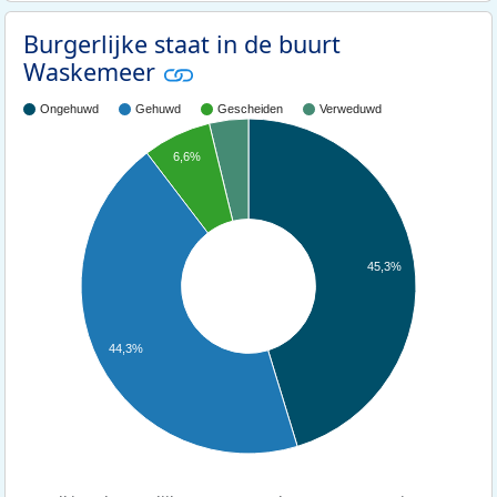
Burgerlijke staat in de buurt
Waskemeer
Ongehuwd
Gehuwd
Gescheiden
Verweduwd
6,6%
45,3%
44,3%