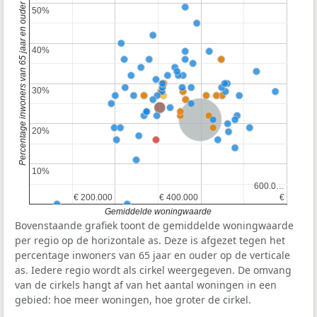
Percentage inwoners van 65 jaar en ouder
50%
50%
40%
40%
30%
30%
Nederland
20%
20%
10%
10%
600.0…
600.0…
€ 200.000
€ 200.000
€ 400.000
€ 400.000
€
€
Gemiddelde woningwaarde
Bovenstaande grafiek toont de gemiddelde woningwaarde
per regio op de horizontale as. Deze is afgezet tegen het
percentage inwoners van 65 jaar en ouder op de verticale
as. Iedere regio wordt als cirkel weergegeven. De omvang
van de cirkels hangt af van het aantal woningen in een
gebied: hoe meer woningen, hoe groter de cirkel.