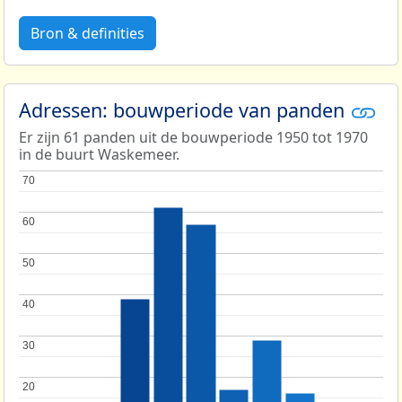
Bron & definities
Adressen: bouwperiode van panden
Er zijn 61 panden uit de bouwperiode 1950 tot 1970
in de buurt Waskemeer.
70
70
60
60
50
50
40
40
30
30
20
20