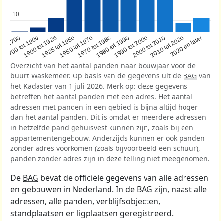
10
10
1950 tot 1970
1990 tot 2000
1900 tot 1925
2020 en later
1970 tot 1980
oor 1700
2000 tot 2010
1925 tot 1950
1980 tot 1990
1700 tot 1900
2010 tot 2020
Overzicht van het aantal panden naar bouwjaar voor de
buurt Waskemeer. Op basis van de gegevens uit de
BAG
van
het Kadaster van 1 juli 2026. Merk op: deze gegevens
betreffen het aantal panden met een adres. Het aantal
adressen met panden in een gebied is bijna altijd hoger
dan het aantal panden. Dit is omdat er meerdere adressen
in hetzelfde pand gehuisvest kunnen zijn, zoals bij een
appartementengebouw. Anderzijds kunnen er ook panden
zonder adres voorkomen (zoals bijvoorbeeld een schuur),
panden zonder adres zijn in deze telling niet meegenomen.
De
BAG
bevat de officiële gegevens van alle adressen
en gebouwen in Nederland. In de BAG zijn, naast alle
adressen, alle panden, verblijfsobjecten,
standplaatsen en ligplaatsen geregistreerd.