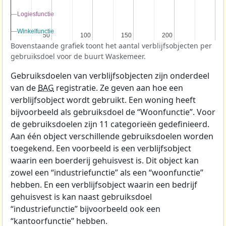
Logiesfunctie
Logiesfunctie
Winkelfunctie
Winkelfunctie
50
50
100
100
150
150
200
200
Bovenstaande grafiek toont het aantal verblijfsobjecten per
gebruiksdoel voor de buurt Waskemeer.
Gebruiksdoelen van verblijfsobjecten zijn onderdeel
van de
BAG
registratie. Ze geven aan hoe een
verblijfsobject wordt gebruikt. Een woning heeft
bijvoorbeeld als gebruiksdoel de “Woonfunctie”. Voor
de gebruiksdoelen zijn 11 categorieën gedefinieerd.
Aan één object verschillende gebruiksdoelen worden
toegekend. Een voorbeeld is een verblijfsobject
waarin een boerderij gehuisvest is. Dit object kan
zowel een “industriefunctie” als een “woonfunctie”
hebben. En een verblijfsobject waarin een bedrijf
gehuisvest is kan naast gebruiksdoel
“industriefunctie” bijvoorbeeld ook een
“kantoorfunctie” hebben.