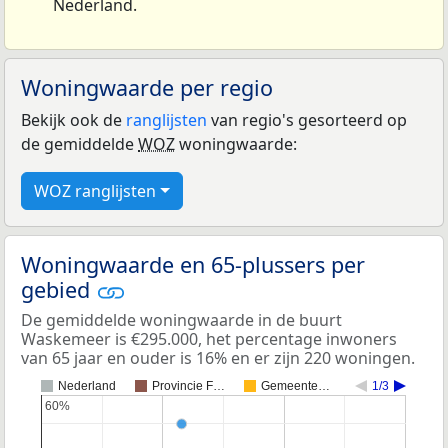
Nederland.
Woningwaarde per regio
Bekijk ook de
ranglijsten
van regio's gesorteerd op
de gemiddelde
WOZ
woningwaarde:
WOZ ranglijsten
Woningwaarde en 65-plussers per
gebied
De gemiddelde woningwaarde in de buurt
Waskemeer is €295.000, het percentage inwoners
van 65 jaar en ouder is 16% en er zijn 220 woningen.
Nederland
Provincie F…
Gemeente…
1/3
60%
60%