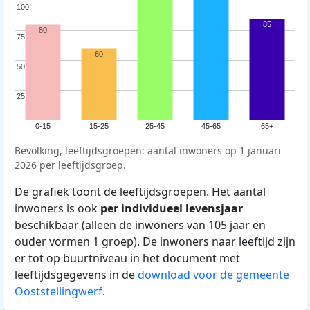
100
100
85
80
75
75
60
50
50
25
25
0-15
15-25
25-45
45-65
65+
Bevolking, leeftijdsgroepen: aantal inwoners op 1 januari
2026 per leeftijdsgroep.
De grafiek toont de leeftijdsgroepen. Het aantal
inwoners is ook
per individueel levensjaar
beschikbaar (alleen de inwoners van 105 jaar en
ouder vormen 1 groep). De inwoners naar leeftijd zijn
er tot op buurtniveau in het document met
leeftijdsgegevens in de
download voor de gemeente
Ooststellingwerf
.