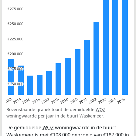
€275.000
€275.000
€250.000
€250.000
€225.000
€225.000
€200.000
€200.000
€175.000
€175.000
€150.000
€150.000
2015
2021
2014
2020
2013
2019
2025
2018
2024
2017
2023
2016
2022
Bovenstaande grafiek toont de gemiddelde
WOZ
woningwaarde per jaar in de buurt Waskemeer.
De gemiddelde
WOZ
woningwaarde in de buurt
Waskemeer is met €108.000 gegroeid van €187.000 in