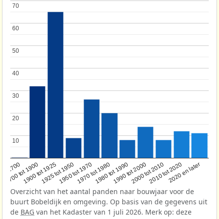
70
70
60
60
50
50
40
40
30
30
20
20
10
10
1950 tot 1970
1990 tot 2000
1900 tot 1925
2020 en later
1970 tot 1980
oor 1700
2000 tot 2010
1925 tot 1950
1980 tot 1990
1700 tot 1900
2010 tot 2020
Overzicht van het aantal panden naar bouwjaar voor de
buurt Bobeldijk en omgeving. Op basis van de gegevens uit
de
BAG
van het Kadaster van 1 juli 2026. Merk op: deze