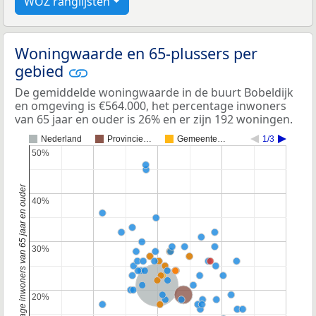
WOZ ranglijsten
Woningwaarde en 65-plussers per
gebied
De gemiddelde woningwaarde in de buurt Bobeldijk
en omgeving is €564.000, het percentage inwoners
van 65 jaar en ouder is 26% en er zijn 192 woningen.
Nederland
Provincie…
Gemeente…
1/3
50%
50%
Percentage inwoners van 65 jaar en ouder
40%
40%
30%
30%
Nederland
Provincie Noord-Holland
20%
20%