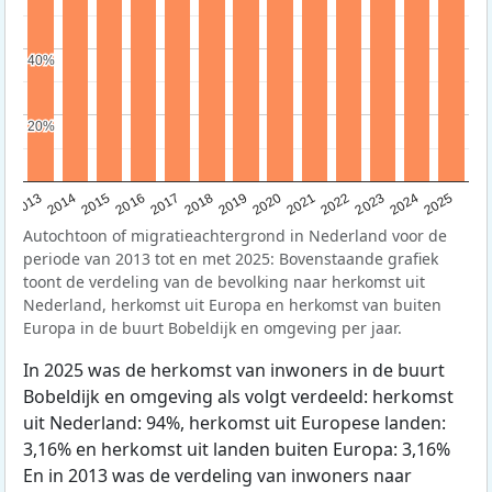
40%
40%
20%
20%
2015
2014
2021
2013
2020
2019
2018
2025
2017
2024
2023
2016
2022
Autochtoon of migratieachtergrond in Nederland voor de
periode van 2013 tot en met 2025: Bovenstaande grafiek
toont de verdeling van de bevolking naar herkomst uit
Nederland, herkomst uit Europa en herkomst van buiten
Europa in de buurt Bobeldijk en omgeving per jaar.
In 2025 was de herkomst van inwoners in de buurt
Bobeldijk en omgeving als volgt verdeeld: herkomst
uit Nederland: 94%, herkomst uit Europese landen:
3,16% en herkomst uit landen buiten Europa: 3,16%
En in 2013 was de verdeling van inwoners naar