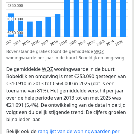
€350.000
€350.000
€300.000
€300.000
€250.000
€250.000
2015
2021
2014
2020
2013
2019
2025
2018
2024
2017
2023
2016
2022
Bovenstaande grafiek toont de gemiddelde
WOZ
woningwaarde per jaar in de buurt Bobeldijk en omgeving.
De gemiddelde
WOZ
woningwaarde in de buurt
Bobeldijk en omgeving is met €253.090 gestegen van
€310.910 in 2013 tot €564.000 in 2025 (dat is een
toename van 81%). Het gemiddelde verschil per jaar
over de hele periode van 2013 tot en met 2025 was
€21.091 (5,4%). De ontwikkeling van de data in de tijd
volgt een duidelijk stijgende trend: De cijfers groeien
bijna ieder jaar.
Bekijk ook de
ranglijst van de woningwaarden per