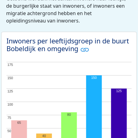
de burgerlijke staat van inwoners, of inwoners een
migratie achtergrond hebben en het
opleidingsniveau van inwoners.
Inwoners per leeftijdsgroep in de buurt
Bobeldijk en omgeving
175
175
150
150
150
125
125
125
100
100
80
75
75
65
50
50
40