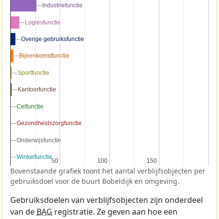
Industriefunctie
Industriefunctie
Logiesfunctie
Logiesfunctie
Overige gebruiksfunctie
Overige gebruiksfunctie
Bijeenkomstfunctie
Bijeenkomstfunctie
Sportfunctie
Sportfunctie
Kantoorfunctie
Kantoorfunctie
Celfunctie
Celfunctie
Gezondheidszorgfunctie
Gezondheidszorgfunctie
Onderwijsfunctie
Onderwijsfunctie
Winkelfunctie
Winkelfunctie
50
50
100
100
150
150
Bovenstaande grafiek toont het aantal verblijfsobjecten per
gebruiksdoel voor de buurt Bobeldijk en omgeving.
Gebruiksdoelen van verblijfsobjecten zijn onderdeel
van de
BAG
registratie. Ze geven aan hoe een