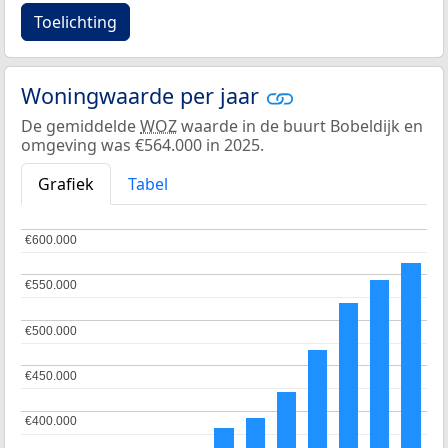
Toelichting
Woningwaarde per jaar
De gemiddelde
WOZ
waarde in de buurt Bobeldijk en
omgeving was €564.000 in 2025.
Grafiek
Tabel
€600.000
€600.000
€550.000
€550.000
€500.000
€500.000
€450.000
€450.000
€400.000
€400.000