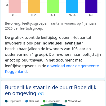
25
25
0-15
15-25
25-45
45-65
65+
Bevolking, leeftijdsgroepen: aantal inwoners op 1 januari
2026 per leeftijdsgroep.
De grafiek toont de leeftijdsgroepen. Het aantal
inwoners is ook
per individueel levensjaar
beschikbaar (alleen de inwoners van 105 jaar en
ouder vormen 1 groep). De inwoners naar leeftijd zijn
er tot op buurtniveau in het document met
leeftijdsgegevens in de
download voor de gemeente
Koggenland
.
Burgerlijke staat in de buurt Bobeldijk
en omgeving
Ongehuwd
Gehuwd
Gescheiden
Verweduwd