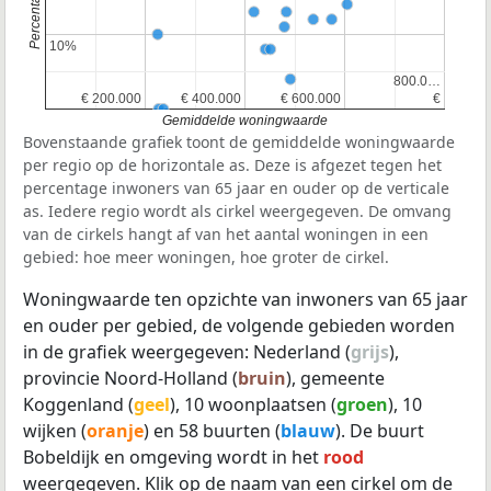
10%
10%
800.0…
800.0…
€ 200.000
€ 200.000
€ 400.000
€ 400.000
€ 600.000
€ 600.000
€
€
Gemiddelde woningwaarde
Bovenstaande grafiek toont de gemiddelde woningwaarde
per regio op de horizontale as. Deze is afgezet tegen het
percentage inwoners van 65 jaar en ouder op de verticale
as. Iedere regio wordt als cirkel weergegeven. De omvang
van de cirkels hangt af van het aantal woningen in een
gebied: hoe meer woningen, hoe groter de cirkel.
Woningwaarde ten opzichte van inwoners van 65 jaar
en ouder per gebied, de volgende gebieden worden
in de grafiek weergegeven: Nederland (
grijs
),
provincie Noord-Holland (
bruin
), gemeente
Koggenland (
geel
), 10 woonplaatsen (
groen
), 10
wijken (
oranje
) en 58 buurten (
blauw
). De buurt
Bobeldijk en omgeving wordt in het
rood
weergegeven. Klik op de naam van een cirkel om de