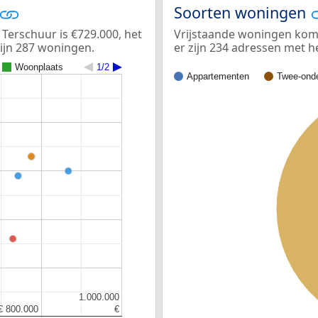
Soorten woningen
erschuur is €729.000, het
Vrijstaande woningen kome
zijn 287 woningen.
er zijn 234 adressen met 
Woonplaats
1/2
Appartementen
Twee-onde
1.000.000
1.000.000
€ 800.000
€ 800.000
€
€