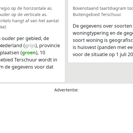
egio op de horizontale as.
Bovenstaand taartdiagram too
uder op de verticale as.
Buitengebied Terschuur.
rkels hangt af van het aantal
De gegevens over soorten
kel.
woningtypering en de gegev
 ouder per gebied, de
soort woning is geografis
Nederland (
grijs
), provincie
is huisvest (panden met e
plaatsen (
groen
), 10
voor de situatie op 1 juli 2
gebied Terschuur wordt in
om de gegevens voor dat
Advertentie: