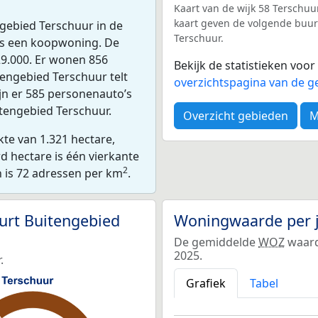
Kaart van de wijk 58 Terschuu
kaart geven de volgende buurt
ngebied Terschuur in de
Terschuur.
is een koopwoning. De
9.000. Er wonen 856
Bekijk de statistieken voo
engebied Terschuur telt
overzichtspagina van de g
jn er 585 personenauto’s
itengebied Terschuur.
Overzicht gebieden
M
te van 1.321 hectare,
d hectare is één vierkante
2
n is 72 adressen per km
.
urt Buitengebied
Woningwaarde per 
De gemiddelde
WOZ
waard
2025.
.
Grafiek
Tabel