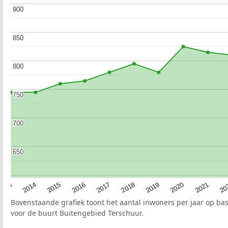
900
900
850
850
800
800
750
750
700
700
650
650
2017
20
2014
2019
2016
2021
2013
2018
2015
2020
Bovenstaande grafiek toont het aantal inwoners per jaar op ba
voor de buurt Buitengebied Terschuur.