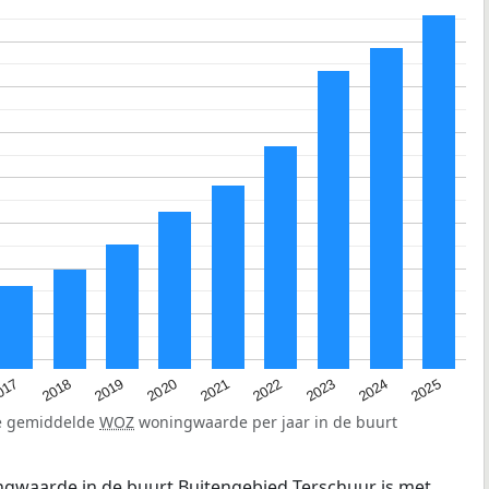
2023
2020
2025
017
2022
2019
2024
2021
2018
de gemiddelde
WOZ
woningwaarde per jaar in de buurt
gwaarde in de buurt Buitengebied Terschuur is met