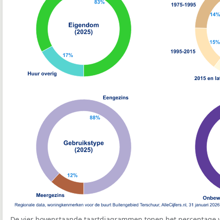
De vier bovenstaande taartdiagrammen tonen het percentage 