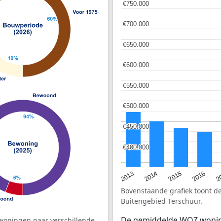
€750.000
€750.000
€700.000
€700.000
€650.000
€650.000
€600.000
€600.000
€550.000
€550.000
€500.000
€500.000
€450.000
€450.000
€400.000
€400.000
2015
2
2014
2016
2013
Bovenstaande grafiek toont 
Buitengebied Terschuur.
De gemiddelde
WOZ
wonin
woningen naar verschillende