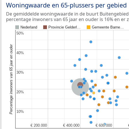
Woningwaarde en 65-plussers per gebied
De gemiddelde woningwaarde in de buurt Buitengebied T
percentage inwoners van 65 jaar en ouder is 16% en er 
Nederland
Provincie Gelderl…
Gemeente Barne…
50%
50%
Percentage inwoners van 65 jaar en ouder
40%
40%
30%
30%
Provincie Gelderland
Nederland
20%
20%
10%
10%
€ 200.000
€ 200.000
€ 400.000
€ 400.000
€ 600.000
€ 600.000