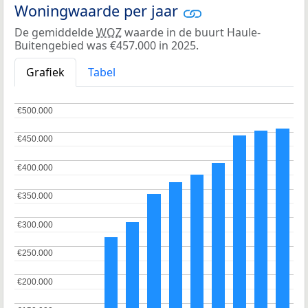
Woningwaarde per jaar
De gemiddelde
WOZ
waarde in de buurt Haule-
Buitengebied was €457.000 in 2025.
Grafiek
Tabel
€500.000
€500.000
€450.000
€450.000
€400.000
€400.000
€350.000
€350.000
€300.000
€300.000
€250.000
€250.000
€200.000
€200.000