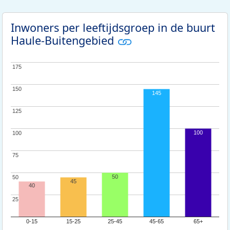
Inwoners per leeftijdsgroep in de buurt
Haule-Buitengebied
175
175
150
150
145
125
125
100
100
100
75
75
50
50
50
45
40
25
25
0-15
15-25
25-45
45-65
65+