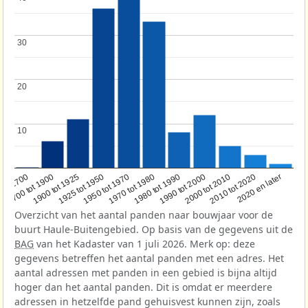
30
30
20
20
10
10
1950 tot 1970
1990 tot 2000
1900 tot 1925
2020 en later
1970 tot 1980
oor 1700
2000 tot 2010
1925 tot 1950
1980 tot 1990
1700 tot 1900
2010 tot 2020
Overzicht van het aantal panden naar bouwjaar voor de
buurt Haule-Buitengebied. Op basis van de gegevens uit de
BAG
van het Kadaster van 1 juli 2026. Merk op: deze
gegevens betreffen het aantal panden met een adres. Het
aantal adressen met panden in een gebied is bijna altijd
hoger dan het aantal panden. Dit is omdat er meerdere
adressen in hetzelfde pand gehuisvest kunnen zijn, zoals