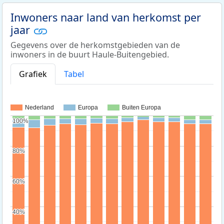
Inwoners naar land van herkomst per
jaar
Gegevens over de herkomstgebieden van de
inwoners in de buurt Haule-Buitengebied.
Grafiek
Tabel
Nederland
Europa
Buiten Europa
100%
100%
80%
80%
60%
60%
40%
40%