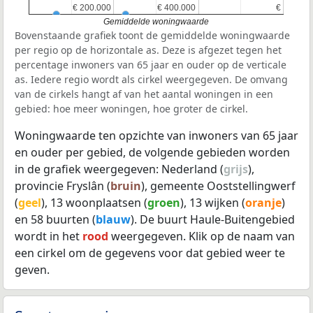
€ 200.000
€ 200.000
€ 400.000
€ 400.000
€
€
Gemiddelde woningwaarde
Bovenstaande grafiek toont de gemiddelde woningwaarde
per regio op de horizontale as. Deze is afgezet tegen het
percentage inwoners van 65 jaar en ouder op de verticale
as. Iedere regio wordt als cirkel weergegeven. De omvang
van de cirkels hangt af van het aantal woningen in een
gebied: hoe meer woningen, hoe groter de cirkel.
Woningwaarde ten opzichte van inwoners van 65 jaar
en ouder per gebied, de volgende gebieden worden
in de grafiek weergegeven: Nederland (
grijs
),
provincie Fryslân (
bruin
), gemeente Ooststellingwerf
(
geel
), 13 woonplaatsen (
groen
), 13 wijken (
oranje
)
en 58 buurten (
blauw
). De buurt Haule-Buitengebied
wordt in het
rood
weergegeven. Klik op de naam van
een cirkel om de gegevens voor dat gebied weer te
geven.