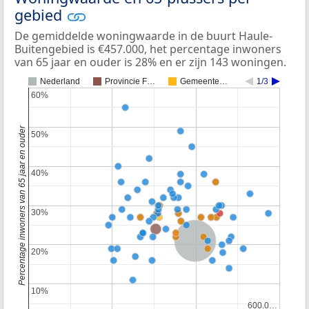
gebied
De gemiddelde woningwaarde in de buurt Haule-
Buitengebied is €457.000, het percentage inwoners
van 65 jaar en ouder is 28% en er zijn 143 woningen.
Nederland
Provincie F…
Gemeente…
1/3
60%
60%
Percentage inwoners van 65 jaar en ouder
50%
50%
40%
40%
30%
30%
Nederland
20%
20%
10%
10%
600.0…
600.0…