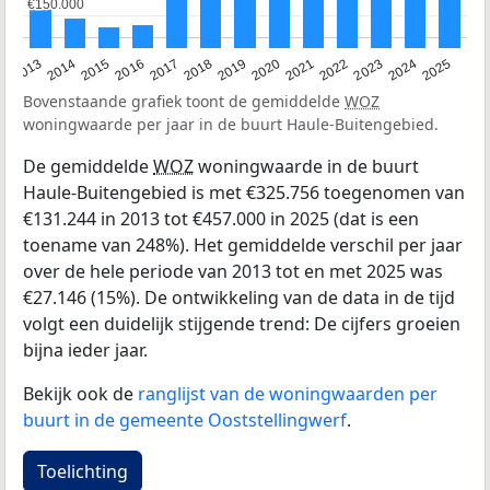
€150.000
€150.000
2015
2021
2014
2020
2013
2019
2025
2018
2024
2017
2023
2016
2022
Bovenstaande grafiek toont de gemiddelde
WOZ
woningwaarde per jaar in de buurt Haule-Buitengebied.
De gemiddelde
WOZ
woningwaarde in de buurt
Haule-Buitengebied is met €325.756 toegenomen van
€131.244 in 2013 tot €457.000 in 2025 (dat is een
toename van 248%). Het gemiddelde verschil per jaar
over de hele periode van 2013 tot en met 2025 was
€27.146 (15%). De ontwikkeling van de data in de tijd
volgt een duidelijk stijgende trend: De cijfers groeien
bijna ieder jaar.
Bekijk ook de
ranglijst van de woningwaarden per
buurt in de gemeente Ooststellingwerf
.
Toelichting