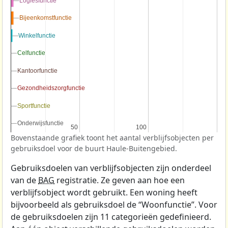
Logiesfunctie
Logiesfunctie
Bijeenkomstfunctie
Bijeenkomstfunctie
Winkelfunctie
Winkelfunctie
Celfunctie
Celfunctie
Kantoorfunctie
Kantoorfunctie
Gezondheidszorgfunctie
Gezondheidszorgfunctie
Sportfunctie
Sportfunctie
Onderwijsfunctie
Onderwijsfunctie
50
50
100
100
Bovenstaande grafiek toont het aantal verblijfsobjecten per
gebruiksdoel voor de buurt Haule-Buitengebied.
Gebruiksdoelen van verblijfsobjecten zijn onderdeel
van de
BAG
registratie. Ze geven aan hoe een
verblijfsobject wordt gebruikt. Een woning heeft
bijvoorbeeld als gebruiksdoel de “Woonfunctie”. Voor
de gebruiksdoelen zijn 11 categorieën gedefinieerd.