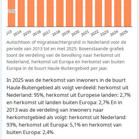
20%
20%
2015
2014
2021
2013
2020
2019
2018
2025
2017
2024
2023
2016
2022
Autochtoon of migratieachtergrond in Nederland voor de
periode van 2013 tot en met 2025: Bovenstaande grafiek
toont de verdeling van de bevolking naar herkomst uit
Nederland, herkomst uit Europa en herkomst van buiten
Europa in de buurt Haule-Buitengebied per jaar.
In 2025 was de herkomst van inwoners in de buurt
Haule-Buitengebied als volgt verdeeld: herkomst uit
Nederland: 95%, herkomst uit Europese landen: 2,7%
en herkomst uit landen buiten Europa: 2,7% En in
2013 was de verdeling van inwoners naar
herkomstgebied als volgt: herkomst uit Nederland:
93%, herkomst uit Europa: 5,1% en herkomst van
buiten Europa: 2,4%.