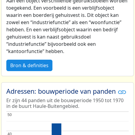
Aan één object verschillende gebruiksdoelen worden
toegekend. Een voorbeeld is een verblijfsobject
waarin een boerderij gehuisvest is. Dit object kan
zowel een “industriefunctie” als een “woonfunctie”
hebben. En een verblijfsobject waarin een bedrijf
gehuisvest is kan naast gebruiksdoel
“industriefunctie” bijvoorbeeld ook een
“kantoorfunctie” hebben.
Bron & definities
Adressen: bouwperiode van panden
Er zijn 44 panden uit de bouwperiode 1950 tot 1970
in de buurt Haule-Buitengebied.
50
50
40
40