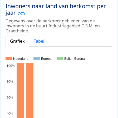
Inwoners naar land van herkomst per
jaar
Gegevens over de herkomstgebieden van de
inwoners in de buurt Industriegebied D.S.M. en
Graetheide.
Grafiek
Tabel
Nederland
Europa
Buiten Europa
100%
100%
80%
80%
60%
60%
40%
40%