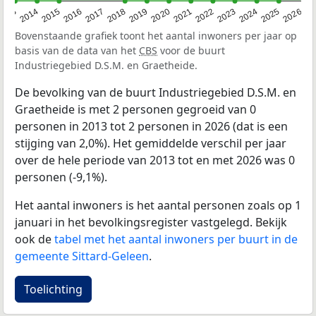
2022
2015
2021
2014
2020
2013
2026
2019
2025
2018
2024
2017
2023
2016
Bovenstaande grafiek toont het aantal inwoners per jaar op
basis van de data van het
CBS
voor de buurt
Industriegebied D.S.M. en Graetheide.
De bevolking van de buurt Industriegebied D.S.M. en
Graetheide is met 2 personen gegroeid van 0
personen in 2013 tot 2 personen in 2026 (dat is een
stijging van 2,0%). Het gemiddelde verschil per jaar
over de hele periode van 2013 tot en met 2026 was 0
personen (-9,1%).
Het aantal inwoners is het aantal personen zoals op 1
januari in het bevolkingsregister vastgelegd. Bekijk
ook de
tabel met het aantal inwoners per buurt in de
gemeente Sittard-Geleen
.
Toelichting