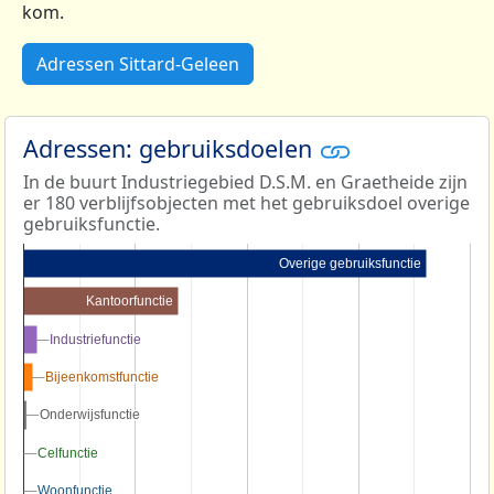
kom.
Adressen Sittard-Geleen
Adressen: gebruiksdoelen
In de buurt Industriegebied D.S.M. en Graetheide zijn
er 180 verblijfsobjecten met het gebruiksdoel overige
gebruiksfunctie.
Overige gebruiksfunctie
Kantoorfunctie
Industriefunctie
Industriefunctie
Bijeenkomstfunctie
Bijeenkomstfunctie
Onderwijsfunctie
Onderwijsfunctie
Celfunctie
Celfunctie
Woonfunctie
Woonfunctie