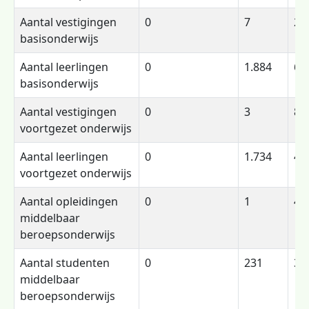
Aantal vestigingen
0
7
25
basisonderwijs
Aantal leerlingen
0
1.884
6.
basisonderwijs
Aantal vestigingen
0
3
8
voortgezet onderwijs
Aantal leerlingen
0
1.734
4.
voortgezet onderwijs
Aantal opleidingen
0
1
4
middelbaar
beroepsonderwijs
Aantal studenten
0
231
3.
middelbaar
beroepsonderwijs