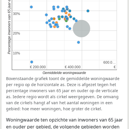
Percentage inwoners van 65 jaar en ouder
30%
30%
Nederland
20%
20%
10%
10%
600.0…
600.0…
€ 200.000
€ 200.000
€ 400.000
€ 400.000
€
€
Gemiddelde woningwaarde
Bovenstaande grafiek toont de gemiddelde woningwaarde
per regio op de horizontale as. Deze is afgezet tegen het
percentage inwoners van 65 jaar en ouder op de verticale
as. Iedere regio wordt als cirkel weergegeven. De omvang
van de cirkels hangt af van het aantal woningen in een
gebied: hoe meer woningen, hoe groter de cirkel.
Woningwaarde ten opzichte van inwoners van 65 jaar
en ouder per gebied, de volgende gebieden worden