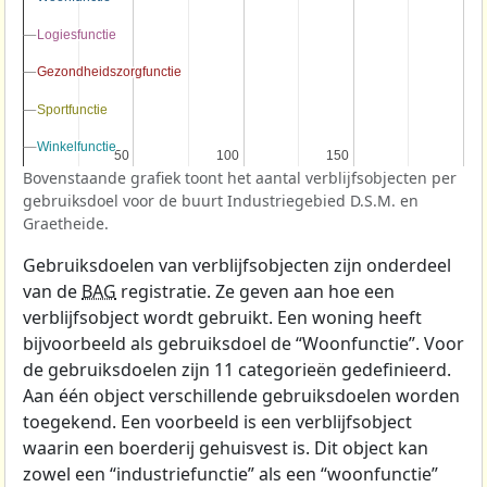
Logiesfunctie
Logiesfunctie
Gezondheidszorgfunctie
Gezondheidszorgfunctie
Sportfunctie
Sportfunctie
Winkelfunctie
Winkelfunctie
50
50
100
100
150
150
Bovenstaande grafiek toont het aantal verblijfsobjecten per
gebruiksdoel voor de buurt Industriegebied D.S.M. en
Graetheide.
Gebruiksdoelen van verblijfsobjecten zijn onderdeel
van de
BAG
registratie. Ze geven aan hoe een
verblijfsobject wordt gebruikt. Een woning heeft
bijvoorbeeld als gebruiksdoel de “Woonfunctie”. Voor
de gebruiksdoelen zijn 11 categorieën gedefinieerd.
Aan één object verschillende gebruiksdoelen worden
toegekend. Een voorbeeld is een verblijfsobject
waarin een boerderij gehuisvest is. Dit object kan
zowel een “industriefunctie” als een “woonfunctie”