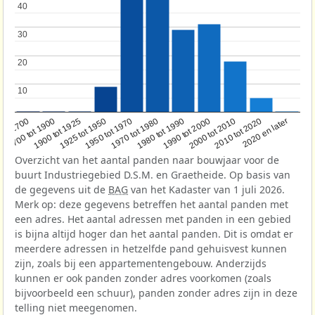
40
40
30
30
20
20
10
10
1950 tot 1970
1990 tot 2000
1900 tot 1925
2020 en later
1970 tot 1980
oor 1700
2000 tot 2010
1925 tot 1950
1980 tot 1990
1700 tot 1900
2010 tot 2020
Overzicht van het aantal panden naar bouwjaar voor de
buurt Industriegebied D.S.M. en Graetheide. Op basis van
de gegevens uit de
BAG
van het Kadaster van 1 juli 2026.
Merk op: deze gegevens betreffen het aantal panden met
een adres. Het aantal adressen met panden in een gebied
is bijna altijd hoger dan het aantal panden. Dit is omdat er
meerdere adressen in hetzelfde pand gehuisvest kunnen
zijn, zoals bij een appartementengebouw. Anderzijds
kunnen er ook panden zonder adres voorkomen (zoals
bijvoorbeeld een schuur), panden zonder adres zijn in deze
telling niet meegenomen.