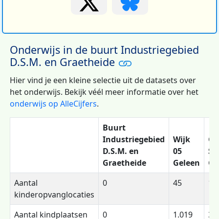
Onderwijs in de buurt Industriegebied
D.S.M. en Graetheide
Hier vind je een kleine selectie uit de datasets over
het onderwijs. Bekijk véél meer informatie over het
onderwijs op AlleCijfers
.
Buurt
Industriegebied
Wijk
Ge
D.S.M. en
05
Si
Graetheide
Geleen
Ge
Aantal
0
45
14
kinderopvanglocaties
Aantal kindplaatsen
0
1.019
3.