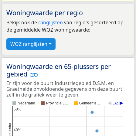
Woningwaarde per regio
Bekijk ook de
ranglijsten
van regio's gesorteerd op
de gemiddelde
WOZ
woningwaarde:
WOZ ranglijsten
Woningwaarde en 65-plussers per
gebied
Er zijn voor de buurt Industriegebied D.S.M. en
Graetheide onvoldoende gegevens om deze buurt
zelf in de grafiek weer te geven.
Nederland
Provincie L…
Gemeente…
1/2
50%
50%
40%
40%