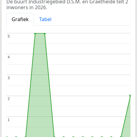
De buurt Industriegebied D.S.M. en Graetheide telt 2
inwoners in 2026.
Grafiek
Tabel
5
5
4
4
3
3
2
2
1
1