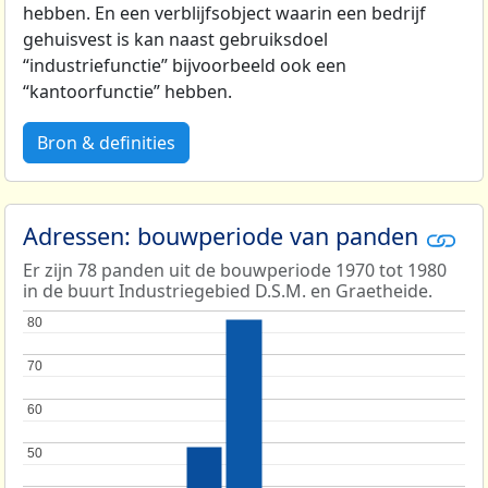
hebben. En een verblijfsobject waarin een bedrijf
gehuisvest is kan naast gebruiksdoel
“industriefunctie” bijvoorbeeld ook een
“kantoorfunctie” hebben.
Bron & definities
Adressen: bouwperiode van panden
Er zijn 78 panden uit de bouwperiode 1970 tot 1980
in de buurt Industriegebied D.S.M. en Graetheide.
80
80
70
70
60
60
50
50