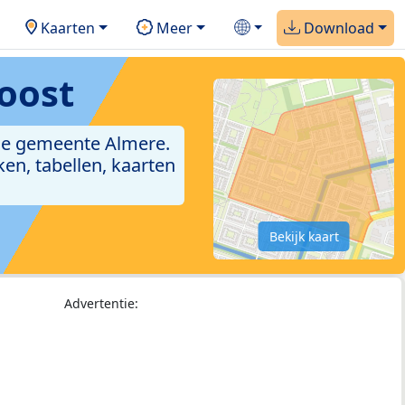
Kaarten
Meer
Download
oost
 de gemeente Almere.
en, tabellen, kaarten
Bekijk kaart
Advertentie: