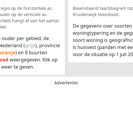
egio op de horizontale as.
Bovenstaand taartdiagram too
uder op de verticale as.
Kruidenwijk Noordoost.
rkels hangt af van het aantal
De gegevens over soorten
kel.
woningtypering en de gegev
 ouder per gebied, de
soort woning is geografis
Nederland (
grijs
), provincie
is huisvest (panden met e
oranje
) en 8 buurten
voor de situatie op 1 juli 2
rood
weergegeven. Klik op
 weer te geven.
Advertentie: