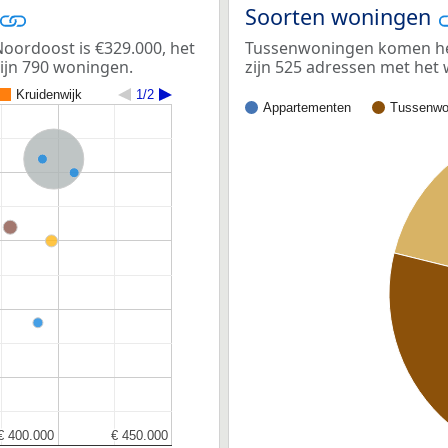
Soorten woningen
oordoost is €329.000, het
Tussenwoningen komen het
zijn 790 woningen.
zijn 525 adressen met he
Kruidenwijk
1/2
Appartementen
Tussenwo
Nederland
€ 400.000
€ 400.000
€ 450.000
€ 450.000