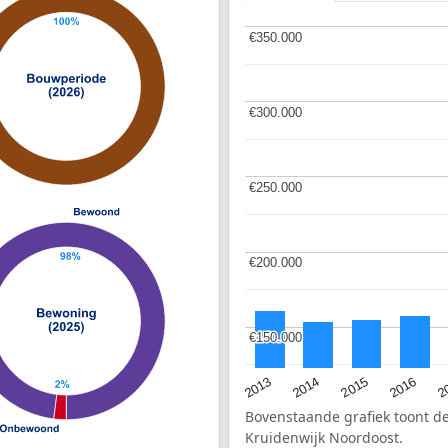
€350.000
€350.000
€300.000
€300.000
€250.000
€250.000
€200.000
€200.000
€150.000
€150.000
2015
2
2014
2016
2013
Bovenstaande grafiek toont 
Kruidenwijk Noordoost.