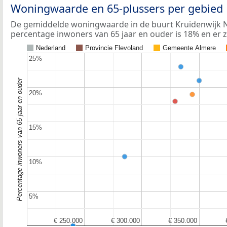
Woningwaarde en 65-plussers per gebied
De gemiddelde woningwaarde in de buurt Kruidenwijk N
percentage inwoners van 65 jaar en ouder is 18% en er 
Nederland
Provincie Flevoland
Gemeente Almere
25%
25%
Percentage inwoners van 65 jaar en ouder
20%
20%
15%
15%
10%
10%
5%
5%
€ 250.000
€ 250.000
€ 300.000
€ 300.000
€ 350.000
€ 350.000