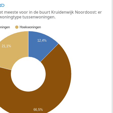
 meeste voor in de buurt Kruidenwijk Noordoost: er
t woningtype tussenwoningen.
ningen
Hoekwoningen
12,4%
21,1%
66,5%