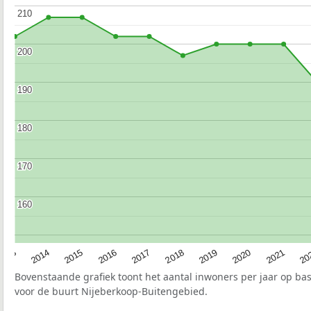
210
210
200
200
190
190
180
180
170
170
160
160
2017
20
2014
2019
2016
2021
2013
2018
2015
2020
Bovenstaande grafiek toont het aantal inwoners per jaar op ba
voor de buurt Nijeberkoop-Buitengebied.