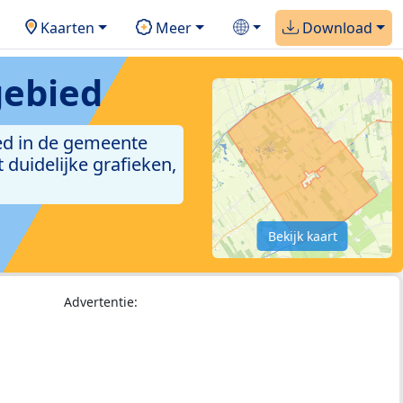
Kaarten
Meer
Download
gebied
ed in de gemeente
duidelijke grafieken,
Bekijk kaart
Advertentie: