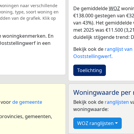
woningen naar verschillende
De gemiddelde
WOZ
wonin
ning, type, soort woning en
€138.000 gestegen van €323
dden van de grafiek. Klik op
van 43%). Het gemiddelde v
met 2025 was €11.500 (3,21
 de woningkenmerken. En
duidelijk stijgende trend: De
ststellingwerf in een
Bekijk ook de
ranglijst va
Ooststellingwerf
.
Toelichting
Woningwaarde per 
n voor
de gemeente
Bekijk ook de
ranglijsten
va
woningwaarde:
 provincies, gemeenten,
WOZ ranglijsten