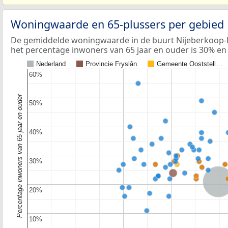
Woningwaarde en 65-plussers per gebied
De gemiddelde woningwaarde in de buurt Nijeberkoop-B
het percentage inwoners van 65 jaar en ouder is 30% en 
Nederland
Provincie Fryslân
Gemeente Ooststell…
60%
60%
Percentage inwoners van 65 jaar en ouder
50%
50%
40%
40%
30%
30%
Nederla
20%
20%
10%
10%