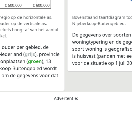
€ 500.000
€ 500.000
€ 600.000
€ 600.000
egio op de horizontale as.
Bovenstaand taartdiagram too
uder op de verticale as.
Nijeberkoop-Buitengebied.
rkels hangt af van het aantal
De gegevens over soorten
kel.
woningtypering en de gegev
 ouder per gebied, de
soort woning is geografis
Nederland (
grijs
), provincie
is huisvest (panden met e
oonplaatsen (
groen
), 13
voor de situatie op 1 juli 2
erkoop-Buitengebied wordt
l om de gegevens voor dat
Advertentie: