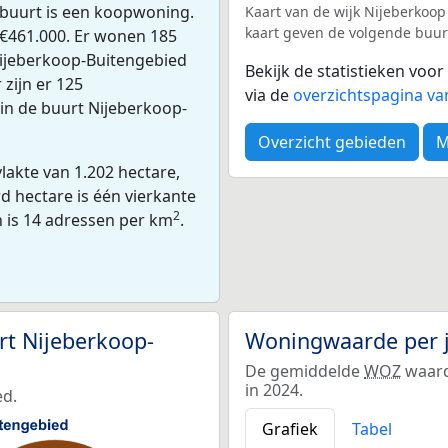
 buurt is een koopwoning.
Kaart van de wijk Nijeberkoop
kaart geven de volgende buurt
€461.000. Er wonen 185
Nijeberkoop-Buitengebied
Bekijk de statistieken voo
zijn er 125
via de
overzichtspagina va
 in de buurt Nijeberkoop-
Overzicht gebieden
M
lakte van 1.202 hectare,
d hectare is één vierkante
2
n is 14 adressen per km
.
rt Nijeberkoop-
Woningwaarde per 
De gemiddelde
WOZ
waard
in 2024.
ed.
Grafiek
Tabel