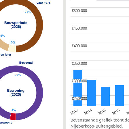
€500.000
€500.000
€450.000
€450.000
€400.000
€400.000
€350.000
€350.000
€300.000
€300.000
€250.000
€250.000
2015
2
2014
2016
2013
Bovenstaande grafiek toont 
Nijeberkoop-Buitengebied.