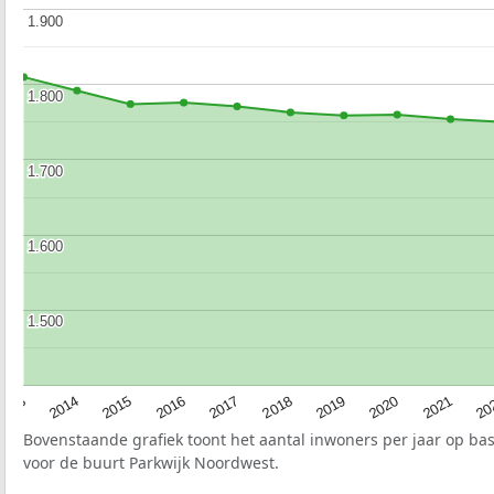
1.900
1.900
1.800
1.800
1.700
1.700
1.600
1.600
1.500
1.500
2017
20
2014
2019
2016
2021
2013
2018
2015
2020
Bovenstaande grafiek toont het aantal inwoners per jaar op ba
voor de buurt Parkwijk Noordwest.