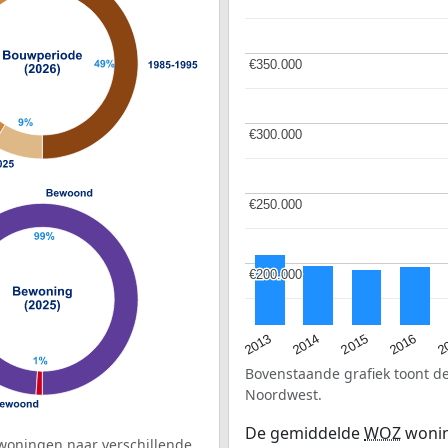
€350.000
€350.000
€300.000
€300.000
€250.000
€250.000
€200.000
€200.000
2015
2
2014
2016
2013
Bovenstaande grafiek toont 
Noordwest.
De gemiddelde
WOZ
wonin
woningen naar verschillende