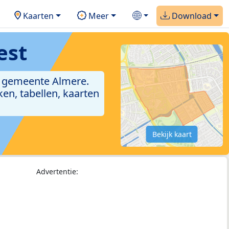
Kaarten
Meer
Download
est
e gemeente Almere.
en, tabellen, kaarten
Bekijk kaart
Advertentie: