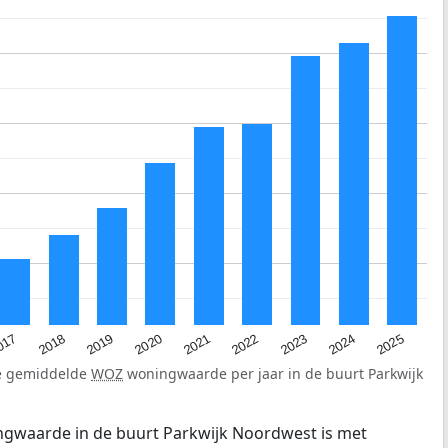
2023
2020
2025
017
2022
2019
2024
2021
2018
de gemiddelde
WOZ
woningwaarde per jaar in de buurt Parkwijk
gwaarde in de buurt Parkwijk Noordwest is met