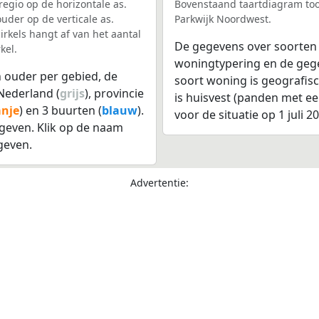
egio op de horizontale as.
Bovenstaand taartdiagram too
uder op de verticale as.
Parkwijk Noordwest.
rkels hangt af van het aantal
De gegevens over soorten
kel.
woningtypering en de gegev
 ouder per gebied, de
soort woning is geografis
Nederland (
grijs
), provincie
is huisvest (panden met e
anje
) en 3 buurten (
blauw
).
voor de situatie op 1 juli 2
even. Klik op de naam
geven.
Advertentie: