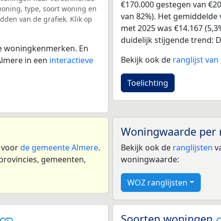
€170.000 gestegen van €207
ning, type, soort woning en
van 82%). Het gemiddelde v
dden van de grafiek. Klik op
met 2025 was €14.167 (5,3%
duidelijk stijgende trend: D
 de woningkenmerken. En
Bekijk ook de
ranglijst va
Almere in een
interactieve
Toelichting
Woningwaarde per 
n voor
de gemeente Almere
.
Bekijk ook de
ranglijsten
va
 provincies, gemeenten,
woningwaarde:
WOZ ranglijsten
Soorten woningen