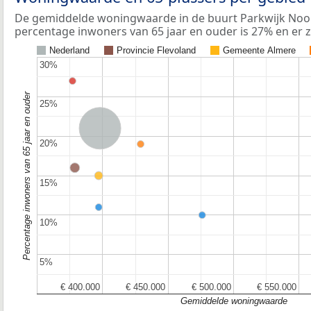
De gemiddelde woningwaarde in de buurt Parkwijk Noor
percentage inwoners van 65 jaar en ouder is 27% en er 
Nederland
Provincie Flevoland
Gemeente Almere
30%
30%
Percentage inwoners van 65 jaar en ouder
25%
25%
Nederland
20%
20%
15%
15%
10%
10%
5%
5%
€ 400.000
€ 400.000
€ 450.000
€ 450.000
€ 500.000
€ 500.000
€ 550.000
€ 550.000
Gemiddelde woningwaarde