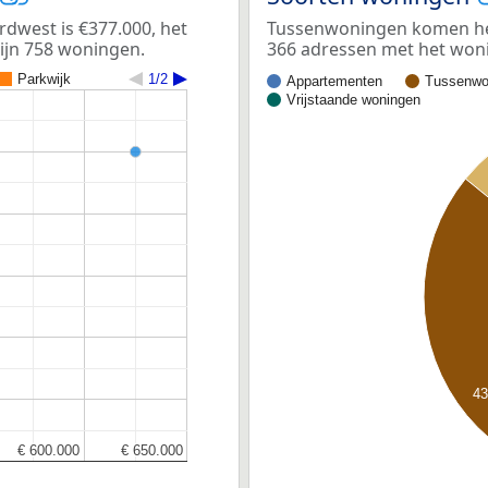
dwest is €377.000, het
Tussenwoningen komen het 
zijn 758 woningen.
366 adressen met het won
Parkwijk
1/2
Appartementen
Tussenwo
Vrijstaande woningen
4
€ 600.000
€ 600.000
€ 650.000
€ 650.000