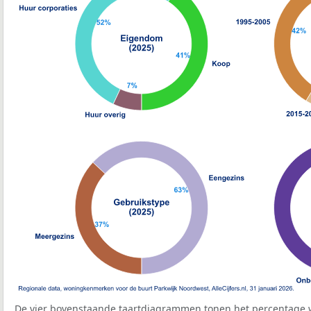
De vier bovenstaande taartdiagrammen tonen het percentage 