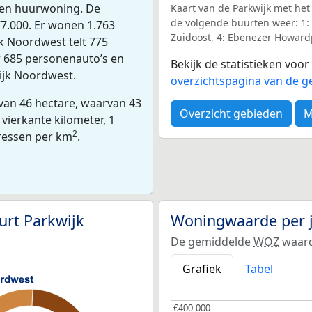
een huurwoning. De
Kaart van de Parkwijk met het
de volgende buurten weer: 1: 
7.000. Er wonen 1.763
Zuidoost, 4: Ebenezer Howardp
k Noordwest telt 775
r 685 personenauto’s en
Bekijk de statistieken voo
wijk Noordwest.
overzichtspagina van de g
van 46 hectare, waarvan 43
Overzicht gebieden
M
vierkante kilometer, 1
2
dressen per km
.
urt Parkwijk
Woningwaarde per 
De gemiddelde
WOZ
waard
Grafiek
Tabel
€400.000
€400.000