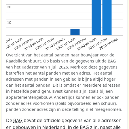
20
20
10
10
1950 tot 1970
1990 tot 2000
1900 tot 1925
2020 en later
1970 tot 1980
oor 1700
2000 tot 2010
1925 tot 1950
1980 tot 1990
1700 tot 1900
2010 tot 2020
Overzicht van het aantal panden naar bouwjaar voor de
Raadsliedenbuurt. Op basis van de gegevens uit de
BAG
van het Kadaster van 1 juli 2026. Merk op: deze gegevens
betreffen het aantal panden met een adres. Het aantal
adressen met panden in een gebied is bijna altijd hoger
dan het aantal panden. Dit is omdat er meerdere adressen
in hetzelfde pand gehuisvest kunnen zijn, zoals bij een
appartementengebouw. Anderzijds kunnen er ook panden
zonder adres voorkomen (zoals bijvoorbeeld een schuur),
panden zonder adres zijn in deze telling niet meegenomen.
De
BAG
bevat de officiële gegevens van alle adressen
en gebouwen in Nederland. In de BAG zijn, naast alle