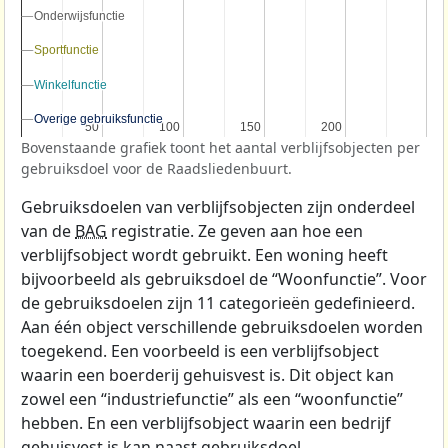
Onderwijsfunctie
Onderwijsfunctie
Sportfunctie
Sportfunctie
Winkelfunctie
Winkelfunctie
Overige gebruiksfunctie
Overige gebruiksfunctie
50
50
100
100
150
150
200
200
Bovenstaande grafiek toont het aantal verblijfsobjecten per
gebruiksdoel voor de Raadsliedenbuurt.
Gebruiksdoelen van verblijfsobjecten zijn onderdeel
van de
BAG
registratie. Ze geven aan hoe een
verblijfsobject wordt gebruikt. Een woning heeft
bijvoorbeeld als gebruiksdoel de “Woonfunctie”. Voor
de gebruiksdoelen zijn 11 categorieën gedefinieerd.
Aan één object verschillende gebruiksdoelen worden
toegekend. Een voorbeeld is een verblijfsobject
waarin een boerderij gehuisvest is. Dit object kan
zowel een “industriefunctie” als een “woonfunctie”
hebben. En een verblijfsobject waarin een bedrijf
gehuisvest is kan naast gebruiksdoel