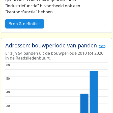
“industriefunctie” bijvoorbeeld ook een
“kantoorfunctie” hebben.
Bron & definities
Adressen: bouwperiode van panden
Er zijn 54 panden uit de bouwperiode 2010 tot 2020
in de Raadsliedenbuurt.
60
60
50
50
40
40
30
30