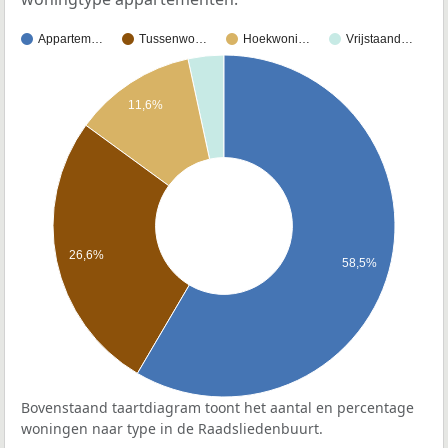
Appartem…
Tussenwo…
Hoekwoni…
Vrijstaand…
11,6%
26,6%
58,5%
Bovenstaand taartdiagram toont het aantal en percentage
woningen naar type in de Raadsliedenbuurt.