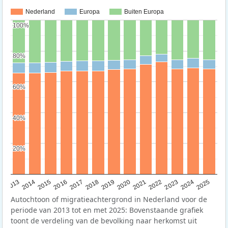
Nederland
Europa
Buiten Europa
100%
100%
80%
80%
60%
60%
40%
40%
20%
20%
2015
2014
2021
2013
2020
2019
2018
2025
2017
2024
2023
2016
2022
Autochtoon of migratieachtergrond in Nederland voor de
periode van 2013 tot en met 2025: Bovenstaande grafiek
toont de verdeling van de bevolking naar herkomst uit