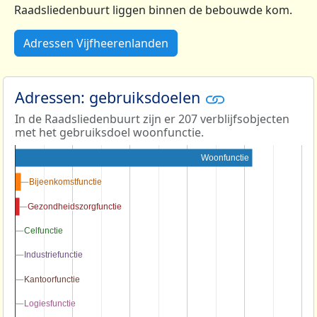
Raadsliedenbuurt liggen binnen de bebouwde kom.
Adressen Vijfheerenlanden
Adressen: gebruiksdoelen
In de Raadsliedenbuurt zijn er 207 verblijfsobjecten
met het gebruiksdoel woonfunctie.
Woonfunctie
Bijeenkomstfunctie
Bijeenkomstfunctie
Gezondheidszorgfunctie
Gezondheidszorgfunctie
Celfunctie
Celfunctie
Industriefunctie
Industriefunctie
Kantoorfunctie
Kantoorfunctie
Logiesfunctie
Logiesfunctie