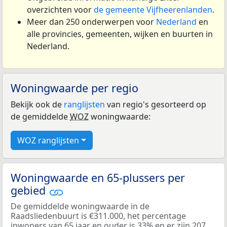
overzichten voor
de gemeente Vijfheerenlanden
.
Meer dan 250 onderwerpen voor
Nederland
en
alle provincies, gemeenten, wijken en buurten in
Nederland.
Woningwaarde per regio
Bekijk ook de
ranglijsten
van regio's gesorteerd op
de gemiddelde
WOZ
woningwaarde:
WOZ ranglijsten
Woningwaarde en 65-plussers per
gebied
De gemiddelde woningwaarde in de
Raadsliedenbuurt is €311.000, het percentage
inwoners van 65 jaar en ouder is 33% en er zijn 207