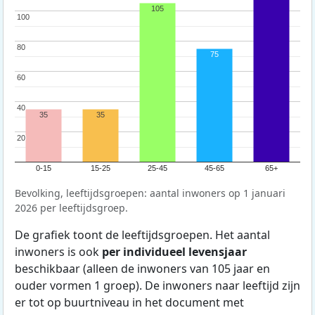
105
100
100
80
80
75
60
60
40
40
35
35
20
20
0-15
15-25
25-45
45-65
65+
Bevolking, leeftijdsgroepen: aantal inwoners op 1 januari
2026 per leeftijdsgroep.
De grafiek toont de leeftijdsgroepen. Het aantal
inwoners is ook
per individueel levensjaar
beschikbaar (alleen de inwoners van 105 jaar en
ouder vormen 1 groep). De inwoners naar leeftijd zijn
er tot op buurtniveau in het document met