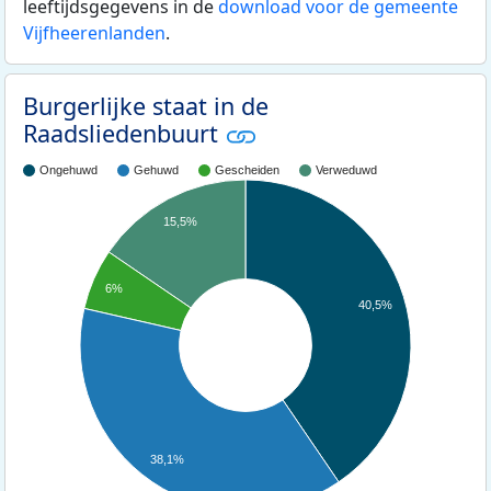
leeftijdsgegevens in de
download voor de gemeente
Vijfheerenlanden
.
Burgerlijke staat in de
Raadsliedenbuurt
Ongehuwd
Gehuwd
Gescheiden
Verweduwd
15,5%
6%
40,5%
38,1%