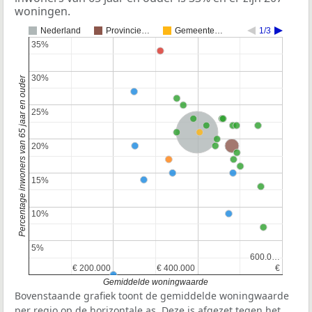
woningen.
Nederland
Provincie…
Gemeente…
1/3
35%
35%
30%
30%
Percentage inwoners van 65 jaar en ouder
25%
25%
Nederland
Provincie Utrecht
20%
20%
15%
15%
10%
10%
5%
5%
600.0…
600.0…
€ 200.000
€ 200.000
€ 400.000
€ 400.000
€
€
Gemiddelde woningwaarde
Bovenstaande grafiek toont de gemiddelde woningwaarde
per regio op de horizontale as. Deze is afgezet tegen het