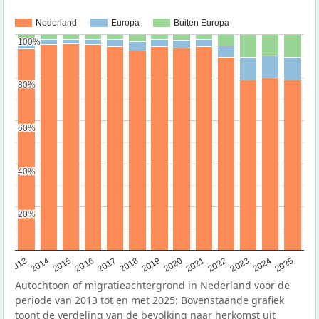
Nederland
Europa
Buiten Europa
100%
100%
80%
80%
60%
60%
40%
40%
20%
20%
2015
2014
2021
2013
2020
2019
2018
2025
2017
2024
2023
2016
2022
Autochtoon of migratieachtergrond in Nederland voor de
periode van 2013 tot en met 2025: Bovenstaande grafiek
toont de verdeling van de bevolking naar herkomst uit