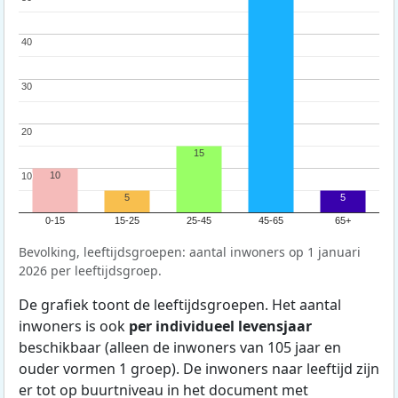
40
40
30
30
20
20
15
10
10
10
5
5
0-15
15-25
25-45
45-65
65+
Bevolking, leeftijdsgroepen: aantal inwoners op 1 januari
2026 per leeftijdsgroep.
De grafiek toont de leeftijdsgroepen. Het aantal
inwoners is ook
per individueel levensjaar
beschikbaar (alleen de inwoners van 105 jaar en
ouder vormen 1 groep). De inwoners naar leeftijd zijn
er tot op buurtniveau in het document met