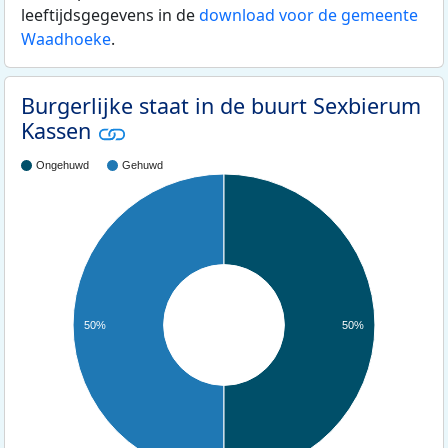
leeftijdsgegevens in de
download voor de gemeente
Waadhoeke
.
Burgerlijke staat in de buurt Sexbierum
Kassen
Ongehuwd
Gehuwd
50%
50%