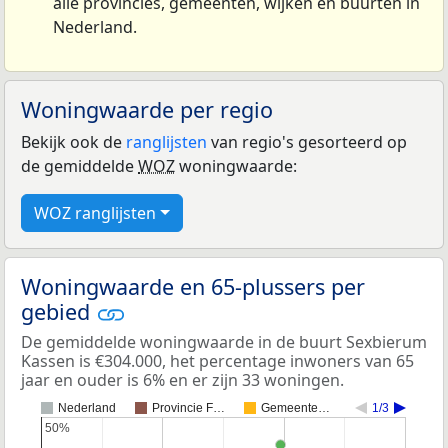
alle provincies, gemeenten, wijken en buurten in
Nederland.
Woningwaarde per regio
Bekijk ook de
ranglijsten
van regio's gesorteerd op
de gemiddelde
WOZ
woningwaarde:
WOZ ranglijsten
Woningwaarde en 65-plussers per
gebied
De gemiddelde woningwaarde in de buurt Sexbierum
Kassen is €304.000, het percentage inwoners van 65
jaar en ouder is 6% en er zijn 33 woningen.
Nederland
Provincie F…
Gemeente…
1/3
50%
50%