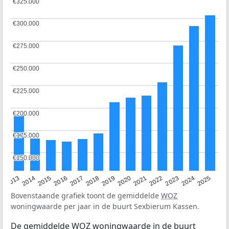
€325.000
€325.000
€300.000
€300.000
€275.000
€275.000
€250.000
€250.000
€225.000
€225.000
€200.000
€200.000
€175.000
€175.000
€150.000
€150.000
2015
2021
2014
2020
2013
2019
2025
2018
2024
2017
2023
2016
2022
Bovenstaande grafiek toont de gemiddelde
WOZ
woningwaarde per jaar in de buurt Sexbierum Kassen.
De gemiddelde
WOZ
woningwaarde in de buurt