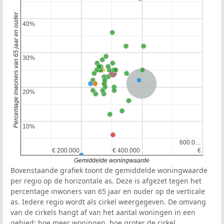
Percentage inwoners van 65 jaar en ouder
40%
40%
30%
30%
Nederland
20%
20%
10%
10%
600.0…
600.0…
€ 200.000
€ 200.000
€ 400.000
€ 400.000
€
€
Gemiddelde woningwaarde
Bovenstaande grafiek toont de gemiddelde woningwaarde
per regio op de horizontale as. Deze is afgezet tegen het
percentage inwoners van 65 jaar en ouder op de verticale
as. Iedere regio wordt als cirkel weergegeven. De omvang
van de cirkels hangt af van het aantal woningen in een
gebied: hoe meer woningen, hoe groter de cirkel.