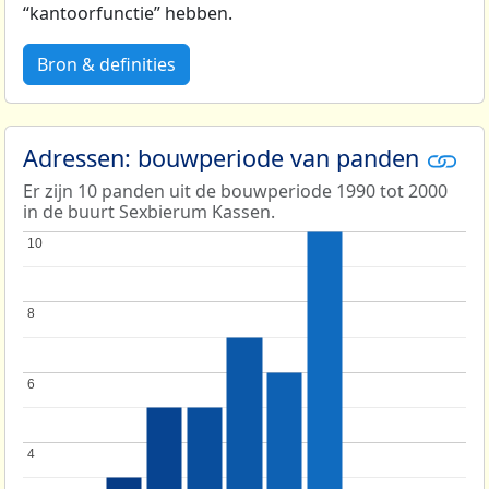
“kantoorfunctie” hebben.
Bron & definities
Adressen: bouwperiode van panden
Er zijn 10 panden uit de bouwperiode 1990 tot 2000
in de buurt Sexbierum Kassen.
10
10
8
8
6
6
4
4