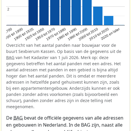
2
2
1950 tot 1970
1990 tot 2000
1900 tot 1925
2020 en later
1970 tot 1980
oor 1700
2000 tot 2010
1925 tot 1950
1980 tot 1990
1700 tot 1900
2010 tot 2020
Overzicht van het aantal panden naar bouwjaar voor de
buurt Sexbierum Kassen. Op basis van de gegevens uit de
BAG
van het Kadaster van 1 juli 2026. Merk op: deze
gegevens betreffen het aantal panden met een adres. Het
aantal adressen met panden in een gebied is bijna altijd
hoger dan het aantal panden. Dit is omdat er meerdere
adressen in hetzelfde pand gehuisvest kunnen zijn, zoals
bij een appartementengebouw. Anderzijds kunnen er ook
panden zonder adres voorkomen (zoals bijvoorbeeld een
schuur), panden zonder adres zijn in deze telling niet
meegenomen.
De
BAG
bevat de officiële gegevens van alle adressen
en gebouwen in Nederland. In de BAG zijn, naast alle