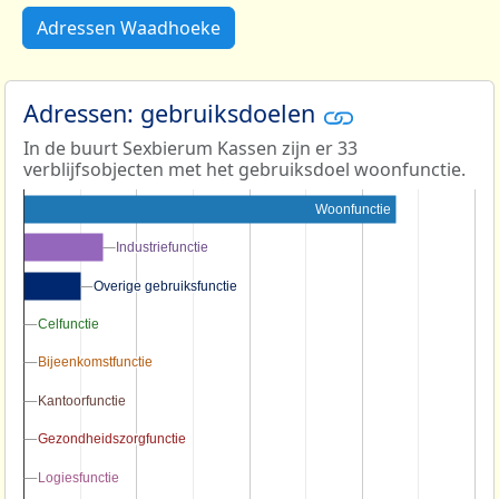
Adressen Waadhoeke
Adressen: gebruiksdoelen
In de buurt Sexbierum Kassen zijn er 33
verblijfsobjecten met het gebruiksdoel woonfunctie.
Woonfunctie
Industriefunctie
Industriefunctie
Overige gebruiksfunctie
Overige gebruiksfunctie
Celfunctie
Celfunctie
Bijeenkomstfunctie
Bijeenkomstfunctie
Kantoorfunctie
Kantoorfunctie
Gezondheidszorgfunctie
Gezondheidszorgfunctie
Logiesfunctie
Logiesfunctie