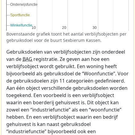
Onderwijsfunctie
Onderwijsfunctie
Sportfunctie
Sportfunctie
Winkelfunctie
Winkelfunctie
10
10
20
20
30
30
Bovenstaande grafiek toont het aantal verblijfsobjecten per
gebruiksdoel voor de buurt Sexbierum Kassen.
Gebruiksdoelen van verblijfsobjecten zijn onderdeel
van de
BAG
registratie. Ze geven aan hoe een
verblijfsobject wordt gebruikt. Een woning heeft
bijvoorbeeld als gebruiksdoel de “Woonfunctie”. Voor
de gebruiksdoelen zijn 11 categorieën gedefinieerd.
Aan één object verschillende gebruiksdoelen worden
toegekend. Een voorbeeld is een verblijfsobject
waarin een boerderij gehuisvest is. Dit object kan
zowel een “industriefunctie” als een “woonfunctie”
hebben. En een verblijfsobject waarin een bedrijf
gehuisvest is kan naast gebruiksdoel
“industriefunctie” bijvoorbeeld ook een