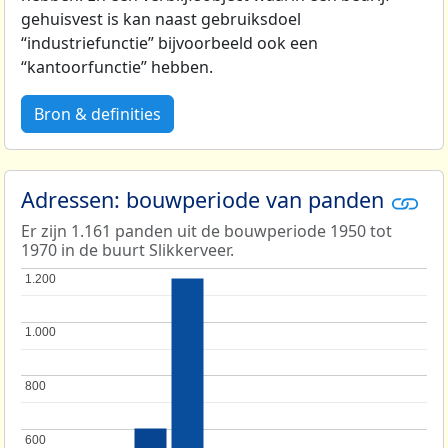
gehuisvest is kan naast gebruiksdoel
“industriefunctie” bijvoorbeeld ook een
“kantoorfunctie” hebben.
Bron & definities
Adressen: bouwperiode van panden
Er zijn 1.161 panden uit de bouwperiode 1950 tot
1970 in de buurt Slikkerveer.
1.200
1.200
1.000
1.000
800
800
600
600