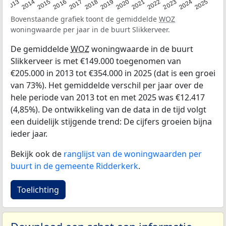
2015
2021
2014
2020
2013
2019
2025
2018
2024
2017
2023
2016
2022
Bovenstaande grafiek toont de gemiddelde
WOZ
woningwaarde per jaar in de buurt Slikkerveer.
De gemiddelde
WOZ
woningwaarde in de buurt
Slikkerveer is met €149.000 toegenomen van
€205.000 in 2013 tot €354.000 in 2025 (dat is een groei
van 73%). Het gemiddelde verschil per jaar over de
hele periode van 2013 tot en met 2025 was €12.417
(4,85%). De ontwikkeling van de data in de tijd volgt
een duidelijk stijgende trend: De cijfers groeien bijna
ieder jaar.
Bekijk ook de
ranglijst van de woningwaarden per
buurt in de gemeente Ridderkerk
.
Toelichting