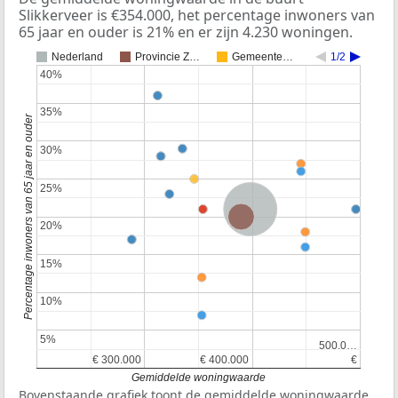
Slikkerveer is €354.000, het percentage inwoners van
65 jaar en ouder is 21% en er zijn 4.230 woningen.
Nederland
Provincie Z…
Gemeente…
1/2
40%
40%
35%
35%
Percentage inwoners van 65 jaar en ouder
30%
30%
25%
25%
Nederland
Provincie Zuid-Holland
20%
20%
15%
15%
10%
10%
5%
5%
500.0…
500.0…
€ 300.000
€ 300.000
€ 400.000
€ 400.000
€
€
Gemiddelde woningwaarde
Bovenstaande grafiek toont de gemiddelde woningwaarde