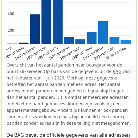
400
400
200
200
1950 tot 1970
1990 tot 2000
1900 tot 1925
2020 en later
1970 tot 1980
oor 1700
2000 tot 2010
1925 tot 1950
1980 tot 1990
1700 tot 1900
2010 tot 2020
Overzicht van het aantal panden naar bouwjaar voor de
buurt Slikkerveer. Op basis van de gegevens uit de
BAG
van
het Kadaster van 1 juli 2026. Merk op: deze gegevens
betreffen het aantal panden met een adres. Het aantal
adressen met panden in een gebied is bijna altijd hoger
dan het aantal panden. Dit is omdat er meerdere adressen
in hetzelfde pand gehuisvest kunnen zijn, zoals bij een
appartementengebouw. Anderzijds kunnen er ook panden
zonder adres voorkomen (zoals bijvoorbeeld een schuur),
panden zonder adres zijn in deze telling niet meegenomen.
De
BAG
bevat de officiële gegevens van alle adressen