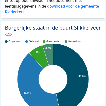
er tot op buurtniveau in het document met
leeftijdsgegevens in de
download voor de gemeente
Ridderkerk
.
Burgerlijke staat in de buurt Slikkerveer
Ongehuwd
Gehuwd
Gescheiden
Verweduwd
4,8%
7%
46,6%
41,6%