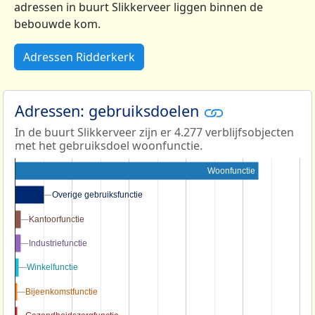
adressen in buurt Slikkerveer liggen binnen de
bebouwde kom.
Adressen Ridderkerk
Adressen: gebruiksdoelen
In de buurt Slikkerveer zijn er 4.277 verblijfsobjecten
met het gebruiksdoel woonfunctie.
Woonfunctie
Overige gebruiksfunctie
Overige gebruiksfunctie
Kantoorfunctie
Kantoorfunctie
Industriefunctie
Industriefunctie
Winkelfunctie
Winkelfunctie
Bijeenkomstfunctie
Bijeenkomstfunctie