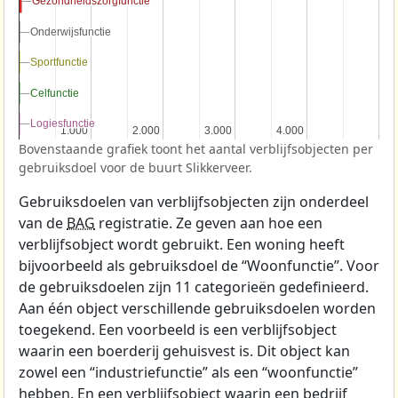
Gezondheidszorgfunctie
Gezondheidszorgfunctie
Onderwijsfunctie
Onderwijsfunctie
Sportfunctie
Sportfunctie
Celfunctie
Celfunctie
Logiesfunctie
Logiesfunctie
1.000
1.000
2.000
2.000
3.000
3.000
4.000
4.000
Bovenstaande grafiek toont het aantal verblijfsobjecten per
gebruiksdoel voor de buurt Slikkerveer.
Gebruiksdoelen van verblijfsobjecten zijn onderdeel
van de
BAG
registratie. Ze geven aan hoe een
verblijfsobject wordt gebruikt. Een woning heeft
bijvoorbeeld als gebruiksdoel de “Woonfunctie”. Voor
de gebruiksdoelen zijn 11 categorieën gedefinieerd.
Aan één object verschillende gebruiksdoelen worden
toegekend. Een voorbeeld is een verblijfsobject
waarin een boerderij gehuisvest is. Dit object kan
zowel een “industriefunctie” als een “woonfunctie”
hebben. En een verblijfsobject waarin een bedrijf