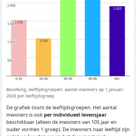
2.000
2.000
1.910
1.535
1.500
1.500
1.030
1.000
1.000
500
500
0-15
15-25
25-45
45-65
65+
Bevolking, leeftijdsgroepen: aantal inwoners op 1 januari
2026 per leeftijdsgroep.
De grafiek toont de leeftijdsgroepen. Het aantal
inwoners is ook
per individueel levensjaar
beschikbaar (alleen de inwoners van 105 jaar en
ouder vormen 1 groep). De inwoners naar leeftijd zijn