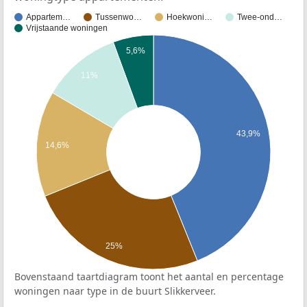
Appartem…
Tussenwo…
Hoekwoni…
Twee-ond…
Vrijstaande woningen
5,6%
11%
43,9%
14,6%
25%
Bovenstaand taartdiagram toont het aantal en percentage
woningen naar type in de buurt Slikkerveer.