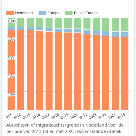
Nederland
Europa
Buiten Europa
100%
100%
80%
80%
60%
60%
40%
40%
20%
20%
2015
2014
2021
2013
2020
2019
2018
2025
2017
2024
2023
2016
2022
Autochtoon of migratieachtergrond in Nederland voor de
periode van 2013 tot en met 2025: Bovenstaande grafiek