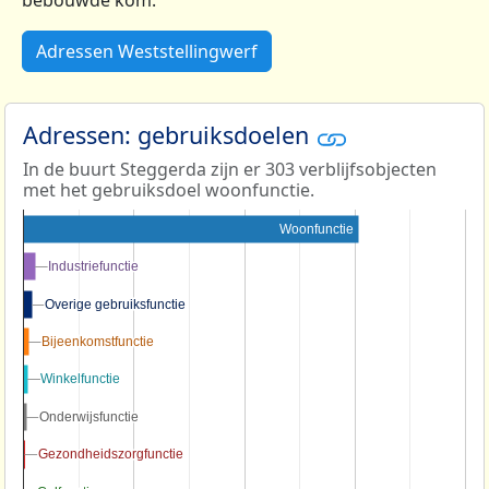
bebouwde kom.
Adressen Weststellingwerf
Adressen: gebruiksdoelen
In de buurt Steggerda zijn er 303 verblijfsobjecten
met het gebruiksdoel woonfunctie.
Woonfunctie
Industriefunctie
Industriefunctie
Overige gebruiksfunctie
Overige gebruiksfunctie
Bijeenkomstfunctie
Bijeenkomstfunctie
Winkelfunctie
Winkelfunctie
Onderwijsfunctie
Onderwijsfunctie
Gezondheidszorgfunctie
Gezondheidszorgfunctie