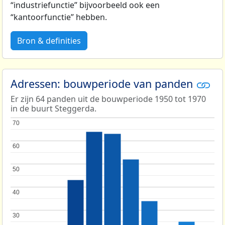
“industriefunctie” bijvoorbeeld ook een
“kantoorfunctie” hebben.
Bron & definities
Adressen: bouwperiode van panden
Er zijn 64 panden uit de bouwperiode 1950 tot 1970
in de buurt Steggerda.
70
70
60
60
50
50
40
40
30
30