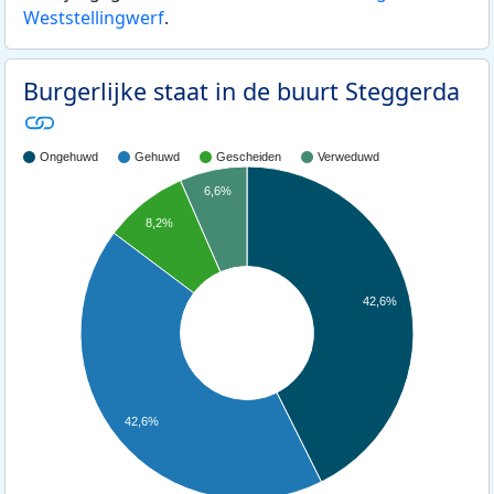
Weststellingwerf
.
Burgerlijke staat in de buurt Steggerda
Ongehuwd
Gehuwd
Gescheiden
Verweduwd
6,6%
8,2%
42,6%
42,6%