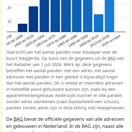
20
20
10
10
1950 tot 1970
1990 tot 2000
1900 tot 1925
2020 en later
1970 tot 1980
oor 1700
2000 tot 2010
1925 tot 1950
1980 tot 1990
1700 tot 1900
2010 tot 2020
Overzicht van het aantal panden naar bouwjaar voor de
buurt Steggerda. Op basis van de gegevens uit de
BAG
van
het Kadaster van 1 juli 2026. Merk op: deze gegevens
betreffen het aantal panden met een adres. Het aantal
adressen met panden in een gebied is bijna altijd hoger
dan het aantal panden. Dit is omdat er meerdere adressen
in hetzelfde pand gehuisvest kunnen zijn, zoals bij een
appartementengebouw. Anderzijds kunnen er ook panden
zonder adres voorkomen (zoals bijvoorbeeld een schuur),
panden zonder adres zijn in deze telling niet meegenomen.
De
BAG
bevat de officiële gegevens van alle adressen
en gebouwen in Nederland. In de BAG zijn, naast alle