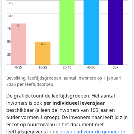
125
125
100
100
80
75
75
50
50
45
25
25
0-15
15-25
25-45
45-65
65+
Bevolking, leeftijdsgroepen: aantal inwoners op 1 januari
2026 per leeftijdsgroep.
De grafiek toont de leeftijdsgroepen. Het aantal
inwoners is ook
per individueel levensjaar
beschikbaar (alleen de inwoners van 105 jaar en
ouder vormen 1 groep). De inwoners naar leeftijd zijn
er tot op buurtniveau in het document met
leeftijdsgegevens in de
download voor de gemeente