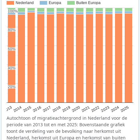
Nederland
Europa
Buiten Europa
100%
100%
80%
80%
60%
60%
40%
40%
20%
20%
2015
2014
2021
2013
2020
2019
2018
2025
2017
2024
2023
2016
2022
Autochtoon of migratieachtergrond in Nederland voor de
periode van 2013 tot en met 2025: Bovenstaande grafiek
toont de verdeling van de bevolking naar herkomst uit
Nederland, herkomst uit Europa en herkomst van buiten