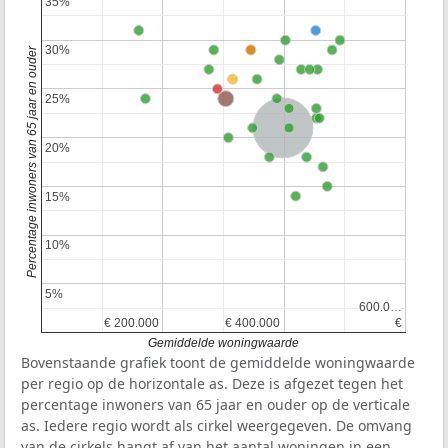
35%
35%
30%
30%
Percentage inwoners van 65 jaar en ouder
25%
25%
Nederland
20%
20%
15%
15%
10%
10%
5%
5%
600.0…
600.0…
€ 200.000
€ 200.000
€ 400.000
€ 400.000
€
€
Gemiddelde woningwaarde
Bovenstaande grafiek toont de gemiddelde woningwaarde
per regio op de horizontale as. Deze is afgezet tegen het
percentage inwoners van 65 jaar en ouder op de verticale
as. Iedere regio wordt als cirkel weergegeven. De omvang
van de cirkels hangt af van het aantal woningen in een