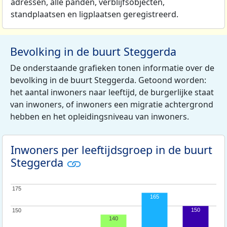
adressen, alle panden, verblijfsobjecten,
standplaatsen en ligplaatsen geregistreerd.
Bevolking in de buurt Steggerda
De onderstaande grafieken tonen informatie over de
bevolking in de buurt Steggerda. Getoond worden:
het aantal inwoners naar leeftijd, de burgerlijke staat
van inwoners, of inwoners een migratie achtergrond
hebben en het opleidingsniveau van inwoners.
Inwoners per leeftijdsgroep in de buurt
Steggerda
175
175
165
150
150
150
140