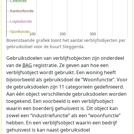
Celfunctie
Celfunctie
Kantoorfunctie
Kantoorfunctie
Logiesfunctie
Logiesfunctie
Sportfunctie
Sportfunctie
100
100
200
200
300
300
Bovenstaande grafiek toont het aantal verblijfsobjecten per
gebruiksdoel voor de buurt Steggerda.
Gebruiksdoelen van verblijfsobjecten zijn onderdeel
van de
BAG
registratie. Ze geven aan hoe een
verblijfsobject wordt gebruikt. Een woning heeft
bijvoorbeeld als gebruiksdoel de “Woonfunctie”. Voor
de gebruiksdoelen zijn 11 categorieën gedefinieerd.
Aan één object verschillende gebruiksdoelen worden
toegekend. Een voorbeeld is een verblijfsobject
waarin een boerderij gehuisvest is. Dit object kan
zowel een “industriefunctie” als een “woonfunctie”
hebben. En een verblijfsobject waarin een bedrijf
gehuisvest is kan naast gebruiksdoel