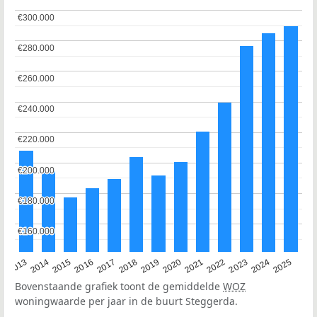
€300.000
€300.000
€280.000
€280.000
€260.000
€260.000
€240.000
€240.000
€220.000
€220.000
€200.000
€200.000
€180.000
€180.000
€160.000
€160.000
2015
2021
2014
2020
2013
2019
2025
2018
2024
2017
2023
2016
2022
Bovenstaande grafiek toont de gemiddelde
WOZ
woningwaarde per jaar in de buurt Steggerda.