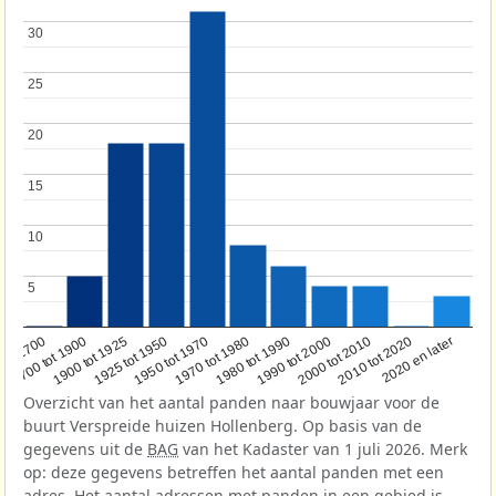
30
30
25
25
20
20
15
15
10
10
5
5
1950 tot 1970
1990 tot 2000
1900 tot 1925
2020 en later
1970 tot 1980
oor 1700
2000 tot 2010
1925 tot 1950
1980 tot 1990
1700 tot 1900
2010 tot 2020
Overzicht van het aantal panden naar bouwjaar voor de
buurt Verspreide huizen Hollenberg. Op basis van de
gegevens uit de
BAG
van het Kadaster van 1 juli 2026. Merk
op: deze gegevens betreffen het aantal panden met een
adres. Het aantal adressen met panden in een gebied is