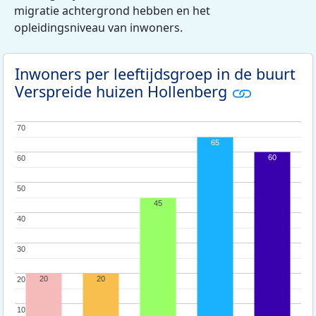
migratie achtergrond hebben en het
opleidingsniveau van inwoners.
Inwoners per leeftijdsgroep in de buurt
Verspreide huizen Hollenberg
70
70
65
60
60
60
50
50
45
40
40
30
30
20
20
20
20
10
10