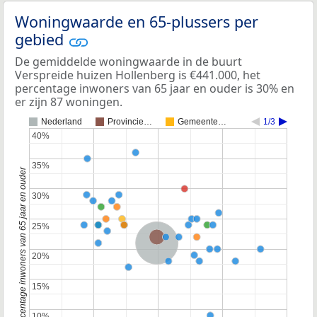
Woningwaarde en 65-plussers per
gebied
De gemiddelde woningwaarde in de buurt
Verspreide huizen Hollenberg is €441.000, het
percentage inwoners van 65 jaar en ouder is 30% en
er zijn 87 woningen.
Nederland
Provincie…
Gemeente…
1/3
40%
40%
35%
35%
Percentage inwoners van 65 jaar en ouder
30%
30%
25%
25%
Provincie Gelderland
Nederland
20%
20%
15%
15%
10%
10%