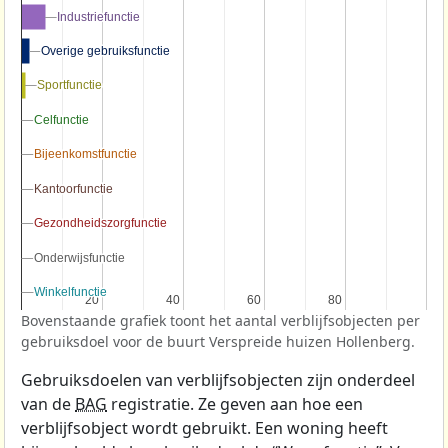
Industriefunctie
Industriefunctie
Overige gebruiksfunctie
Overige gebruiksfunctie
Sportfunctie
Sportfunctie
Celfunctie
Celfunctie
Bijeenkomstfunctie
Bijeenkomstfunctie
Kantoorfunctie
Kantoorfunctie
Gezondheidszorgfunctie
Gezondheidszorgfunctie
Onderwijsfunctie
Onderwijsfunctie
Winkelfunctie
Winkelfunctie
20
20
40
40
60
60
80
80
Bovenstaande grafiek toont het aantal verblijfsobjecten per
gebruiksdoel voor de buurt Verspreide huizen Hollenberg.
Gebruiksdoelen van verblijfsobjecten zijn onderdeel
van de
BAG
registratie. Ze geven aan hoe een
verblijfsobject wordt gebruikt. Een woning heeft