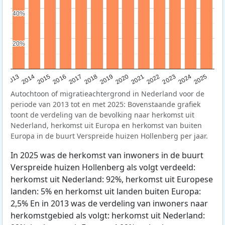
40%
40%
20%
20%
2015
2014
2021
2013
2020
2019
2018
2025
2017
2024
2023
2016
2022
Autochtoon of migratieachtergrond in Nederland voor de
periode van 2013 tot en met 2025: Bovenstaande grafiek
toont de verdeling van de bevolking naar herkomst uit
Nederland, herkomst uit Europa en herkomst van buiten
Europa in de buurt Verspreide huizen Hollenberg per jaar.
In 2025 was de herkomst van inwoners in de buurt
Verspreide huizen Hollenberg als volgt verdeeld:
herkomst uit Nederland: 92%, herkomst uit Europese
landen: 5% en herkomst uit landen buiten Europa:
2,5% En in 2013 was de verdeling van inwoners naar
herkomstgebied als volgt: herkomst uit Nederland: