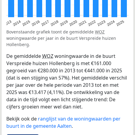
2015
2021
2014
2020
2013
2019
2025
2018
2024
2017
2023
2016
2022
Bovenstaande grafiek toont de gemiddelde
WOZ
woningwaarde per jaar in de buurt Verspreide huizen
Hollenberg.
De gemiddelde
WOZ
woningwaarde in de buurt
Verspreide huizen Hollenberg is met €161.000
gegroeid van €280.000 in 2013 tot €441.000 in 2025
(dat is een stijging van 57%). Het gemiddelde verschil
per jaar over de hele periode van 2013 tot en met
2025 was €13.417 (4,11%). De ontwikkeling van de
data in de tijd volgt een licht stijgende trend: De
cijfers groeien meer wel dan niet.
Bekijk ook de
ranglijst van de woningwaarden per
buurt in de gemeente Aalten
.