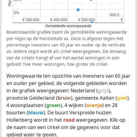
5%
5%
600.0…
600.0…
€ 300.000
€ 300.000
€ 400.000
€ 400.000
€ 500.000
€ 500.000
€
€
Gemiddelde woningwaarde
Bovenstaande grafiek toont de gemiddelde woningwaarde
per regio op de horizontale as. Deze is afgezet tegen het
percentage inwoners van 65 jaar en ouder op de verticale
as. Iedere regio wordt als cirkel weergegeven. De omvang
van de cirkels hangt af van het aantal woningen in een
gebied: hoe meer woningen, hoe groter de cirkel.
Woningwaarde ten opzichte van inwoners van 65 jaar
en ouder per gebied, de volgende gebieden worden
in de grafiek weergegeven: Nederland (
grijs
),
provincie Gelderland (
bruin
), gemeente Aalten (
geel
),
4 woonplaatsen (
groen
), 4 wijken (
oranje
) en 28
buurten (
blauw
). De buurt Verspreide huizen
Hollenberg wordt in het
rood
weergegeven. Klik op
de naam van een cirkel om de gegevens voor dat
gebied weer te geven.