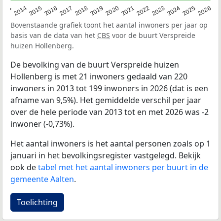
2022
2015
2021
2014
2020
2013
2026
2019
2025
2018
2024
2017
2023
2016
Bovenstaande grafiek toont het aantal inwoners per jaar op
basis van de data van het
CBS
voor de buurt Verspreide
huizen Hollenberg.
De bevolking van de buurt Verspreide huizen
Hollenberg is met 21 inwoners gedaald van 220
inwoners in 2013 tot 199 inwoners in 2026 (dat is een
afname van 9,5%). Het gemiddelde verschil per jaar
over de hele periode van 2013 tot en met 2026 was -2
inwoner (-0,73%).
Het aantal inwoners is het aantal personen zoals op 1
januari in het bevolkingsregister vastgelegd. Bekijk
ook de
tabel met het aantal inwoners per buurt in de
gemeente Aalten
.
Toelichting