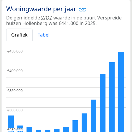
Woningwaarde per jaar
De gemiddelde
WOZ
waarde in de buurt Verspreide
huizen Hollenberg was €441.000 in 2025.
Grafiek
Tabel
€450.000
€450.000
€400.000
€400.000
€350.000
€350.000
€300.000
€300.000
€250.000
€250.000