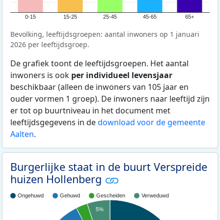
0-15
15-25
25-45
45-65
65+
Bevolking, leeftijdsgroepen: aantal inwoners op 1 januari
2026 per leeftijdsgroep.
De grafiek toont de leeftijdsgroepen. Het aantal
inwoners is ook
per individueel levensjaar
beschikbaar (alleen de inwoners van 105 jaar en
ouder vormen 1 groep). De inwoners naar leeftijd zijn
er tot op buurtniveau in het document met
leeftijdsgegevens in de
download voor de gemeente
Aalten
.
Burgerlijke staat in de buurt Verspreide
huizen Hollenberg
Ongehuwd
Gehuwd
Gescheiden
Verweduwd
5%