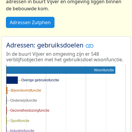
adressen in buurt Vijver en omgeving liggen binnen
de bebouwde kom.
Adressen Zutphen
Adressen: gebruiksdoelen
In de buurt Vijver en omgeving zijn er 548
verblijfsobjecten met het gebruiksdoel woonfunctie.
Woonfunctie
Overige gebruiksfunctie
Overige gebruiksfunctie
Bijeenkomstfunctie
Bijeenkomstfunctie
Onderwijsfunctie
Onderwijsfunctie
Gezondheidszorgfunctie
Gezondheidszorgfunctie
Sportfunctie
Sportfunctie
Industriefunctie
Industriefunctie