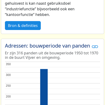
gehuisvest is kan naast gebruiksdoel
“industriefunctie” bijvoorbeeld ook een
“kantoorfunctie” hebben.
Bron & definities
Adressen: bouwperiode van panden
Er zijn 316 panden uit de bouwperiode 1950 tot 1970
in de buurt Vijver en omgeving.
350
350
300
300
250
250
200
200