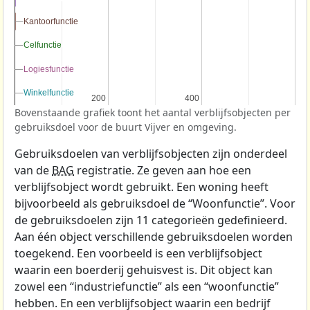
Kantoorfunctie
Kantoorfunctie
Celfunctie
Celfunctie
Logiesfunctie
Logiesfunctie
Winkelfunctie
Winkelfunctie
200
200
400
400
Bovenstaande grafiek toont het aantal verblijfsobjecten per
gebruiksdoel voor de buurt Vijver en omgeving.
Gebruiksdoelen van verblijfsobjecten zijn onderdeel
van de
BAG
registratie. Ze geven aan hoe een
verblijfsobject wordt gebruikt. Een woning heeft
bijvoorbeeld als gebruiksdoel de “Woonfunctie”. Voor
de gebruiksdoelen zijn 11 categorieën gedefinieerd.
Aan één object verschillende gebruiksdoelen worden
toegekend. Een voorbeeld is een verblijfsobject
waarin een boerderij gehuisvest is. Dit object kan
zowel een “industriefunctie” als een “woonfunctie”
hebben. En een verblijfsobject waarin een bedrijf