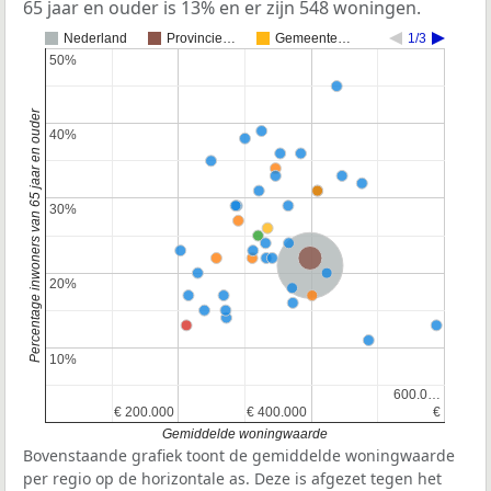
65 jaar en ouder is 13% en er zijn 548 woningen.
Nederland
Provincie…
Gemeente…
1/3
50%
50%
Percentage inwoners van 65 jaar en ouder
40%
40%
30%
30%
Provincie Gelderland
Nederland
20%
20%
10%
10%
600.0…
600.0…
€ 200.000
€ 200.000
€ 400.000
€ 400.000
€
€
Gemiddelde woningwaarde
Bovenstaande grafiek toont de gemiddelde woningwaarde
per regio op de horizontale as. Deze is afgezet tegen het