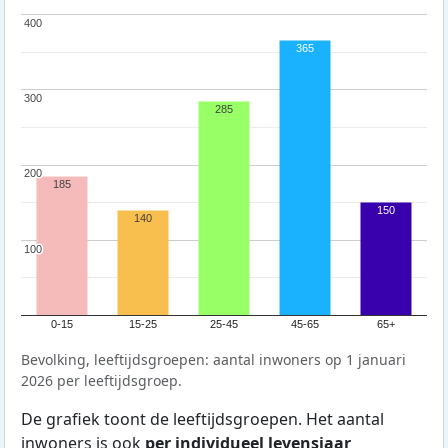
400
400
365
300
300
285
200
200
185
150
140
100
100
0-15
15-25
25-45
45-65
65+
Bevolking, leeftijdsgroepen: aantal inwoners op 1 januari
2026 per leeftijdsgroep.
De grafiek toont de leeftijdsgroepen. Het aantal
inwoners is ook
per individueel levensjaar