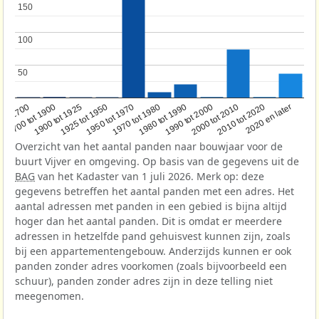
150
150
100
100
50
50
1950 tot 1970
1990 tot 2000
1900 tot 1925
2020 en later
1970 tot 1980
oor 1700
2000 tot 2010
1925 tot 1950
1980 tot 1990
1700 tot 1900
2010 tot 2020
Overzicht van het aantal panden naar bouwjaar voor de
buurt Vijver en omgeving. Op basis van de gegevens uit de
BAG
van het Kadaster van 1 juli 2026. Merk op: deze
gegevens betreffen het aantal panden met een adres. Het
aantal adressen met panden in een gebied is bijna altijd
hoger dan het aantal panden. Dit is omdat er meerdere
adressen in hetzelfde pand gehuisvest kunnen zijn, zoals
bij een appartementengebouw. Anderzijds kunnen er ook
panden zonder adres voorkomen (zoals bijvoorbeeld een
schuur), panden zonder adres zijn in deze telling niet
meegenomen.